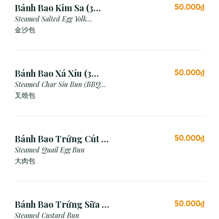
Bánh Bao Kim Sa (3
50.000₫
Cái)
Steamed Salted Egg Yolk
Custard Bun
金沙包
Bánh Bao Xá Xíu (3
50.000₫
Cái)
Steamed Char Siu Bun (BBQ
Pork Bun)
叉燒包
Bánh Bao Trứng Cút (3
50.000₫
Cái)
Steamed Quail Egg Bun
大肉包
Bánh Bao Trứng Sữa (3
50.000₫
Cái)
Steamed Custard Bun