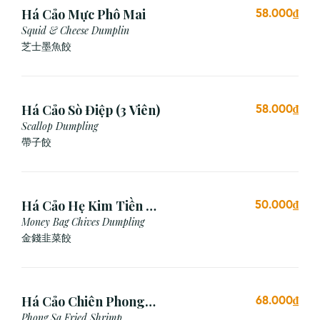
Há Cảo Mực Phô Mai
58.000₫
Squid & Cheese Dumplin
芝⼠墨⿂餃
Há Cảo Sò Điệp (3 Viên)
58.000₫
Scallop Dumpling
帶子餃
Há Cảo Hẹ Kim Tiền (3
50.000₫
Viên)
Money Bag Chives Dumpling
金錢韭菜餃
Há Cảo Chiên Phong
68.000₫
Sa
Phong Sa Fried Shrimp