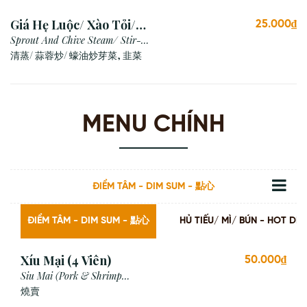
Giá Hẹ Luộc/ Xào Tỏi/
25.000₫
Xào Dầu Hào
Sprout And Chive Steam/ Stir-
fried with Garlic/ Oyster Sauce
清蒸/ 蒜蓉炒/ 蠔油炒芽菜, 韭菜
MENU CHÍNH
ĐIỂM TÂM - DIM SUM - 點心
ĐIỂM TÂM - DIM SUM - 點心
HỦ TIẾU/ MÌ/ BÚN - HOT
Xíu Mại (4 Viên)
50.000₫
Siu Mai (Pork & Shrimp
Dumpling)
燒賣