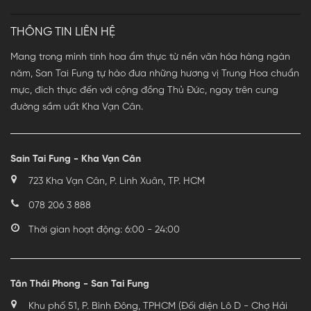
THÔNG TIN LIÊN HỆ
Mang trong mình tinh hoa ẩm thực từ nền văn hóa hàng ngàn
năm, San Tai Fung tự hào đưa những hương vị Trung Hoa chuẩn
mực, đích thực đến với cộng đồng Thủ Đức, ngay trên cung
đường sầm uất Kha Vạn Cân.
Sain Tai Fung - Kha Vạn Cân
723 Kha Vạn Cân, P. Linh Xuân, TP. HCM
078 206 3 888
Thời gian hoạt động: 6:00 - 24:00
Tân Thái Phong - San Tai Fung
Khu phố 51, P. Bình Đông, TPHCM (Đối diện Lô D - Chợ Hải