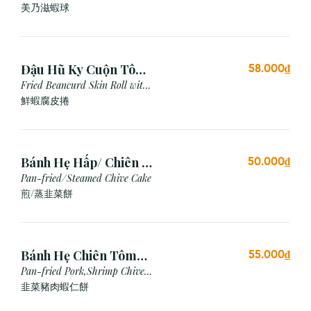
Mayonnaise Sauce
美乃滋蝦球
Đậu Hũ Ky Cuộn Tôm
58.000₫
Chiên (3 cái)
Fried Beancurd Skin Roll with
Shrimp
鮮蝦腐皮捲
Bánh Hẹ Hấp/ Chiên (3
50.000₫
Cái)
Pan-fried/Steamed Chive Cake
煎/蒸韭菜餅
Bánh Hẹ Chiên Tôm
55.000₫
Thịt
Pan-fried Pork,Shrimp Chive
Cake
韭菜豬肉蝦仁餅