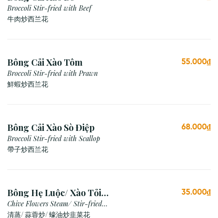
Broccoli Stir-fried with Beef
牛肉炒西兰花
Bông Cải Xào Tôm
55.000₫
Broccoli Stir-fried with Prawn
鮮蝦炒西兰花
Bông Cải Xào Sò Điệp
68.000₫
Broccoli Stir-fried with Scallop
帶子炒西兰花
Bông Hẹ Luộc/ Xào Tỏi/
35.000₫
Xào Dầu Hào
Chive Flowers Steam/ Stir-fried
with Garlic/ Oyster Sauce
清蒸/ 蒜蓉炒/ 蠔油炒韭菜花