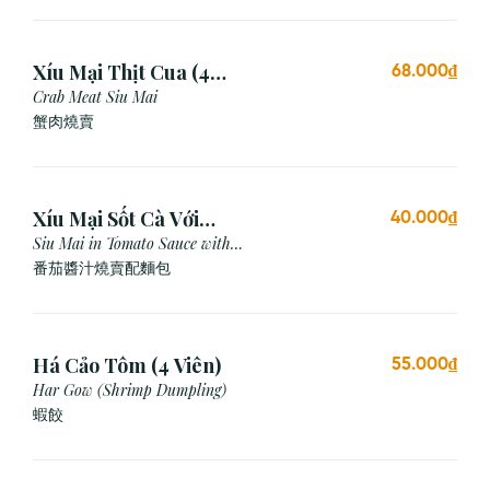
Xíu Mại Thịt Cua (4
68.000₫
Viên)
Crab Meat Siu Mai
蟹肉燒賣
Xíu Mại Sốt Cà Với
40.000₫
Bánh Mì (1 Viên)
Siu Mai in Tomato Sauce with
Bread
番茄醬汁燒賣配麵包
Há Cảo Tôm (4 Viên)
55.000₫
Har Gow (Shrimp Dumpling)
蝦餃