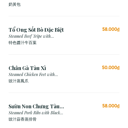
奶黃包
Tổ Ong Sốt Bò Đặc Biệt
58.000₫
Steamed Beef Tripe with
Special Sauce
特色醬汁牛百葉
Chân Gà Tàu Xì
50.000₫
Steamed Chicken Feet with
Black Bean Sauce
豉汁蒸鳳爪
Sườn Non Chưng Tàu
58.000₫
Xì Tỏi
Steamed Pork Ribs with Black
Bean & Garlic Sauce
豉汁蒜香蒸排骨