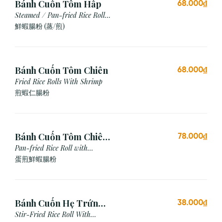
Bánh Cuốn Tôm Hấp
68.000₫
Steamed / Pan-fried Rice Roll
with Shrimp
鮮蝦腸粉 (蒸/煎)
Bánh Cuốn Tôm Chiên
68.000₫
Fried Rice Rolls With Shrimp
煎蝦仁腸粉
Bánh Cuốn Tôm Chiên
78.000₫
Trứng
Pan-fried Rice Roll with
Shrimp & Egg
蛋煎鮮蝦腸粉
Bánh Cuốn Hẹ Trứng
38.000₫
Xào
Stir-Fried Rice Roll With