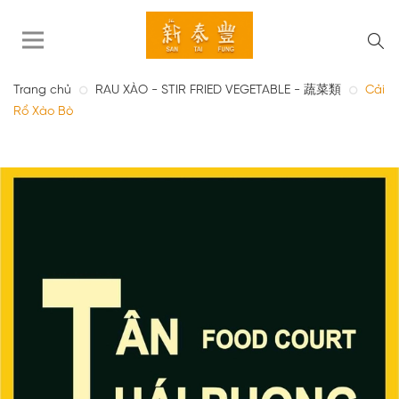
Trang chủ
RAU XÀO - STIR FRIED VEGETABLE - 蔬菜類
Cải
Rổ Xào Bò