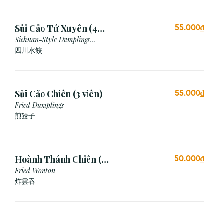
Sủi Cảo Tứ Xuyên (4
55.000₫
viên)
Sichuan-Style Dumplings
(Spicy)
四川水餃
Sủi Cảo Chiên (3 viên)
55.000₫
Fried Dumplings
煎餃子
Hoành Thánh Chiên (3
50.000₫
viên)
Fried Wonton
炸雲吞