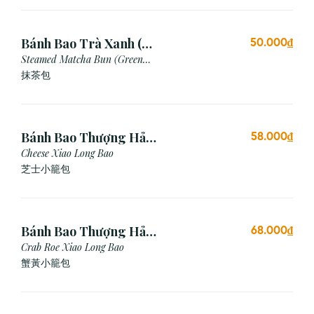
Bánh Bao Trà Xanh (3
50.000₫
Cái)
Steamed Matcha Bun (Green
Tea Bun)
抹茶包
Bánh Bao Thượng Hải
58.000₫
Phô Mai (3 Viên)
Cheese Xiao Long Bao
芝士小籠包
Bánh Bao Thượng Hải
68.000₫
Gạch Cua (3 Viên)
Crab Roe Xiao Long Bao
蟹黃小籠包