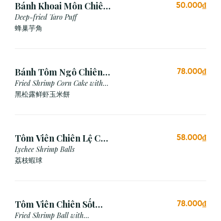
Bánh Khoai Môn Chiên
50.000₫
Xù (3 viên)
Deep-fried Taro Puff
蜂巢芋角
Bánh Tôm Ngô Chiên
78.000₫
Nấm Truffle (3 viên)
Fried Shrimp Corn Cake with
Truffle
黑松露鲜虾玉米餅
Tôm Viên Chiên Lệ Chi
58.000₫
(3 viên)
Lychee Shrimp Balls
荔枝蝦球
Tôm Viên Chiên Sốt
78.000₫
Mayonnaise (3 viên)
Fried Shrimp Ball with