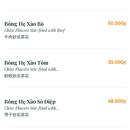
Bông Hẹ Xào Bò
50.000₫
Chive Flowers Stir-fried with Beef
牛肉炒韭菜花
Bông Hẹ Xào Tôm
55.000₫
Chive Flowers Stir-fried with
Prawn
鮮蝦炒韭菜花
Bông Hẹ Xào Sò Điệp
68.000₫
Chive Flowers Stir-fried with
Scallop
帶子炒韭菜花