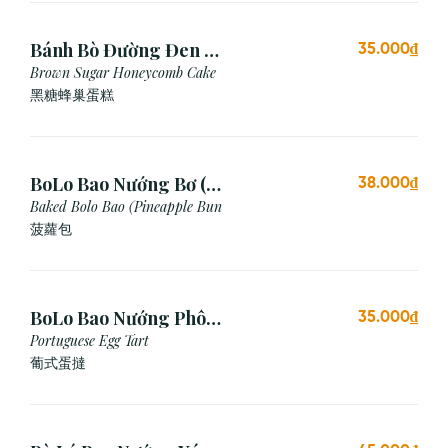
Bánh Bò Đường Đen (1
35.000₫
Cái)
Brown Sugar Honeycomb Cake
黑糖蜂巢蛋糕
BoLo Bao Nướng Bơ (1
38.000₫
Cái)
Baked Bolo Bao (Pineapple Bun
菠蘿包
BoLo Bao Nướng Phô
35.000₫
Mai (1 Cái)
Portuguese Egg Tart
葡式蛋撻