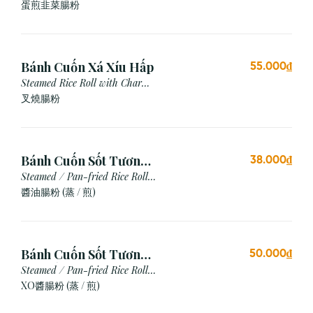
Chives & Egg
蛋煎⾲菜腸粉
Bánh Cuốn Xá Xíu Hấp
55.000₫
Steamed Rice Roll with Char
Siu
叉燒腸粉
Bánh Cuốn Sốt Tương
38.000₫
Xì Dầu (Hấp/Chiên)
Steamed / Pan-fried Rice Roll
with Soy Sauce
醬油腸粉 (蒸 / 煎)
Bánh Cuốn Sốt Tương
50.000₫
Xo (Hấp/Chiên)
Steamed / Pan-fried Rice Roll
with XO Sauce
XO醬腸粉 (蒸 / 煎)