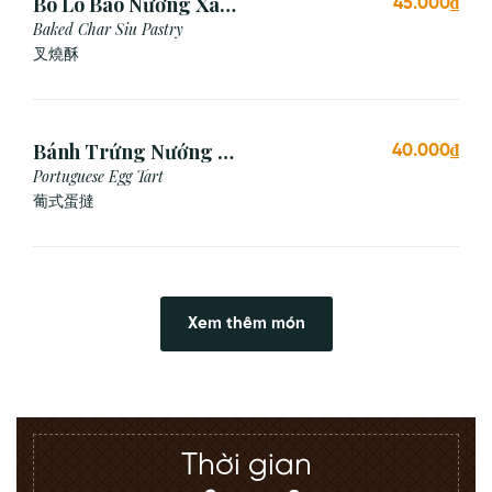
Bò Ló Bao Nướng Xá
45.000₫
Xíu (1 Cái)
Baked Char Siu Pastry
叉燒酥
Bánh Trứng Nướng Bồ
40.000₫
Đào Nha (2 Cái)
Portuguese Egg Tart
葡式蛋撻
Xem thêm món
Thời gian