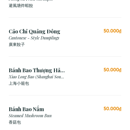
Dumpling (Garlic Breadcrumb)
避風塘炸蝦餃
Cảo Chỉ Quảng Đông
50.000₫
Cantonese - Style Dumplings
廣東餃⼦
Bánh Bao Thượng Hải
50.000₫
(3 Viên)
Xiao Long Bao (Shanghai Soup
Dumpling)
上海小籠包
Bánh Bao Nấm
50.000₫
Steamed Mushroom Bun
香菇包