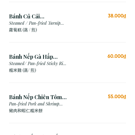
Bánh Củ Cải
38.000₫
Hấp/Chiên (3 viên)
Steamed / Pan-fried Turnip
Cake
蘿蔔糕 (蒸 / 煎)
Bánh Nếp Gà Hấp
60.000₫
/Chiên (2 cái)
Steamed/ Pan-fried Sticky Rice
Chicken
糯米雞 (蒸/ 煎)
Bánh Nếp Chiên Tôm
55.000₫
Thịt (3 Cái)
Pan-fried Pork and Shrimp
Glutinous Rice Cake
豬肉和蝦仁糯米餅