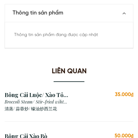
Thông tin sản phẩm
Thông tin sản phẩm đang được cập nhật
LIÊN QUAN
Bông Cải Luộc/ Xào Tỏi/
35.000₫
Xào Dầu Hào
Broccoli Steam/ Stir-fried wiht
Garlic/ Oyster Sauce
清蒸/ 蒜蓉炒/ 蠔油炒西兰花
Bông Cải Xào Bò
50.000₫