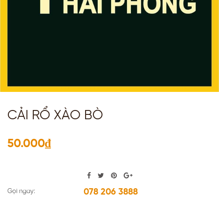
CẢI RỔ XÀO BÒ
50.000₫
078 206 3888
Gọi ngay: