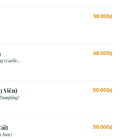
58.000₫
a
68.000₫
g (Garlic
3 Viên)
50.000₫
 Dumpling)
ái)
50.000₫
a Bun)