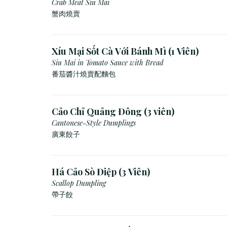
Crab Meat Siu Mai
蟹肉燒賣
Xíu Mại Sốt Cà Với Bánh Mì (1 Viên)
Siu Mai in Tomato Sauce with Bread
番茄醬汁燒賣配麵包
Cảo Chỉ Quảng Đông (3 viên)
Cantonese-Style Dumplings
廣東餃子
Há Cảo Sò Điệp (3 Viên)
Scallop Dumpling
帶子餃