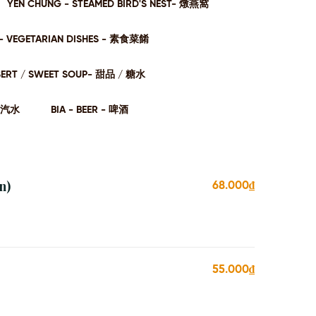
YẾN CHƯNG - STEAMED BIRD'S NEST- 燉燕窩
- VEGETARIAN DISHES - 素⻝菜餚
SERT / SWEET SOUP- 甜品 / 糖⽔
- 汽⽔
BIA - BEER - 啤酒
n)
68.000₫
55.000₫