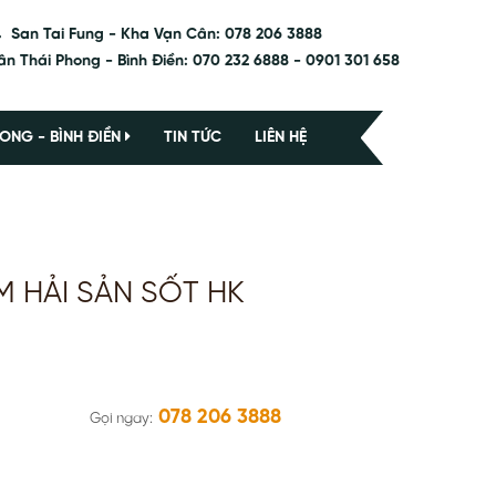
San Tai Fung - Kha Vạn Cân: 078 206 3888
ân Thái Phong - Bình Điền: 070 232 6888 - 0901 301 658
ONG - BÌNH ĐIỀN
TIN TỨC
LIÊN HỆ
M HẢI SẢN SỐT HK
078 206 3888
Gọi ngay: