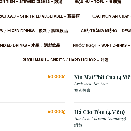
ÓN TIỀM - STEWED DISHES - 燉湯
ĐẬU HŨ - TOFU - 豆腐類
RAU XÀO - STIR FRIED VEGETABLE - 蔬菜類
CÁC MÓN ĂN CHAY 
ES / MIXED DRINKS - 飲料 / 調製飲品
CHÈ/TRÁNG MIỆNG - DES
 / MIXED DRINKS - ⽔果 / 調製飲品
NƯỚC NGỌT - SOFT DRINKS 
RƯỢU MẠNH - SPIRITS / HARD LIQUOR - 烈酒
Xíu Mại Thịt Cua (4 Viê
50.000₫
Crab Meat Siu Mai
蟹肉燒賣
Há Cảo Tôm (4 Viên)
40.000₫
Har Gow (Shrimp Dumpling)
蝦餃