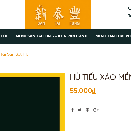
T
 TÔI
MENU SAN TAI FUNG - KHA VẠN CÂN
MENU TÂN THÁI PH
Hải Sản Sốt HK
HỦ TIẾU XÀO MỀ
55.000₫