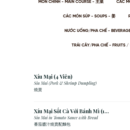
MÓN CHÍNH - MAIN COURSE - 主菜
CÁC M
CÁC MÓN SÚP - SOUPS - 姜
NƯỚC UỐNG/PHA CHẾ - BEVERAG
TRÁI CÂY/PHA CHẾ - FRUITS
Xíu Mại (4 Viên)
Siu Mai (Pork & Shrimp Dumpling)
燒賣
Xíu Mại Sốt Cà Với Bánh Mì (1
Viên)
Siu Mai in Tomato Sauce with Bread
番茄醬汁燒賣配麵包