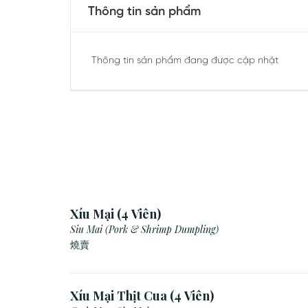
Thông tin sản phẩm
Thông tin sản phẩm đang được cập nhật
Xíu Mại (4 Viên)
Siu Mai (Pork & Shrimp Dumpling)
燒賣
Xíu Mại Thịt Cua (4 Viên)