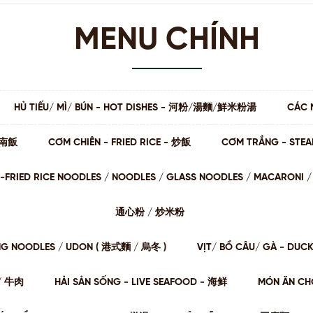
MENU CHÍNH
HỦ TIẾU/ MÌ/ BÚN - HOT DISHES - 河粉/湯麵/鮮米粉湯
CÁC 
 海南飯
CƠM CHIÊN - FRIED RICE - 炒飯
CƠM TRẮNG - STE
STIR-FRIED RICE NOODLES / NOODLES / GLASS NOODLES / MACARON
通⼼粉 / 炒⽶粉
NG NOODLES / UDON ( 港式麵 / 烏冬 )
VỊT/ BỒ CÂU/ GÀ - DUC
肉/ 牛肉
HẢI SẢN SỐNG - LIVE SEAFOOD - 海鲜
MÓN ĂN CHƠ