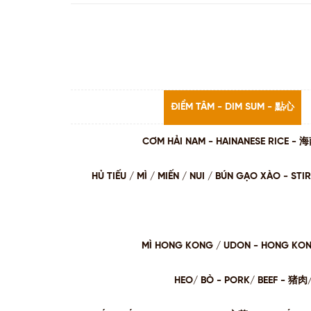
ĐIỂM TÂM - DIM SUM - 點心
CƠM HẢI NAM - HAINANESE RICE -
HỦ TIẾU / MÌ / MIẾN / NUI / BÚN GẠO XÀO - 
MÌ HONG KONG / UDON - HONG KO
HEO/ BÒ - PORK/ BEEF - 猪