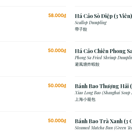
Há Cảo Sò Điệp (3 Viên)
58.000₫
Scallop Dumpling
帶子餃
Há Cảo Chiên Phong S
50.000₫
Phong Sa Fried Shrimp Dumplin
Breadcrumb)
避風塘炸蝦餃
Bánh Bao Thượng Hải (
50.000₫
Xiao Long Bao (Shanghai Soup
上海小籠包
Bánh Bao Trà Xanh (3 C
50.000₫
Steamed Matcha Bun (Green Te