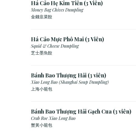
Há Cảo Hẹ Kim Tiền (3 Viên)
Money Bag Chives Dumpling
金錢韭菜餃
Há Cảo Mực Phô Mai (3 Viên)
Squid & Cheese Dumpling
芝士墨魚餃
Bánh Bao Thượng Hải (3 viên)
Xiao Long Bao (Shanghai Soup Dumpling)
上海小籠包
Bánh Bao Thượng Hải Gạch Cua (3 viên)
Crab Roe Xiao Long Bao
蟹黃小籠包