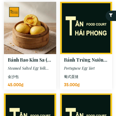
Bánh Bao Kim Sa (3
Bánh Trứng Nướng
Cái)
Bồ Đào Nha (2 Cái)
Steamed Salted Egg Yolk
Portuguese Egg Tart
Custard Bun
金沙包
葡式蛋撻
45.000₫
35.000₫