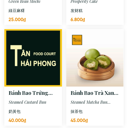
Green Bean Mochi
Prosperity Cake
綠豆麻糬
发财糕
25.000₫
6.800₫
Bánh Bao Trứng
Bánh Bao Trà Xanh
Sữa (3 Cái)
(3 Cái)
Steamed Custard Bun
Steamed Matcha Bun
(Green Tea Bun)
奶黃包
抹茶包
40.000₫
45.000₫