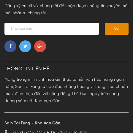
Đăng ký email với chúng tôi để nhận được những tin khuyến mãi
mới nhất từ chúng tôi
Gửi
THÔNG TIN LIÊN HỆ
Mang trong mình tinh hoa ẩm thực từ nền văn hóa hàng ngàn
năm, San Tai Fung tự hào đưa những hương vị Trung Hoa chuẩn
mực, đích thực đến với cộng đồng Thủ Đức, ngay trên cung
đường sầm uất Kha Vạn Cân.
Sain Tai Fung - Kha Vạn Cân
723 Kha Vạn Cân, P. Linh Xuân, TP. HCM