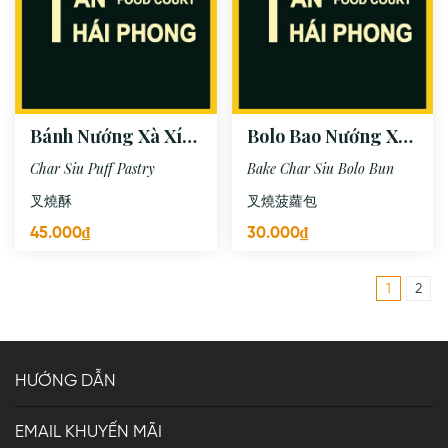
Bánh Nướng Xà Xíu
Bolo Bao Nướng Xá
(2 cái)
Xíu (1 cái)
Char Siu Puff Pastry
Bake Char Siu Bolo Bun
叉燒酥
叉燒菠蘿包
45.000₫
30.000₫
1
2
HƯỚNG DẪN
EMAIL KHUYẾN MÃI