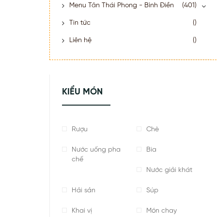
Menu Tân Thái Phong - Bình Điền
(401)
Tin tức
()
Liên hệ
()
KIỂU MÓN
Rượu
Chè
Nước uống pha
Bia
chế
Nước giải khát
Hải sản
Súp
Khai vị
Món chay