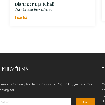
Bia Tiger Bạc (Chai)
Tiger Crystal Beer (Bottle)
Liên hệ
L KHUYẾN MÃI
T
 email với chúng tôi để nhận được những tin khuyến mãi mới
Ma
chúng tôi
h
hư
đ
Gửi