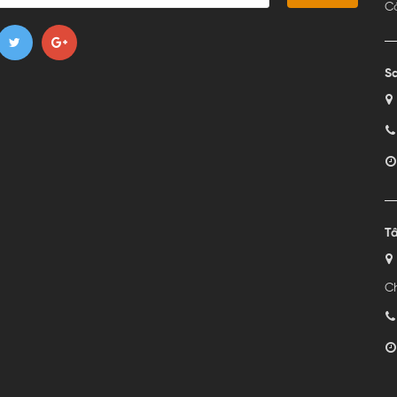
C
Sa
Tâ
Ch