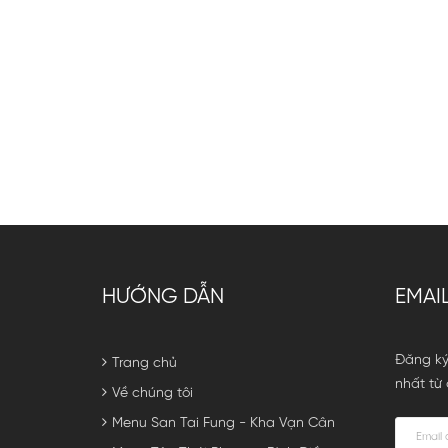
HƯỚNG DẪN
EMAI
Đăng ký
Trang chủ
nhất từ 
Về chúng tôi
Menu San Tai Fung - Kha Vạn Cân