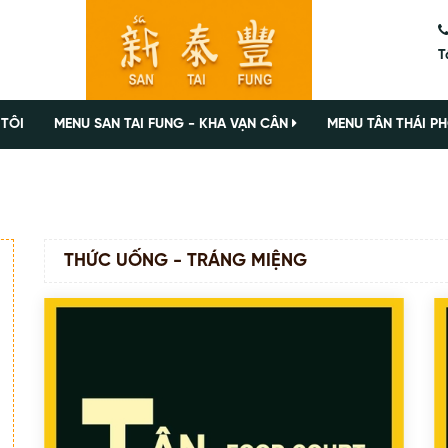
T
 TÔI
MENU SAN TAI FUNG - KHA VẠN CÂN
MENU TÂN THÁI PH
THỨC UỐNG - TRÁNG MIỆNG