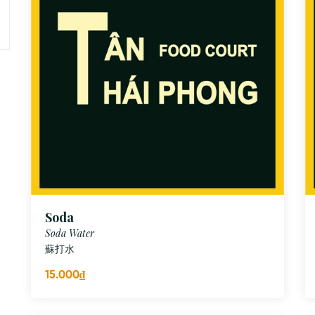
Soda
Soda Water
蘇打水
15.000₫