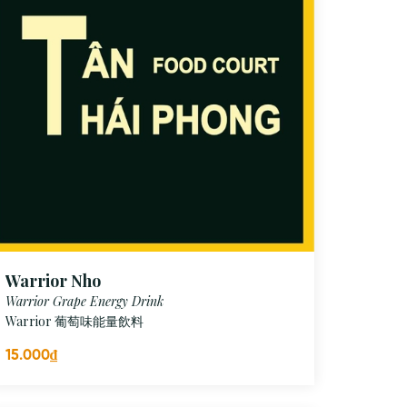
Warrior Nho
Warrior Grape Energy Drink
Warrior 葡萄味能量飲料
15.000₫