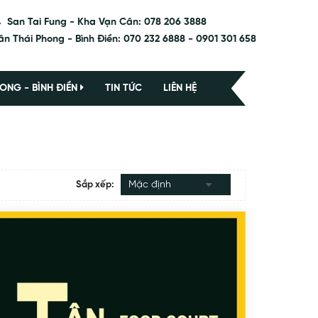
San Tai Fung - Kha Vạn Cân: 078 206 3888
ân Thái Phong - Bình Điền: 070 232 6888 - 0901 301 658
ONG - BÌNH ĐIỀN
TIN TỨC
LIÊN HỆ
Sắp xếp: