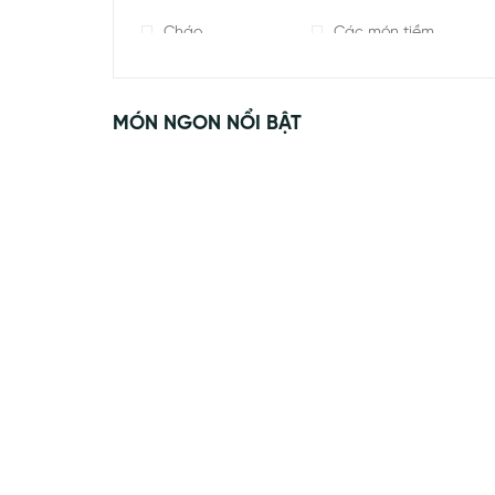
Cháo
Các món tiềm
Bò
Tôm
MÓN NGON NỔI BẬT
Cua
Cá
Dimsum
Bánh cuốn
Các món bánh
Dim Sum
Bánh bao
Đậu Hũ
Rau xào
Nui
Miến
Mì
Hủ tiếu
Cơm
Cơm Chiên
Bún