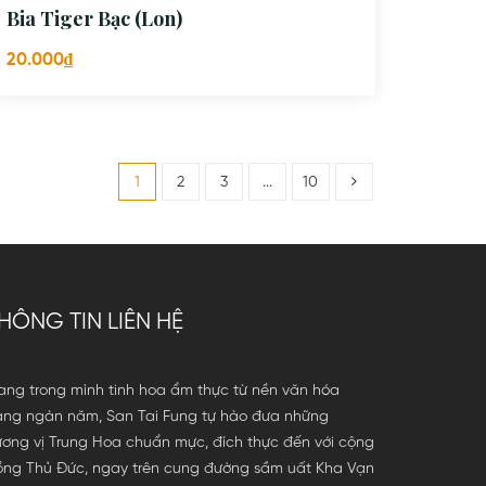
Bia Tiger Bạc (Lon)
20.000₫
1
2
3
...
10
HÔNG TIN LIÊN HỆ
ng trong mình tinh hoa ẩm thực từ nền văn hóa
àng ngàn năm, San Tai Fung tự hào đưa những
ơng vị Trung Hoa chuẩn mực, đích thực đến với cộng
ồng Thủ Đức, ngay trên cung đường sầm uất Kha Vạn