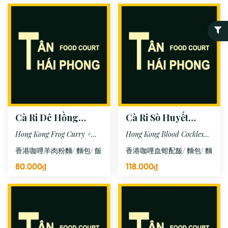
Cà Ri Dê Hồng
Cà Ri Sò Huyết
Kông + Mì/ Bánh
Hồng Kông + Mì/
Hong Kong Frog Curry +
Hong Kong Blood Cockles
Mì/ Cơm
Bánh Mì/ Cơm
Noodles/ Bread/ Rice
Curry + Noodles/ Bread/
香港咖哩羊肉粉麵/ 麵包/ 飯
香港咖哩血蚶配飯/ 麵包/ 麵
Ric
80.000₫
118.000₫