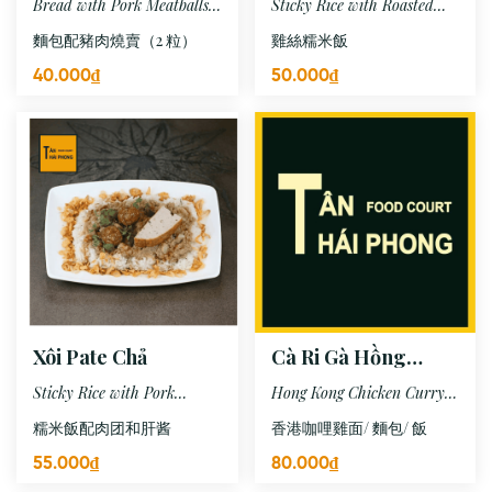
Bread with Pork Meatballs
Sticky Rice with Roasted
(2 Pcs)
Chicken
麵包配豬肉燒賣（2 粒）
雞絲糯米飯
40.000₫
50.000₫
Xôi Pate Chả
Cà Ri Gà Hồng
Kông + Mì/ Bánh
Sticky Rice with Pork
Hong Kong Chicken Curry +
Mì/ Cơm
Bologna Pate
Noodles/ Bread / Rice
糯米飯配肉团和肝酱
香港咖哩雞面/ 麵包/ 飯
55.000₫
80.000₫