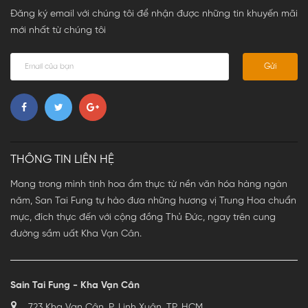
Đăng ký email với chúng tôi để nhận được những tin khuyến mãi
mới nhất từ chúng tôi
Gửi
THÔNG TIN LIÊN HỆ
Mang trong mình tinh hoa ẩm thực từ nền văn hóa hàng ngàn
năm, San Tai Fung tự hào đưa những hương vị Trung Hoa chuẩn
mực, đích thực đến với cộng đồng Thủ Đức, ngay trên cung
đường sầm uất Kha Vạn Cân.
Sain Tai Fung - Kha Vạn Cân
723 Kha Vạn Cân, P. Linh Xuân, TP. HCM