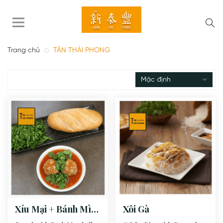
Trang chủ
TÂN THÁI PHONG
Xíu Mại + Bánh Mì -
Xôi Gà
2 Viên