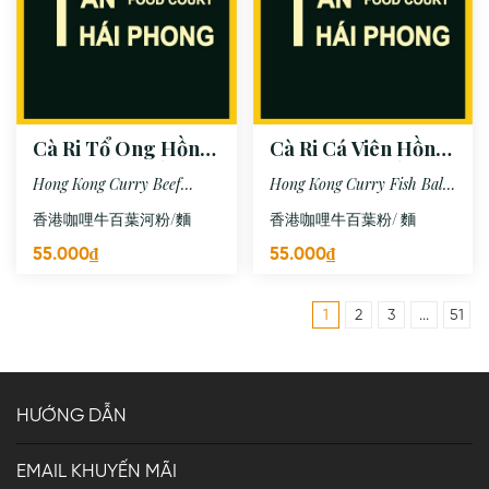
Cà Ri Tổ Ong Hồng
Cà Ri Cá Viên Hồng
Kông + Hủ Tiếu/ Mì
Kông + Hủ Tiếu/ Mì
Hong Kong Curry Beef
Hong Kong Curry Fish Ball
Honeycomb Tripe + Rice
+ Rice Noodles/ Noodles
香港咖哩牛百葉河粉/麵
香港咖哩牛百葉粉/ 麵
Noodles/ Noodles
55.000₫
55.000₫
1
2
3
...
51
HƯỚNG DẪN
EMAIL KHUYẾN MÃI