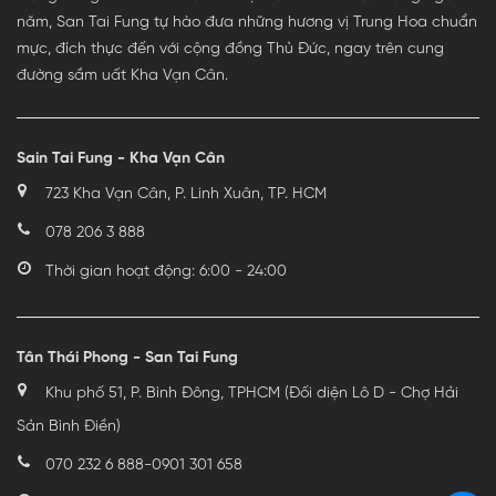
năm, San Tai Fung tự hào đưa những hương vị Trung Hoa chuẩn
mực, đích thực đến với cộng đồng Thủ Đức, ngay trên cung
đường sầm uất Kha Vạn Cân.
Sain Tai Fung - Kha Vạn Cân
723 Kha Vạn Cân, P. Linh Xuân, TP. HCM
078 206 3 888
Thời gian hoạt động: 6:00 - 24:00
Tân Thái Phong - San Tai Fung
Khu phố 51, P. Bình Đông, TPHCM (Đối diện Lô D - Chợ Hải
Sản Bình Điền)
070 232 6 888
-
0901 301 658