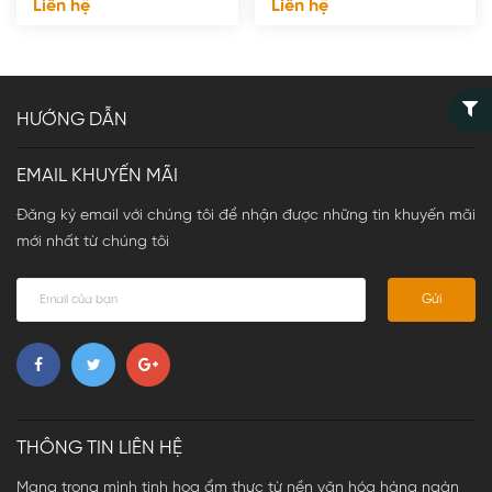
Liên hệ
Liên hệ
Spumante Bianco,
Charles Mignon,
Italy
Brut Premium
Reserve, France
HƯỚNG DẪN
EMAIL KHUYẾN MÃI
Đăng ký email với chúng tôi để nhận được những tin khuyến mãi
mới nhất từ chúng tôi
Gửi
THÔNG TIN LIÊN HỆ
Mang trong mình tinh hoa ẩm thực từ nền văn hóa hàng ngàn