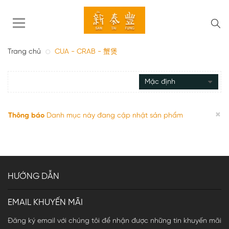
Trang chủ
CUA - CRAB - 蟹煲
×
Thông báo
Danh mục này đang cập nhật sản phẩm
HƯỚNG DẪN
EMAIL KHUYẾN MÃI
Đăng ký email với chúng tôi để nhận được những tin khuyến mãi