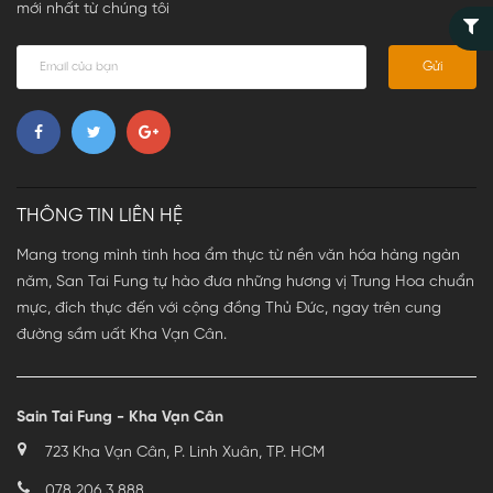
mới nhất từ chúng tôi
Gửi
THÔNG TIN LIÊN HỆ
Mang trong mình tinh hoa ẩm thực từ nền văn hóa hàng ngàn
năm, San Tai Fung tự hào đưa những hương vị Trung Hoa chuẩn
mực, đích thực đến với cộng đồng Thủ Đức, ngay trên cung
đường sầm uất Kha Vạn Cân.
Sain Tai Fung - Kha Vạn Cân
723 Kha Vạn Cân, P. Linh Xuân, TP. HCM
078 206 3 888