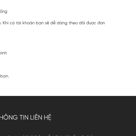
hống
. Khi có tài khoản bạn sẽ dễ dàng theo dõi được đơn
mình
 bạn.
HÔNG TIN LIÊN HỆ