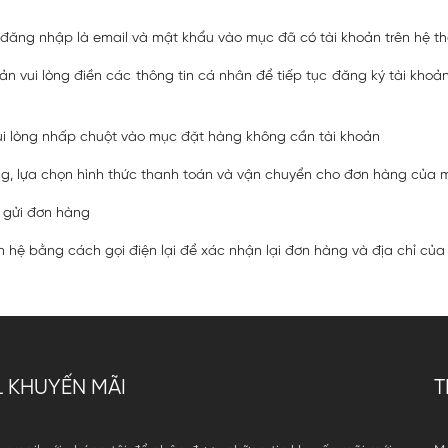
n đăng nhập là email và mật khẩu vào mục đã có tài khoản trên hệ t
n vui lòng điền các thông tin cá nhân để tiếp tục đăng ký tài khoản
 lòng nhấp chuột vào mục đặt hàng không cần tài khoản
g, lựa chọn hình thức thanh toán và vận chuyển cho đơn hàng của 
à gửi đơn hàng
n hệ bằng cách gọi điện lại để xác nhận lại đơn hàng và địa chỉ của
L KHUYẾN MÃI
T