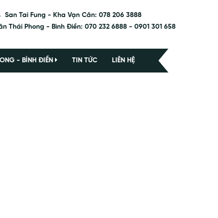
San Tai Fung - Kha Vạn Cân: 078 206 3888
ân Thái Phong - Bình Điền: 070 232 6888 - 0901 301 658
ONG - BÌNH ĐIỀN
TIN TỨC
LIÊN HỆ