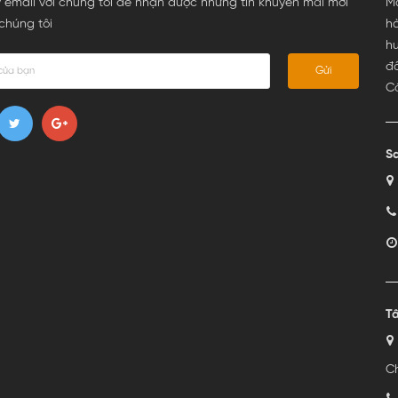
 email với chúng tôi để nhận được những tin khuyến mãi mới
Ma
chúng tôi
h
hư
đ
Gửi
C
Sa
Tâ
Ch