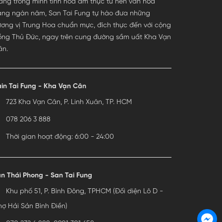
ng trong mình tinh hoa ẩm thực từ nền văn hóa
àng ngàn năm, San Tai Fung tự hào đưa những
ơng vị Trung Hoa chuẩn mực, đích thực đến với cộng
ồng Thủ Đức, ngay trên cung đường sầm uất Kha Vạn
ân.
in Tai Fung - Kha Vạn Cân
723 Kha Vạn Cân, P. Linh Xuân, TP. HCM
078 206 3 888
Thời gian hoạt động: 6:00 - 24:00
n Thái Phong - San Tai Fung
Khu phố 51, P. Bình Đông, TPHCM (Đối diện Lô D -
ợ Hải Sản Bình Điền)