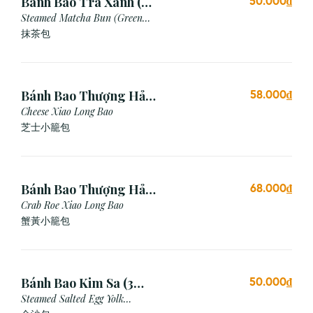
Bánh Bao Trà Xanh (3
50.000₫
Cái)
Steamed Matcha Bun (Green
Tea Bun)
抹茶包
Bánh Bao Thượng Hải
58.000₫
Phô Mai (3 Viên)
Cheese Xiao Long Bao
芝士小籠包
Bánh Bao Thượng Hải
68.000₫
Gạch Cua (3 Viên)
Crab Roe Xiao Long Bao
蟹黃小籠包
Bánh Bao Kim Sa (3
50.000₫
Cái)
Steamed Salted Egg Yolk