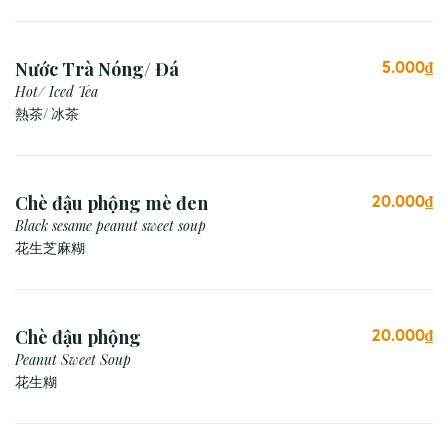
Nước Trà Nóng/ Đá
5.000₫
Hot/ Iced Tea
熱茶/ 冰茶
Chè đậu phộng mè đen
20.000₫
Black sesame peanut sweet soup
花生芝麻糊
Chè đậu phộng
20.000₫
Peanut Sweet Soup
花生糊