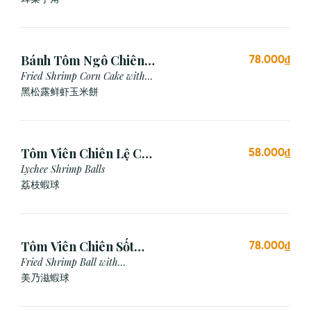
Bánh Tôm Ngô Chiên
78.000₫
Nấm Truffle (3 viên)
Fried Shrimp Corn Cake with
Truffle
黑松露鲜虾玉米餅
Tôm Viên Chiên Lệ Chi
58.000₫
(3 viên)
Lychee Shrimp Balls
荔枝蝦球
Tôm Viên Chiên Sốt
78.000₫
Mayonnaise (3 viên)
Fried Shrimp Ball with
Mayonnaise Sauce
美乃滋蝦球