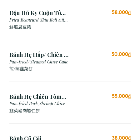
Đậu Hũ Ky Cuộn Tôm
58.000₫
Chiên (3 cái)
Fried Beancurd Skin Roll with
Shrimp
鮮蝦腐皮捲
Bánh Hẹ Hấp/ Chiên (3
50.000₫
Cái)
Pan-fried/Steamed Chive Cake
煎/蒸韭菜餅
Bánh Hẹ Chiên Tôm
55.000₫
Thịt
Pan-fried Pork,Shrimp Chive
Cake
韭菜豬肉蝦仁餅
Bánh Củ Cải
38.000₫