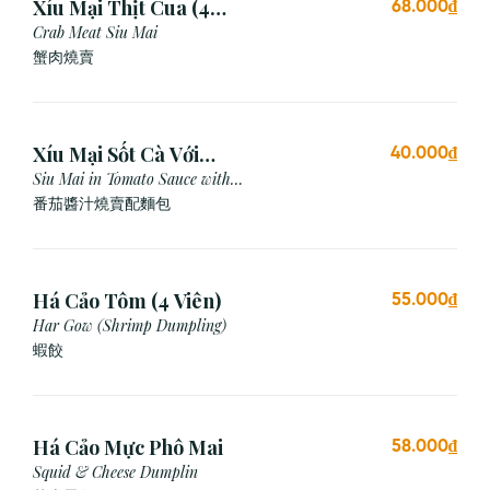
Xíu Mại Thịt Cua (4
68.000₫
Viên)
Crab Meat Siu Mai
蟹肉燒賣
Xíu Mại Sốt Cà Với
40.000₫
Bánh Mì (1 Viên)
Siu Mai in Tomato Sauce with
Bread
番茄醬汁燒賣配麵包
Há Cảo Tôm (4 Viên)
55.000₫
Har Gow (Shrimp Dumpling)
蝦餃
Há Cảo Mực Phô Mai
58.000₫
Squid & Cheese Dumplin