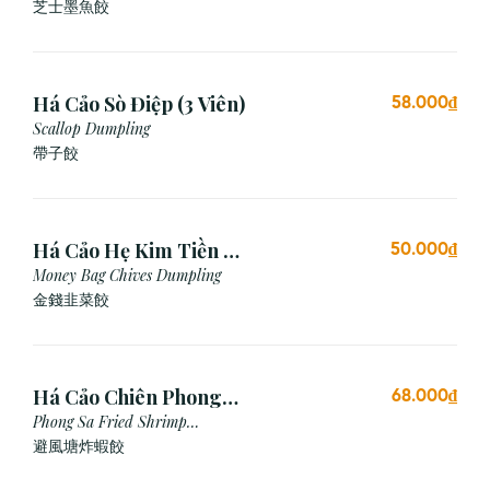
芝⼠墨⿂餃
Há Cảo Sò Điệp (3 Viên)
58.000₫
Scallop Dumpling
帶子餃
Há Cảo Hẹ Kim Tiền (3
50.000₫
Viên)
Money Bag Chives Dumpling
金錢韭菜餃
Há Cảo Chiên Phong
68.000₫
Sa
Phong Sa Fried Shrimp
Dumpling (Garlic Breadcrumb)
避風塘炸蝦餃