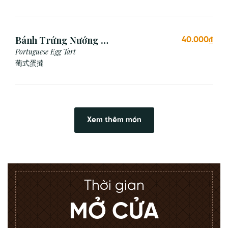
Bánh Trứng Nướng Bồ
40.000₫
Đào Nha (2 Cái)
Portuguese Egg Tart
葡式蛋撻
Xem thêm món
Thời gian
MỞ CỬA