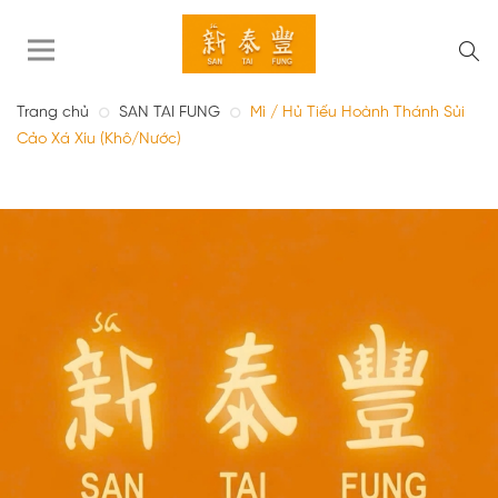
Trang chủ
SAN TAI FUNG
Mì / Hủ Tiếu Hoành Thánh Sủi
Cảo Xá Xíu (Khô/Nước)