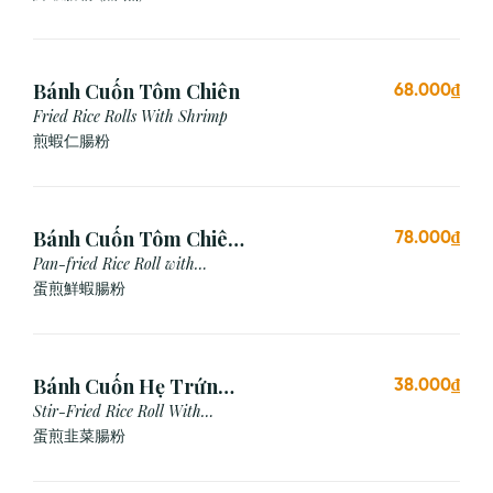
Bánh Cuốn Tôm Chiên
68.000₫
Fried Rice Rolls With Shrimp
煎蝦仁腸粉
Bánh Cuốn Tôm Chiên
78.000₫
Trứng
Pan-fried Rice Roll with
Shrimp & Egg
蛋煎鮮蝦腸粉
Bánh Cuốn Hẹ Trứng
38.000₫
Xào
Stir-Fried Rice Roll With
Chives & Egg
蛋煎⾲菜腸粉