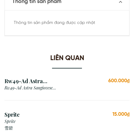
Thông tin sản phẩm
Thông tin sản phẩm đang được cập nhật
LIÊN QUAN
Rw49-Ad Astra
600.000₫
Sangiovese Rubicone Igt
Rw49-Ad Astra Sangiovese
Rubicone Igt /Italy
/Italy
Sprite
15.000₫
Sprite
雪碧