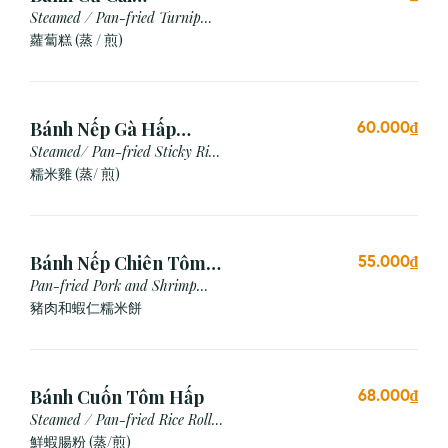
Hấp/Chiên (3 viên)
Steamed / Pan-fried Turnip
Cake
蘿蔔糕 (蒸 / 煎)
Bánh Nếp Gà Hấp
60.000₫
/Chiên (2 cái)
Steamed/ Pan-fried Sticky Rice
Chicken
糯米雞 (蒸/ 煎)
Bánh Nếp Chiên Tôm
55.000₫
Thịt (3 Cái)
Pan-fried Pork and Shrimp
Glutinous Rice Cake
豬肉和蝦仁糯米餅
Bánh Cuốn Tôm Hấp
68.000₫
Steamed / Pan-fried Rice Roll
with Shrimp
鮮蝦腸粉 (蒸/煎)