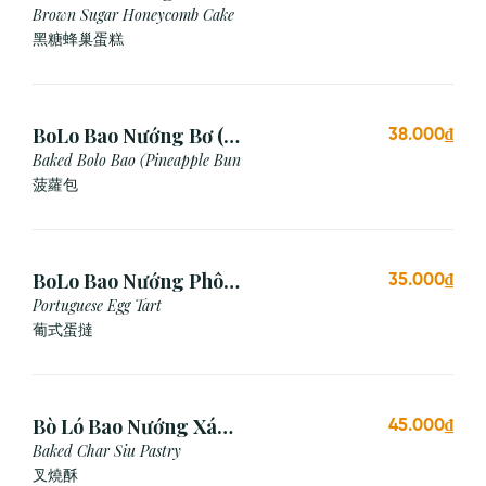
Cái)
Brown Sugar Honeycomb Cake
黑糖蜂巢蛋糕
BoLo Bao Nướng Bơ (1
38.000₫
Cái)
Baked Bolo Bao (Pineapple Bun
菠蘿包
BoLo Bao Nướng Phô
35.000₫
Mai (1 Cái)
Portuguese Egg Tart
葡式蛋撻
Bò Ló Bao Nướng Xá
45.000₫
Xíu (1 Cái)
Baked Char Siu Pastry
叉燒酥