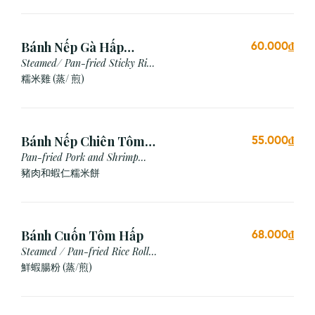
Bánh Nếp Gà Hấp
60.000₫
/Chiên (2 cái)
Steamed/ Pan-fried Sticky Rice
Chicken
糯米雞 (蒸/ 煎)
Bánh Nếp Chiên Tôm
55.000₫
Thịt (3 Cái)
Pan-fried Pork and Shrimp
Glutinous Rice Cake
豬肉和蝦仁糯米餅
Bánh Cuốn Tôm Hấp
68.000₫
Steamed / Pan-fried Rice Roll
with Shrimp
鮮蝦腸粉 (蒸/煎)