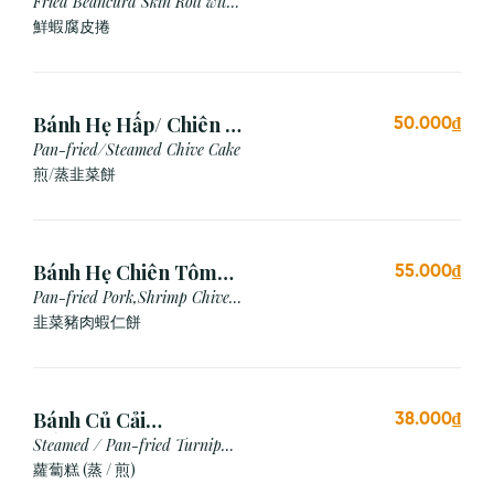
Chiên (3 cái)
Fried Beancurd Skin Roll with
Shrimp
鮮蝦腐皮捲
Bánh Hẹ Hấp/ Chiên (3
50.000₫
Cái)
Pan-fried/Steamed Chive Cake
煎/蒸韭菜餅
Bánh Hẹ Chiên Tôm
55.000₫
Thịt
Pan-fried Pork,Shrimp Chive
Cake
韭菜豬肉蝦仁餅
Bánh Củ Cải
38.000₫
Hấp/Chiên (3 viên)
Steamed / Pan-fried Turnip
Cake
蘿蔔糕 (蒸 / 煎)