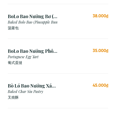
BoLo Bao Nướng Bơ (1
38.000₫
Cái)
Baked Bolo Bao (Pineapple Bun
菠蘿包
BoLo Bao Nướng Phô
35.000₫
Mai (1 Cái)
Portuguese Egg Tart
葡式蛋撻
Bò Ló Bao Nướng Xá
45.000₫
Xíu (1 Cái)
Baked Char Siu Pastry
叉燒酥