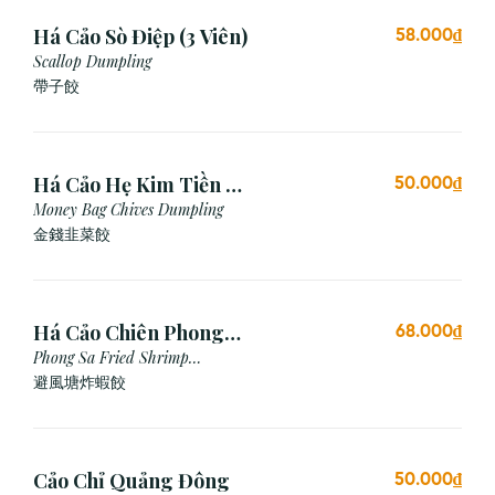
Há Cảo Sò Điệp (3 Viên)
58.000₫
Scallop Dumpling
帶子餃
Há Cảo Hẹ Kim Tiền (3
50.000₫
Viên)
Money Bag Chives Dumpling
金錢韭菜餃
Há Cảo Chiên Phong
68.000₫
Sa
Phong Sa Fried Shrimp
Dumpling (Garlic Breadcrumb)
避風塘炸蝦餃
Cảo Chỉ Quảng Đông
50.000₫