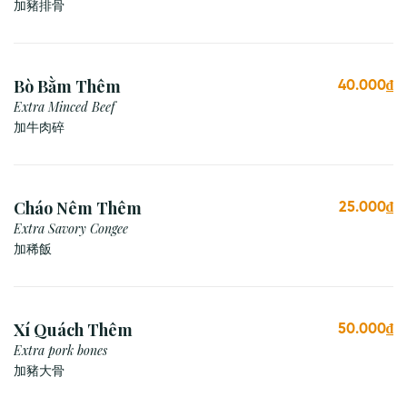
加豬排骨
Bò Bằm Thêm
40.000₫
Extra Minced Beef
加牛肉碎
Cháo Nêm Thêm
25.000₫
Extra Savory Congee
加稀飯
Xí Quách Thêm
50.000₫
Extra pork bones
加豬大骨