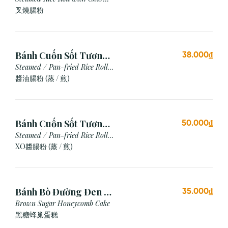
Siu
叉燒腸粉
Bánh Cuốn Sốt Tương
38.000₫
Xì Dầu (Hấp/Chiên)
Steamed / Pan-fried Rice Roll
with Soy Sauce
醬油腸粉 (蒸 / 煎)
Bánh Cuốn Sốt Tương
50.000₫
Xo (Hấp/Chiên)
Steamed / Pan-fried Rice Roll
with XO Sauce
XO醬腸粉 (蒸 / 煎)
Bánh Bò Đường Đen (1
35.000₫
Cái)
Brown Sugar Honeycomb Cake
黑糖蜂巢蛋糕