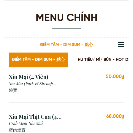
MENU CHÍNH
ĐIỂM TÂM - DIM SUM - 點心
ĐIỂM TÂM - DIM SUM - 點心
HỦ TIẾU/ MÌ/ BÚN - HOT
Xíu Mại (4 Viên)
50.000₫
Siu Mai (Pork & Shrimp
Dumpling)
燒賣
Xíu Mại Thịt Cua (4
68.000₫
Viên)
Crab Meat Siu Mai
蟹肉燒賣