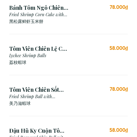
Bánh Tôm Ngô Chiên
78.000₫
Nấm Truffle (3 viên)
Fried Shrimp Corn Cake with
Truffle
黑松露鲜虾玉米餅
Tôm Viên Chiên Lệ Chi
58.000₫
(3 viên)
Lychee Shrimp Balls
荔枝蝦球
Tôm Viên Chiên Sốt
78.000₫
Mayonnaise (3 viên)
Fried Shrimp Ball with
Mayonnaise Sauce
美乃滋蝦球
Đậu Hũ Ky Cuộn Tôm
58.000₫