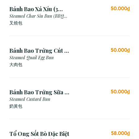
Bánh Bao Xá Xíu (3
50.000₫
Cái)
Steamed Char Siu Bun (BBQ
Pork Bun)
叉燒包
Bánh Bao Trứng Cút (3
50.000₫
Cái)
Steamed Quail Egg Bun
大肉包
Bánh Bao Trứng Sữa (3
50.000₫
Cái)
Steamed Custard Bun
奶黃包
Tổ Ong Sốt Bò Đặc Biệt
58.000₫