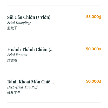
Sủi Cảo Chiên (3 viên)
55.000₫
Fried Dumplings
煎餃子
Hoành Thánh Chiên (3
50.000₫
viên)
Fried Wonton
炸雲吞
Bánh Khoai Môn Chiên
50.000₫
Xù (3 viên)
Deep-fried Taro Puff
蜂巢芋角