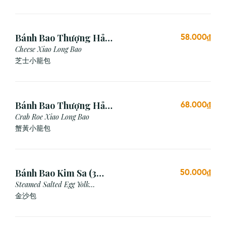
Bánh Bao Thượng Hải
58.000₫
Phô Mai (3 Viên)
Cheese Xiao Long Bao
芝士小籠包
Bánh Bao Thượng Hải
68.000₫
Gạch Cua (3 Viên)
Crab Roe Xiao Long Bao
蟹黃小籠包
Bánh Bao Kim Sa (3
50.000₫
Cái)
Steamed Salted Egg Yolk
Custard Bun
金沙包