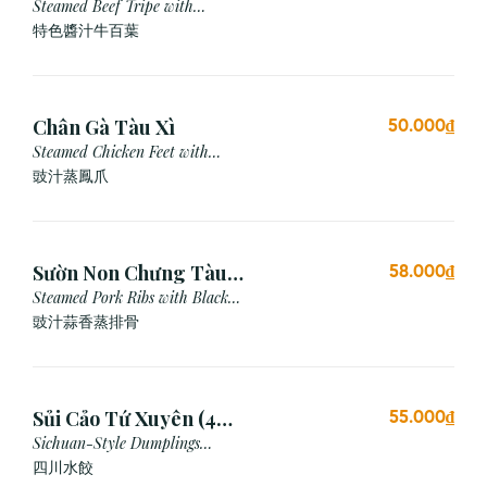
Steamed Beef Tripe with
Special Sauce
特色醬汁牛百葉
Chân Gà Tàu Xì
50.000₫
Steamed Chicken Feet with
Black Bean Sauce
豉汁蒸鳳爪
Sườn Non Chưng Tàu
58.000₫
Xì Tỏi
Steamed Pork Ribs with Black
Bean & Garlic Sauce
豉汁蒜香蒸排骨
Sủi Cảo Tứ Xuyên (4
55.000₫
viên)
Sichuan-Style Dumplings
(Spicy)
四川水餃