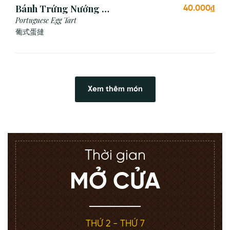
Bánh Trứng Nướng Bồ
40.000₫
Đào Nha (2 Cái)
Portuguese Egg Tart
葡式蛋撻
Xem thêm món
Thời gian
MỞ CỬA
THỨ 2 - THỨ 7