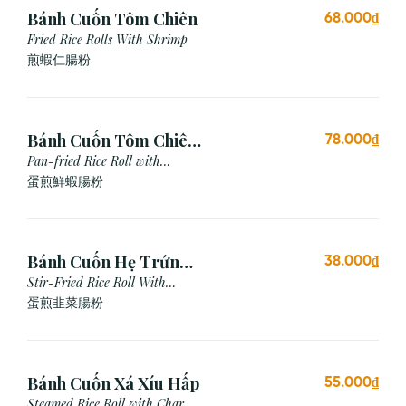
Bánh Cuốn Tôm Chiên
68.000₫
Fried Rice Rolls With Shrimp
煎蝦仁腸粉
Bánh Cuốn Tôm Chiên
78.000₫
Trứng
Pan-fried Rice Roll with
Shrimp & Egg
蛋煎鮮蝦腸粉
Bánh Cuốn Hẹ Trứng
38.000₫
Xào
Stir-Fried Rice Roll With
Chives & Egg
蛋煎⾲菜腸粉
Bánh Cuốn Xá Xíu Hấp
55.000₫
Steamed Rice Roll with Char