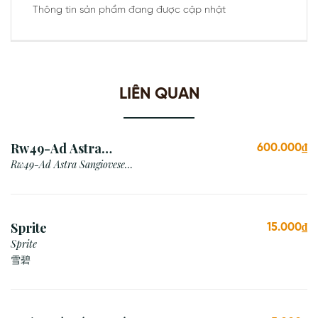
Thông tin sản phẩm đang được cập nhật
LIÊN QUAN
Rw49-Ad Astra
600.000₫
Sangiovese Rubicone Igt
Rw49-Ad Astra Sangiovese
Rubicone Igt /Italy
/Italy
Sprite
15.000₫
Sprite
雪碧