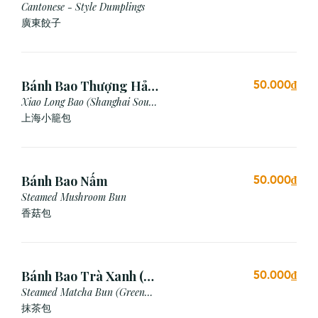
Cantonese - Style Dumplings
廣東餃⼦
Bánh Bao Thượng Hải
50.000₫
(3 Viên)
Xiao Long Bao (Shanghai Soup
Dumpling)
上海小籠包
Bánh Bao Nấm
50.000₫
Steamed Mushroom Bun
香菇包
Bánh Bao Trà Xanh (3
50.000₫
Cái)
Steamed Matcha Bun (Green
Tea Bun)
抹茶包