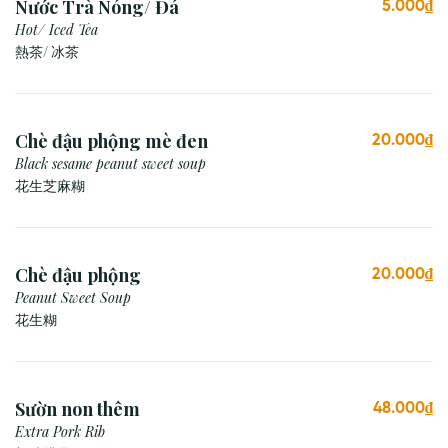
Nước Trà Nóng/ Đá
5.000₫
Hot/ Iced Tea
熱茶/ 冰茶
Chè đậu phộng mè đen
20.000₫
Black sesame peanut sweet soup
花生芝麻糊
Chè đậu phộng
20.000₫
Peanut Sweet Soup
花生糊
Sườn non thêm
48.000₫
Extra Pork Rib