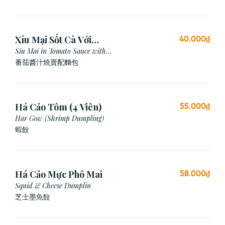
Xíu Mại Sốt Cà Với
40.000₫
Bánh Mì (1 Viên)
Siu Mai in Tomato Sauce with
Bread
番茄醬汁燒賣配麵包
Há Cảo Tôm (4 Viên)
55.000₫
Har Gow (Shrimp Dumpling)
蝦餃
Há Cảo Mực Phô Mai
58.000₫
Squid & Cheese Dumplin
芝⼠墨⿂餃