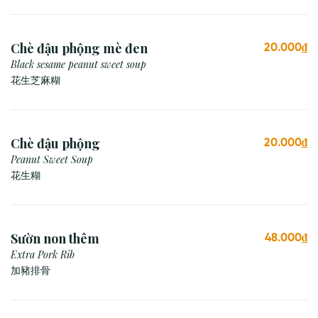
Chè đậu phộng mè đen
20.000₫
Black sesame peanut sweet soup
花生芝麻糊
Chè đậu phộng
20.000₫
Peanut Sweet Soup
花生糊
Sườn non thêm
48.000₫
Extra Pork Rib
加豬排骨