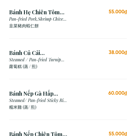
Bánh Hẹ Chiên Tôm
55.000₫
Thịt
Pan-fried Pork,Shrimp Chive
Cake
韭菜豬肉蝦仁餅
Bánh Củ Cải
38.000₫
Hấp/Chiên (3 viên)
Steamed / Pan-fried Turnip
Cake
蘿蔔糕 (蒸 / 煎)
Bánh Nếp Gà Hấp
60.000₫
/Chiên (2 cái)
Steamed/ Pan-fried Sticky Rice
Chicken
糯米雞 (蒸/ 煎)
Bánh Nếp Chiên Tôm
55.000₫