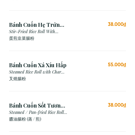
Bánh Cuốn Hẹ Trứng
38.000₫
Xào
Stir-Fried Rice Roll With
Chives & Egg
蛋煎⾲菜腸粉
Bánh Cuốn Xá Xíu Hấp
55.000₫
Steamed Rice Roll with Char
Siu
叉燒腸粉
Bánh Cuốn Sốt Tương
38.000₫
Xì Dầu (Hấp/Chiên)
Steamed / Pan-fried Rice Roll
with Soy Sauce
醬油腸粉 (蒸 / 煎)