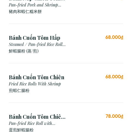
Thịt (3 Cái)
Pan-fried Pork and Shrimp
Glutinous Rice Cake
豬肉和蝦仁糯米餅
Bánh Cuốn Tôm Hấp
68.000₫
Steamed / Pan-fried Rice Roll
with Shrimp
鮮蝦腸粉 (蒸/煎)
Bánh Cuốn Tôm Chiên
68.000₫
Fried Rice Rolls With Shrimp
煎蝦仁腸粉
Bánh Cuốn Tôm Chiên
78.000₫
Trứng
Pan-fried Rice Roll with
Shrimp & Egg
蛋煎鮮蝦腸粉