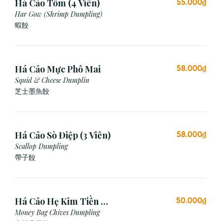
Há Cảo Tôm (4 Viên)
55.000₫
Har Gow (Shrimp Dumpling)
蝦餃
Há Cảo Mực Phô Mai
58.000₫
Squid & Cheese Dumplin
芝⼠墨⿂餃
Há Cảo Sò Điệp (3 Viên)
58.000₫
Scallop Dumpling
帶子餃
Há Cảo Hẹ Kim Tiền (3
50.000₫
Viên)
Money Bag Chives Dumpling