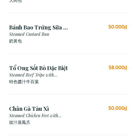
大肉包
Bánh Bao Trứng Sữa (3
50.000₫
Cái)
Steamed Custard Bun
奶黃包
Tổ Ong Sốt Bò Đặc Biệt
58.000₫
Steamed Beef Tripe with
Special Sauce
特色醬汁牛百葉
Chân Gà Tàu Xì
50.000₫
Steamed Chicken Feet with
Black Bean Sauce
豉汁蒸鳳爪