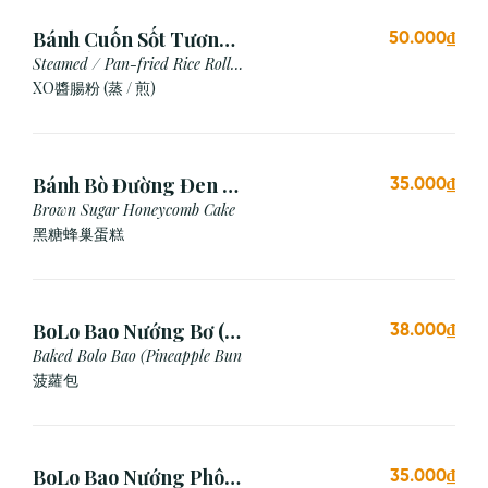
Bánh Cuốn Sốt Tương
50.000₫
Xo (Hấp/Chiên)
Steamed / Pan-fried Rice Roll
with XO Sauce
XO醬腸粉 (蒸 / 煎)
Bánh Bò Đường Đen (1
35.000₫
Cái)
Brown Sugar Honeycomb Cake
黑糖蜂巢蛋糕
BoLo Bao Nướng Bơ (1
38.000₫
Cái)
Baked Bolo Bao (Pineapple Bun
菠蘿包
BoLo Bao Nướng Phô
35.000₫