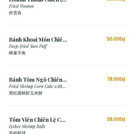
viên)
Fried Wonton
炸雲吞
Bánh Khoai Môn Chiên
50.000₫
Xù (3 viên)
Deep-fried Taro Puff
蜂巢芋角
Bánh Tôm Ngô Chiên
78.000₫
Nấm Truffle (3 viên)
Fried Shrimp Corn Cake with
Truffle
黑松露鲜虾玉米餅
Tôm Viên Chiên Lệ Chi
58.000₫
(3 viên)
Lychee Shrimp Balls
荔枝蝦球