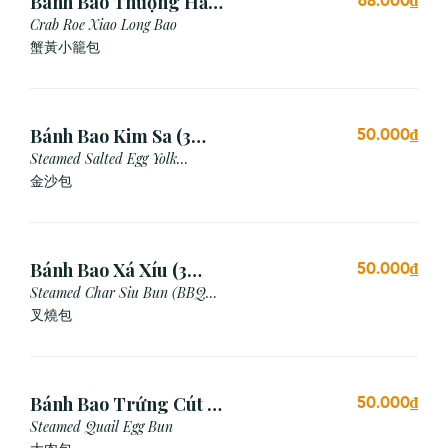
Bánh Bao Thượng Hải
68.000₫
Gạch Cua (3 Viên)
Crab Roe Xiao Long Bao
蟹黃小籠包
Bánh Bao Kim Sa (3
50.000₫
Cái)
Steamed Salted Egg Yolk
Custard Bun
金沙包
Bánh Bao Xá Xíu (3
50.000₫
Cái)
Steamed Char Siu Bun (BBQ
Pork Bun)
叉燒包
Bánh Bao Trứng Cút (3
50.000₫
Cái)
Steamed Quail Egg Bun