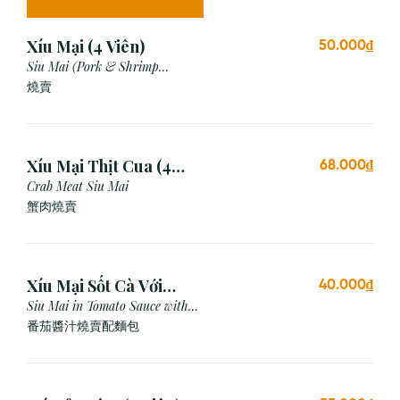
Xíu Mại (4 Viên)
50.000₫
Siu Mai (Pork & Shrimp
Dumpling)
燒賣
Xíu Mại Thịt Cua (4
68.000₫
Viên)
Crab Meat Siu Mai
蟹肉燒賣
Xíu Mại Sốt Cà Với
40.000₫
Bánh Mì (1 Viên)
Siu Mai in Tomato Sauce with
Bread
番茄醬汁燒賣配麵包