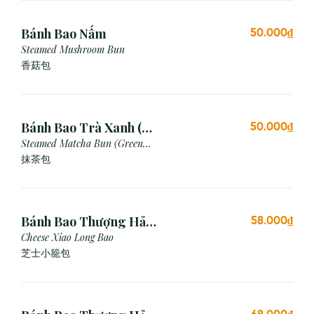
Bánh Bao Nấm
50.000₫
Steamed Mushroom Bun
香菇包
Bánh Bao Trà Xanh (3
50.000₫
Cái)
Steamed Matcha Bun (Green
Tea Bun)
抹茶包
Bánh Bao Thượng Hải
58.000₫
Phô Mai (3 Viên)
Cheese Xiao Long Bao
芝士小籠包