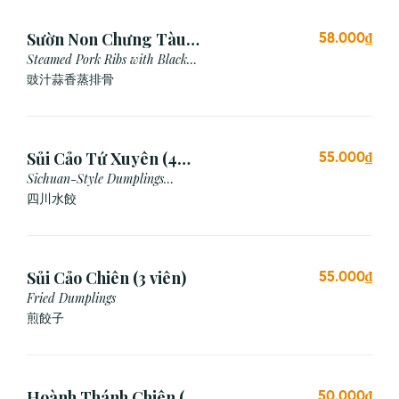
Sườn Non Chưng Tàu
58.000₫
Xì Tỏi
Steamed Pork Ribs with Black
Bean & Garlic Sauce
豉汁蒜香蒸排骨
Sủi Cảo Tứ Xuyên (4
55.000₫
viên)
Sichuan-Style Dumplings
(Spicy)
四川水餃
Sủi Cảo Chiên (3 viên)
55.000₫
Fried Dumplings
煎餃子
Hoành Thánh Chiên (3
50.000₫