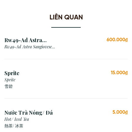
LIÊN QUAN
Rw49-Ad Astra
600.000₫
Sangiovese Rubicone Igt
Rw49-Ad Astra Sangiovese
Rubicone Igt /Italy
/Italy
Sprite
15.000₫
Sprite
雪碧
Nước Trà Nóng/ Đá
5.000₫
Hot/ Iced Tea
熱茶/ 冰茶