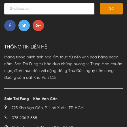
Gửi
THÔNG TIN LIÊN HỆ
Mang trong mình tinh hoa ẩm thực từ nền văn hóa hàng ngàn
năm, San Tai Fung tự hào đưa những hương vị Trung Hoa chuẩn
mực, đích thực đến với cộng đồng Thủ Đức, ngay trên cung
đường sầm uất Kha Vạn Cân.
Sain Tai Fung - Kha Vạn Cân
723 Kha Vạn Cân, P. Linh Xuân, TP. HCM
078 206 3 888