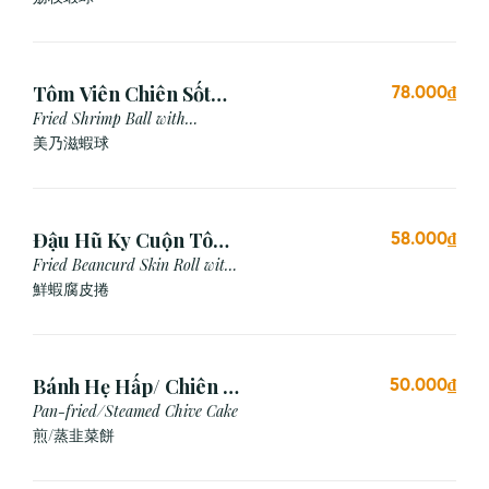
Tôm Viên Chiên Sốt
78.000₫
Mayonnaise (3 viên)
Fried Shrimp Ball with
Mayonnaise Sauce
美乃滋蝦球
Đậu Hũ Ky Cuộn Tôm
58.000₫
Chiên (3 cái)
Fried Beancurd Skin Roll with
Shrimp
鮮蝦腐皮捲
Bánh Hẹ Hấp/ Chiên (3
50.000₫
Cái)
Pan-fried/Steamed Chive Cake
煎/蒸韭菜餅