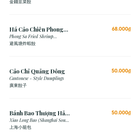
金錢韭菜餃
Há Cảo Chiên Phong
68.000₫
Sa
Phong Sa Fried Shrimp
Dumpling (Garlic Breadcrumb)
避風塘炸蝦餃
Cảo Chỉ Quảng Đông
50.000₫
Cantonese - Style Dumplings
廣東餃⼦
Bánh Bao Thượng Hải
50.000₫
(3 Viên)
Xiao Long Bao (Shanghai Soup
Dumpling)
上海小籠包