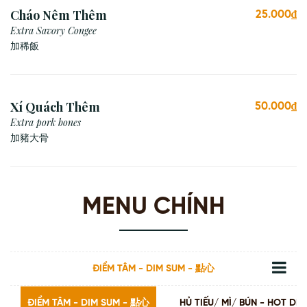
Cháo Nêm Thêm
25.000₫
Extra Savory Congee
加稀飯
Xí Quách Thêm
50.000₫
Extra pork bones
加豬大骨
MENU CHÍNH
ĐIỂM TÂM - DIM SUM - 點心
ĐIỂM TÂM - DIM SUM - 點心
HỦ TIẾU/ MÌ/ BÚN - HOT