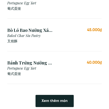
Mai (1 Cái)
Portuguese Egg Tart
葡式蛋撻
Bò Ló Bao Nướng Xá
45.000₫
Xíu (1 Cái)
Baked Char Siu Pastry
叉燒酥
Bánh Trứng Nướng Bồ
40.000₫
Đào Nha (2 Cái)
Portuguese Egg Tart
葡式蛋撻
Xem thêm món