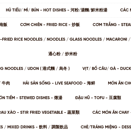
HỦ TIẾU/ MÌ/ BÚN - HOT DISHES - 河粉/湯麵/鮮米粉湯
CÁC 
 海南飯
CƠM CHIÊN - FRIED RICE - 炒飯
CƠM TRẮNG - STE
STIR-FRIED RICE NOODLES / NOODLES / GLASS NOODLES / MACARON
通⼼粉 / 炒⽶粉
NG NOODLES / UDON ( 港式麵 / 烏冬 )
VỊT/ BỒ CÂU/ GÀ - DUC
肉/ 牛肉
HẢI SẢN SỐNG - LIVE SEAFOOD - 海鲜
MÓN ĂN CHƠ
ÓN TIỀM - STEWED DISHES - 燉湯
ĐẬU HŨ - TOFU - 豆腐類
RAU XÀO - STIR FRIED VEGETABLE - 蔬菜類
CÁC MÓN ĂN CHAY 
ES / MIXED DRINKS - 飲料 / 調製飲品
CHÈ/TRÁNG MIỆNG - DES