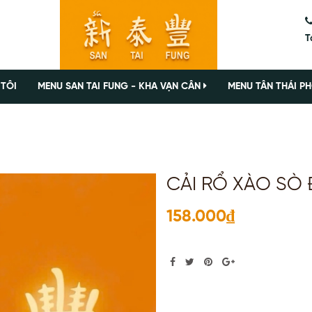
T
 TÔI
MENU SAN TAI FUNG - KHA VẠN CÂN
MENU TÂN THÁI PH
CẢI RỔ XÀO SÒ 
158.000₫