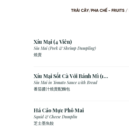
TRÁI CÂY/PHA CHẾ - FRUITS
Xíu Mại (4 Viên)
Siu Mai (Pork & Shrimp Dumpling)
燒賣
Xíu Mại Sốt Cà Với Bánh Mì (1
Viên)
Siu Mai in Tomato Sauce with Bread
番茄醬汁燒賣配麵包
Há Cảo Mực Phô Mai
Squid & Cheese Dumplin
芝⼠墨⿂餃