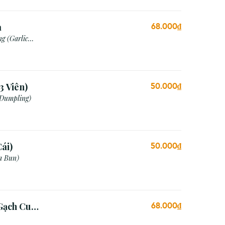
a
68.000₫
g (Garlic
3 Viên)
50.000₫
 Dumpling)
ái)
50.000₫
a Bun)
Gạch Cua
68.000₫