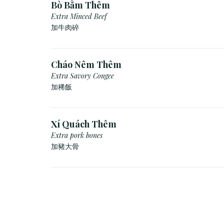
Bò Bằm Thêm
Extra Minced Beef
加牛肉碎
Cháo Nêm Thêm
Extra Savory Congee
加稀飯
Xí Quách Thêm
Extra pork bones
加豬大骨