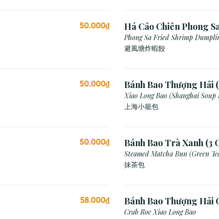
Há Cảo Chiên Phong S
50.000₫
Phong Sa Fried Shrimp Dumplin
Breadcrumb)
避風塘炸蝦餃
Bánh Bao Thượng Hải (
50.000₫
Xiao Long Bao (Shanghai Soup
上海小籠包
Bánh Bao Trà Xanh (3 C
50.000₫
Steamed Matcha Bun (Green Te
抹茶包
Bánh Bao Thượng Hải 
58.000₫
(3 Viên)
Crab Roe Xiao Long Bao