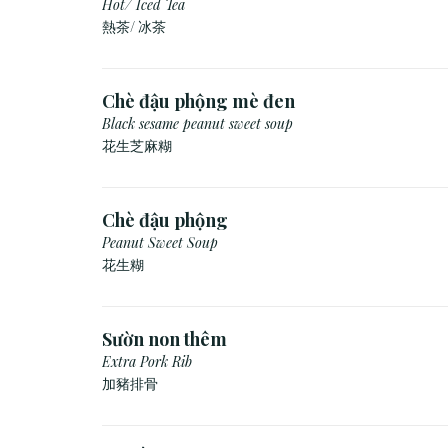
Hot/ Iced Tea
熱茶/ 冰茶
Chè đậu phộng mè đen
Black sesame peanut sweet soup
花生芝麻糊
Chè đậu phộng
Peanut Sweet Soup
花生糊
Sườn non thêm
Extra Pork Rib
加豬排骨