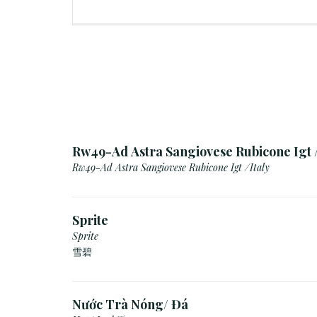
Rw49-Ad Astra Sangiovese Rubicone Igt /
Rw49-Ad Astra Sangiovese Rubicone Igt /Italy
Sprite
Sprite
雪碧
Nước Trà Nóng/ Đá