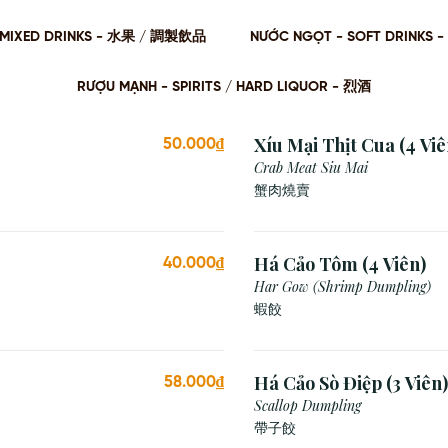
 / MIXED DRINKS - ⽔果 / 調製飲品
NƯỚC NGỌT - SOFT DRINKS 
RƯỢU MẠNH - SPIRITS / HARD LIQUOR - 烈酒
Xíu Mại Thịt Cua (4 Viê
50.000₫
Crab Meat Siu Mai
蟹肉燒賣
Há Cảo Tôm (4 Viên)
40.000₫
Har Gow (Shrimp Dumpling)
蝦餃
Há Cảo Sò Điệp (3 Viên)
58.000₫
Scallop Dumpling
帶子餃