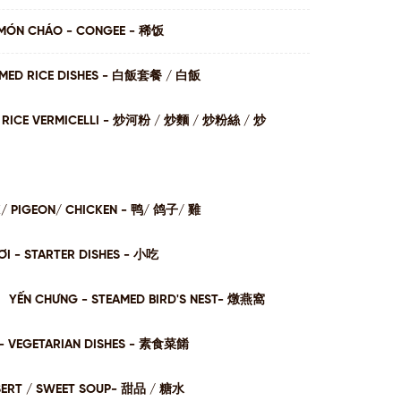
MÓN CHÁO - CONGEE - 稀饭
AMED RICE DISHES - ⽩飯套餐 / ⽩飯
I / RICE VERMICELLI - 炒河粉 / 炒麵 / 炒粉絲 / 炒
K/ PIGEON/ CHICKEN - 鸭/ 鸽子/ 雞
I - STARTER DISHES - 小吃
YẾN CHƯNG - STEAMED BIRD'S NEST- 燉燕窩
- VEGETARIAN DISHES - 素⻝菜餚
SERT / SWEET SOUP- 甜品 / 糖⽔