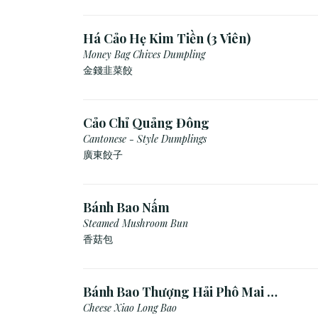
Há Cảo Hẹ Kim Tiền (3 Viên)
Money Bag Chives Dumpling
金錢韭菜餃
Cảo Chỉ Quảng Đông
Cantonese - Style Dumplings
廣東餃⼦
Bánh Bao Nấm
Steamed Mushroom Bun
香菇包
Bánh Bao Thượng Hải Phô Mai (3
Viên)
Cheese Xiao Long Bao