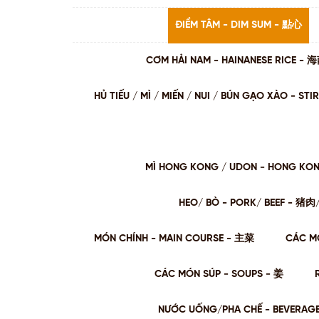
ĐIỂM TÂM - DIM SUM - 點心
CƠM HẢI NAM - HAINANESE RICE -
HỦ TIẾU / MÌ / MIẾN / NUI / BÚN GẠO XÀO - 
MÌ HONG KONG / UDON - HONG KO
HEO/ BÒ - PORK/ BEEF - 猪
MÓN CHÍNH - MAIN COURSE - 主菜
CÁC M
CÁC MÓN SÚP - SOUPS - 姜
NƯỚC UỐNG/PHA CHẾ - BEVERAG