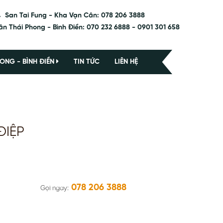
San Tai Fung - Kha Vạn Cân: 078 206 3888
ân Thái Phong - Bình Điền: 070 232 6888 - 0901 301 658
ONG - BÌNH ĐIỀN
TIN TỨC
LIÊN HỆ
ĐIỆP
078 206 3888
Gọi ngay: