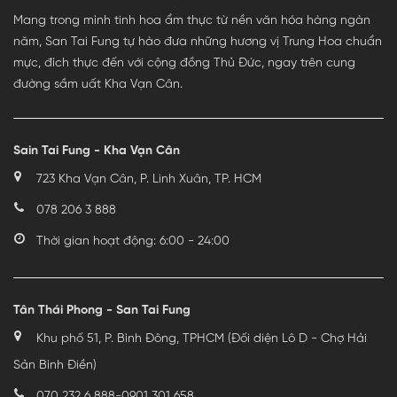
Mang trong mình tinh hoa ẩm thực từ nền văn hóa hàng ngàn
năm, San Tai Fung tự hào đưa những hương vị Trung Hoa chuẩn
mực, đích thực đến với cộng đồng Thủ Đức, ngay trên cung
đường sầm uất Kha Vạn Cân.
Sain Tai Fung - Kha Vạn Cân
723 Kha Vạn Cân, P. Linh Xuân, TP. HCM
078 206 3 888
Thời gian hoạt động: 6:00 - 24:00
Tân Thái Phong - San Tai Fung
Khu phố 51, P. Bình Đông, TPHCM (Đối diện Lô D - Chợ Hải
Sản Bình Điền)
070 232 6 888
-
0901 301 658