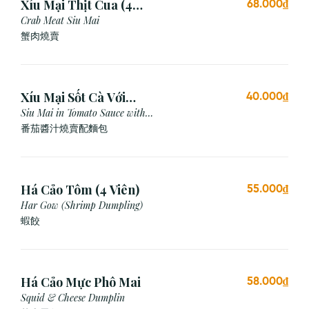
Xíu Mại Thịt Cua (4
68.000₫
Viên)
Crab Meat Siu Mai
蟹肉燒賣
Xíu Mại Sốt Cà Với
40.000₫
Bánh Mì (1 Viên)
Siu Mai in Tomato Sauce with
Bread
番茄醬汁燒賣配麵包
Há Cảo Tôm (4 Viên)
55.000₫
Har Gow (Shrimp Dumpling)
蝦餃
Há Cảo Mực Phô Mai
58.000₫
Squid & Cheese Dumplin