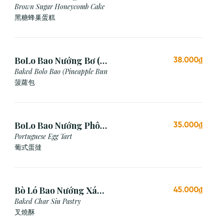
Cái)
Brown Sugar Honeycomb Cake
黑糖蜂巢蛋糕
BoLo Bao Nướng Bơ (1
38.000₫
Cái)
Baked Bolo Bao (Pineapple Bun
菠蘿包
BoLo Bao Nướng Phô
35.000₫
Mai (1 Cái)
Portuguese Egg Tart
葡式蛋撻
Bò Ló Bao Nướng Xá
45.000₫
Xíu (1 Cái)
Baked Char Siu Pastry
叉燒酥