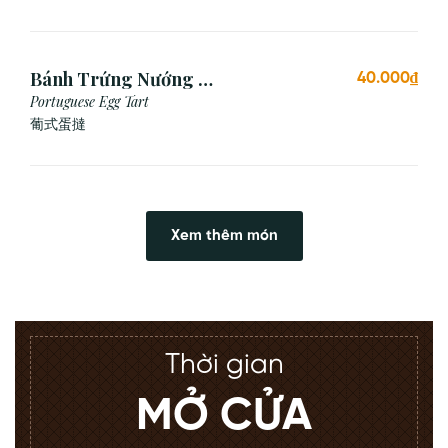
Bánh Trứng Nướng Bồ
40.000₫
Đào Nha (2 Cái)
Portuguese Egg Tart
葡式蛋撻
Xem thêm món
Thời gian
MỞ CỬA