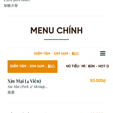
加豬大骨
MENU CHÍNH
ĐIỂM TÂM - DIM SUM - 點心
ĐIỂM TÂM - DIM SUM - 點心
HỦ TIẾU/ MÌ/ BÚN - HOT
Xíu Mại (4 Viên)
50.000₫
Siu Mai (Pork & Shrimp
Dumpling)
燒賣