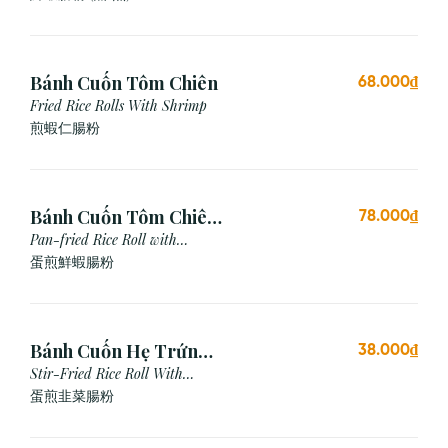
Bánh Cuốn Tôm Chiên
68.000₫
Fried Rice Rolls With Shrimp
煎蝦仁腸粉
Bánh Cuốn Tôm Chiên
78.000₫
Trứng
Pan-fried Rice Roll with
Shrimp & Egg
蛋煎鮮蝦腸粉
Bánh Cuốn Hẹ Trứng
38.000₫
Xào
Stir-Fried Rice Roll With
Chives & Egg
蛋煎⾲菜腸粉