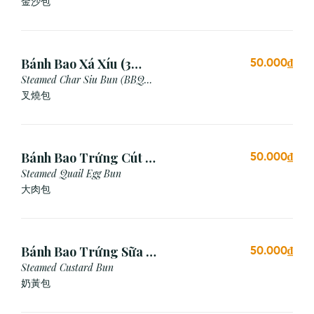
Custard Bun
金沙包
Bánh Bao Xá Xíu (3
50.000₫
Cái)
Steamed Char Siu Bun (BBQ
Pork Bun)
叉燒包
Bánh Bao Trứng Cút (3
50.000₫
Cái)
Steamed Quail Egg Bun
大肉包
Bánh Bao Trứng Sữa (3
50.000₫
Cái)
Steamed Custard Bun
奶黃包