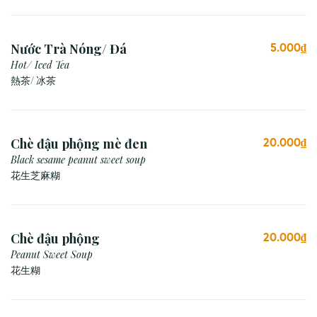
Nước Trà Nóng/ Đá
5.000₫
Hot/ Iced Tea
熱茶/ 冰茶
Chè đậu phộng mè đen
20.000₫
Black sesame peanut sweet soup
花生芝麻糊
Chè đậu phộng
20.000₫
Peanut Sweet Soup
花生糊