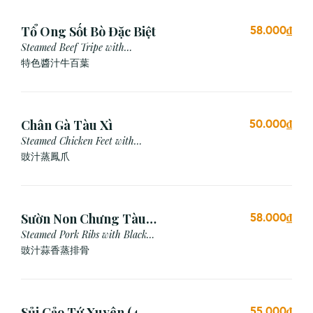
Tổ Ong Sốt Bò Đặc Biệt
58.000₫
Steamed Beef Tripe with
Special Sauce
特色醬汁牛百葉
Chân Gà Tàu Xì
50.000₫
Steamed Chicken Feet with
Black Bean Sauce
豉汁蒸鳳爪
Sườn Non Chưng Tàu
58.000₫
Xì Tỏi
Steamed Pork Ribs with Black
Bean & Garlic Sauce
豉汁蒜香蒸排骨
Sủi Cảo Tứ Xuyên (4
55.000₫