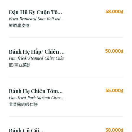
Đậu Hũ Ky Cuộn Tôm
58.000₫
Chiên (3 cái)
Fried Beancurd Skin Roll with
Shrimp
鮮蝦腐皮捲
Bánh Hẹ Hấp/ Chiên (3
50.000₫
Cái)
Pan-fried/Steamed Chive Cake
煎/蒸韭菜餅
Bánh Hẹ Chiên Tôm
55.000₫
Thịt
Pan-fried Pork,Shrimp Chive
Cake
韭菜豬肉蝦仁餅
Bánh Củ Cải
38.000₫