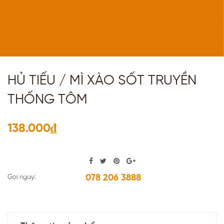
HỦ TIẾU / MÌ XÀO SỐT TRUYỀN
THỐNG TÔM
138.000₫
078 206 3888
Gọi ngay: