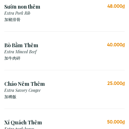
Sườn non thêm
48.000₫
Extra Pork Rib
加豬排骨
Bò Bằm Thêm
40.000₫
Extra Minced Beef
加牛肉碎
Cháo Nêm Thêm
25.000₫
Extra Savory Congee
加稀飯
Xí Quách Thêm
50.000₫
Extra pork bones