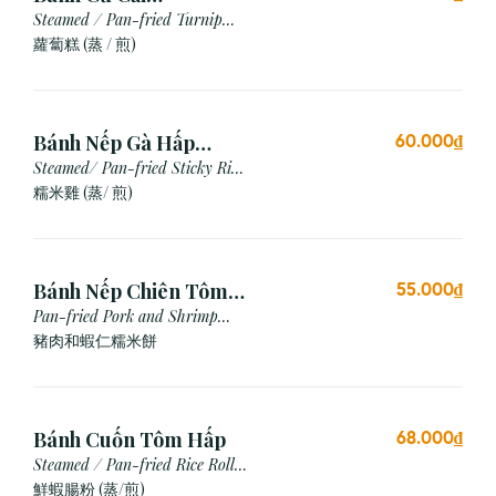
Hấp/Chiên (3 viên)
Steamed / Pan-fried Turnip
Cake
蘿蔔糕 (蒸 / 煎)
Bánh Nếp Gà Hấp
60.000₫
/Chiên (2 cái)
Steamed/ Pan-fried Sticky Rice
Chicken
糯米雞 (蒸/ 煎)
Bánh Nếp Chiên Tôm
55.000₫
Thịt (3 Cái)
Pan-fried Pork and Shrimp
Glutinous Rice Cake
豬肉和蝦仁糯米餅
Bánh Cuốn Tôm Hấp
68.000₫
Steamed / Pan-fried Rice Roll
with Shrimp
鮮蝦腸粉 (蒸/煎)