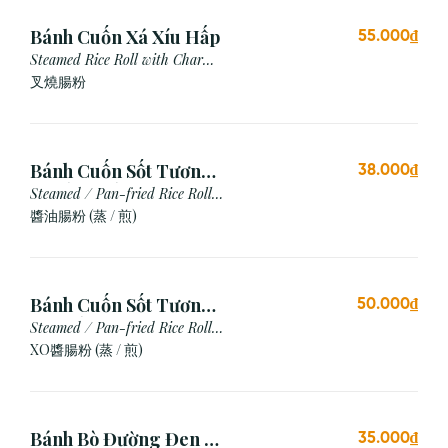
Bánh Cuốn Xá Xíu Hấp
55.000₫
Steamed Rice Roll with Char
Siu
叉燒腸粉
Bánh Cuốn Sốt Tương
38.000₫
Xì Dầu (Hấp/Chiên)
Steamed / Pan-fried Rice Roll
with Soy Sauce
醬油腸粉 (蒸 / 煎)
Bánh Cuốn Sốt Tương
50.000₫
Xo (Hấp/Chiên)
Steamed / Pan-fried Rice Roll
with XO Sauce
XO醬腸粉 (蒸 / 煎)
Bánh Bò Đường Đen (1
35.000₫