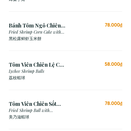
Bánh Tôm Ngô Chiên
78.000₫
Nấm Truffle (3 viên)
Fried Shrimp Corn Cake with
Truffle
黑松露鲜虾玉米餅
Tôm Viên Chiên Lệ Chi
58.000₫
(3 viên)
Lychee Shrimp Balls
荔枝蝦球
Tôm Viên Chiên Sốt
78.000₫
Mayonnaise (3 viên)
Fried Shrimp Ball with
Mayonnaise Sauce
美乃滋蝦球