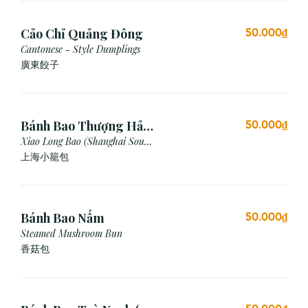
Cảo Chỉ Quảng Đông
50.000₫
Cantonese - Style Dumplings
廣東餃⼦
Bánh Bao Thượng Hải
50.000₫
(3 Viên)
Xiao Long Bao (Shanghai Soup
Dumpling)
上海小籠包
Bánh Bao Nấm
50.000₫
Steamed Mushroom Bun
香菇包