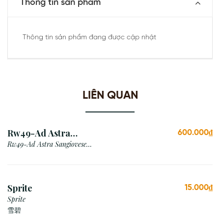
Thông tin sản phẩm
Thông tin sản phẩm đang được cập nhật
LIÊN QUAN
Rw49-Ad Astra
600.000₫
Sangiovese Rubicone Igt
Rw49-Ad Astra Sangiovese
Rubicone Igt /Italy
/Italy
Sprite
15.000₫
Sprite
雪碧