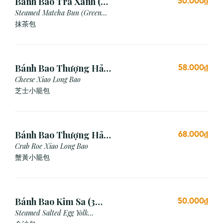
Bánh Bao Trà Xanh (3
50.000₫
Cái)
Steamed Matcha Bun (Green
Tea Bun)
抹茶包
Bánh Bao Thượng Hải
58.000₫
Phô Mai (3 Viên)
Cheese Xiao Long Bao
芝士小籠包
Bánh Bao Thượng Hải
68.000₫
Gạch Cua (3 Viên)
Crab Roe Xiao Long Bao
蟹黃小籠包
Bánh Bao Kim Sa (3
50.000₫
Cái)
Steamed Salted Egg Yolk