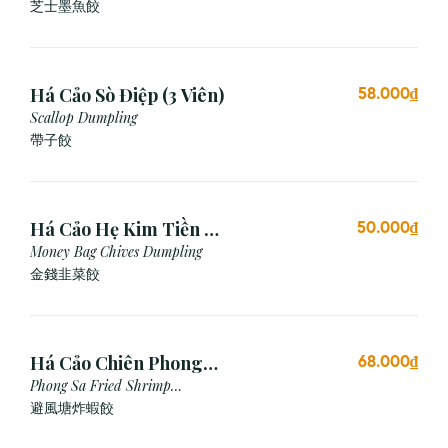
芝⼠墨⿂餃
Há Cảo Sò Điệp (3 Viên)
58.000₫
Scallop Dumpling
帶子餃
Há Cảo Hẹ Kim Tiền (3
50.000₫
Viên)
Money Bag Chives Dumpling
金錢韭菜餃
Há Cảo Chiên Phong
68.000₫
Sa
Phong Sa Fried Shrimp
Dumpling (Garlic Breadcrumb)
避風塘炸蝦餃