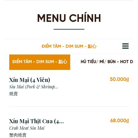
MENU CHÍNH
ĐIỂM TÂM - DIM SUM - 點心
ĐIỂM TÂM - DIM SUM - 點心
HỦ TIẾU/ MÌ/ BÚN - HOT
Xíu Mại (4 Viên)
50.000₫
Siu Mai (Pork & Shrimp
Dumpling)
燒賣
Xíu Mại Thịt Cua (4
68.000₫
Viên)
Crab Meat Siu Mai
蟹肉燒賣