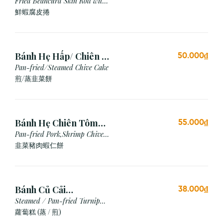
Chiên (3 cái)
Fried Beancurd Skin Roll with
Shrimp
鮮蝦腐皮捲
Bánh Hẹ Hấp/ Chiên (3
50.000₫
Cái)
Pan-fried/Steamed Chive Cake
煎/蒸韭菜餅
Bánh Hẹ Chiên Tôm
55.000₫
Thịt
Pan-fried Pork,Shrimp Chive
Cake
韭菜豬肉蝦仁餅
Bánh Củ Cải
38.000₫
Hấp/Chiên (3 viên)
Steamed / Pan-fried Turnip
Cake
蘿蔔糕 (蒸 / 煎)