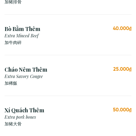
加豬排骨
Bò Bằm Thêm
40.000₫
Extra Minced Beef
加牛肉碎
Cháo Nêm Thêm
25.000₫
Extra Savory Congee
加稀飯
Xí Quách Thêm
50.000₫
Extra pork bones
加豬大骨