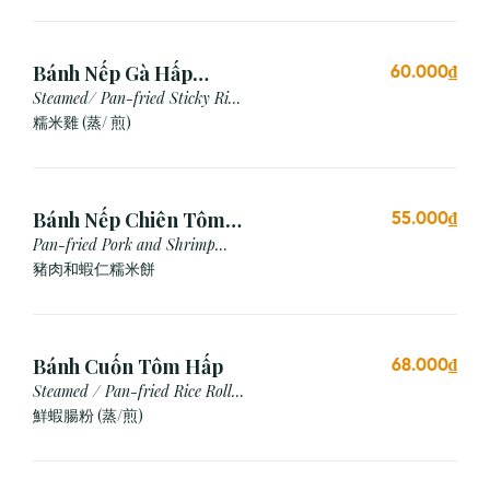
Bánh Nếp Gà Hấp
60.000₫
/Chiên (2 cái)
Steamed/ Pan-fried Sticky Rice
Chicken
糯米雞 (蒸/ 煎)
Bánh Nếp Chiên Tôm
55.000₫
Thịt (3 Cái)
Pan-fried Pork and Shrimp
Glutinous Rice Cake
豬肉和蝦仁糯米餅
Bánh Cuốn Tôm Hấp
68.000₫
Steamed / Pan-fried Rice Roll
with Shrimp
鮮蝦腸粉 (蒸/煎)