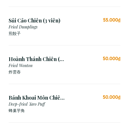
Sủi Cảo Chiên (3 viên)
55.000₫
Fried Dumplings
煎餃子
Hoành Thánh Chiên (3
50.000₫
viên)
Fried Wonton
炸雲吞
Bánh Khoai Môn Chiên
50.000₫
Xù (3 viên)
Deep-fried Taro Puff
蜂巢芋角