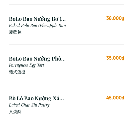
BoLo Bao Nướng Bơ (1
38.000₫
Cái)
Baked Bolo Bao (Pineapple Bun
菠蘿包
BoLo Bao Nướng Phô
35.000₫
Mai (1 Cái)
Portuguese Egg Tart
葡式蛋撻
Bò Ló Bao Nướng Xá
45.000₫
Xíu (1 Cái)
Baked Char Siu Pastry
叉燒酥