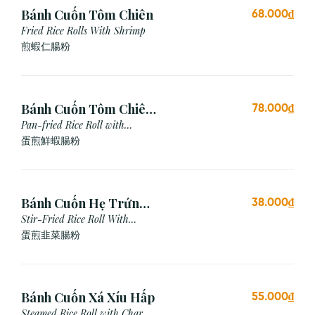
Bánh Cuốn Tôm Chiên
68.000₫
Fried Rice Rolls With Shrimp
煎蝦仁腸粉
Bánh Cuốn Tôm Chiên
78.000₫
Trứng
Pan-fried Rice Roll with
Shrimp & Egg
蛋煎鮮蝦腸粉
Bánh Cuốn Hẹ Trứng
38.000₫
Xào
Stir-Fried Rice Roll With
Chives & Egg
蛋煎⾲菜腸粉
Bánh Cuốn Xá Xíu Hấp
55.000₫
Steamed Rice Roll with Char