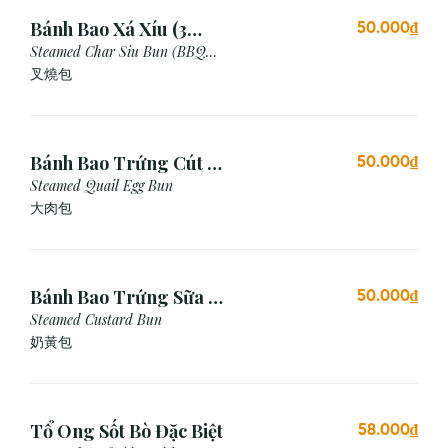
Bánh Bao Xá Xíu (3
50.000₫
Cái)
Steamed Char Siu Bun (BBQ
Pork Bun)
叉燒包
Bánh Bao Trứng Cút (3
50.000₫
Cái)
Steamed Quail Egg Bun
大肉包
Bánh Bao Trứng Sữa (3
50.000₫
Cái)
Steamed Custard Bun
奶黃包
Tổ Ong Sốt Bò Đặc Biệt
58.000₫