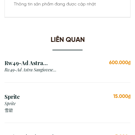
Thông tin sản phẩm đang được cập nhật
LIÊN QUAN
Rw49-Ad Astra
600.000₫
Sangiovese Rubicone Igt
Rw49-Ad Astra Sangiovese
Rubicone Igt /Italy
/Italy
Sprite
15.000₫
Sprite
雪碧