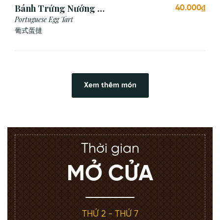
Bánh Trứng Nướng Bồ
40.000₫
Đào Nha (2 Cái)
Portuguese Egg Tart
葡式蛋撻
Xem thêm món
Thời gian
MỞ CỬA
THỨ 2 - THỨ 7