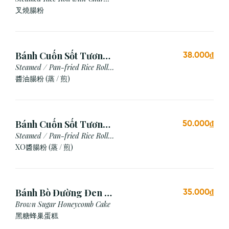
Siu
叉燒腸粉
Bánh Cuốn Sốt Tương
38.000₫
Xì Dầu (Hấp/Chiên)
Steamed / Pan-fried Rice Roll
with Soy Sauce
醬油腸粉 (蒸 / 煎)
Bánh Cuốn Sốt Tương
50.000₫
Xo (Hấp/Chiên)
Steamed / Pan-fried Rice Roll
with XO Sauce
XO醬腸粉 (蒸 / 煎)
Bánh Bò Đường Đen (1
35.000₫
Cái)
Brown Sugar Honeycomb Cake
黑糖蜂巢蛋糕