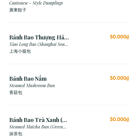
Cantonese - Style Dumplings
廣東餃⼦
Bánh Bao Thượng Hải
50.000₫
(3 Viên)
Xiao Long Bao (Shanghai Soup
Dumpling)
上海小籠包
Bánh Bao Nấm
50.000₫
Steamed Mushroom Bun
香菇包
Bánh Bao Trà Xanh (3
50.000₫
Cái)
Steamed Matcha Bun (Green
Tea Bun)
抹茶包