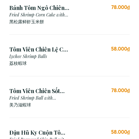
Bánh Tôm Ngô Chiên
78.000₫
Nấm Truffle (3 viên)
Fried Shrimp Corn Cake with
Truffle
黑松露鲜虾玉米餅
Tôm Viên Chiên Lệ Chi
58.000₫
(3 viên)
Lychee Shrimp Balls
荔枝蝦球
Tôm Viên Chiên Sốt
78.000₫
Mayonnaise (3 viên)
Fried Shrimp Ball with
Mayonnaise Sauce
美乃滋蝦球
Đậu Hũ Ky Cuộn Tôm
58.000₫