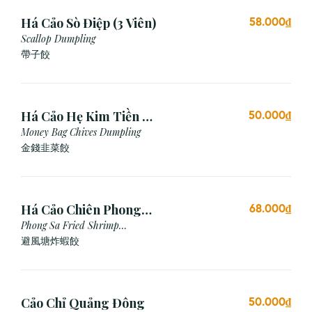
Há Cảo Sò Điệp (3 Viên)
58.000₫
Scallop Dumpling
帶子餃
Há Cảo Hẹ Kim Tiền (3
50.000₫
Viên)
Money Bag Chives Dumpling
金錢韭菜餃
Há Cảo Chiên Phong
68.000₫
Sa
Phong Sa Fried Shrimp
Dumpling (Garlic Breadcrumb)
避風塘炸蝦餃
Cảo Chỉ Quảng Đông
50.000₫