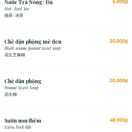
Nước Trà Nóng/ Đá
5.000₫
Hot/ Iced Tea
熱茶/ 冰茶
Chè đậu phộng mè đen
20.000₫
Black sesame peanut sweet soup
花生芝麻糊
Chè đậu phộng
20.000₫
Peanut Sweet Soup
花生糊
Sườn non thêm
48.000₫
Extra Pork Rib