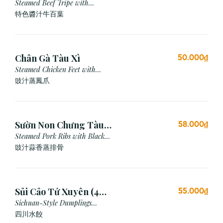
Steamed Beef Tripe with
Special Sauce
特色醬汁牛百葉
Chân Gà Tàu Xì
50.000₫
Steamed Chicken Feet with
Black Bean Sauce
豉汁蒸鳳爪
Sườn Non Chưng Tàu
58.000₫
Xì Tỏi
Steamed Pork Ribs with Black
Bean & Garlic Sauce
豉汁蒜香蒸排骨
Sủi Cảo Tứ Xuyên (4
55.000₫
viên)
Sichuan-Style Dumplings
(Spicy)
四川水餃