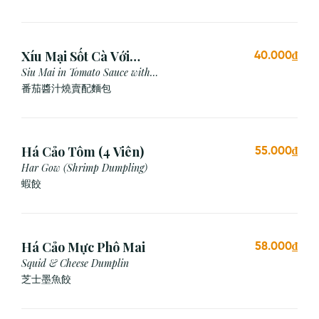
Xíu Mại Sốt Cà Với
40.000₫
Bánh Mì (1 Viên)
Siu Mai in Tomato Sauce with
Bread
番茄醬汁燒賣配麵包
Há Cảo Tôm (4 Viên)
55.000₫
Har Gow (Shrimp Dumpling)
蝦餃
Há Cảo Mực Phô Mai
58.000₫
Squid & Cheese Dumplin
芝⼠墨⿂餃