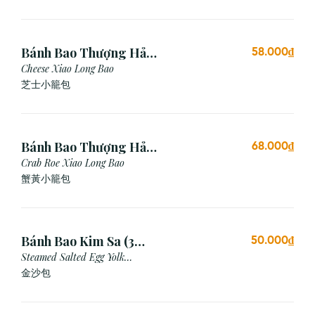
Bánh Bao Thượng Hải
58.000₫
Phô Mai (3 Viên)
Cheese Xiao Long Bao
芝士小籠包
Bánh Bao Thượng Hải
68.000₫
Gạch Cua (3 Viên)
Crab Roe Xiao Long Bao
蟹黃小籠包
Bánh Bao Kim Sa (3
50.000₫
Cái)
Steamed Salted Egg Yolk
Custard Bun
金沙包