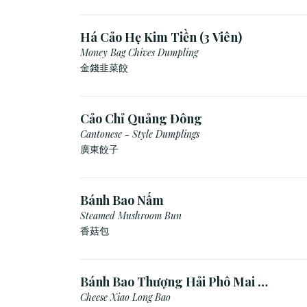
Há Cảo Hẹ Kim Tiền (3 Viên)
Money Bag Chives Dumpling
金錢韭菜餃
Cảo Chỉ Quảng Đông
Cantonese - Style Dumplings
廣東餃⼦
Bánh Bao Nấm
Steamed Mushroom Bun
香菇包
Bánh Bao Thượng Hải Phô Mai (3
Viên)
Cheese Xiao Long Bao