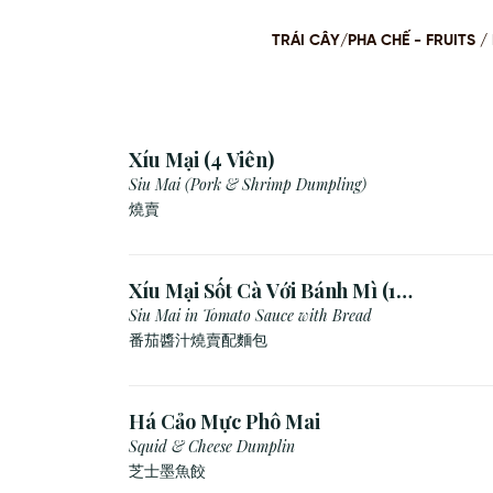
TRÁI CÂY/PHA CHẾ - FRUITS
Xíu Mại (4 Viên)
Siu Mai (Pork & Shrimp Dumpling)
燒賣
Xíu Mại Sốt Cà Với Bánh Mì (1
Viên)
Siu Mai in Tomato Sauce with Bread
番茄醬汁燒賣配麵包
Há Cảo Mực Phô Mai
Squid & Cheese Dumplin
芝⼠墨⿂餃