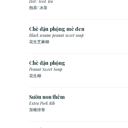
Hot/ Iced Tea
熱茶/ 冰茶
Chè đậu phộng mè đen
Black sesame peanut sweet soup
花生芝麻糊
Chè đậu phộng
Peanut Sweet Soup
花生糊
Sườn non thêm
Extra Pork Rib
加豬排骨