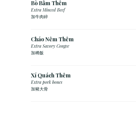
Bò Bằm Thêm
Extra Minced Beef
加牛肉碎
Cháo Nêm Thêm
Extra Savory Congee
加稀飯
Xí Quách Thêm
Extra pork bones
加豬大骨