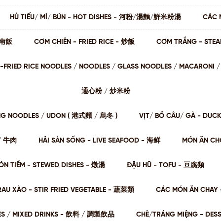
HỦ TIẾU/ MÌ/ BÚN - HOT DISHES - 河粉/湯麵/鮮米粉湯
CÁC 
 海南飯
CƠM CHIÊN - FRIED RICE - 炒飯
CƠM TRẮNG - STE
STIR-FRIED RICE NOODLES / NOODLES / GLASS NOODLES / MACARON
通⼼粉 / 炒⽶粉
NG NOODLES / UDON ( 港式麵 / 烏冬 )
VỊT/ BỒ CÂU/ GÀ - DUC
肉/ 牛肉
HẢI SẢN SỐNG - LIVE SEAFOOD - 海鲜
MÓN ĂN CHƠ
ÓN TIỀM - STEWED DISHES - 燉湯
ĐẬU HŨ - TOFU - 豆腐類
RAU XÀO - STIR FRIED VEGETABLE - 蔬菜類
CÁC MÓN ĂN CHAY 
ES / MIXED DRINKS - 飲料 / 調製飲品
CHÈ/TRÁNG MIỆNG - DES