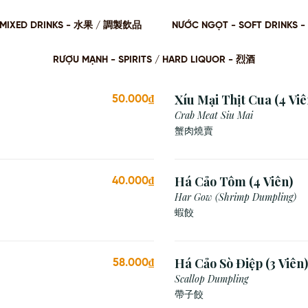
 / MIXED DRINKS - ⽔果 / 調製飲品
NƯỚC NGỌT - SOFT DRINKS 
RƯỢU MẠNH - SPIRITS / HARD LIQUOR - 烈酒
Xíu Mại Thịt Cua (4 Viê
50.000₫
Crab Meat Siu Mai
蟹肉燒賣
Há Cảo Tôm (4 Viên)
40.000₫
Har Gow (Shrimp Dumpling)
蝦餃
Há Cảo Sò Điệp (3 Viên)
58.000₫
Scallop Dumpling
帶子餃