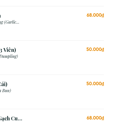
a
68.000₫
g (Garlic
3 Viên)
50.000₫
 Dumpling)
ái)
50.000₫
a Bun)
Gạch Cua
68.000₫