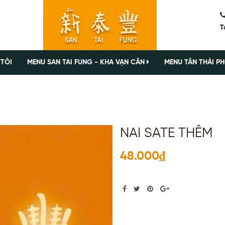
T
 TÔI
MENU SAN TAI FUNG - KHA VẠN CÂN
MENU TÂN THÁI PH
NAI SATE THÊM
48.000₫