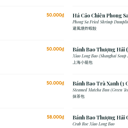
Há Cảo Chiên Phong S
50.000₫
Phong Sa Fried Shrimp Dumplin
Breadcrumb)
避風塘炸蝦餃
Bánh Bao Thượng Hải (
50.000₫
Xiao Long Bao (Shanghai Soup
上海小籠包
Bánh Bao Trà Xanh (3 C
50.000₫
Steamed Matcha Bun (Green Te
抹茶包
Bánh Bao Thượng Hải 
58.000₫
(3 Viên)
Crab Roe Xiao Long Bao