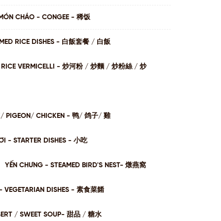
MÓN CHÁO - CONGEE - 稀饭
AMED RICE DISHES - ⽩飯套餐 / ⽩飯
I / RICE VERMICELLI - 炒河粉 / 炒麵 / 炒粉絲 / 炒
K/ PIGEON/ CHICKEN - 鸭/ 鸽子/ 雞
I - STARTER DISHES - 小吃
YẾN CHƯNG - STEAMED BIRD'S NEST- 燉燕窩
- VEGETARIAN DISHES - 素⻝菜餚
SERT / SWEET SOUP- 甜品 / 糖⽔