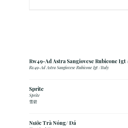
Rw49-Ad Astra Sangiovese Rubicone Igt /
Rw49-Ad Astra Sangiovese Rubicone Igt /Italy
Sprite
Sprite
雪碧
Nước Trà Nóng/ Đá