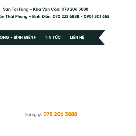
San Tai Fung - Kha Vạn Cân: 078 206 3888
ân Thái Phong - Bình Điền: 070 232 6888 - 0901 301 658
ONG - BÌNH ĐIỀN
TIN TỨC
LIÊN HỆ
078 206 3888
Gọi ngay: