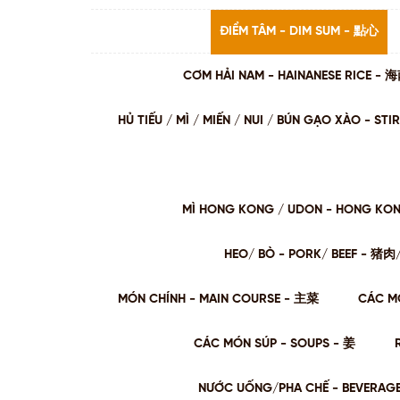
ĐIỂM TÂM - DIM SUM - 點心
CƠM HẢI NAM - HAINANESE RICE -
HỦ TIẾU / MÌ / MIẾN / NUI / BÚN GẠO XÀO - 
MÌ HONG KONG / UDON - HONG KO
HEO/ BÒ - PORK/ BEEF - 猪
MÓN CHÍNH - MAIN COURSE - 主菜
CÁC M
CÁC MÓN SÚP - SOUPS - 姜
NƯỚC UỐNG/PHA CHẾ - BEVERAG