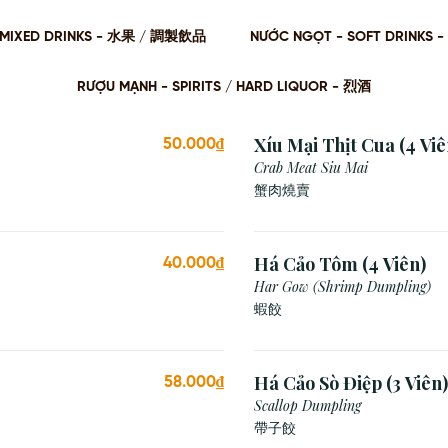
 / MIXED DRINKS - ⽔果 / 調製飲品
NƯỚC NGỌT - SOFT DRINKS 
RƯỢU MẠNH - SPIRITS / HARD LIQUOR - 烈酒
Xíu Mại Thịt Cua (4 Viê
50.000₫
Crab Meat Siu Mai
蟹肉燒賣
Há Cảo Tôm (4 Viên)
40.000₫
Har Gow (Shrimp Dumpling)
蝦餃
Há Cảo Sò Điệp (3 Viên)
58.000₫
Scallop Dumpling
帶子餃