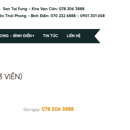
San Tai Fung - Kha Vạn Cân: 078 206 3888
ân Thái Phong - Bình Điền: 070 232 6888 - 0901 301 658
ONG - BÌNH ĐIỀN
TIN TỨC
LIÊN HỆ
 VIÊN)
078 206 3888
Gọi ngay: