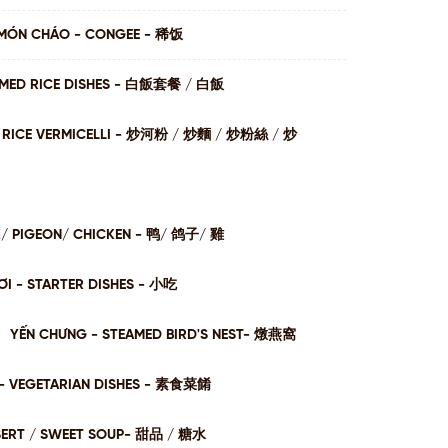
MÓN CHÁO - CONGEE - 稀饭
AMED RICE DISHES - ⽩飯套餐 / ⽩飯
I / RICE VERMICELLI - 炒河粉 / 炒麵 / 炒粉絲 / 炒
K/ PIGEON/ CHICKEN - 鸭/ 鸽子/ 雞
I - STARTER DISHES - 小吃
YẾN CHƯNG - STEAMED BIRD'S NEST- 燉燕窩
- VEGETARIAN DISHES - 素⻝菜餚
SERT / SWEET SOUP- 甜品 / 糖⽔