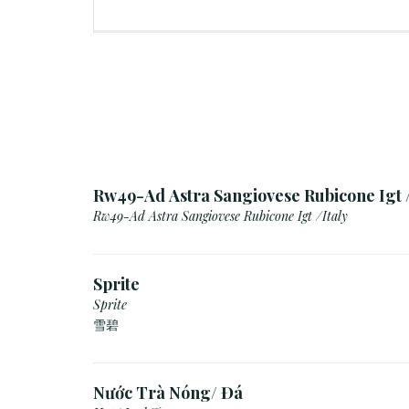
Rw49-Ad Astra Sangiovese Rubicone Igt /
Rw49-Ad Astra Sangiovese Rubicone Igt /Italy
Sprite
Sprite
雪碧
Nước Trà Nóng/ Đá