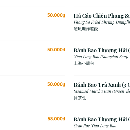
Há Cảo Chiên Phong S
50.000₫
Phong Sa Fried Shrimp Dumplin
Breadcrumb)
避風塘炸蝦餃
Bánh Bao Thượng Hải (
50.000₫
Xiao Long Bao (Shanghai Soup
上海小籠包
Bánh Bao Trà Xanh (3 C
50.000₫
Steamed Matcha Bun (Green Te
抹茶包
Bánh Bao Thượng Hải 
58.000₫
(3 Viên)
Crab Roe Xiao Long Bao