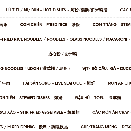
HỦ TIẾU/ MÌ/ BÚN - HOT DISHES - 河粉/湯麵/鮮米粉湯
CÁC 
 海南飯
CƠM CHIÊN - FRIED RICE - 炒飯
CƠM TRẮNG - STE
STIR-FRIED RICE NOODLES / NOODLES / GLASS NOODLES / MACARON
通⼼粉 / 炒⽶粉
NG NOODLES / UDON ( 港式麵 / 烏冬 )
VỊT/ BỒ CÂU/ GÀ - DUC
肉/ 牛肉
HẢI SẢN SỐNG - LIVE SEAFOOD - 海鲜
MÓN ĂN CHƠ
ÓN TIỀM - STEWED DISHES - 燉湯
ĐẬU HŨ - TOFU - 豆腐類
RAU XÀO - STIR FRIED VEGETABLE - 蔬菜類
CÁC MÓN ĂN CHAY 
ES / MIXED DRINKS - 飲料 / 調製飲品
CHÈ/TRÁNG MIỆNG - DES