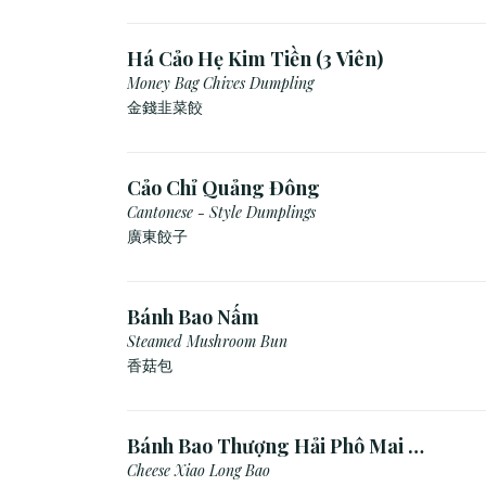
Há Cảo Hẹ Kim Tiền (3 Viên)
Money Bag Chives Dumpling
金錢韭菜餃
Cảo Chỉ Quảng Đông
Cantonese - Style Dumplings
廣東餃⼦
Bánh Bao Nấm
Steamed Mushroom Bun
香菇包
Bánh Bao Thượng Hải Phô Mai (3
Viên)
Cheese Xiao Long Bao