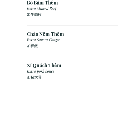
Bò Bằm Thêm
Extra Minced Beef
加牛肉碎
Cháo Nêm Thêm
Extra Savory Congee
加稀飯
Xí Quách Thêm
Extra pork bones
加豬大骨