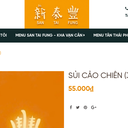
T
 TÔI
MENU SAN TAI FUNG - KHA VẠN CÂN
MENU TÂN THÁI PH
)
SỦI CẢO CHIÊN (3
55.000₫