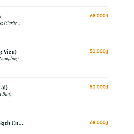
a
68.000₫
g (Garlic
3 Viên)
50.000₫
 Dumpling)
ái)
50.000₫
a Bun)
Gạch Cua
68.000₫