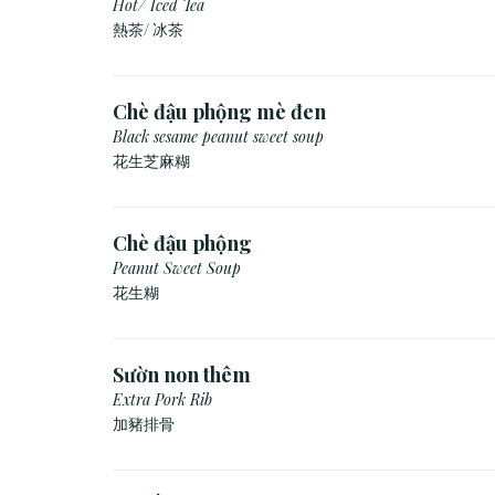
Hot/ Iced Tea
熱茶/ 冰茶
Chè đậu phộng mè đen
Black sesame peanut sweet soup
花生芝麻糊
Chè đậu phộng
Peanut Sweet Soup
花生糊
Sườn non thêm
Extra Pork Rib
加豬排骨