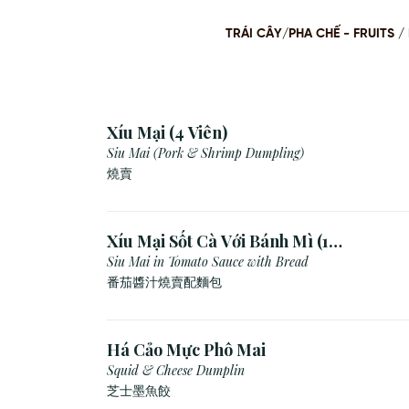
TRÁI CÂY/PHA CHẾ - FRUITS
Xíu Mại (4 Viên)
Siu Mai (Pork & Shrimp Dumpling)
燒賣
Xíu Mại Sốt Cà Với Bánh Mì (1
Viên)
Siu Mai in Tomato Sauce with Bread
番茄醬汁燒賣配麵包
Há Cảo Mực Phô Mai
Squid & Cheese Dumplin
芝⼠墨⿂餃