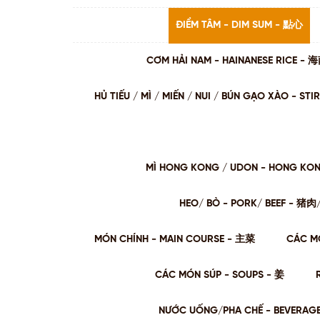
ĐIỂM TÂM - DIM SUM - 點心
CƠM HẢI NAM - HAINANESE RICE -
HỦ TIẾU / MÌ / MIẾN / NUI / BÚN GẠO XÀO - 
MÌ HONG KONG / UDON - HONG KO
HEO/ BÒ - PORK/ BEEF - 猪
MÓN CHÍNH - MAIN COURSE - 主菜
CÁC M
CÁC MÓN SÚP - SOUPS - 姜
NƯỚC UỐNG/PHA CHẾ - BEVERAG