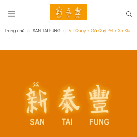
Trang chủ
SAN TAI FUNG
Vịt Quay + Gà Quý Phi + Xá Xíu