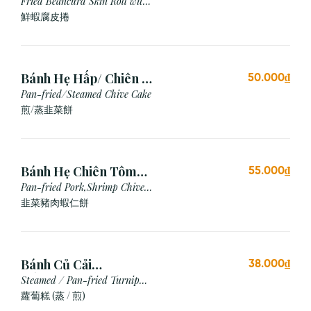
Chiên (3 cái)
Fried Beancurd Skin Roll with
Shrimp
鮮蝦腐皮捲
Bánh Hẹ Hấp/ Chiên (3
50.000₫
Cái)
Pan-fried/Steamed Chive Cake
煎/蒸韭菜餅
Bánh Hẹ Chiên Tôm
55.000₫
Thịt
Pan-fried Pork,Shrimp Chive
Cake
韭菜豬肉蝦仁餅
Bánh Củ Cải
38.000₫
Hấp/Chiên (3 viên)
Steamed / Pan-fried Turnip
Cake
蘿蔔糕 (蒸 / 煎)