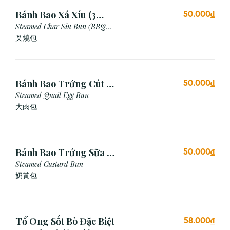
Bánh Bao Xá Xíu (3
50.000₫
Cái)
Steamed Char Siu Bun (BBQ
Pork Bun)
叉燒包
Bánh Bao Trứng Cút (3
50.000₫
Cái)
Steamed Quail Egg Bun
大肉包
Bánh Bao Trứng Sữa (3
50.000₫
Cái)
Steamed Custard Bun
奶黃包
Tổ Ong Sốt Bò Đặc Biệt
58.000₫