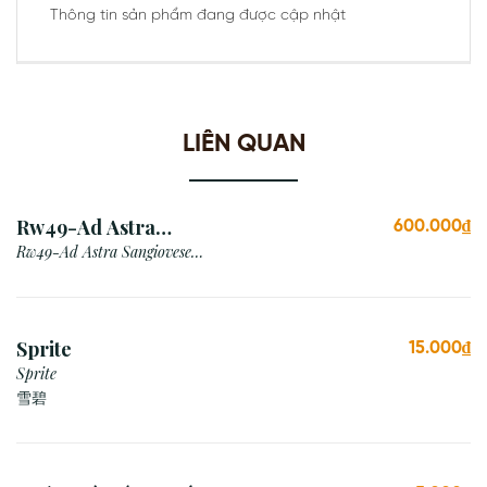
Thông tin sản phẩm đang được cập nhật
LIÊN QUAN
Rw49-Ad Astra
600.000₫
Sangiovese Rubicone Igt
Rw49-Ad Astra Sangiovese
Rubicone Igt /Italy
/Italy
Sprite
15.000₫
Sprite
雪碧