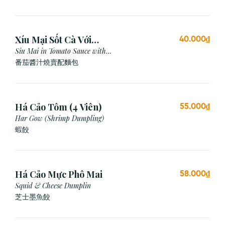
Xíu Mại Sốt Cà Với
40.000₫
Bánh Mì (1 Viên)
Siu Mai in Tomato Sauce with
Bread
番茄醬汁燒賣配麵包
Há Cảo Tôm (4 Viên)
55.000₫
Har Gow (Shrimp Dumpling)
蝦餃
Há Cảo Mực Phô Mai
58.000₫
Squid & Cheese Dumplin
芝⼠墨⿂餃