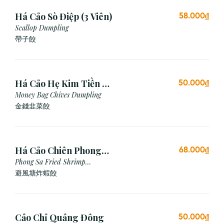
Há Cảo Sò Điệp (3 Viên)
58.000₫
Scallop Dumpling
帶子餃
Há Cảo Hẹ Kim Tiền (3
50.000₫
Viên)
Money Bag Chives Dumpling
金錢韭菜餃
Há Cảo Chiên Phong
68.000₫
Sa
Phong Sa Fried Shrimp
Dumpling (Garlic Breadcrumb)
避風塘炸蝦餃
Cảo Chỉ Quảng Đông
50.000₫