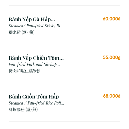
Bánh Nếp Gà Hấp
60.000₫
/Chiên (2 cái)
Steamed/ Pan-fried Sticky Rice
Chicken
糯米雞 (蒸/ 煎)
Bánh Nếp Chiên Tôm
55.000₫
Thịt (3 Cái)
Pan-fried Pork and Shrimp
Glutinous Rice Cake
豬肉和蝦仁糯米餅
Bánh Cuốn Tôm Hấp
68.000₫
Steamed / Pan-fried Rice Roll
with Shrimp
鮮蝦腸粉 (蒸/煎)