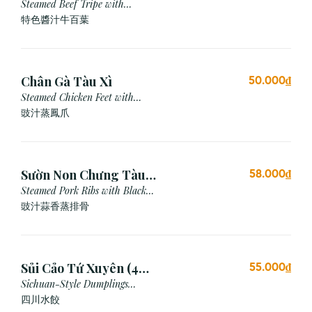
Steamed Beef Tripe with
Special Sauce
特色醬汁牛百葉
Chân Gà Tàu Xì
50.000₫
Steamed Chicken Feet with
Black Bean Sauce
豉汁蒸鳳爪
Sườn Non Chưng Tàu
58.000₫
Xì Tỏi
Steamed Pork Ribs with Black
Bean & Garlic Sauce
豉汁蒜香蒸排骨
Sủi Cảo Tứ Xuyên (4
55.000₫
viên)
Sichuan-Style Dumplings
(Spicy)
四川水餃