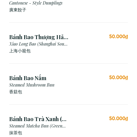
Cantonese - Style Dumplings
廣東餃⼦
Bánh Bao Thượng Hải
50.000₫
(3 Viên)
Xiao Long Bao (Shanghai Soup
Dumpling)
上海小籠包
Bánh Bao Nấm
50.000₫
Steamed Mushroom Bun
香菇包
Bánh Bao Trà Xanh (3
50.000₫
Cái)
Steamed Matcha Bun (Green
Tea Bun)
抹茶包