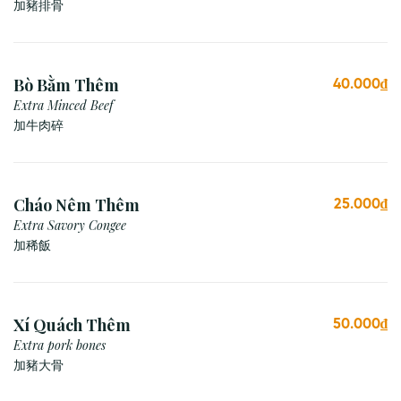
加豬排骨
Bò Bằm Thêm
40.000₫
Extra Minced Beef
加牛肉碎
Cháo Nêm Thêm
25.000₫
Extra Savory Congee
加稀飯
Xí Quách Thêm
50.000₫
Extra pork bones
加豬大骨