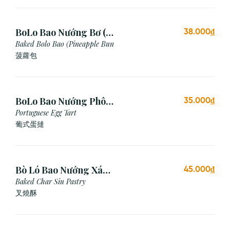
BoLo Bao Nướng Bơ (1
38.000₫
Cái)
Baked Bolo Bao (Pineapple Bun
菠蘿包
BoLo Bao Nướng Phô
35.000₫
Mai (1 Cái)
Portuguese Egg Tart
葡式蛋撻
Bò Ló Bao Nướng Xá
45.000₫
Xíu (1 Cái)
Baked Char Siu Pastry
叉燒酥