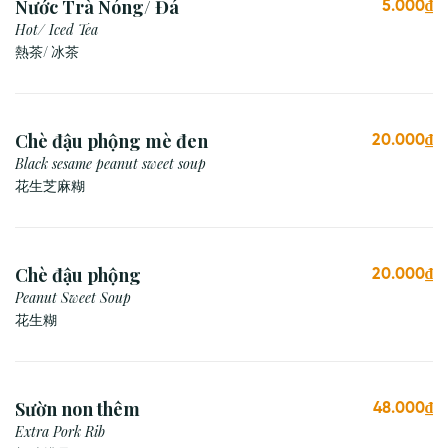
Nước Trà Nóng/ Đá
5.000₫
Hot/ Iced Tea
熱茶/ 冰茶
Chè đậu phộng mè đen
20.000₫
Black sesame peanut sweet soup
花生芝麻糊
Chè đậu phộng
20.000₫
Peanut Sweet Soup
花生糊
Sườn non thêm
48.000₫
Extra Pork Rib