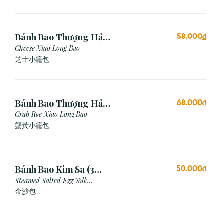
Bánh Bao Thượng Hải
58.000₫
Phô Mai (3 Viên)
Cheese Xiao Long Bao
芝士小籠包
Bánh Bao Thượng Hải
68.000₫
Gạch Cua (3 Viên)
Crab Roe Xiao Long Bao
蟹黃小籠包
Bánh Bao Kim Sa (3
50.000₫
Cái)
Steamed Salted Egg Yolk
Custard Bun
金沙包