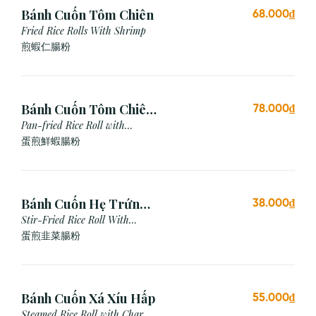
Bánh Cuốn Tôm Chiên
68.000₫
Fried Rice Rolls With Shrimp
煎蝦仁腸粉
Bánh Cuốn Tôm Chiên
78.000₫
Trứng
Pan-fried Rice Roll with
Shrimp & Egg
蛋煎鮮蝦腸粉
Bánh Cuốn Hẹ Trứng
38.000₫
Xào
Stir-Fried Rice Roll With
Chives & Egg
蛋煎⾲菜腸粉
Bánh Cuốn Xá Xíu Hấp
55.000₫
Steamed Rice Roll with Char