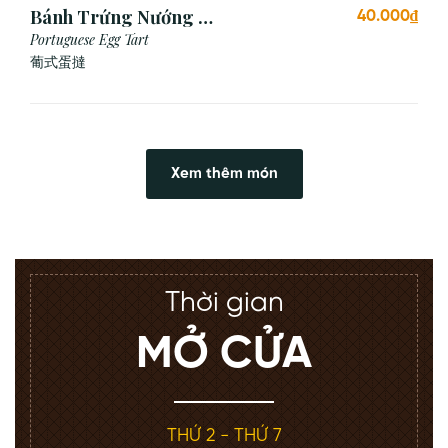
Bánh Trứng Nướng Bồ
40.000₫
Đào Nha (2 Cái)
Portuguese Egg Tart
葡式蛋撻
Xem thêm món
Thời gian
MỞ CỬA
THỨ 2 - THỨ 7