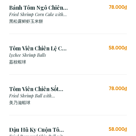
Bánh Tôm Ngô Chiên
78.000₫
Nấm Truffle (3 viên)
Fried Shrimp Corn Cake with
Truffle
黑松露鲜虾玉米餅
Tôm Viên Chiên Lệ Chi
58.000₫
(3 viên)
Lychee Shrimp Balls
荔枝蝦球
Tôm Viên Chiên Sốt
78.000₫
Mayonnaise (3 viên)
Fried Shrimp Ball with
Mayonnaise Sauce
美乃滋蝦球
Đậu Hũ Ky Cuộn Tôm
58.000₫