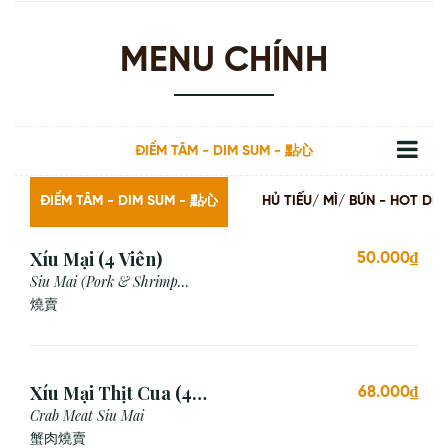
MENU CHÍNH
ĐIỂM TÂM - DIM SUM - 點心
ĐIỂM TÂM - DIM SUM - 點心
HỦ TIẾU/ MÌ/ BÚN - HOT
Xíu Mại (4 Viên)
50.000₫
Siu Mai (Pork & Shrimp
Dumpling)
燒賣
Xíu Mại Thịt Cua (4
68.000₫
Viên)
Crab Meat Siu Mai
蟹肉燒賣