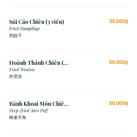
Sủi Cảo Chiên (3 viên)
55.000₫
Fried Dumplings
煎餃子
Hoành Thánh Chiên (3
50.000₫
viên)
Fried Wonton
炸雲吞
Bánh Khoai Môn Chiên
50.000₫
Xù (3 viên)
Deep-fried Taro Puff
蜂巢芋角