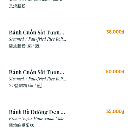
Siu
叉燒腸粉
Bánh Cuốn Sốt Tương
38.000₫
Xì Dầu (Hấp/Chiên)
Steamed / Pan-fried Rice Roll
with Soy Sauce
醬油腸粉 (蒸 / 煎)
Bánh Cuốn Sốt Tương
50.000₫
Xo (Hấp/Chiên)
Steamed / Pan-fried Rice Roll
with XO Sauce
XO醬腸粉 (蒸 / 煎)
Bánh Bò Đường Đen (1
35.000₫
Cái)
Brown Sugar Honeycomb Cake
黑糖蜂巢蛋糕