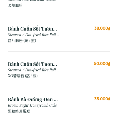
Siu
叉燒腸粉
Bánh Cuốn Sốt Tương
38.000₫
Xì Dầu (Hấp/Chiên)
Steamed / Pan-fried Rice Roll
with Soy Sauce
醬油腸粉 (蒸 / 煎)
Bánh Cuốn Sốt Tương
50.000₫
Xo (Hấp/Chiên)
Steamed / Pan-fried Rice Roll
with XO Sauce
XO醬腸粉 (蒸 / 煎)
Bánh Bò Đường Đen (1
35.000₫
Cái)
Brown Sugar Honeycomb Cake
黑糖蜂巢蛋糕