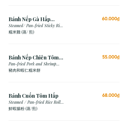
Bánh Nếp Gà Hấp
60.000₫
/Chiên (2 cái)
Steamed/ Pan-fried Sticky Rice
Chicken
糯米雞 (蒸/ 煎)
Bánh Nếp Chiên Tôm
55.000₫
Thịt (3 Cái)
Pan-fried Pork and Shrimp
Glutinous Rice Cake
豬肉和蝦仁糯米餅
Bánh Cuốn Tôm Hấp
68.000₫
Steamed / Pan-fried Rice Roll
with Shrimp
鮮蝦腸粉 (蒸/煎)