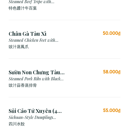
Steamed Beef Tripe with
Special Sauce
特色醬汁牛百葉
Chân Gà Tàu Xì
50.000₫
Steamed Chicken Feet with
Black Bean Sauce
豉汁蒸鳳爪
Sườn Non Chưng Tàu
58.000₫
Xì Tỏi
Steamed Pork Ribs with Black
Bean & Garlic Sauce
豉汁蒜香蒸排骨
Sủi Cảo Tứ Xuyên (4
55.000₫
viên)
Sichuan-Style Dumplings
(Spicy)
四川水餃