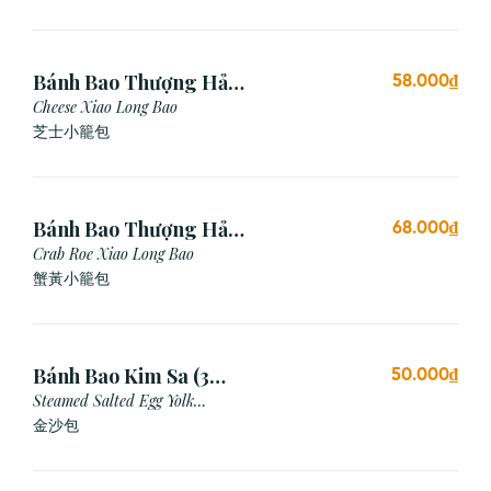
Bánh Bao Thượng Hải
58.000₫
Phô Mai (3 Viên)
Cheese Xiao Long Bao
芝士小籠包
Bánh Bao Thượng Hải
68.000₫
Gạch Cua (3 Viên)
Crab Roe Xiao Long Bao
蟹黃小籠包
Bánh Bao Kim Sa (3
50.000₫
Cái)
Steamed Salted Egg Yolk
Custard Bun
金沙包