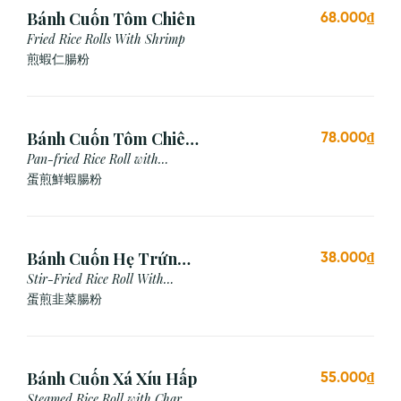
Bánh Cuốn Tôm Chiên
68.000₫
Fried Rice Rolls With Shrimp
煎蝦仁腸粉
Bánh Cuốn Tôm Chiên
78.000₫
Trứng
Pan-fried Rice Roll with
Shrimp & Egg
蛋煎鮮蝦腸粉
Bánh Cuốn Hẹ Trứng
38.000₫
Xào
Stir-Fried Rice Roll With
Chives & Egg
蛋煎⾲菜腸粉
Bánh Cuốn Xá Xíu Hấp
55.000₫
Steamed Rice Roll with Char