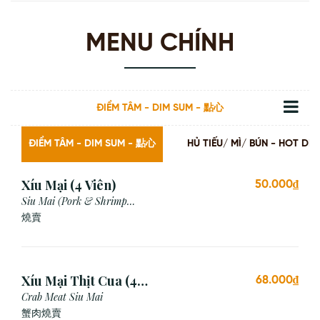
MENU CHÍNH
ĐIỂM TÂM - DIM SUM - 點心
ĐIỂM TÂM - DIM SUM - 點心
HỦ TIẾU/ MÌ/ BÚN - HOT
Xíu Mại (4 Viên)
50.000₫
Siu Mai (Pork & Shrimp
Dumpling)
燒賣
Xíu Mại Thịt Cua (4
68.000₫
Viên)
Crab Meat Siu Mai
蟹肉燒賣