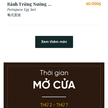
Bánh Trứng Nướng Bồ
40.000₫
Đào Nha (2 Cái)
Portuguese Egg Tart
葡式蛋撻
Xem thêm món
Thời gian
MỞ CỬA
THỨ 2 - THỨ 7