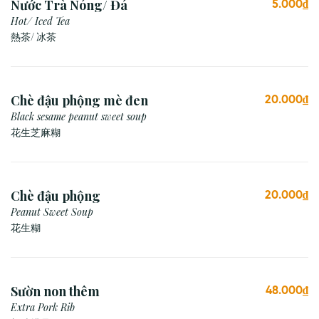
Nước Trà Nóng/ Đá
5.000₫
Hot/ Iced Tea
熱茶/ 冰茶
Chè đậu phộng mè đen
20.000₫
Black sesame peanut sweet soup
花生芝麻糊
Chè đậu phộng
20.000₫
Peanut Sweet Soup
花生糊
Sườn non thêm
48.000₫
Extra Pork Rib