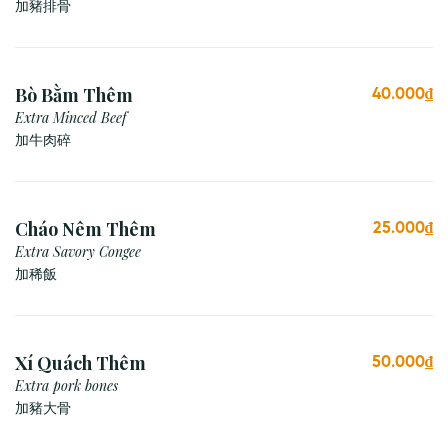
加豬排骨
Bò Bằm Thêm
40.000₫
Extra Minced Beef
加牛肉碎
Cháo Nêm Thêm
25.000₫
Extra Savory Congee
加稀飯
Xí Quách Thêm
50.000₫
Extra pork bones
加豬大骨