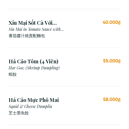
Xíu Mại Sốt Cà Với
40.000₫
Bánh Mì (1 Viên)
Siu Mai in Tomato Sauce with
Bread
番茄醬汁燒賣配麵包
Há Cảo Tôm (4 Viên)
55.000₫
Har Gow (Shrimp Dumpling)
蝦餃
Há Cảo Mực Phô Mai
58.000₫
Squid & Cheese Dumplin
芝⼠墨⿂餃