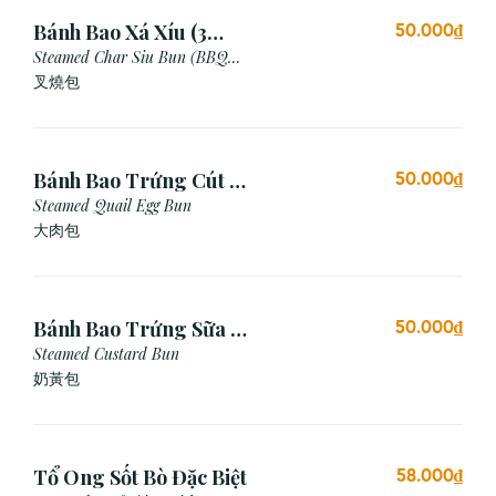
Bánh Bao Xá Xíu (3
50.000₫
Cái)
Steamed Char Siu Bun (BBQ
Pork Bun)
叉燒包
Bánh Bao Trứng Cút (3
50.000₫
Cái)
Steamed Quail Egg Bun
大肉包
Bánh Bao Trứng Sữa (3
50.000₫
Cái)
Steamed Custard Bun
奶黃包
Tổ Ong Sốt Bò Đặc Biệt
58.000₫