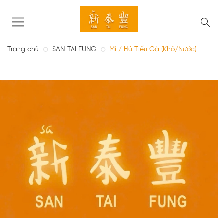
Trang chủ
SAN TAI FUNG
Mì / Hủ Tiếu Gà (Khô/Nước)