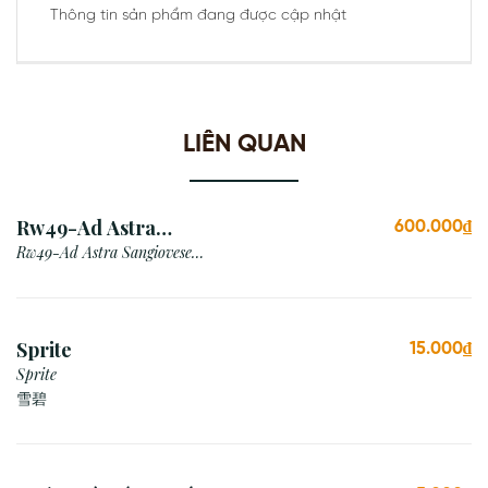
Thông tin sản phẩm đang được cập nhật
LIÊN QUAN
Rw49-Ad Astra
600.000₫
Sangiovese Rubicone Igt
Rw49-Ad Astra Sangiovese
Rubicone Igt /Italy
/Italy
Sprite
15.000₫
Sprite
雪碧