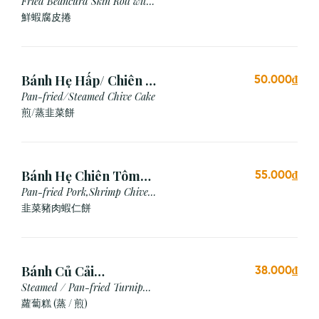
Chiên (3 cái)
Fried Beancurd Skin Roll with
Shrimp
鮮蝦腐皮捲
Bánh Hẹ Hấp/ Chiên (3
50.000₫
Cái)
Pan-fried/Steamed Chive Cake
煎/蒸韭菜餅
Bánh Hẹ Chiên Tôm
55.000₫
Thịt
Pan-fried Pork,Shrimp Chive
Cake
韭菜豬肉蝦仁餅
Bánh Củ Cải
38.000₫
Hấp/Chiên (3 viên)
Steamed / Pan-fried Turnip
Cake
蘿蔔糕 (蒸 / 煎)