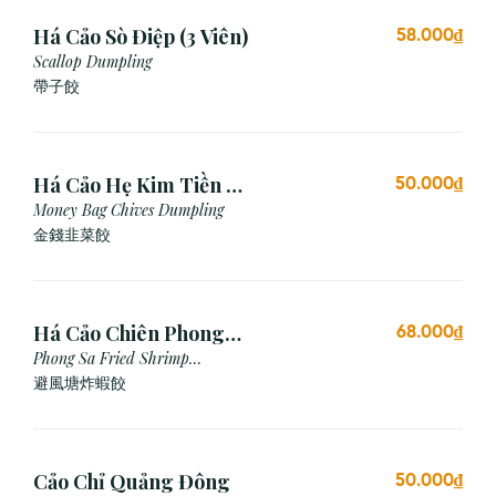
Há Cảo Sò Điệp (3 Viên)
58.000₫
Scallop Dumpling
帶子餃
Há Cảo Hẹ Kim Tiền (3
50.000₫
Viên)
Money Bag Chives Dumpling
金錢韭菜餃
Há Cảo Chiên Phong
68.000₫
Sa
Phong Sa Fried Shrimp
Dumpling (Garlic Breadcrumb)
避風塘炸蝦餃
Cảo Chỉ Quảng Đông
50.000₫