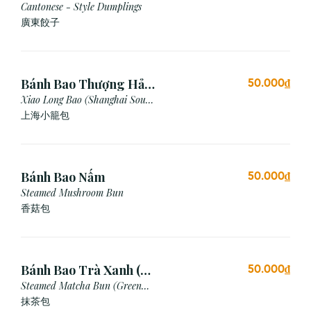
Cantonese - Style Dumplings
廣東餃⼦
Bánh Bao Thượng Hải
50.000₫
(3 Viên)
Xiao Long Bao (Shanghai Soup
Dumpling)
上海小籠包
Bánh Bao Nấm
50.000₫
Steamed Mushroom Bun
香菇包
Bánh Bao Trà Xanh (3
50.000₫
Cái)
Steamed Matcha Bun (Green
Tea Bun)
抹茶包