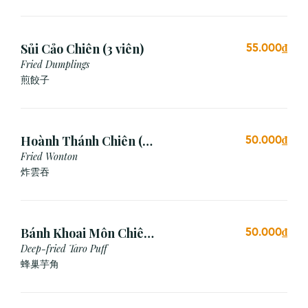
Sủi Cảo Chiên (3 viên)
55.000₫
Fried Dumplings
煎餃子
Hoành Thánh Chiên (3
50.000₫
viên)
Fried Wonton
炸雲吞
Bánh Khoai Môn Chiên
50.000₫
Xù (3 viên)
Deep-fried Taro Puff
蜂巢芋角