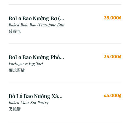
BoLo Bao Nướng Bơ (1
38.000₫
Cái)
Baked Bolo Bao (Pineapple Bun
菠蘿包
BoLo Bao Nướng Phô
35.000₫
Mai (1 Cái)
Portuguese Egg Tart
葡式蛋撻
Bò Ló Bao Nướng Xá
45.000₫
Xíu (1 Cái)
Baked Char Siu Pastry
叉燒酥