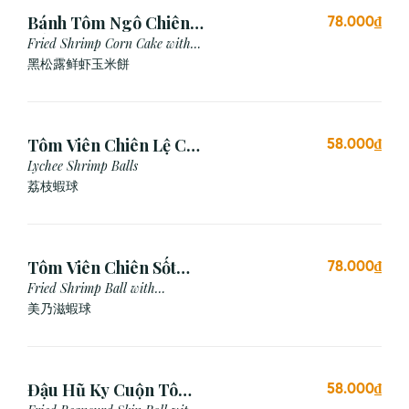
Bánh Tôm Ngô Chiên
78.000₫
Nấm Truffle (3 viên)
Fried Shrimp Corn Cake with
Truffle
黑松露鲜虾玉米餅
Tôm Viên Chiên Lệ Chi
58.000₫
(3 viên)
Lychee Shrimp Balls
荔枝蝦球
Tôm Viên Chiên Sốt
78.000₫
Mayonnaise (3 viên)
Fried Shrimp Ball with
Mayonnaise Sauce
美乃滋蝦球
Đậu Hũ Ky Cuộn Tôm
58.000₫