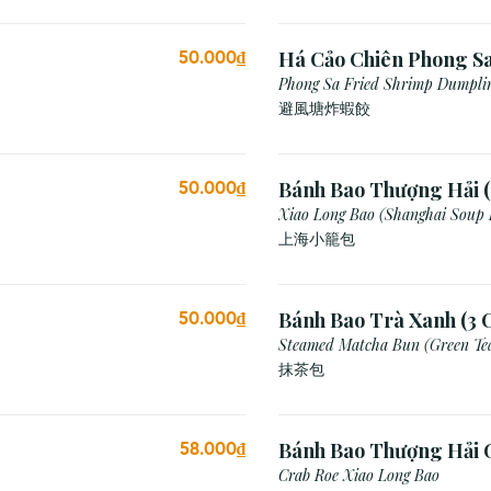
Há Cảo Chiên Phong S
50.000₫
Phong Sa Fried Shrimp Dumplin
Breadcrumb)
避風塘炸蝦餃
Bánh Bao Thượng Hải (
50.000₫
Xiao Long Bao (Shanghai Soup
上海小籠包
Bánh Bao Trà Xanh (3 C
50.000₫
Steamed Matcha Bun (Green Te
抹茶包
Bánh Bao Thượng Hải 
58.000₫
(3 Viên)
Crab Roe Xiao Long Bao