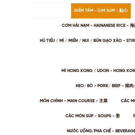
ĐIỂM TÂM - DIM SUM - 點心
CƠM HẢI NAM - HAINANESE RICE -
HỦ TIẾU / MÌ / MIẾN / NUI / BÚN GẠO XÀO - 
MÌ HONG KONG / UDON - HONG KO
HEO/ BÒ - PORK/ BEEF - 猪
MÓN CHÍNH - MAIN COURSE - 主菜
CÁC M
CÁC MÓN SÚP - SOUPS - 姜
NƯỚC UỐNG/PHA CHẾ - BEVERAG