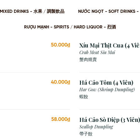
 / MIXED DRINKS - ⽔果 / 調製飲品
NƯỚC NGỌT - SOFT DRINKS 
RƯỢU MẠNH - SPIRITS / HARD LIQUOR - 烈酒
Xíu Mại Thịt Cua (4 Viê
50.000₫
Crab Meat Siu Mai
蟹肉燒賣
Há Cảo Tôm (4 Viên)
40.000₫
Har Gow (Shrimp Dumpling)
蝦餃
Há Cảo Sò Điệp (3 Viên)
58.000₫
Scallop Dumpling
帶子餃