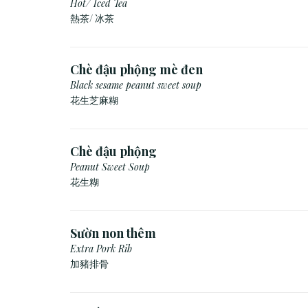
Hot/ Iced Tea
熱茶/ 冰茶
Chè đậu phộng mè đen
Black sesame peanut sweet soup
花生芝麻糊
Chè đậu phộng
Peanut Sweet Soup
花生糊
Sườn non thêm
Extra Pork Rib
加豬排骨