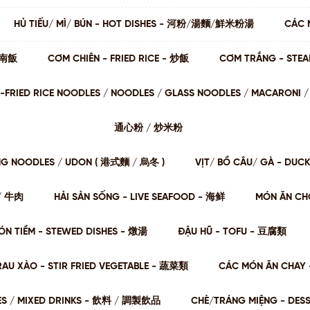
HỦ TIẾU/ MÌ/ BÚN - HOT DISHES - 河粉/湯麵/鮮米粉湯
CÁC 
 海南飯
CƠM CHIÊN - FRIED RICE - 炒飯
CƠM TRẮNG - STE
STIR-FRIED RICE NOODLES / NOODLES / GLASS NOODLES / MACARON
通⼼粉 / 炒⽶粉
NG NOODLES / UDON ( 港式麵 / 烏冬 )
VỊT/ BỒ CÂU/ GÀ - DUC
肉/ 牛肉
HẢI SẢN SỐNG - LIVE SEAFOOD - 海鲜
MÓN ĂN CHƠ
ÓN TIỀM - STEWED DISHES - 燉湯
ĐẬU HŨ - TOFU - 豆腐類
RAU XÀO - STIR FRIED VEGETABLE - 蔬菜類
CÁC MÓN ĂN CHAY 
ES / MIXED DRINKS - 飲料 / 調製飲品
CHÈ/TRÁNG MIỆNG - DES