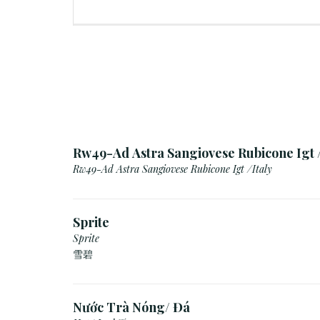
Rw49-Ad Astra Sangiovese Rubicone Igt /
Rw49-Ad Astra Sangiovese Rubicone Igt /Italy
Sprite
Sprite
雪碧
Nước Trà Nóng/ Đá