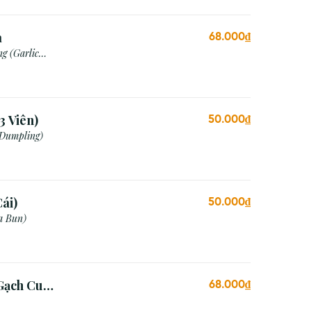
a
68.000₫
g (Garlic
3 Viên)
50.000₫
 Dumpling)
ái)
50.000₫
a Bun)
Gạch Cua
68.000₫