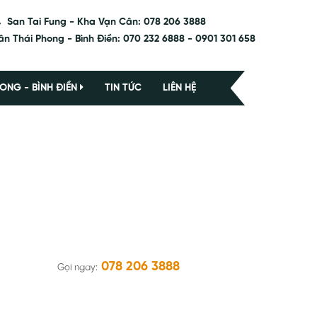
San Tai Fung - Kha Vạn Cân: 078 206 3888
ân Thái Phong - Bình Điền: 070 232 6888 - 0901 301 658
ONG - BÌNH ĐIỀN
TIN TỨC
LIÊN HỆ
078 206 3888
Gọi ngay: