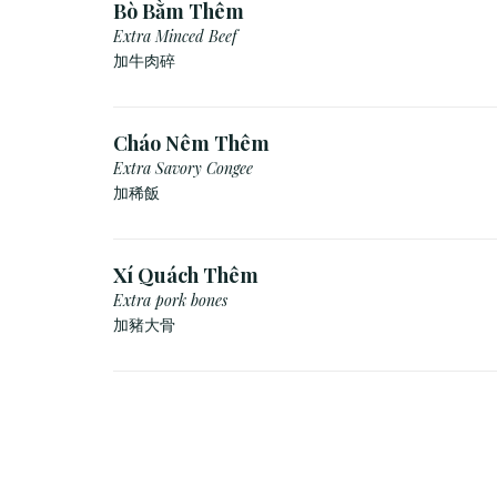
Bò Bằm Thêm
Extra Minced Beef
加牛肉碎
Cháo Nêm Thêm
Extra Savory Congee
加稀飯
Xí Quách Thêm
Extra pork bones
加豬大骨