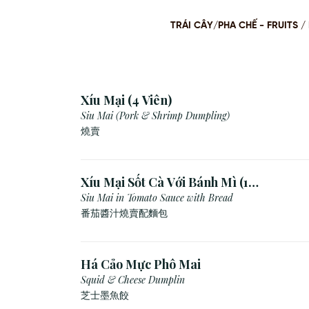
TRÁI CÂY/PHA CHẾ - FRUITS
Xíu Mại (4 Viên)
Siu Mai (Pork & Shrimp Dumpling)
燒賣
Xíu Mại Sốt Cà Với Bánh Mì (1
Viên)
Siu Mai in Tomato Sauce with Bread
番茄醬汁燒賣配麵包
Há Cảo Mực Phô Mai
Squid & Cheese Dumplin
芝⼠墨⿂餃