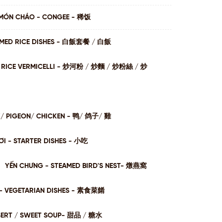
MÓN CHÁO - CONGEE - 稀饭
AMED RICE DISHES - ⽩飯套餐 / ⽩飯
I / RICE VERMICELLI - 炒河粉 / 炒麵 / 炒粉絲 / 炒
K/ PIGEON/ CHICKEN - 鸭/ 鸽子/ 雞
I - STARTER DISHES - 小吃
YẾN CHƯNG - STEAMED BIRD'S NEST- 燉燕窩
- VEGETARIAN DISHES - 素⻝菜餚
SERT / SWEET SOUP- 甜品 / 糖⽔