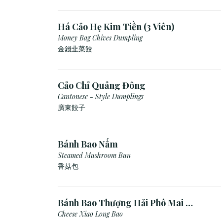
Há Cảo Hẹ Kim Tiền (3 Viên)
Money Bag Chives Dumpling
金錢韭菜餃
Cảo Chỉ Quảng Đông
Cantonese - Style Dumplings
廣東餃⼦
Bánh Bao Nấm
Steamed Mushroom Bun
香菇包
Bánh Bao Thượng Hải Phô Mai (3
Viên)
Cheese Xiao Long Bao