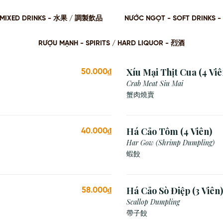
 / MIXED DRINKS - ⽔果 / 調製飲品
NƯỚC NGỌT - SOFT DRINKS 
RƯỢU MẠNH - SPIRITS / HARD LIQUOR - 烈酒
Xíu Mại Thịt Cua (4 Viê
50.000₫
Crab Meat Siu Mai
蟹肉燒賣
Há Cảo Tôm (4 Viên)
40.000₫
Har Gow (Shrimp Dumpling)
蝦餃
Há Cảo Sò Điệp (3 Viên)
58.000₫
Scallop Dumpling
帶子餃