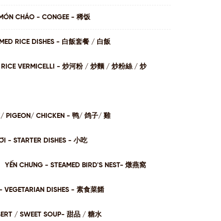
MÓN CHÁO - CONGEE - 稀饭
AMED RICE DISHES - ⽩飯套餐 / ⽩飯
I / RICE VERMICELLI - 炒河粉 / 炒麵 / 炒粉絲 / 炒
K/ PIGEON/ CHICKEN - 鸭/ 鸽子/ 雞
I - STARTER DISHES - 小吃
YẾN CHƯNG - STEAMED BIRD'S NEST- 燉燕窩
- VEGETARIAN DISHES - 素⻝菜餚
SERT / SWEET SOUP- 甜品 / 糖⽔