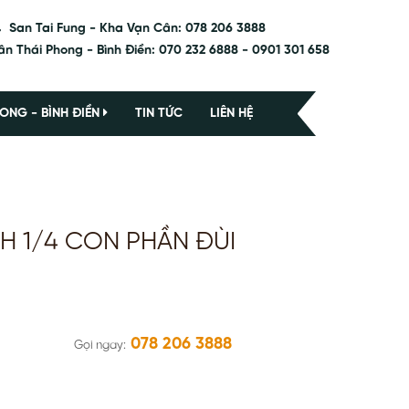
San Tai Fung - Kha Vạn Cân: 078 206 3888
ân Thái Phong - Bình Điền: 070 232 6888 - 0901 301 658
ONG - BÌNH ĐIỀN
TIN TỨC
LIÊN HỆ
NH 1/4 CON PHẦN ĐÙI
078 206 3888
Gọi ngay: