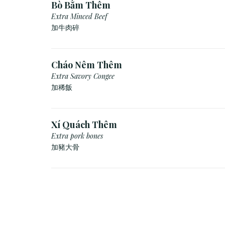
Bò Bằm Thêm
Extra Minced Beef
加牛肉碎
Cháo Nêm Thêm
Extra Savory Congee
加稀飯
Xí Quách Thêm
Extra pork bones
加豬大骨