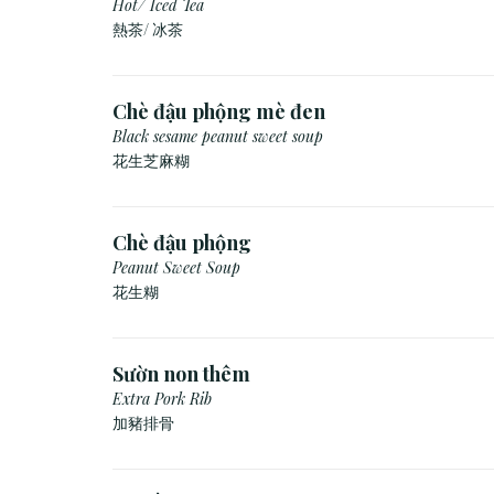
Hot/ Iced Tea
熱茶/ 冰茶
Chè đậu phộng mè đen
Black sesame peanut sweet soup
花生芝麻糊
Chè đậu phộng
Peanut Sweet Soup
花生糊
Sườn non thêm
Extra Pork Rib
加豬排骨