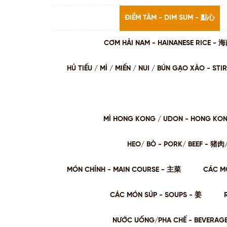
ĐIỂM TÂM - DIM SUM - 點心
CƠM HẢI NAM - HAINANESE RICE -
HỦ TIẾU / MÌ / MIẾN / NUI / BÚN GẠO XÀO - 
MÌ HONG KONG / UDON - HONG KO
HEO/ BÒ - PORK/ BEEF - 猪
MÓN CHÍNH - MAIN COURSE - 主菜
CÁC M
CÁC MÓN SÚP - SOUPS - 姜
NƯỚC UỐNG/PHA CHẾ - BEVERAG