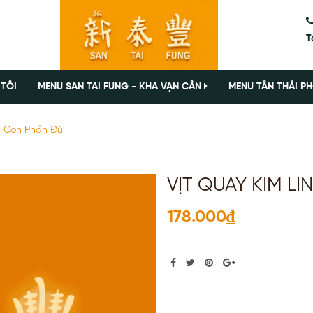
T
 TÔI
MENU SAN TAI FUNG - KHA VẠN CÂN
MENU TÂN THÁI PH
4 Con Phần Đùi
VỊT QUAY KIM LI
178.000₫