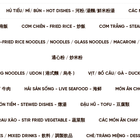
HỦ TIẾU/ MÌ/ BÚN - HOT DISHES - 河粉/湯麵/鮮米粉湯
CÁC 
 海南飯
CƠM CHIÊN - FRIED RICE - 炒飯
CƠM TRẮNG - STE
STIR-FRIED RICE NOODLES / NOODLES / GLASS NOODLES / MACARON
通⼼粉 / 炒⽶粉
NG NOODLES / UDON ( 港式麵 / 烏冬 )
VỊT/ BỒ CÂU/ GÀ - DUC
肉/ 牛肉
HẢI SẢN SỐNG - LIVE SEAFOOD - 海鲜
MÓN ĂN CHƠ
ÓN TIỀM - STEWED DISHES - 燉湯
ĐẬU HŨ - TOFU - 豆腐類
RAU XÀO - STIR FRIED VEGETABLE - 蔬菜類
CÁC MÓN ĂN CHAY 
ES / MIXED DRINKS - 飲料 / 調製飲品
CHÈ/TRÁNG MIỆNG - DES