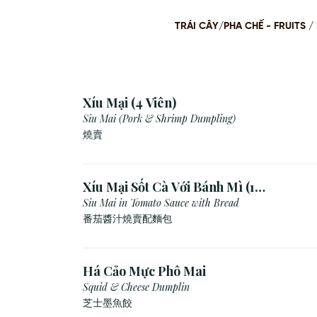
TRÁI CÂY/PHA CHẾ - FRUITS
Xíu Mại (4 Viên)
Siu Mai (Pork & Shrimp Dumpling)
燒賣
Xíu Mại Sốt Cà Với Bánh Mì (1
Viên)
Siu Mai in Tomato Sauce with Bread
番茄醬汁燒賣配麵包
Há Cảo Mực Phô Mai
Squid & Cheese Dumplin
芝⼠墨⿂餃