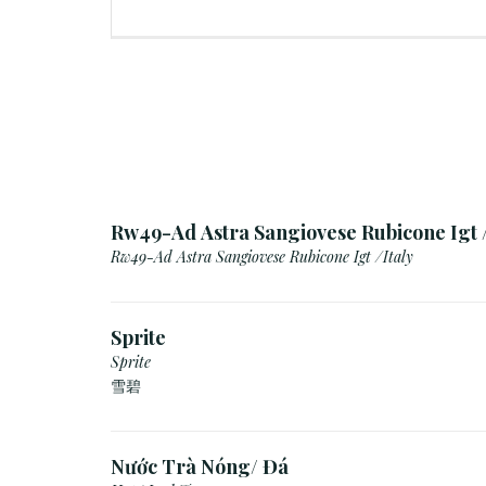
Rw49-Ad Astra Sangiovese Rubicone Igt /
Rw49-Ad Astra Sangiovese Rubicone Igt /Italy
Sprite
Sprite
雪碧
Nước Trà Nóng/ Đá