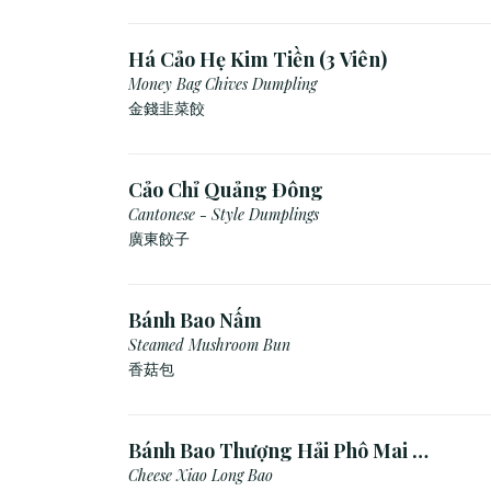
Há Cảo Hẹ Kim Tiền (3 Viên)
Money Bag Chives Dumpling
金錢韭菜餃
Cảo Chỉ Quảng Đông
Cantonese - Style Dumplings
廣東餃⼦
Bánh Bao Nấm
Steamed Mushroom Bun
香菇包
Bánh Bao Thượng Hải Phô Mai (3
Viên)
Cheese Xiao Long Bao