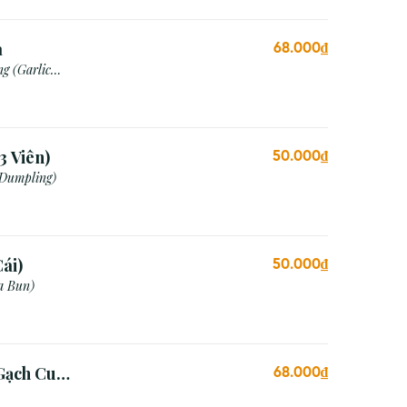
a
68.000₫
g (Garlic
3 Viên)
50.000₫
 Dumpling)
ái)
50.000₫
a Bun)
Gạch Cua
68.000₫