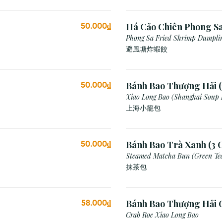
Há Cảo Chiên Phong S
50.000₫
Phong Sa Fried Shrimp Dumplin
Breadcrumb)
避風塘炸蝦餃
Bánh Bao Thượng Hải (
50.000₫
Xiao Long Bao (Shanghai Soup
上海小籠包
Bánh Bao Trà Xanh (3 C
50.000₫
Steamed Matcha Bun (Green Te
抹茶包
Bánh Bao Thượng Hải 
58.000₫
(3 Viên)
Crab Roe Xiao Long Bao