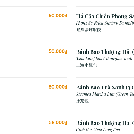
Há Cảo Chiên Phong S
50.000₫
Phong Sa Fried Shrimp Dumplin
Breadcrumb)
避風塘炸蝦餃
Bánh Bao Thượng Hải (
50.000₫
Xiao Long Bao (Shanghai Soup
上海小籠包
Bánh Bao Trà Xanh (3 C
50.000₫
Steamed Matcha Bun (Green Te
抹茶包
Bánh Bao Thượng Hải 
58.000₫
(3 Viên)
Crab Roe Xiao Long Bao