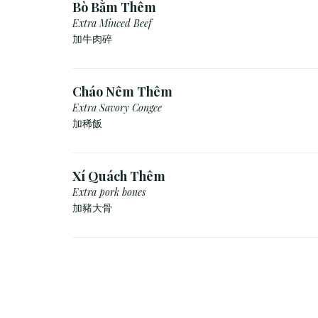
Bò Bằm Thêm
Extra Minced Beef
加牛肉碎
Cháo Nêm Thêm
Extra Savory Congee
加稀飯
Xí Quách Thêm
Extra pork bones
加豬大骨