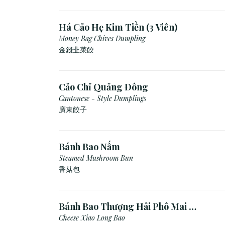
Há Cảo Hẹ Kim Tiền (3 Viên)
Money Bag Chives Dumpling
金錢韭菜餃
Cảo Chỉ Quảng Đông
Cantonese - Style Dumplings
廣東餃⼦
Bánh Bao Nấm
Steamed Mushroom Bun
香菇包
Bánh Bao Thượng Hải Phô Mai (3
Viên)
Cheese Xiao Long Bao