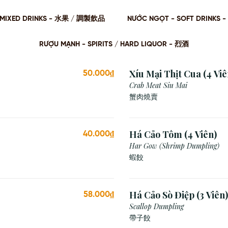
 / MIXED DRINKS - ⽔果 / 調製飲品
NƯỚC NGỌT - SOFT DRINKS 
RƯỢU MẠNH - SPIRITS / HARD LIQUOR - 烈酒
Xíu Mại Thịt Cua (4 Viê
50.000₫
Crab Meat Siu Mai
蟹肉燒賣
Há Cảo Tôm (4 Viên)
40.000₫
Har Gow (Shrimp Dumpling)
蝦餃
Há Cảo Sò Điệp (3 Viên)
58.000₫
Scallop Dumpling
帶子餃