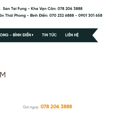
San Tai Fung - Kha Vạn Cân: 078 206 3888
ân Thái Phong - Bình Điền: 070 232 6888 - 0901 301 658
ONG - BÌNH ĐIỀN
TIN TỨC
LIÊN HỆ
ÔM
078 206 3888
Gọi ngay: