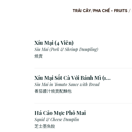
TRÁI CÂY/PHA CHẾ - FRUITS
Xíu Mại (4 Viên)
Siu Mai (Pork & Shrimp Dumpling)
燒賣
Xíu Mại Sốt Cà Với Bánh Mì (1
Viên)
Siu Mai in Tomato Sauce with Bread
番茄醬汁燒賣配麵包
Há Cảo Mực Phô Mai
Squid & Cheese Dumplin
芝⼠墨⿂餃