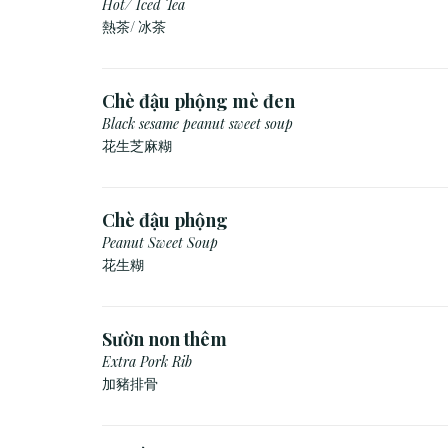
Hot/ Iced Tea
熱茶/ 冰茶
Chè đậu phộng mè đen
Black sesame peanut sweet soup
花生芝麻糊
Chè đậu phộng
Peanut Sweet Soup
花生糊
Sườn non thêm
Extra Pork Rib
加豬排骨