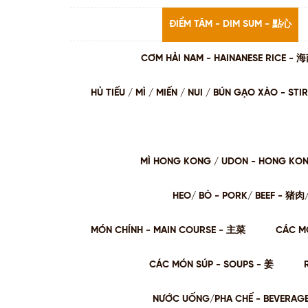
ĐIỂM TÂM - DIM SUM - 點心
CƠM HẢI NAM - HAINANESE RICE -
HỦ TIẾU / MÌ / MIẾN / NUI / BÚN GẠO XÀO - 
MÌ HONG KONG / UDON - HONG KO
HEO/ BÒ - PORK/ BEEF - 猪
MÓN CHÍNH - MAIN COURSE - 主菜
CÁC M
CÁC MÓN SÚP - SOUPS - 姜
NƯỚC UỐNG/PHA CHẾ - BEVERAG