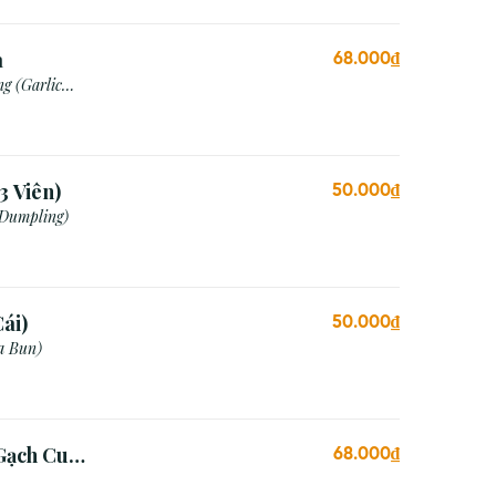
a
68.000₫
g (Garlic
3 Viên)
50.000₫
 Dumpling)
ái)
50.000₫
a Bun)
Gạch Cua
68.000₫