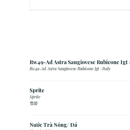
Rw49-Ad Astra Sangiovese Rubicone Igt /
Rw49-Ad Astra Sangiovese Rubicone Igt /Italy
Sprite
Sprite
雪碧
Nước Trà Nóng/ Đá