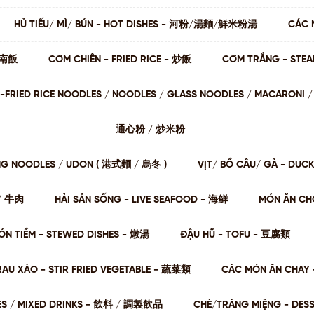
HỦ TIẾU/ MÌ/ BÚN - HOT DISHES - 河粉/湯麵/鮮米粉湯
CÁC 
 海南飯
CƠM CHIÊN - FRIED RICE - 炒飯
CƠM TRẮNG - STE
STIR-FRIED RICE NOODLES / NOODLES / GLASS NOODLES / MACARON
通⼼粉 / 炒⽶粉
NG NOODLES / UDON ( 港式麵 / 烏冬 )
VỊT/ BỒ CÂU/ GÀ - DUC
肉/ 牛肉
HẢI SẢN SỐNG - LIVE SEAFOOD - 海鲜
MÓN ĂN CHƠ
ÓN TIỀM - STEWED DISHES - 燉湯
ĐẬU HŨ - TOFU - 豆腐類
RAU XÀO - STIR FRIED VEGETABLE - 蔬菜類
CÁC MÓN ĂN CHAY 
ES / MIXED DRINKS - 飲料 / 調製飲品
CHÈ/TRÁNG MIỆNG - DES