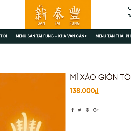
T
 TÔI
MENU SAN TAI FUNG - KHA VẠN CÂN
MENU TÂN THÁI PH
MÌ XÀO GIÒN T
138.000₫