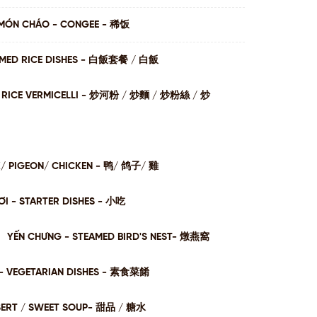
MÓN CHÁO - CONGEE - 稀饭
AMED RICE DISHES - ⽩飯套餐 / ⽩飯
I / RICE VERMICELLI - 炒河粉 / 炒麵 / 炒粉絲 / 炒
K/ PIGEON/ CHICKEN - 鸭/ 鸽子/ 雞
I - STARTER DISHES - 小吃
YẾN CHƯNG - STEAMED BIRD'S NEST- 燉燕窩
- VEGETARIAN DISHES - 素⻝菜餚
SERT / SWEET SOUP- 甜品 / 糖⽔