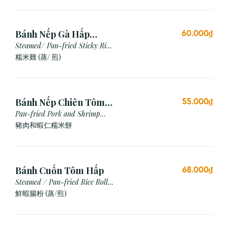
Bánh Nếp Gà Hấp
60.000₫
/Chiên (2 cái)
Steamed/ Pan-fried Sticky Rice
Chicken
糯米雞 (蒸/ 煎)
Bánh Nếp Chiên Tôm
55.000₫
Thịt (3 Cái)
Pan-fried Pork and Shrimp
Glutinous Rice Cake
豬肉和蝦仁糯米餅
Bánh Cuốn Tôm Hấp
68.000₫
Steamed / Pan-fried Rice Roll
with Shrimp
鮮蝦腸粉 (蒸/煎)