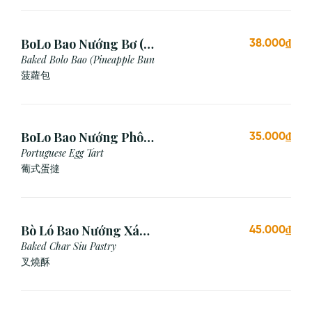
BoLo Bao Nướng Bơ (1
38.000₫
Cái)
Baked Bolo Bao (Pineapple Bun
菠蘿包
BoLo Bao Nướng Phô
35.000₫
Mai (1 Cái)
Portuguese Egg Tart
葡式蛋撻
Bò Ló Bao Nướng Xá
45.000₫
Xíu (1 Cái)
Baked Char Siu Pastry
叉燒酥