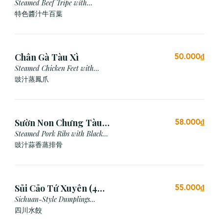
Steamed Beef Tripe with
Special Sauce
特色醬汁牛百葉
Chân Gà Tàu Xì
50.000₫
Steamed Chicken Feet with
Black Bean Sauce
豉汁蒸鳳爪
Sườn Non Chưng Tàu
58.000₫
Xì Tỏi
Steamed Pork Ribs with Black
Bean & Garlic Sauce
豉汁蒜香蒸排骨
Sủi Cảo Tứ Xuyên (4
55.000₫
viên)
Sichuan-Style Dumplings
(Spicy)
四川水餃