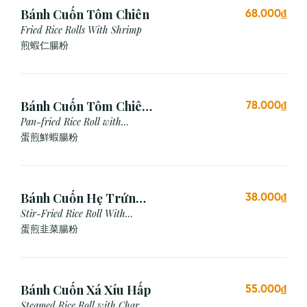
Bánh Cuốn Tôm Chiên
68.000₫
Fried Rice Rolls With Shrimp
煎蝦仁腸粉
Bánh Cuốn Tôm Chiên
78.000₫
Trứng
Pan-fried Rice Roll with
Shrimp & Egg
蛋煎鮮蝦腸粉
Bánh Cuốn Hẹ Trứng
38.000₫
Xào
Stir-Fried Rice Roll With
Chives & Egg
蛋煎⾲菜腸粉
Bánh Cuốn Xá Xíu Hấp
55.000₫
Steamed Rice Roll with Char