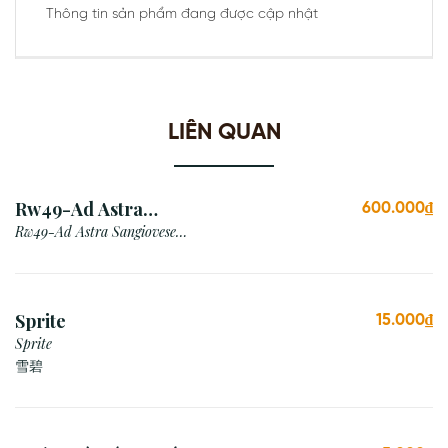
Thông tin sản phẩm đang được cập nhật
LIÊN QUAN
Rw49-Ad Astra
600.000₫
Sangiovese Rubicone Igt
Rw49-Ad Astra Sangiovese
Rubicone Igt /Italy
/Italy
Sprite
15.000₫
Sprite
雪碧