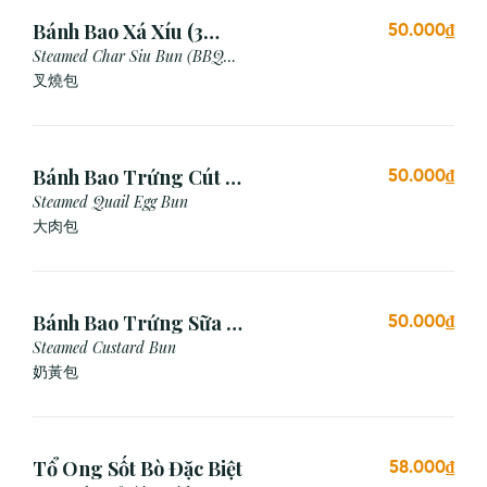
Bánh Bao Xá Xíu (3
50.000₫
Cái)
Steamed Char Siu Bun (BBQ
Pork Bun)
叉燒包
Bánh Bao Trứng Cút (3
50.000₫
Cái)
Steamed Quail Egg Bun
大肉包
Bánh Bao Trứng Sữa (3
50.000₫
Cái)
Steamed Custard Bun
奶黃包
Tổ Ong Sốt Bò Đặc Biệt
58.000₫