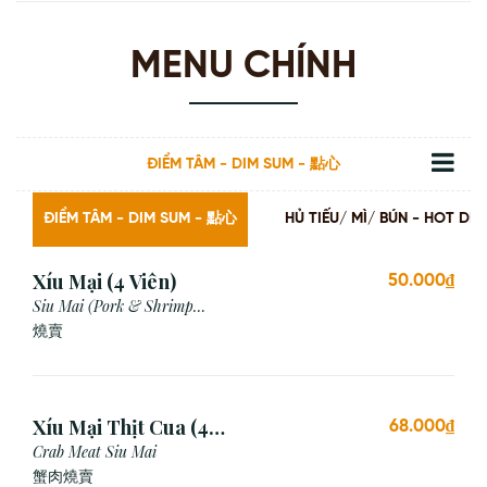
MENU CHÍNH
ĐIỂM TÂM - DIM SUM - 點心
ĐIỂM TÂM - DIM SUM - 點心
HỦ TIẾU/ MÌ/ BÚN - HOT
Xíu Mại (4 Viên)
50.000₫
Siu Mai (Pork & Shrimp
Dumpling)
燒賣
Xíu Mại Thịt Cua (4
68.000₫
Viên)
Crab Meat Siu Mai
蟹肉燒賣