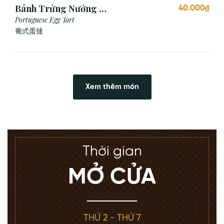
Bánh Trứng Nướng Bồ
40.000₫
Đào Nha (2 Cái)
Portuguese Egg Tart
葡式蛋撻
Xem thêm món
Thời gian
MỞ CỬA
THỨ 2 - THỨ 7