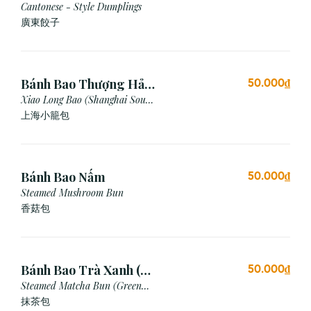
Cantonese - Style Dumplings
廣東餃⼦
Bánh Bao Thượng Hải
50.000₫
(3 Viên)
Xiao Long Bao (Shanghai Soup
Dumpling)
上海小籠包
Bánh Bao Nấm
50.000₫
Steamed Mushroom Bun
香菇包
Bánh Bao Trà Xanh (3
50.000₫
Cái)
Steamed Matcha Bun (Green
Tea Bun)
抹茶包