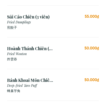
Sủi Cảo Chiên (3 viên)
55.000₫
Fried Dumplings
煎餃子
Hoành Thánh Chiên (3
50.000₫
viên)
Fried Wonton
炸雲吞
Bánh Khoai Môn Chiên
50.000₫
Xù (3 viên)
Deep-fried Taro Puff
蜂巢芋角