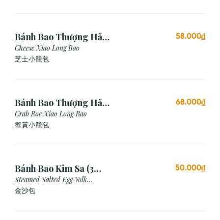
Bánh Bao Thượng Hải
58.000₫
Phô Mai (3 Viên)
Cheese Xiao Long Bao
芝士小籠包
Bánh Bao Thượng Hải
68.000₫
Gạch Cua (3 Viên)
Crab Roe Xiao Long Bao
蟹黃小籠包
Bánh Bao Kim Sa (3
50.000₫
Cái)
Steamed Salted Egg Yolk
Custard Bun
金沙包