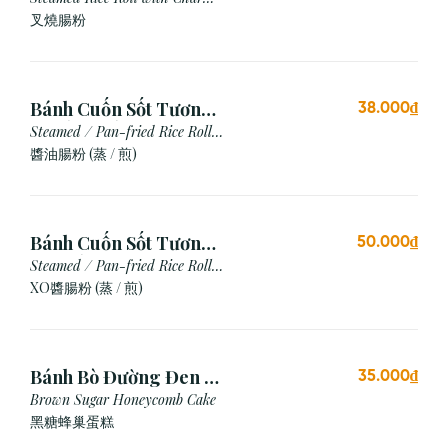
Siu
叉燒腸粉
Bánh Cuốn Sốt Tương
38.000₫
Xì Dầu (Hấp/Chiên)
Steamed / Pan-fried Rice Roll
with Soy Sauce
醬油腸粉 (蒸 / 煎)
Bánh Cuốn Sốt Tương
50.000₫
Xo (Hấp/Chiên)
Steamed / Pan-fried Rice Roll
with XO Sauce
XO醬腸粉 (蒸 / 煎)
Bánh Bò Đường Đen (1
35.000₫
Cái)
Brown Sugar Honeycomb Cake
黑糖蜂巢蛋糕