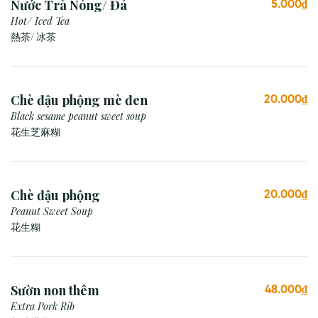
Nước Trà Nóng/ Đá
5.000₫
Hot/ Iced Tea
熱茶/ 冰茶
Chè đậu phộng mè đen
20.000₫
Black sesame peanut sweet soup
花生芝麻糊
Chè đậu phộng
20.000₫
Peanut Sweet Soup
花生糊
Sườn non thêm
48.000₫
Extra Pork Rib