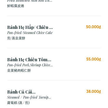
Chiên (3 cái)
Fried Beancurd Skin Roll with
Shrimp
鮮蝦腐皮捲
Bánh Hẹ Hấp/ Chiên (3
50.000₫
Cái)
Pan-fried/Steamed Chive Cake
煎/蒸韭菜餅
Bánh Hẹ Chiên Tôm
55.000₫
Thịt
Pan-fried Pork,Shrimp Chive
Cake
韭菜豬肉蝦仁餅
Bánh Củ Cải
38.000₫
Hấp/Chiên (3 viên)
Steamed / Pan-fried Turnip
Cake
蘿蔔糕 (蒸 / 煎)