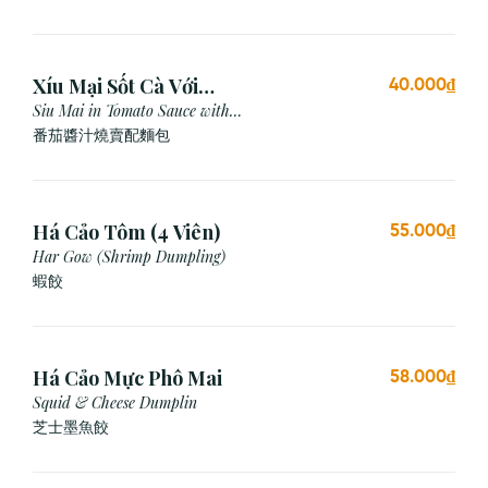
Xíu Mại Sốt Cà Với
40.000₫
Bánh Mì (1 Viên)
Siu Mai in Tomato Sauce with
Bread
番茄醬汁燒賣配麵包
Há Cảo Tôm (4 Viên)
55.000₫
Har Gow (Shrimp Dumpling)
蝦餃
Há Cảo Mực Phô Mai
58.000₫
Squid & Cheese Dumplin
芝⼠墨⿂餃