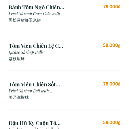
Bánh Tôm Ngô Chiên
78.000₫
Nấm Truffle (3 viên)
Fried Shrimp Corn Cake with
Truffle
黑松露鲜虾玉米餅
Tôm Viên Chiên Lệ Chi
58.000₫
(3 viên)
Lychee Shrimp Balls
荔枝蝦球
Tôm Viên Chiên Sốt
78.000₫
Mayonnaise (3 viên)
Fried Shrimp Ball with
Mayonnaise Sauce
美乃滋蝦球
Đậu Hũ Ky Cuộn Tôm
58.000₫