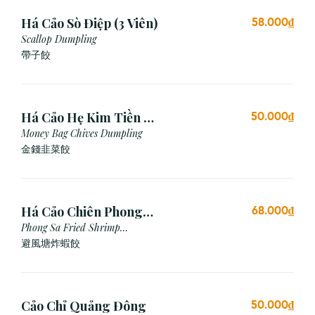
Há Cảo Sò Điệp (3 Viên)
58.000₫
Scallop Dumpling
帶子餃
Há Cảo Hẹ Kim Tiền (3
50.000₫
Viên)
Money Bag Chives Dumpling
金錢韭菜餃
Há Cảo Chiên Phong
68.000₫
Sa
Phong Sa Fried Shrimp
Dumpling (Garlic Breadcrumb)
避風塘炸蝦餃
Cảo Chỉ Quảng Đông
50.000₫