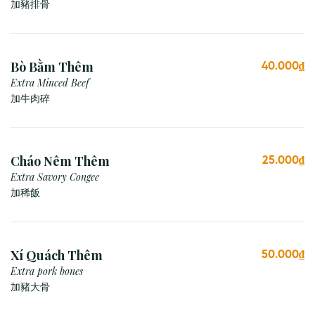
加豬排骨
Bò Bằm Thêm
40.000₫
Extra Minced Beef
加牛肉碎
Cháo Nêm Thêm
25.000₫
Extra Savory Congee
加稀飯
Xí Quách Thêm
50.000₫
Extra pork bones
加豬大骨