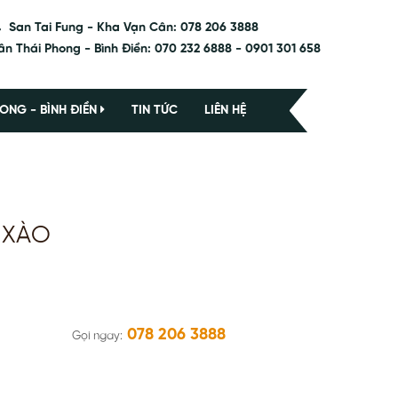
San Tai Fung - Kha Vạn Cân: 078 206 3888
ân Thái Phong - Bình Điền: 070 232 6888 - 0901 301 658
ONG - BÌNH ĐIỀN
TIN TỨC
LIÊN HỆ
 XÀO
078 206 3888
Gọi ngay: