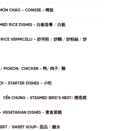
MÓN CHÁO - CONGEE - 稀饭
AMED RICE DISHES - ⽩飯套餐 / ⽩飯
I / RICE VERMICELLI - 炒河粉 / 炒麵 / 炒粉絲 / 炒
K/ PIGEON/ CHICKEN - 鸭/ 鸽子/ 雞
I - STARTER DISHES - 小吃
YẾN CHƯNG - STEAMED BIRD'S NEST- 燉燕窩
- VEGETARIAN DISHES - 素⻝菜餚
SERT / SWEET SOUP- 甜品 / 糖⽔