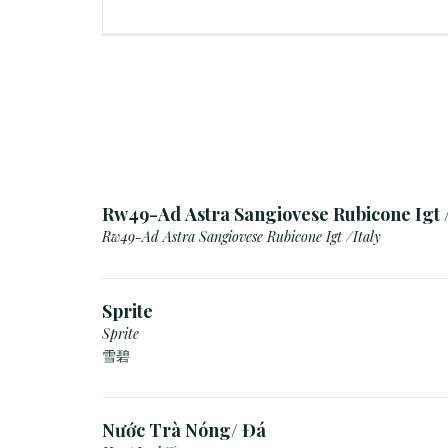
Rw49-Ad Astra Sangiovese Rubicone Igt /
Rw49-Ad Astra Sangiovese Rubicone Igt /Italy
Sprite
Sprite
雪碧
Nước Trà Nóng/ Đá