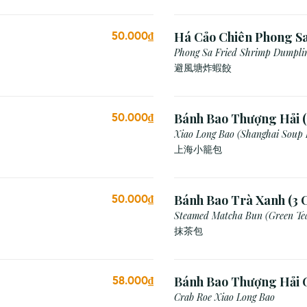
Há Cảo Chiên Phong S
50.000₫
Phong Sa Fried Shrimp Dumplin
Breadcrumb)
避風塘炸蝦餃
Bánh Bao Thượng Hải (
50.000₫
Xiao Long Bao (Shanghai Soup
上海小籠包
Bánh Bao Trà Xanh (3 C
50.000₫
Steamed Matcha Bun (Green Te
抹茶包
Bánh Bao Thượng Hải 
58.000₫
(3 Viên)
Crab Roe Xiao Long Bao