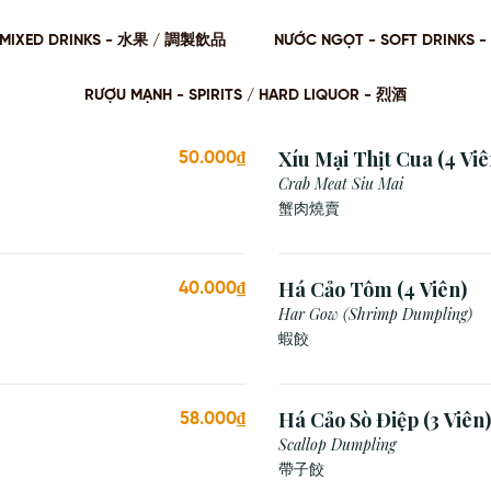
 / MIXED DRINKS - ⽔果 / 調製飲品
NƯỚC NGỌT - SOFT DRINKS 
RƯỢU MẠNH - SPIRITS / HARD LIQUOR - 烈酒
Xíu Mại Thịt Cua (4 Viê
50.000₫
Crab Meat Siu Mai
蟹肉燒賣
Há Cảo Tôm (4 Viên)
40.000₫
Har Gow (Shrimp Dumpling)
蝦餃
Há Cảo Sò Điệp (3 Viên)
58.000₫
Scallop Dumpling
帶子餃