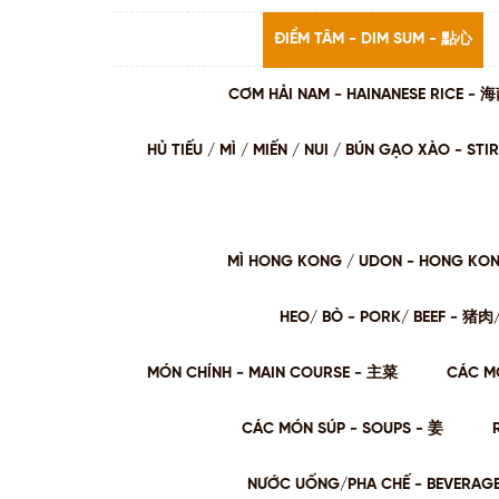
ĐIỂM TÂM - DIM SUM - 點心
CƠM HẢI NAM - HAINANESE RICE -
HỦ TIẾU / MÌ / MIẾN / NUI / BÚN GẠO XÀO - 
MÌ HONG KONG / UDON - HONG KO
HEO/ BÒ - PORK/ BEEF - 猪
MÓN CHÍNH - MAIN COURSE - 主菜
CÁC M
CÁC MÓN SÚP - SOUPS - 姜
NƯỚC UỐNG/PHA CHẾ - BEVERAG