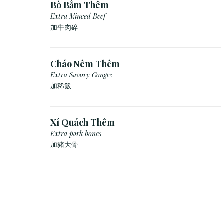
Bò Bằm Thêm
Extra Minced Beef
加牛肉碎
Cháo Nêm Thêm
Extra Savory Congee
加稀飯
Xí Quách Thêm
Extra pork bones
加豬大骨