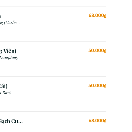
a
68.000₫
g (Garlic
3 Viên)
50.000₫
 Dumpling)
ái)
50.000₫
a Bun)
Gạch Cua
68.000₫