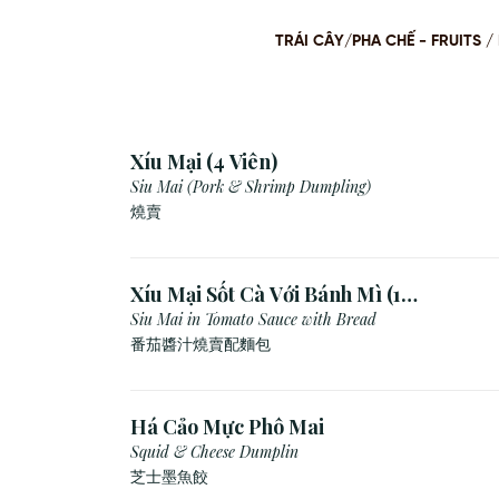
TRÁI CÂY/PHA CHẾ - FRUITS
Xíu Mại (4 Viên)
Siu Mai (Pork & Shrimp Dumpling)
燒賣
Xíu Mại Sốt Cà Với Bánh Mì (1
Viên)
Siu Mai in Tomato Sauce with Bread
番茄醬汁燒賣配麵包
Há Cảo Mực Phô Mai
Squid & Cheese Dumplin
芝⼠墨⿂餃