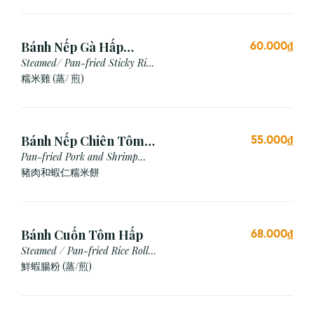
Bánh Nếp Gà Hấp
60.000₫
/Chiên (2 cái)
Steamed/ Pan-fried Sticky Rice
Chicken
糯米雞 (蒸/ 煎)
Bánh Nếp Chiên Tôm
55.000₫
Thịt (3 Cái)
Pan-fried Pork and Shrimp
Glutinous Rice Cake
豬肉和蝦仁糯米餅
Bánh Cuốn Tôm Hấp
68.000₫
Steamed / Pan-fried Rice Roll
with Shrimp
鮮蝦腸粉 (蒸/煎)