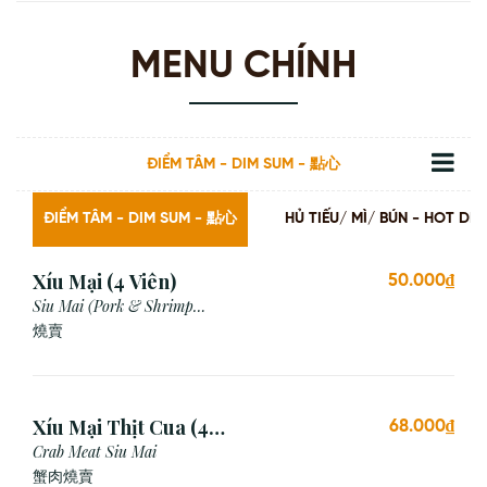
MENU CHÍNH
ĐIỂM TÂM - DIM SUM - 點心
ĐIỂM TÂM - DIM SUM - 點心
HỦ TIẾU/ MÌ/ BÚN - HOT
Xíu Mại (4 Viên)
50.000₫
Siu Mai (Pork & Shrimp
Dumpling)
燒賣
Xíu Mại Thịt Cua (4
68.000₫
Viên)
Crab Meat Siu Mai
蟹肉燒賣