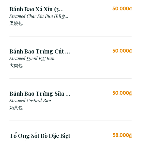
Bánh Bao Xá Xíu (3
50.000₫
Cái)
Steamed Char Siu Bun (BBQ
Pork Bun)
叉燒包
Bánh Bao Trứng Cút (3
50.000₫
Cái)
Steamed Quail Egg Bun
大肉包
Bánh Bao Trứng Sữa (3
50.000₫
Cái)
Steamed Custard Bun
奶黃包
Tổ Ong Sốt Bò Đặc Biệt
58.000₫