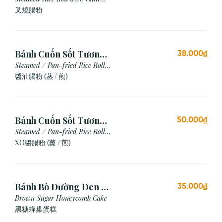
Siu
叉燒腸粉
Bánh Cuốn Sốt Tương
38.000₫
Xì Dầu (Hấp/Chiên)
Steamed / Pan-fried Rice Roll
with Soy Sauce
醬油腸粉 (蒸 / 煎)
Bánh Cuốn Sốt Tương
50.000₫
Xo (Hấp/Chiên)
Steamed / Pan-fried Rice Roll
with XO Sauce
XO醬腸粉 (蒸 / 煎)
Bánh Bò Đường Đen (1
35.000₫
Cái)
Brown Sugar Honeycomb Cake
黑糖蜂巢蛋糕