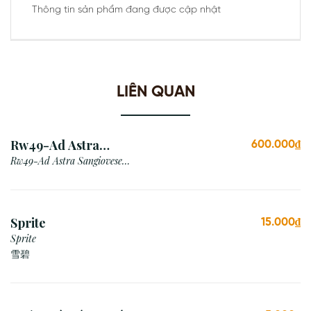
Thông tin sản phẩm đang được cập nhật
LIÊN QUAN
Rw49-Ad Astra
600.000₫
Sangiovese Rubicone Igt
Rw49-Ad Astra Sangiovese
Rubicone Igt /Italy
/Italy
Sprite
15.000₫
Sprite
雪碧