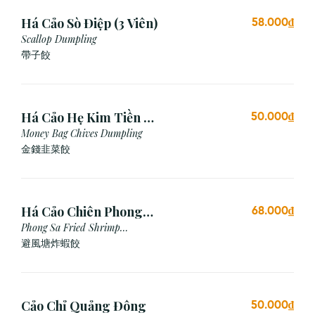
Há Cảo Sò Điệp (3 Viên)
58.000₫
Scallop Dumpling
帶子餃
Há Cảo Hẹ Kim Tiền (3
50.000₫
Viên)
Money Bag Chives Dumpling
金錢韭菜餃
Há Cảo Chiên Phong
68.000₫
Sa
Phong Sa Fried Shrimp
Dumpling (Garlic Breadcrumb)
避風塘炸蝦餃
Cảo Chỉ Quảng Đông
50.000₫