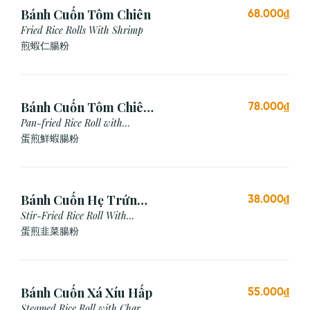
Bánh Cuốn Tôm Chiên
68.000₫
Fried Rice Rolls With Shrimp
煎蝦仁腸粉
Bánh Cuốn Tôm Chiên
78.000₫
Trứng
Pan-fried Rice Roll with
Shrimp & Egg
蛋煎鮮蝦腸粉
Bánh Cuốn Hẹ Trứng
38.000₫
Xào
Stir-Fried Rice Roll With
Chives & Egg
蛋煎⾲菜腸粉
Bánh Cuốn Xá Xíu Hấp
55.000₫
Steamed Rice Roll with Char