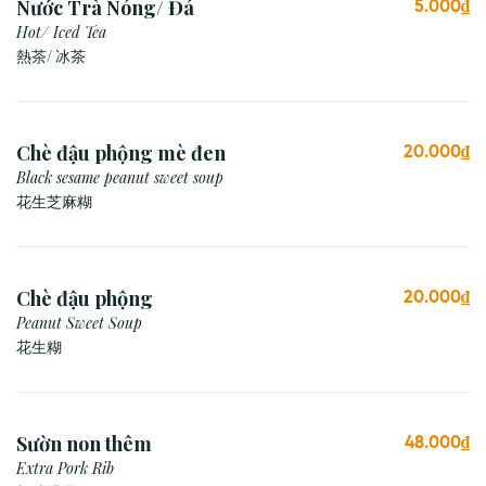
Nước Trà Nóng/ Đá
5.000₫
Hot/ Iced Tea
熱茶/ 冰茶
Chè đậu phộng mè đen
20.000₫
Black sesame peanut sweet soup
花生芝麻糊
Chè đậu phộng
20.000₫
Peanut Sweet Soup
花生糊
Sườn non thêm
48.000₫
Extra Pork Rib