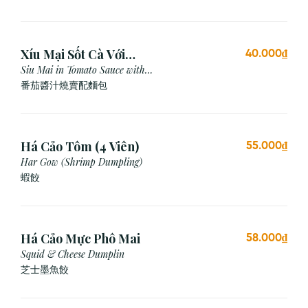
Xíu Mại Sốt Cà Với
40.000₫
Bánh Mì (1 Viên)
Siu Mai in Tomato Sauce with
Bread
番茄醬汁燒賣配麵包
Há Cảo Tôm (4 Viên)
55.000₫
Har Gow (Shrimp Dumpling)
蝦餃
Há Cảo Mực Phô Mai
58.000₫
Squid & Cheese Dumplin
芝⼠墨⿂餃