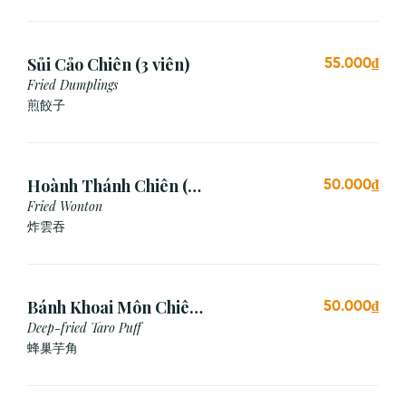
Sủi Cảo Chiên (3 viên)
55.000₫
Fried Dumplings
煎餃子
Hoành Thánh Chiên (3
50.000₫
viên)
Fried Wonton
炸雲吞
Bánh Khoai Môn Chiên
50.000₫
Xù (3 viên)
Deep-fried Taro Puff
蜂巢芋角