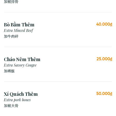
加豬排骨
Bò Bằm Thêm
40.000₫
Extra Minced Beef
加牛肉碎
Cháo Nêm Thêm
25.000₫
Extra Savory Congee
加稀飯
Xí Quách Thêm
50.000₫
Extra pork bones
加豬大骨