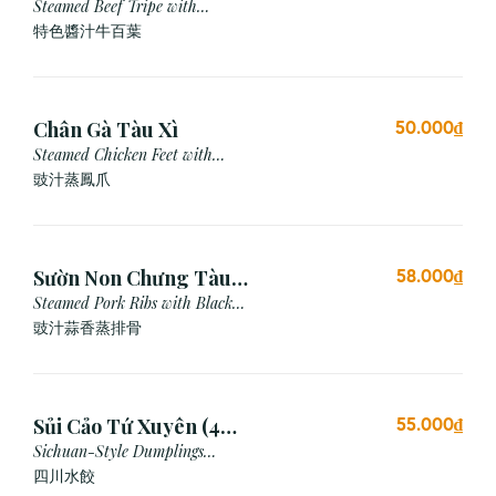
Steamed Beef Tripe with
Special Sauce
特色醬汁牛百葉
Chân Gà Tàu Xì
50.000₫
Steamed Chicken Feet with
Black Bean Sauce
豉汁蒸鳳爪
Sườn Non Chưng Tàu
58.000₫
Xì Tỏi
Steamed Pork Ribs with Black
Bean & Garlic Sauce
豉汁蒜香蒸排骨
Sủi Cảo Tứ Xuyên (4
55.000₫
viên)
Sichuan-Style Dumplings
(Spicy)
四川水餃