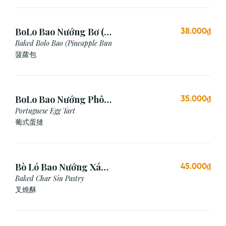
BoLo Bao Nướng Bơ (1
38.000₫
Cái)
Baked Bolo Bao (Pineapple Bun
菠蘿包
BoLo Bao Nướng Phô
35.000₫
Mai (1 Cái)
Portuguese Egg Tart
葡式蛋撻
Bò Ló Bao Nướng Xá
45.000₫
Xíu (1 Cái)
Baked Char Siu Pastry
叉燒酥