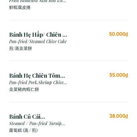
Chiên (3 cái)
Fried Beancurd Skin Roll with
Shrimp
鮮蝦腐皮捲
Bánh Hẹ Hấp/ Chiên (3
50.000₫
Cái)
Pan-fried/Steamed Chive Cake
煎/蒸韭菜餅
Bánh Hẹ Chiên Tôm
55.000₫
Thịt
Pan-fried Pork,Shrimp Chive
Cake
韭菜豬肉蝦仁餅
Bánh Củ Cải
38.000₫
Hấp/Chiên (3 viên)
Steamed / Pan-fried Turnip
Cake
蘿蔔糕 (蒸 / 煎)