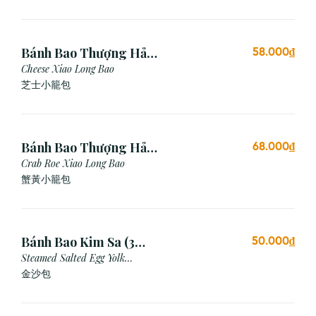
Bánh Bao Thượng Hải
58.000₫
Phô Mai (3 Viên)
Cheese Xiao Long Bao
芝士小籠包
Bánh Bao Thượng Hải
68.000₫
Gạch Cua (3 Viên)
Crab Roe Xiao Long Bao
蟹黃小籠包
Bánh Bao Kim Sa (3
50.000₫
Cái)
Steamed Salted Egg Yolk
Custard Bun
金沙包