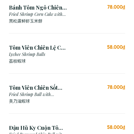
Bánh Tôm Ngô Chiên
78.000₫
Nấm Truffle (3 viên)
Fried Shrimp Corn Cake with
Truffle
黑松露鲜虾玉米餅
Tôm Viên Chiên Lệ Chi
58.000₫
(3 viên)
Lychee Shrimp Balls
荔枝蝦球
Tôm Viên Chiên Sốt
78.000₫
Mayonnaise (3 viên)
Fried Shrimp Ball with
Mayonnaise Sauce
美乃滋蝦球
Đậu Hũ Ky Cuộn Tôm
58.000₫