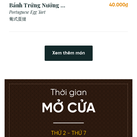
Bánh Trứng Nướng Bồ
40.000₫
Đào Nha (2 Cái)
Portuguese Egg Tart
葡式蛋撻
Xem thêm món
Thời gian
MỞ CỬA
THỨ 2 - THỨ 7