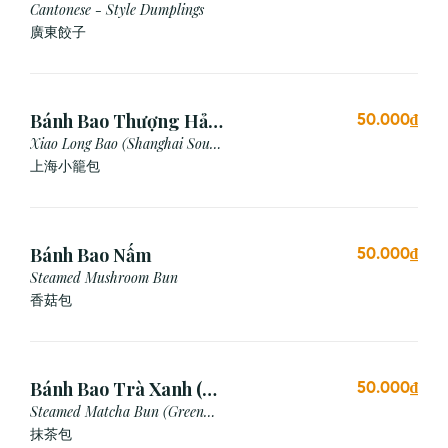
Cantonese - Style Dumplings
廣東餃⼦
Bánh Bao Thượng Hải
50.000₫
(3 Viên)
Xiao Long Bao (Shanghai Soup
Dumpling)
上海小籠包
Bánh Bao Nấm
50.000₫
Steamed Mushroom Bun
香菇包
Bánh Bao Trà Xanh (3
50.000₫
Cái)
Steamed Matcha Bun (Green
Tea Bun)
抹茶包