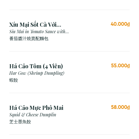
Xíu Mại Sốt Cà Với
40.000₫
Bánh Mì (1 Viên)
Siu Mai in Tomato Sauce with
Bread
番茄醬汁燒賣配麵包
Há Cảo Tôm (4 Viên)
55.000₫
Har Gow (Shrimp Dumpling)
蝦餃
Há Cảo Mực Phô Mai
58.000₫
Squid & Cheese Dumplin
芝⼠墨⿂餃