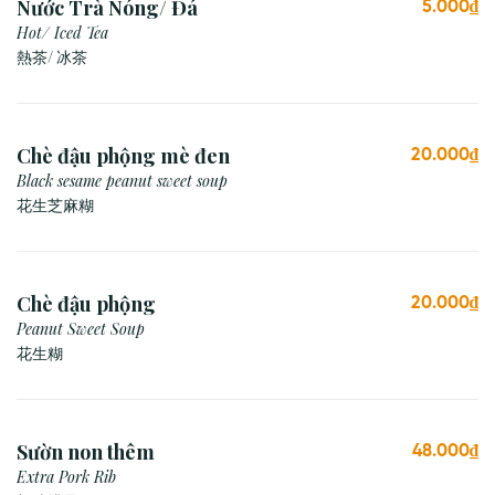
Nước Trà Nóng/ Đá
5.000₫
Hot/ Iced Tea
熱茶/ 冰茶
Chè đậu phộng mè đen
20.000₫
Black sesame peanut sweet soup
花生芝麻糊
Chè đậu phộng
20.000₫
Peanut Sweet Soup
花生糊
Sườn non thêm
48.000₫
Extra Pork Rib