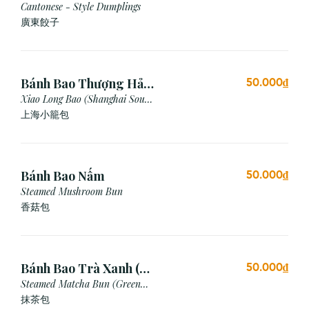
Cantonese - Style Dumplings
廣東餃⼦
Bánh Bao Thượng Hải
50.000₫
(3 Viên)
Xiao Long Bao (Shanghai Soup
Dumpling)
上海小籠包
Bánh Bao Nấm
50.000₫
Steamed Mushroom Bun
香菇包
Bánh Bao Trà Xanh (3
50.000₫
Cái)
Steamed Matcha Bun (Green
Tea Bun)
抹茶包