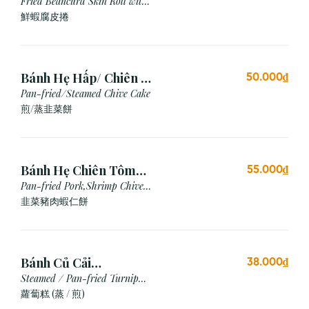
Chiên (3 cái)
Fried Beancurd Skin Roll with
Shrimp
鮮蝦腐皮捲
Bánh Hẹ Hấp/ Chiên (3
50.000₫
Cái)
Pan-fried/Steamed Chive Cake
煎/蒸韭菜餅
Bánh Hẹ Chiên Tôm
55.000₫
Thịt
Pan-fried Pork,Shrimp Chive
Cake
韭菜豬肉蝦仁餅
Bánh Củ Cải
38.000₫
Hấp/Chiên (3 viên)
Steamed / Pan-fried Turnip
Cake
蘿蔔糕 (蒸 / 煎)