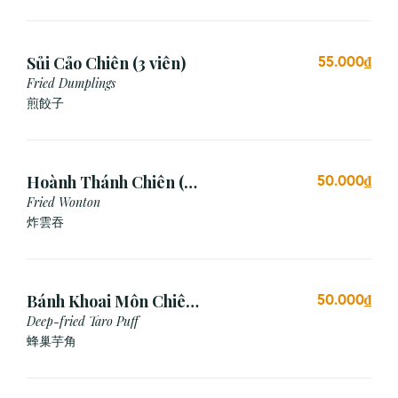
Sủi Cảo Chiên (3 viên)
55.000₫
Fried Dumplings
煎餃子
Hoành Thánh Chiên (3
50.000₫
viên)
Fried Wonton
炸雲吞
Bánh Khoai Môn Chiên
50.000₫
Xù (3 viên)
Deep-fried Taro Puff
蜂巢芋角