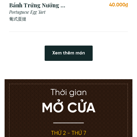
Bánh Trứng Nướng Bồ
40.000₫
Đào Nha (2 Cái)
Portuguese Egg Tart
葡式蛋撻
Xem thêm món
Thời gian
MỞ CỬA
THỨ 2 - THỨ 7