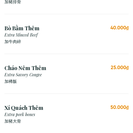
加豬排骨
Bò Bằm Thêm
40.000₫
Extra Minced Beef
加牛肉碎
Cháo Nêm Thêm
25.000₫
Extra Savory Congee
加稀飯
Xí Quách Thêm
50.000₫
Extra pork bones
加豬大骨