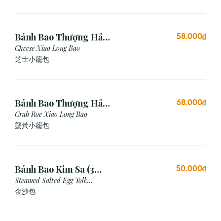
Bánh Bao Thượng Hải
58.000₫
Phô Mai (3 Viên)
Cheese Xiao Long Bao
芝士小籠包
Bánh Bao Thượng Hải
68.000₫
Gạch Cua (3 Viên)
Crab Roe Xiao Long Bao
蟹黃小籠包
Bánh Bao Kim Sa (3
50.000₫
Cái)
Steamed Salted Egg Yolk
Custard Bun
金沙包