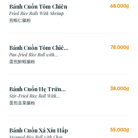
Bánh Cuốn Tôm Chiên
68.000₫
Fried Rice Rolls With Shrimp
煎蝦仁腸粉
Bánh Cuốn Tôm Chiên
78.000₫
Trứng
Pan-fried Rice Roll with
Shrimp & Egg
蛋煎鮮蝦腸粉
Bánh Cuốn Hẹ Trứng
38.000₫
Xào
Stir-Fried Rice Roll With
Chives & Egg
蛋煎⾲菜腸粉
Bánh Cuốn Xá Xíu Hấp
55.000₫
Steamed Rice Roll with Char