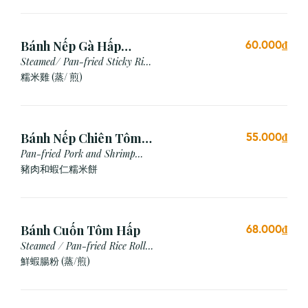
Bánh Nếp Gà Hấp
60.000₫
/Chiên (2 cái)
Steamed/ Pan-fried Sticky Rice
Chicken
糯米雞 (蒸/ 煎)
Bánh Nếp Chiên Tôm
55.000₫
Thịt (3 Cái)
Pan-fried Pork and Shrimp
Glutinous Rice Cake
豬肉和蝦仁糯米餅
Bánh Cuốn Tôm Hấp
68.000₫
Steamed / Pan-fried Rice Roll
with Shrimp
鮮蝦腸粉 (蒸/煎)