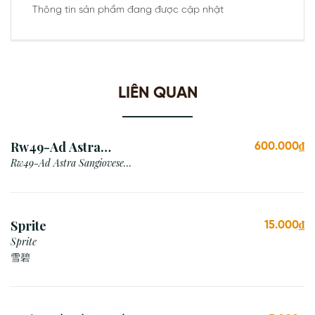
Thông tin sản phẩm đang được cập nhật
LIÊN QUAN
Rw49-Ad Astra
600.000₫
Sangiovese Rubicone Igt
Rw49-Ad Astra Sangiovese
Rubicone Igt /Italy
/Italy
Sprite
15.000₫
Sprite
雪碧