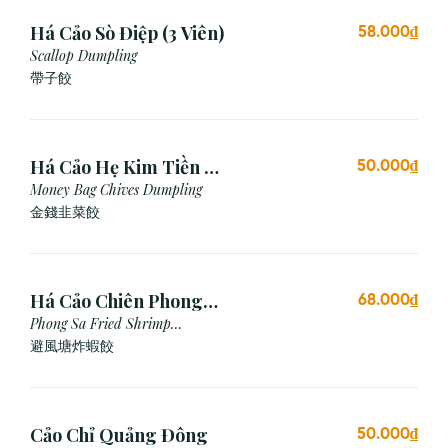
Há Cảo Sò Điệp (3 Viên)
58.000₫
Scallop Dumpling
帶子餃
Há Cảo Hẹ Kim Tiền (3
50.000₫
Viên)
Money Bag Chives Dumpling
金錢韭菜餃
Há Cảo Chiên Phong
68.000₫
Sa
Phong Sa Fried Shrimp
Dumpling (Garlic Breadcrumb)
避風塘炸蝦餃
Cảo Chỉ Quảng Đông
50.000₫