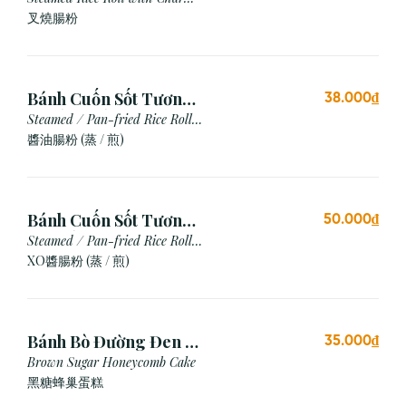
Siu
叉燒腸粉
Bánh Cuốn Sốt Tương
38.000₫
Xì Dầu (Hấp/Chiên)
Steamed / Pan-fried Rice Roll
with Soy Sauce
醬油腸粉 (蒸 / 煎)
Bánh Cuốn Sốt Tương
50.000₫
Xo (Hấp/Chiên)
Steamed / Pan-fried Rice Roll
with XO Sauce
XO醬腸粉 (蒸 / 煎)
Bánh Bò Đường Đen (1
35.000₫
Cái)
Brown Sugar Honeycomb Cake
黑糖蜂巢蛋糕