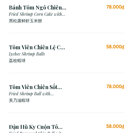
Bánh Tôm Ngô Chiên
78.000₫
Nấm Truffle (3 viên)
Fried Shrimp Corn Cake with
Truffle
黑松露鲜虾玉米餅
Tôm Viên Chiên Lệ Chi
58.000₫
(3 viên)
Lychee Shrimp Balls
荔枝蝦球
Tôm Viên Chiên Sốt
78.000₫
Mayonnaise (3 viên)
Fried Shrimp Ball with
Mayonnaise Sauce
美乃滋蝦球
Đậu Hũ Ky Cuộn Tôm
58.000₫