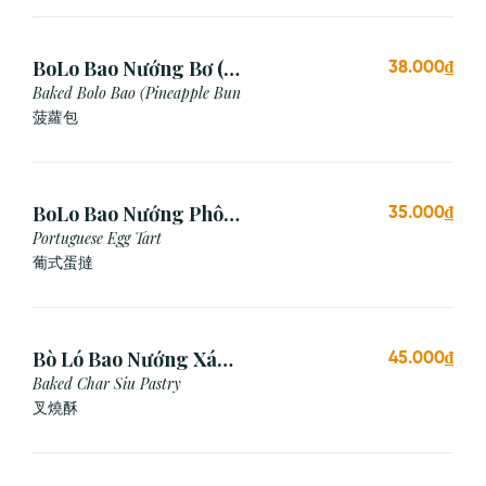
BoLo Bao Nướng Bơ (1
38.000₫
Cái)
Baked Bolo Bao (Pineapple Bun
菠蘿包
BoLo Bao Nướng Phô
35.000₫
Mai (1 Cái)
Portuguese Egg Tart
葡式蛋撻
Bò Ló Bao Nướng Xá
45.000₫
Xíu (1 Cái)
Baked Char Siu Pastry
叉燒酥