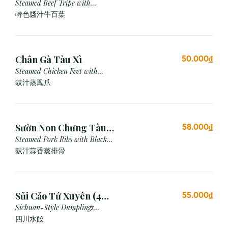
Steamed Beef Tripe with
Special Sauce
特色醬汁牛百葉
Chân Gà Tàu Xì
50.000₫
Steamed Chicken Feet with
Black Bean Sauce
豉汁蒸鳳爪
Sườn Non Chưng Tàu
58.000₫
Xì Tỏi
Steamed Pork Ribs with Black
Bean & Garlic Sauce
豉汁蒜香蒸排骨
Sủi Cảo Tứ Xuyên (4
55.000₫
viên)
Sichuan-Style Dumplings
(Spicy)
四川水餃