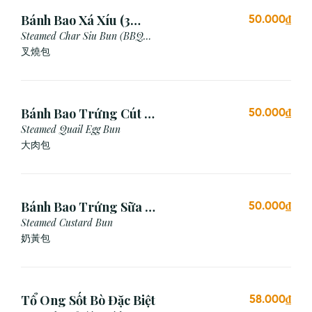
Bánh Bao Xá Xíu (3
50.000₫
Cái)
Steamed Char Siu Bun (BBQ
Pork Bun)
叉燒包
Bánh Bao Trứng Cút (3
50.000₫
Cái)
Steamed Quail Egg Bun
大肉包
Bánh Bao Trứng Sữa (3
50.000₫
Cái)
Steamed Custard Bun
奶黃包
Tổ Ong Sốt Bò Đặc Biệt
58.000₫