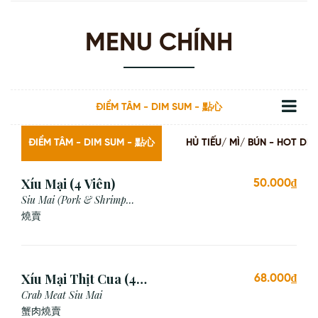
MENU CHÍNH
ĐIỂM TÂM - DIM SUM - 點心
ĐIỂM TÂM - DIM SUM - 點心
HỦ TIẾU/ MÌ/ BÚN - HOT
Xíu Mại (4 Viên)
50.000₫
Siu Mai (Pork & Shrimp
Dumpling)
燒賣
Xíu Mại Thịt Cua (4
68.000₫
Viên)
Crab Meat Siu Mai
蟹肉燒賣