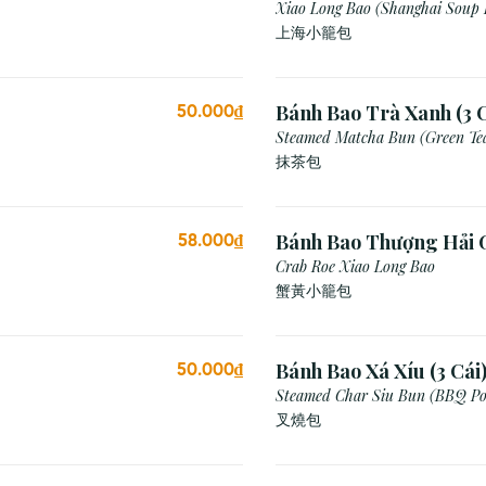
Xiao Long Bao (Shanghai Soup
上海小籠包
Bánh Bao Trà Xanh (3 C
50.000₫
Steamed Matcha Bun (Green Te
抹茶包
Bánh Bao Thượng Hải 
58.000₫
(3 Viên)
Crab Roe Xiao Long Bao
蟹黃小籠包
Bánh Bao Xá Xíu (3 Cái
50.000₫
Steamed Char Siu Bun (BBQ Po
叉燒包