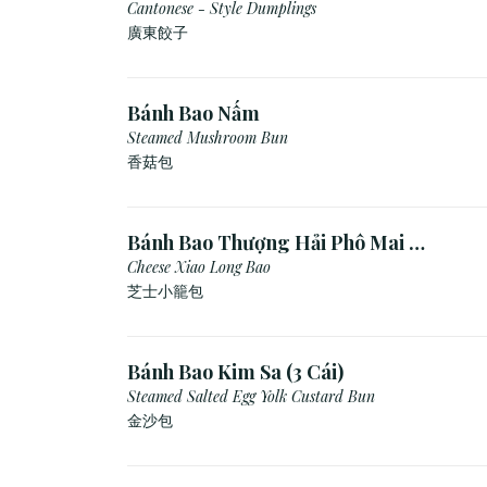
Cantonese - Style Dumplings
廣東餃⼦
Bánh Bao Nấm
Steamed Mushroom Bun
香菇包
Bánh Bao Thượng Hải Phô Mai (3
Viên)
Cheese Xiao Long Bao
芝士小籠包
Bánh Bao Kim Sa (3 Cái)
Steamed Salted Egg Yolk Custard Bun
金沙包