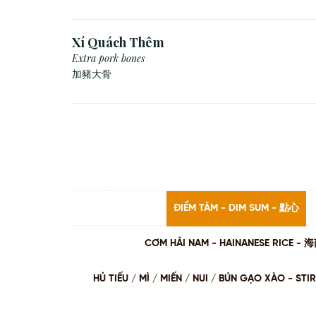
Xí Quách Thêm
Extra pork bones
加豬大骨
ĐIỂM TÂM - DIM SUM - 點心
CƠM HẢI NAM - HAINANESE RICE -
HỦ TIẾU / MÌ / MIẾN / NUI / BÚN GẠO XÀO - 