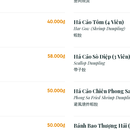
蟹肉燒賣
Há Cảo Tôm (4 Viên)
40.000₫
Har Gow (Shrimp Dumpling)
蝦餃
Há Cảo Sò Điệp (3 Viên)
58.000₫
Scallop Dumpling
帶子餃
Há Cảo Chiên Phong S
50.000₫
Phong Sa Fried Shrimp Dumplin
Breadcrumb)
避風塘炸蝦餃
Bánh Bao Thượng Hải (
50.000₫