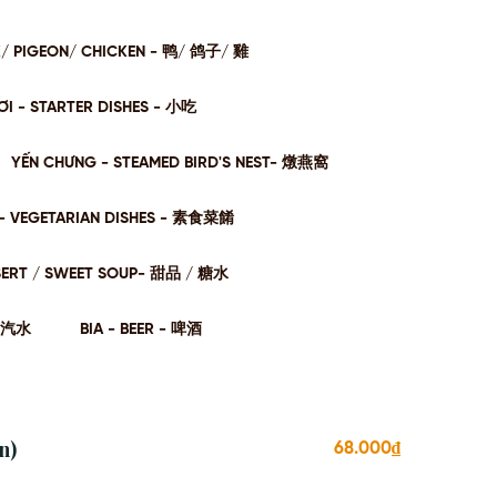
K/ PIGEON/ CHICKEN - 鸭/ 鸽子/ 雞
I - STARTER DISHES - 小吃
YẾN CHƯNG - STEAMED BIRD'S NEST- 燉燕窩
- VEGETARIAN DISHES - 素⻝菜餚
SERT / SWEET SOUP- 甜品 / 糖⽔
- 汽⽔
BIA - BEER - 啤酒
n)
68.000₫