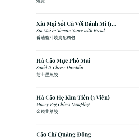
燒賣
Xíu Mại Sốt Cà Với Bánh Mì (1
Viên)
Siu Mai in Tomato Sauce with Bread
番茄醬汁燒賣配麵包
Há Cảo Mực Phô Mai
Squid & Cheese Dumplin
芝⼠墨⿂餃
Há Cảo Hẹ Kim Tiền (3 Viên)
Money Bag Chives Dumpling
金錢韭菜餃
Cảo Chỉ Quảng Đông