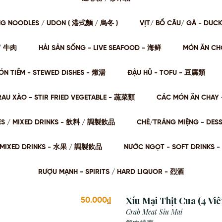
NG NOODLES / UDON ( 港式麵 / 烏冬 )
VỊT/ BỒ CÂU/ GÀ - DUC
肉/ 牛肉
HẢI SẢN SỐNG - LIVE SEAFOOD - 海鲜
MÓN ĂN CHƠ
ÓN TIỀM - STEWED DISHES - 燉湯
ĐẬU HŨ - TOFU - 豆腐類
RAU XÀO - STIR FRIED VEGETABLE - 蔬菜類
CÁC MÓN ĂN CHAY 
ES / MIXED DRINKS - 飲料 / 調製飲品
CHÈ/TRÁNG MIỆNG - DES
 / MIXED DRINKS - ⽔果 / 調製飲品
NƯỚC NGỌT - SOFT DRINKS 
RƯỢU MẠNH - SPIRITS / HARD LIQUOR - 烈酒
Xíu Mại Thịt Cua (4 Viê
50.000₫
Crab Meat Siu Mai