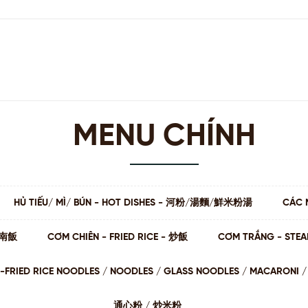
MENU CHÍNH
HỦ TIẾU/ MÌ/ BÚN - HOT DISHES - 河粉/湯麵/鮮米粉湯
CÁC 
 海南飯
CƠM CHIÊN - FRIED RICE - 炒飯
CƠM TRẮNG - STE
STIR-FRIED RICE NOODLES / NOODLES / GLASS NOODLES / MACARON
通⼼粉 / 炒⽶粉