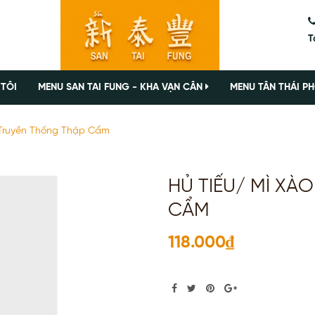
T
 TÔI
MENU SAN TAI FUNG - KHA VẠN CÂN
MENU TÂN THÁI PH
 Truyền Thống Thập Cẩm
HỦ TIẾU/ MÌ XÀ
CẨM
118.000₫