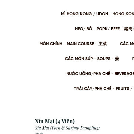
MÌ HONG KONG / UDON - HONG KO
HEO/ BÒ - PORK/ BEEF - 猪
MÓN CHÍNH - MAIN COURSE - 主菜
CÁC M
CÁC MÓN SÚP - SOUPS - 姜
NƯỚC UỐNG/PHA CHẾ - BEVERAG
TRÁI CÂY/PHA CHẾ - FRUITS
Xíu Mại (4 Viên)
Siu Mai (Pork & Shrimp Dumpling)