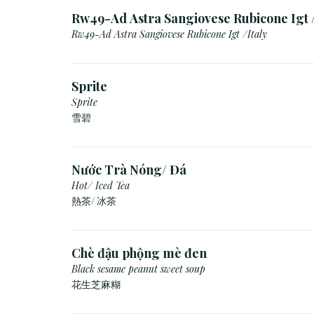
Rw49-Ad Astra Sangiovese Rubicone Igt /
Rw49-Ad Astra Sangiovese Rubicone Igt /Italy
Sprite
Sprite
雪碧
Nước Trà Nóng/ Đá
Hot/ Iced Tea
熱茶/ 冰茶
Chè đậu phộng mè đen
Black sesame peanut sweet soup
花生芝麻糊