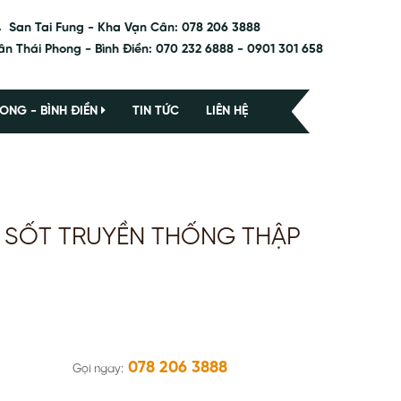
San Tai Fung - Kha Vạn Cân: 078 206 3888
ân Thái Phong - Bình Điền: 070 232 6888 - 0901 301 658
ONG - BÌNH ĐIỀN
TIN TỨC
LIÊN HỆ
O SỐT TRUYỀN THỐNG THẬP
078 206 3888
Gọi ngay: