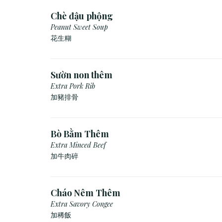
Chè đậu phộng
Peanut Sweet Soup
花生糊
Sườn non thêm
Extra Pork Rib
加豬排骨
Bò Bằm Thêm
Extra Minced Beef
加牛肉碎
Cháo Nêm Thêm
Extra Savory Congee
加稀飯