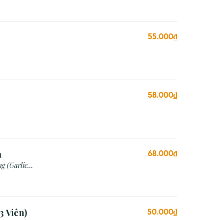
55.000₫
58.000₫
a
68.000₫
g (Garlic
3 Viên)
50.000₫