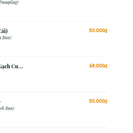
 Dumpling)
ái)
50.000₫
a Bun)
Gạch Cua
68.000₫
)
50.000₫
rk Bun)