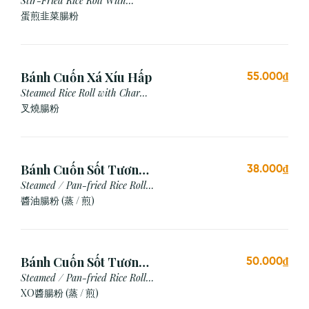
Xào
Stir-Fried Rice Roll With
Chives & Egg
蛋煎⾲菜腸粉
Bánh Cuốn Xá Xíu Hấp
55.000₫
Steamed Rice Roll with Char
Siu
叉燒腸粉
Bánh Cuốn Sốt Tương
38.000₫
Xì Dầu (Hấp/Chiên)
Steamed / Pan-fried Rice Roll
with Soy Sauce
醬油腸粉 (蒸 / 煎)
Bánh Cuốn Sốt Tương
50.000₫
Xo (Hấp/Chiên)
Steamed / Pan-fried Rice Roll
with XO Sauce
XO醬腸粉 (蒸 / 煎)