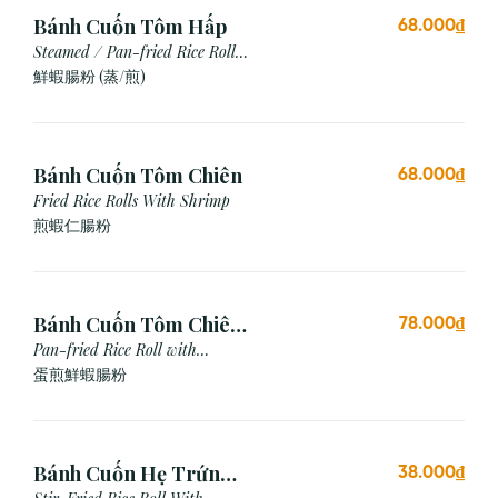
Bánh Cuốn Tôm Hấp
68.000₫
Steamed / Pan-fried Rice Roll
with Shrimp
鮮蝦腸粉 (蒸/煎)
Bánh Cuốn Tôm Chiên
68.000₫
Fried Rice Rolls With Shrimp
煎蝦仁腸粉
Bánh Cuốn Tôm Chiên
78.000₫
Trứng
Pan-fried Rice Roll with
Shrimp & Egg
蛋煎鮮蝦腸粉
Bánh Cuốn Hẹ Trứng
38.000₫