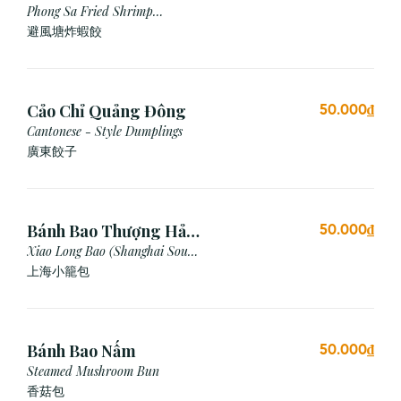
Sa
Phong Sa Fried Shrimp
Dumpling (Garlic Breadcrumb)
避風塘炸蝦餃
Cảo Chỉ Quảng Đông
50.000₫
Cantonese - Style Dumplings
廣東餃⼦
Bánh Bao Thượng Hải
50.000₫
(3 Viên)
Xiao Long Bao (Shanghai Soup
Dumpling)
上海小籠包
Bánh Bao Nấm
50.000₫
Steamed Mushroom Bun
香菇包