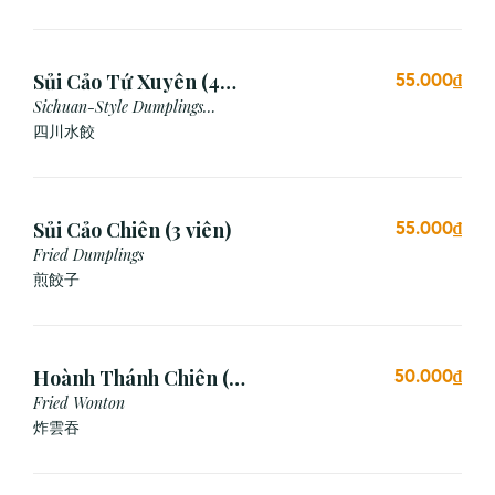
Sủi Cảo Tứ Xuyên (4
55.000₫
viên)
Sichuan-Style Dumplings
(Spicy)
四川水餃
Sủi Cảo Chiên (3 viên)
55.000₫
Fried Dumplings
煎餃子
Hoành Thánh Chiên (3
50.000₫
viên)
Fried Wonton
炸雲吞