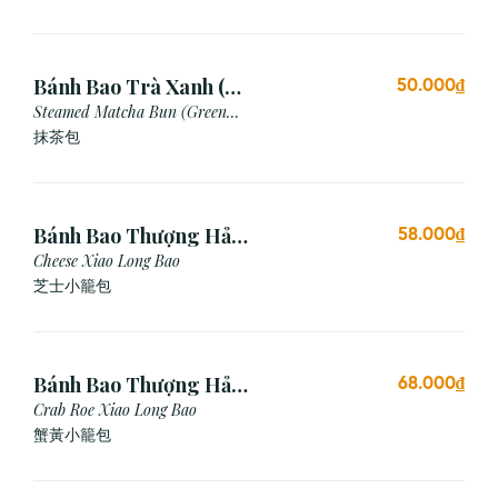
Bánh Bao Trà Xanh (3
50.000₫
Cái)
Steamed Matcha Bun (Green
Tea Bun)
抹茶包
Bánh Bao Thượng Hải
58.000₫
Phô Mai (3 Viên)
Cheese Xiao Long Bao
芝士小籠包
Bánh Bao Thượng Hải
68.000₫
Gạch Cua (3 Viên)
Crab Roe Xiao Long Bao
蟹黃小籠包