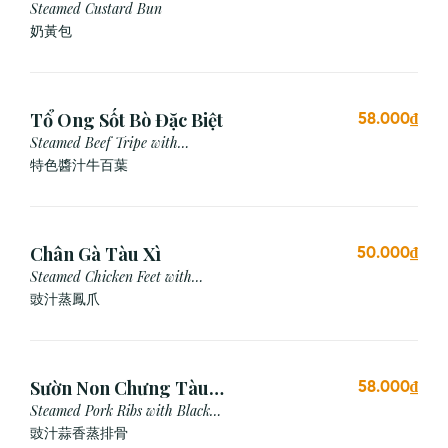
Cái)
Steamed Custard Bun
奶黃包
Tổ Ong Sốt Bò Đặc Biệt
58.000₫
Steamed Beef Tripe with
Special Sauce
特色醬汁牛百葉
Chân Gà Tàu Xì
50.000₫
Steamed Chicken Feet with
Black Bean Sauce
豉汁蒸鳳爪
Sườn Non Chưng Tàu
58.000₫
Xì Tỏi
Steamed Pork Ribs with Black
Bean & Garlic Sauce
豉汁蒜香蒸排骨