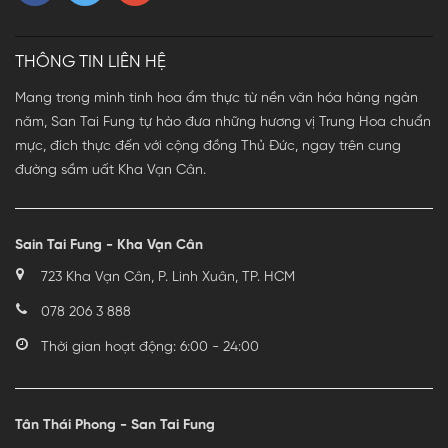
THÔNG TIN LIÊN HỆ
Mang trong mình tinh hoa ẩm thực từ nền văn hóa hàng ngàn
năm, San Tai Fung tự hào đưa những hương vị Trung Hoa chuẩn
mực, đích thực đến với cộng đồng Thủ Đức, ngay trên cung
đường sầm uất Kha Vạn Cân.
Sain Tai Fung - Kha Vạn Cân
723 Kha Vạn Cân, P. Linh Xuân, TP. HCM
078 206 3 888
Thời gian hoạt động: 6:00 - 24:00
Tân Thái Phong - San Tai Fung