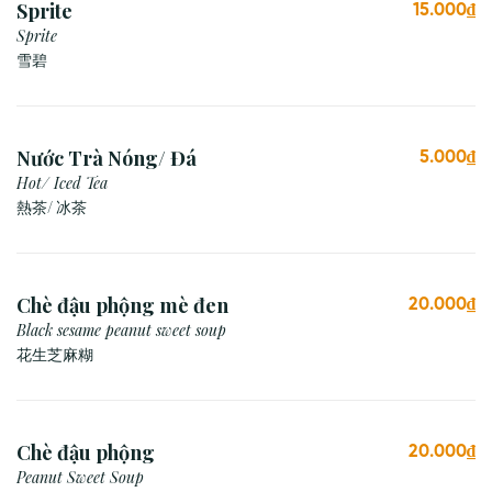
Sprite
15.000₫
Sprite
雪碧
Nước Trà Nóng/ Đá
5.000₫
Hot/ Iced Tea
熱茶/ 冰茶
Chè đậu phộng mè đen
20.000₫
Black sesame peanut sweet soup
花生芝麻糊
Chè đậu phộng
20.000₫
Peanut Sweet Soup