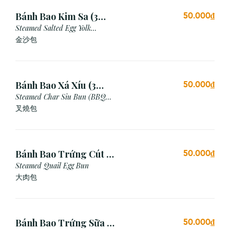
Bánh Bao Kim Sa (3
50.000₫
Cái)
Steamed Salted Egg Yolk
Custard Bun
金沙包
Bánh Bao Xá Xíu (3
50.000₫
Cái)
Steamed Char Siu Bun (BBQ
Pork Bun)
叉燒包
Bánh Bao Trứng Cút (3
50.000₫
Cái)
Steamed Quail Egg Bun
大肉包
Bánh Bao Trứng Sữa (3
50.000₫