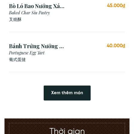
Bò Ló Bao Nướng Xá
45.000₫
Xíu (1 Cái)
Baked Char Siu Pastry
叉燒酥
Bánh Trứng Nướng Bồ
40.000₫
Đào Nha (2 Cái)
Portuguese Egg Tart
葡式蛋撻
Xem thêm món
Thời gian