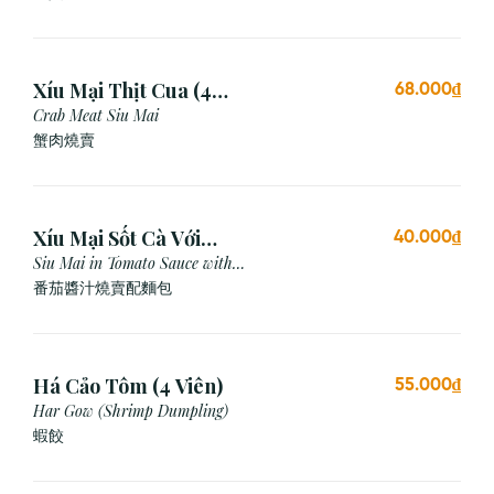
Xíu Mại Thịt Cua (4
68.000₫
Viên)
Crab Meat Siu Mai
蟹肉燒賣
Xíu Mại Sốt Cà Với
40.000₫
Bánh Mì (1 Viên)
Siu Mai in Tomato Sauce with
Bread
番茄醬汁燒賣配麵包
Há Cảo Tôm (4 Viên)
55.000₫
Har Gow (Shrimp Dumpling)
蝦餃