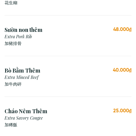
花生糊
Sườn non thêm
48.000₫
Extra Pork Rib
加豬排骨
Bò Bằm Thêm
40.000₫
Extra Minced Beef
加牛肉碎
Cháo Nêm Thêm
25.000₫
Extra Savory Congee
加稀飯