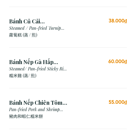
Bánh Củ Cải
38.000₫
Hấp/Chiên (3 viên)
Steamed / Pan-fried Turnip
Cake
蘿蔔糕 (蒸 / 煎)
Bánh Nếp Gà Hấp
60.000₫
/Chiên (2 cái)
Steamed/ Pan-fried Sticky Rice
Chicken
糯米雞 (蒸/ 煎)
Bánh Nếp Chiên Tôm
55.000₫
Thịt (3 Cái)
Pan-fried Pork and Shrimp
Glutinous Rice Cake
豬肉和蝦仁糯米餅