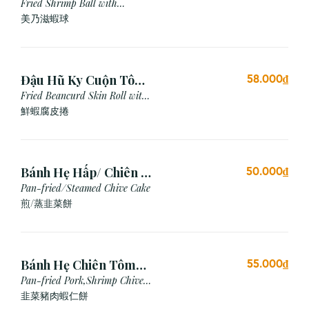
Mayonnaise (3 viên)
Fried Shrimp Ball with
Mayonnaise Sauce
美乃滋蝦球
Đậu Hũ Ky Cuộn Tôm
58.000₫
Chiên (3 cái)
Fried Beancurd Skin Roll with
Shrimp
鮮蝦腐皮捲
Bánh Hẹ Hấp/ Chiên (3
50.000₫
Cái)
Pan-fried/Steamed Chive Cake
煎/蒸韭菜餅
Bánh Hẹ Chiên Tôm
55.000₫
Thịt
Pan-fried Pork,Shrimp Chive
Cake
韭菜豬肉蝦仁餅