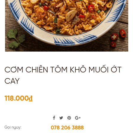
CƠM CHIÊN TÔM KHÔ MUỐI ỚT
CAY
118.000₫
078 206 3888
Gọi ngay: