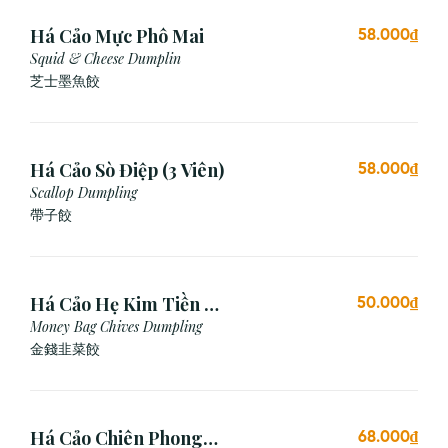
Há Cảo Mực Phô Mai
58.000₫
Squid & Cheese Dumplin
芝⼠墨⿂餃
Há Cảo Sò Điệp (3 Viên)
58.000₫
Scallop Dumpling
帶子餃
Há Cảo Hẹ Kim Tiền (3
50.000₫
Viên)
Money Bag Chives Dumpling
金錢韭菜餃
Há Cảo Chiên Phong
68.000₫