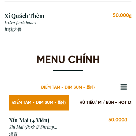
Xí Quách Thêm
50.000₫
Extra pork bones
加豬大骨
MENU CHÍNH
ĐIỂM TÂM - DIM SUM - 點心
ĐIỂM TÂM - DIM SUM - 點心
HỦ TIẾU/ MÌ/ BÚN - HOT
Xíu Mại (4 Viên)
50.000₫
Siu Mai (Pork & Shrimp
Dumpling)
燒賣