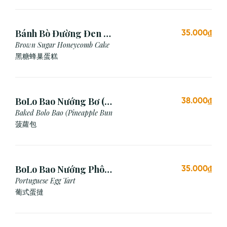
Bánh Bò Đường Đen (1
35.000₫
Cái)
Brown Sugar Honeycomb Cake
黑糖蜂巢蛋糕
BoLo Bao Nướng Bơ (1
38.000₫
Cái)
Baked Bolo Bao (Pineapple Bun
菠蘿包
BoLo Bao Nướng Phô
35.000₫
Mai (1 Cái)
Portuguese Egg Tart
葡式蛋撻