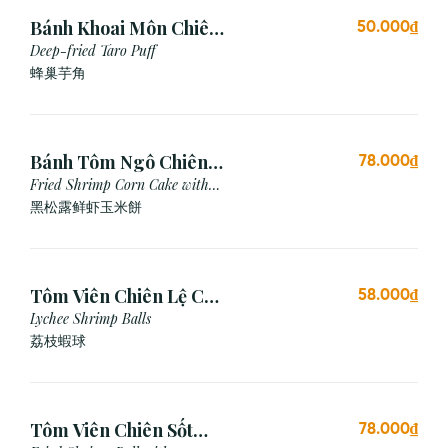
Bánh Khoai Môn Chiên
50.000₫
Xù (3 viên)
Deep-fried Taro Puff
蜂巢芋角
Bánh Tôm Ngô Chiên
78.000₫
Nấm Truffle (3 viên)
Fried Shrimp Corn Cake with
Truffle
黑松露鲜虾玉米餅
Tôm Viên Chiên Lệ Chi
58.000₫
(3 viên)
Lychee Shrimp Balls
荔枝蝦球
Tôm Viên Chiên Sốt
78.000₫