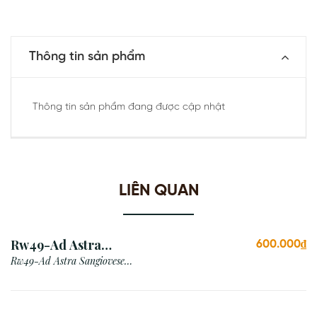
Thông tin sản phẩm
Thông tin sản phẩm đang được cập nhật
LIÊN QUAN
Rw49-Ad Astra
600.000₫
Sangiovese Rubicone Igt
Rw49-Ad Astra Sangiovese
Rubicone Igt /Italy
/Italy