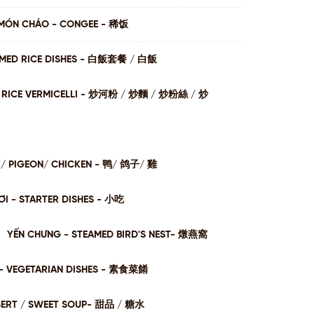
MÓN CHÁO - CONGEE - 稀饭
AMED RICE DISHES - ⽩飯套餐 / ⽩飯
I / RICE VERMICELLI - 炒河粉 / 炒麵 / 炒粉絲 / 炒
K/ PIGEON/ CHICKEN - 鸭/ 鸽子/ 雞
I - STARTER DISHES - 小吃
YẾN CHƯNG - STEAMED BIRD'S NEST- 燉燕窩
- VEGETARIAN DISHES - 素⻝菜餚
SERT / SWEET SOUP- 甜品 / 糖⽔