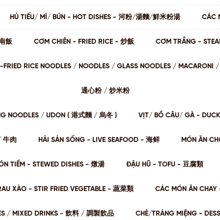
HỦ TIẾU/ MÌ/ BÚN - HOT DISHES - 河粉/湯麵/鮮米粉湯
CÁC 
 海南飯
CƠM CHIÊN - FRIED RICE - 炒飯
CƠM TRẮNG - STE
STIR-FRIED RICE NOODLES / NOODLES / GLASS NOODLES / MACARON
通⼼粉 / 炒⽶粉
NG NOODLES / UDON ( 港式麵 / 烏冬 )
VỊT/ BỒ CÂU/ GÀ - DUC
肉/ 牛肉
HẢI SẢN SỐNG - LIVE SEAFOOD - 海鲜
MÓN ĂN CHƠ
ÓN TIỀM - STEWED DISHES - 燉湯
ĐẬU HŨ - TOFU - 豆腐類
RAU XÀO - STIR FRIED VEGETABLE - 蔬菜類
CÁC MÓN ĂN CHAY 
ES / MIXED DRINKS - 飲料 / 調製飲品
CHÈ/TRÁNG MIỆNG - DES