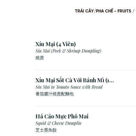
TRÁI CÂY/PHA CHẾ - FRUITS
Xíu Mại (4 Viên)
Siu Mai (Pork & Shrimp Dumpling)
燒賣
Xíu Mại Sốt Cà Với Bánh Mì (1
Viên)
Siu Mai in Tomato Sauce with Bread
番茄醬汁燒賣配麵包
Há Cảo Mực Phô Mai
Squid & Cheese Dumplin
芝⼠墨⿂餃