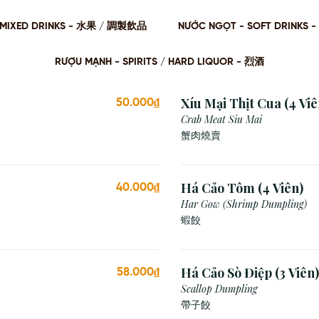
 / MIXED DRINKS - ⽔果 / 調製飲品
NƯỚC NGỌT - SOFT DRINKS 
RƯỢU MẠNH - SPIRITS / HARD LIQUOR - 烈酒
Xíu Mại Thịt Cua (4 Viê
50.000₫
Crab Meat Siu Mai
蟹肉燒賣
Há Cảo Tôm (4 Viên)
40.000₫
Har Gow (Shrimp Dumpling)
蝦餃
Há Cảo Sò Điệp (3 Viên)
58.000₫
Scallop Dumpling
帶子餃