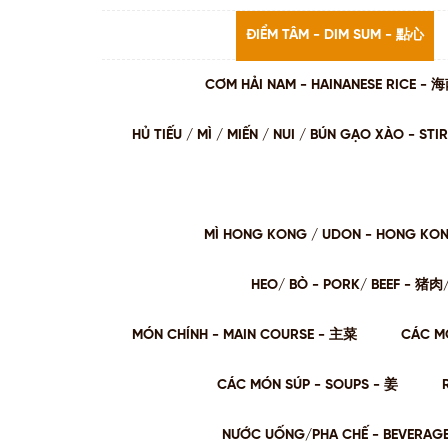
ĐIỂM TÂM - DIM SUM - 點心
CƠM HẢI NAM - HAINANESE RICE -
HỦ TIẾU / MÌ / MIẾN / NUI / BÚN GẠO XÀO - 
MÌ HONG KONG / UDON - HONG KO
HEO/ BÒ - PORK/ BEEF - 猪
MÓN CHÍNH - MAIN COURSE - 主菜
CÁC M
CÁC MÓN SÚP - SOUPS - 姜
NƯỚC UỐNG/PHA CHẾ - BEVERAG