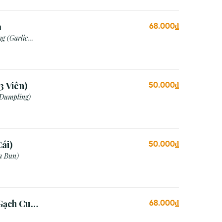
a
68.000₫
g (Garlic
3 Viên)
50.000₫
 Dumpling)
ái)
50.000₫
a Bun)
Gạch Cua
68.000₫