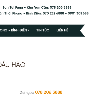
San Tai Fung - Kha Vạn Cân: 078 206 3888
ân Thái Phong - Bình Điền: 070 232 6888 - 0901 301 658
ONG - BÌNH ĐIỀN
TIN TỨC
LIÊN HỆ
DẦU HÀO
078 206 3888
Gọi ngay: