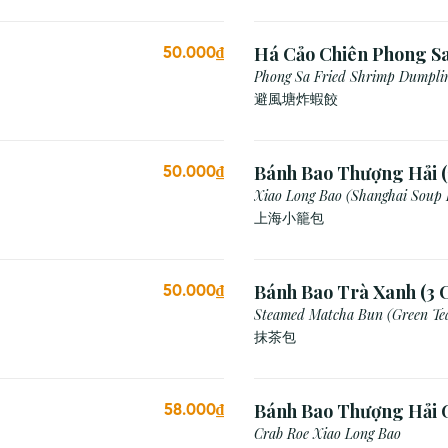
Há Cảo Chiên Phong S
50.000₫
Phong Sa Fried Shrimp Dumplin
Breadcrumb)
避風塘炸蝦餃
Bánh Bao Thượng Hải (
50.000₫
Xiao Long Bao (Shanghai Soup
上海小籠包
Bánh Bao Trà Xanh (3 C
50.000₫
Steamed Matcha Bun (Green Te
抹茶包
Bánh Bao Thượng Hải 
58.000₫
(3 Viên)
Crab Roe Xiao Long Bao