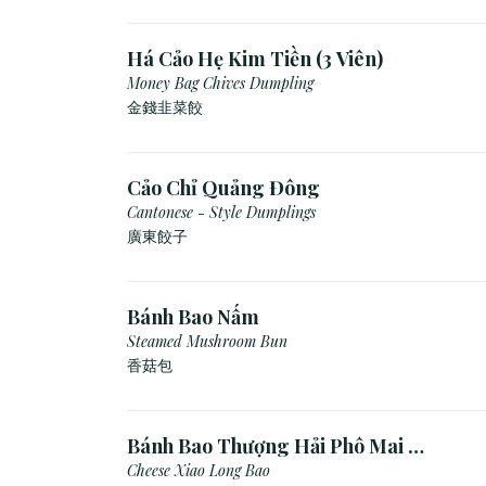
Há Cảo Hẹ Kim Tiền (3 Viên)
Money Bag Chives Dumpling
金錢韭菜餃
Cảo Chỉ Quảng Đông
Cantonese - Style Dumplings
廣東餃⼦
Bánh Bao Nấm
Steamed Mushroom Bun
香菇包
Bánh Bao Thượng Hải Phô Mai (3
Viên)
Cheese Xiao Long Bao