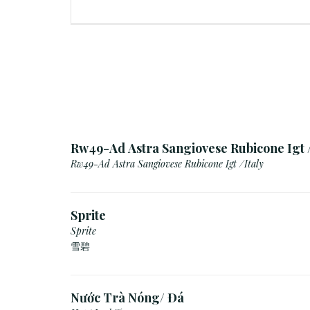
Rw49-Ad Astra Sangiovese Rubicone Igt /
Rw49-Ad Astra Sangiovese Rubicone Igt /Italy
Sprite
Sprite
雪碧
Nước Trà Nóng/ Đá