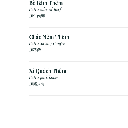
Bò Bằm Thêm
Extra Minced Beef
加牛肉碎
Cháo Nêm Thêm
Extra Savory Congee
加稀飯
Xí Quách Thêm
Extra pork bones
加豬大骨