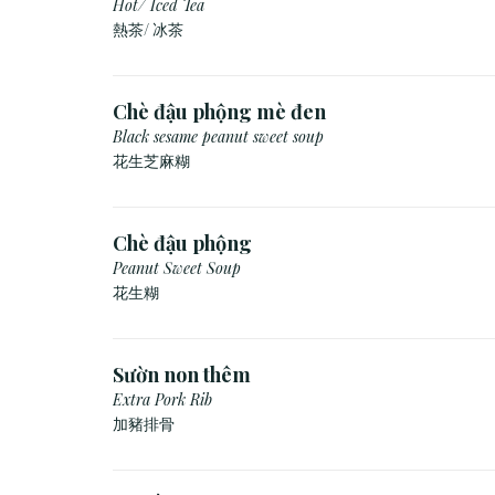
Hot/ Iced Tea
熱茶/ 冰茶
Chè đậu phộng mè đen
Black sesame peanut sweet soup
花生芝麻糊
Chè đậu phộng
Peanut Sweet Soup
花生糊
Sườn non thêm
Extra Pork Rib
加豬排骨