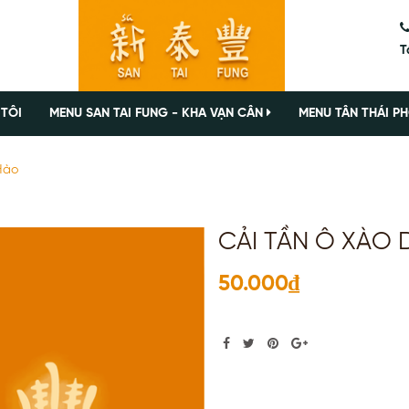
T
 TÔI
MENU SAN TAI FUNG - KHA VẠN CÂN
MENU TÂN THÁI PH
Hào
CẢI TẦN Ô XÀO 
50.000₫