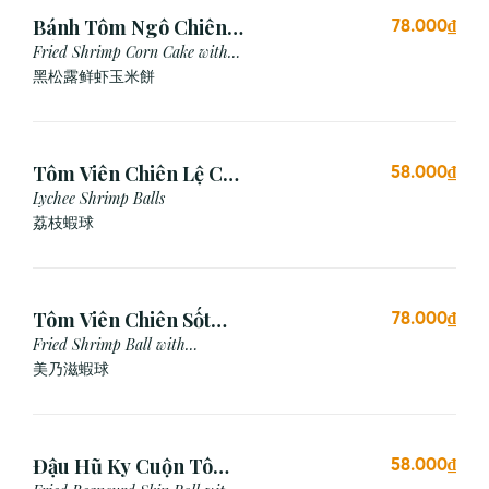
Bánh Tôm Ngô Chiên
78.000₫
Nấm Truffle (3 viên)
Fried Shrimp Corn Cake with
Truffle
黑松露鲜虾玉米餅
Tôm Viên Chiên Lệ Chi
58.000₫
(3 viên)
Lychee Shrimp Balls
荔枝蝦球
Tôm Viên Chiên Sốt
78.000₫
Mayonnaise (3 viên)
Fried Shrimp Ball with
Mayonnaise Sauce
美乃滋蝦球
Đậu Hũ Ky Cuộn Tôm
58.000₫