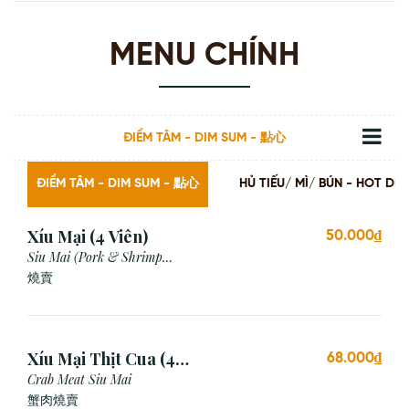
MENU CHÍNH
ĐIỂM TÂM - DIM SUM - 點心
ĐIỂM TÂM - DIM SUM - 點心
HỦ TIẾU/ MÌ/ BÚN - HOT
Xíu Mại (4 Viên)
50.000₫
Siu Mai (Pork & Shrimp
Dumpling)
燒賣
Xíu Mại Thịt Cua (4
68.000₫
Viên)
Crab Meat Siu Mai
蟹肉燒賣