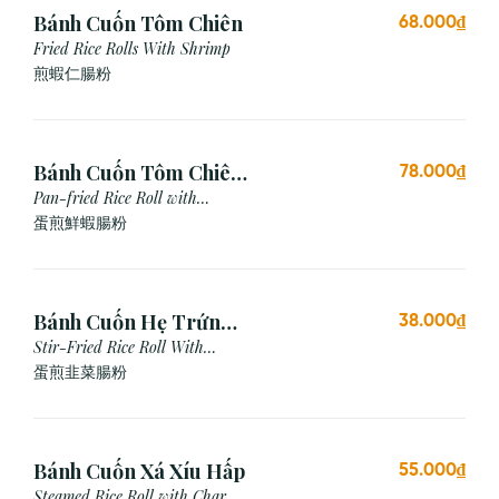
Bánh Cuốn Tôm Chiên
68.000₫
Fried Rice Rolls With Shrimp
煎蝦仁腸粉
Bánh Cuốn Tôm Chiên
78.000₫
Trứng
Pan-fried Rice Roll with
Shrimp & Egg
蛋煎鮮蝦腸粉
Bánh Cuốn Hẹ Trứng
38.000₫
Xào
Stir-Fried Rice Roll With
Chives & Egg
蛋煎⾲菜腸粉
Bánh Cuốn Xá Xíu Hấp
55.000₫
Steamed Rice Roll with Char