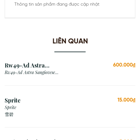
Thông tin sản phẩm đang được cập nhật
LIÊN QUAN
Rw49-Ad Astra
600.000₫
Sangiovese Rubicone Igt
Rw49-Ad Astra Sangiovese
Rubicone Igt /Italy
/Italy
Sprite
15.000₫
Sprite
雪碧