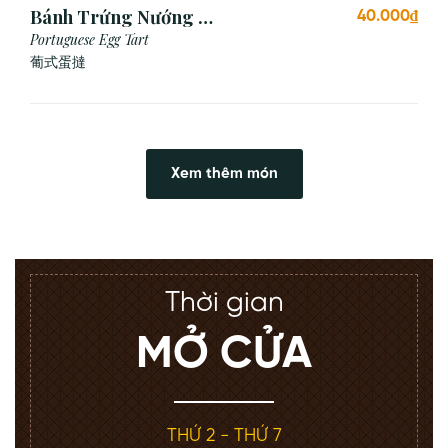
Bánh Trứng Nướng Bồ
40.000₫
Đào Nha (2 Cái)
Portuguese Egg Tart
葡式蛋撻
Xem thêm món
Thời gian
MỞ CỬA
THỨ 2 - THỨ 7