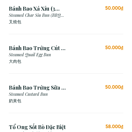
Bánh Bao Xá Xíu (3
50.000₫
Cái)
Steamed Char Siu Bun (BBQ
Pork Bun)
叉燒包
Bánh Bao Trứng Cút (3
50.000₫
Cái)
Steamed Quail Egg Bun
大肉包
Bánh Bao Trứng Sữa (3
50.000₫
Cái)
Steamed Custard Bun
奶黃包
Tổ Ong Sốt Bò Đặc Biệt
58.000₫