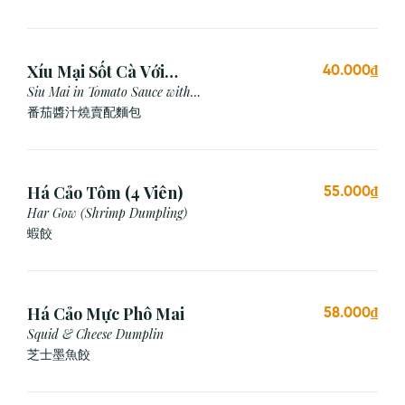
Xíu Mại Sốt Cà Với
40.000₫
Bánh Mì (1 Viên)
Siu Mai in Tomato Sauce with
Bread
番茄醬汁燒賣配麵包
Há Cảo Tôm (4 Viên)
55.000₫
Har Gow (Shrimp Dumpling)
蝦餃
Há Cảo Mực Phô Mai
58.000₫
Squid & Cheese Dumplin
芝⼠墨⿂餃