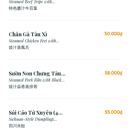
Steamed Beef Tripe with
Special Sauce
特色醬汁牛百葉
Chân Gà Tàu Xì
50.000₫
Steamed Chicken Feet with
Black Bean Sauce
豉汁蒸鳳爪
Sườn Non Chưng Tàu
58.000₫
Xì Tỏi
Steamed Pork Ribs with Black
Bean & Garlic Sauce
豉汁蒜香蒸排骨
Sủi Cảo Tứ Xuyên (4
55.000₫
viên)
Sichuan-Style Dumplings
(Spicy)
四川水餃