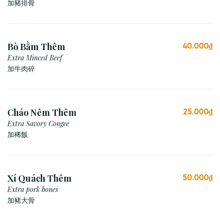
加豬排骨
Bò Bằm Thêm
40.000₫
Extra Minced Beef
加牛肉碎
Cháo Nêm Thêm
25.000₫
Extra Savory Congee
加稀飯
Xí Quách Thêm
50.000₫
Extra pork bones
加豬大骨