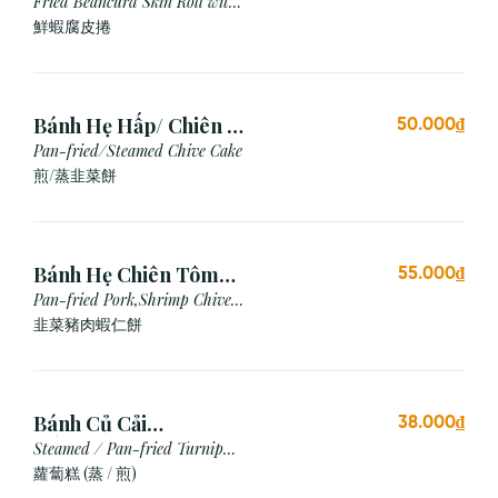
Chiên (3 cái)
Fried Beancurd Skin Roll with
Shrimp
鮮蝦腐皮捲
Bánh Hẹ Hấp/ Chiên (3
50.000₫
Cái)
Pan-fried/Steamed Chive Cake
煎/蒸韭菜餅
Bánh Hẹ Chiên Tôm
55.000₫
Thịt
Pan-fried Pork,Shrimp Chive
Cake
韭菜豬肉蝦仁餅
Bánh Củ Cải
38.000₫
Hấp/Chiên (3 viên)
Steamed / Pan-fried Turnip
Cake
蘿蔔糕 (蒸 / 煎)