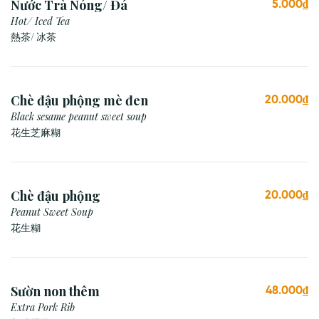
Nước Trà Nóng/ Đá
5.000₫
Hot/ Iced Tea
熱茶/ 冰茶
Chè đậu phộng mè đen
20.000₫
Black sesame peanut sweet soup
花生芝麻糊
Chè đậu phộng
20.000₫
Peanut Sweet Soup
花生糊
Sườn non thêm
48.000₫
Extra Pork Rib