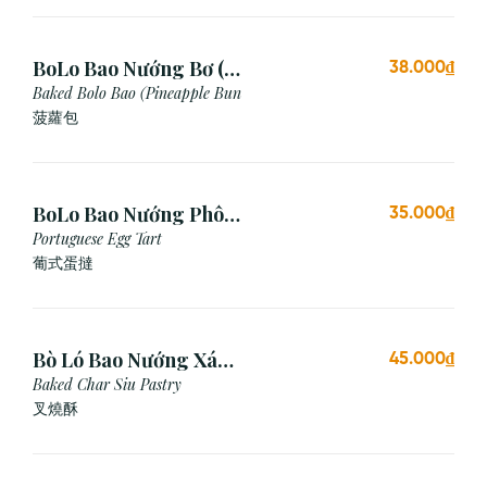
BoLo Bao Nướng Bơ (1
38.000₫
Cái)
Baked Bolo Bao (Pineapple Bun
菠蘿包
BoLo Bao Nướng Phô
35.000₫
Mai (1 Cái)
Portuguese Egg Tart
葡式蛋撻
Bò Ló Bao Nướng Xá
45.000₫
Xíu (1 Cái)
Baked Char Siu Pastry
叉燒酥