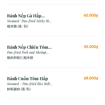
Bánh Nếp Gà Hấp
60.000₫
/Chiên (2 cái)
Steamed/ Pan-fried Sticky Rice
Chicken
糯米雞 (蒸/ 煎)
Bánh Nếp Chiên Tôm
55.000₫
Thịt (3 Cái)
Pan-fried Pork and Shrimp
Glutinous Rice Cake
豬肉和蝦仁糯米餅
Bánh Cuốn Tôm Hấp
68.000₫
Steamed / Pan-fried Rice Roll
with Shrimp
鮮蝦腸粉 (蒸/煎)