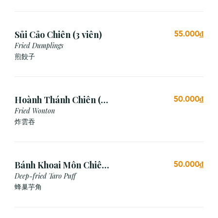
Sủi Cảo Chiên (3 viên)
55.000₫
Fried Dumplings
煎餃子
Hoành Thánh Chiên (3
50.000₫
viên)
Fried Wonton
炸雲吞
Bánh Khoai Môn Chiên
50.000₫
Xù (3 viên)
Deep-fried Taro Puff
蜂巢芋角