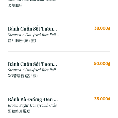
Siu
叉燒腸粉
Bánh Cuốn Sốt Tương
38.000₫
Xì Dầu (Hấp/Chiên)
Steamed / Pan-fried Rice Roll
with Soy Sauce
醬油腸粉 (蒸 / 煎)
Bánh Cuốn Sốt Tương
50.000₫
Xo (Hấp/Chiên)
Steamed / Pan-fried Rice Roll
with XO Sauce
XO醬腸粉 (蒸 / 煎)
Bánh Bò Đường Đen (1
35.000₫
Cái)
Brown Sugar Honeycomb Cake
黑糖蜂巢蛋糕