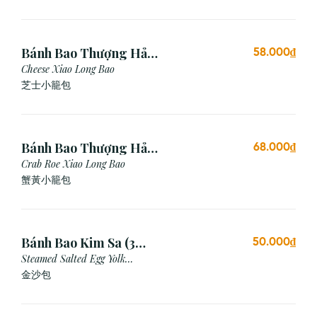
Bánh Bao Thượng Hải
58.000₫
Phô Mai (3 Viên)
Cheese Xiao Long Bao
芝士小籠包
Bánh Bao Thượng Hải
68.000₫
Gạch Cua (3 Viên)
Crab Roe Xiao Long Bao
蟹黃小籠包
Bánh Bao Kim Sa (3
50.000₫
Cái)
Steamed Salted Egg Yolk
Custard Bun
金沙包