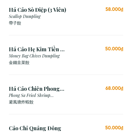
Há Cảo Sò Điệp (3 Viên)
58.000₫
Scallop Dumpling
帶子餃
Há Cảo Hẹ Kim Tiền (3
50.000₫
Viên)
Money Bag Chives Dumpling
金錢韭菜餃
Há Cảo Chiên Phong
68.000₫
Sa
Phong Sa Fried Shrimp
Dumpling (Garlic Breadcrumb)
避風塘炸蝦餃
Cảo Chỉ Quảng Đông
50.000₫