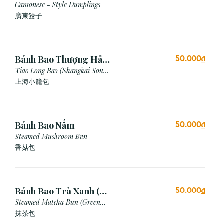
Cantonese - Style Dumplings
廣東餃⼦
Bánh Bao Thượng Hải
50.000₫
(3 Viên)
Xiao Long Bao (Shanghai Soup
Dumpling)
上海小籠包
Bánh Bao Nấm
50.000₫
Steamed Mushroom Bun
香菇包
Bánh Bao Trà Xanh (3
50.000₫
Cái)
Steamed Matcha Bun (Green
Tea Bun)
抹茶包