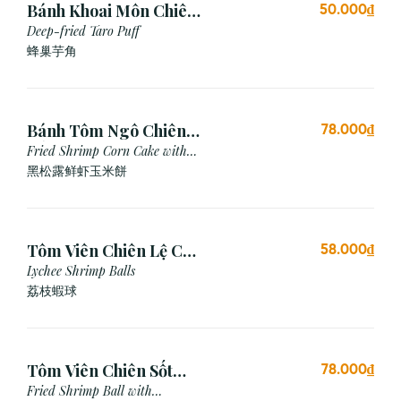
Bánh Khoai Môn Chiên
50.000₫
Xù (3 viên)
Deep-fried Taro Puff
蜂巢芋角
Bánh Tôm Ngô Chiên
78.000₫
Nấm Truffle (3 viên)
Fried Shrimp Corn Cake with
Truffle
黑松露鲜虾玉米餅
Tôm Viên Chiên Lệ Chi
58.000₫
(3 viên)
Lychee Shrimp Balls
荔枝蝦球
Tôm Viên Chiên Sốt
78.000₫
Mayonnaise (3 viên)
Fried Shrimp Ball with