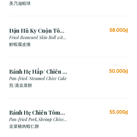
Mayonnaise Sauce
美乃滋蝦球
Đậu Hũ Ky Cuộn Tôm
58.000₫
Chiên (3 cái)
Fried Beancurd Skin Roll with
Shrimp
鮮蝦腐皮捲
Bánh Hẹ Hấp/ Chiên (3
50.000₫
Cái)
Pan-fried/Steamed Chive Cake
煎/蒸韭菜餅
Bánh Hẹ Chiên Tôm
55.000₫
Thịt
Pan-fried Pork,Shrimp Chive
Cake
韭菜豬肉蝦仁餅