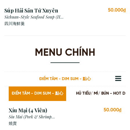
Súp Hải Sản Tứ Xuyên
50.000₫
Sichuan-Style Seafood Soup (Hot
& Sour)
四川海鮮羹
MENU CHÍNH
ĐIỂM TÂM - DIM SUM - 點心
ĐIỂM TÂM - DIM SUM - 點心
HỦ TIẾU/ MÌ/ BÚN - HOT
Xíu Mại (4 Viên)
50.000₫
Siu Mai (Pork & Shrimp
Dumpling)
燒賣