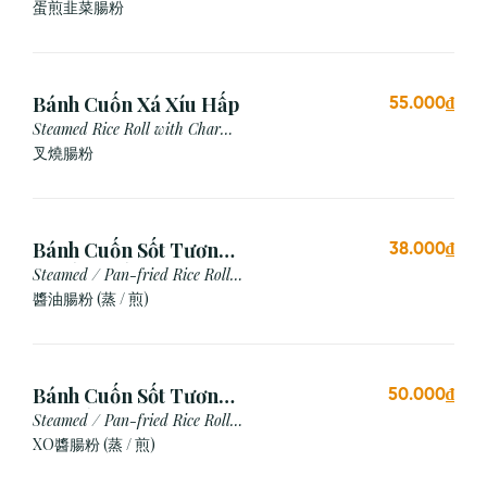
Chives & Egg
蛋煎⾲菜腸粉
Bánh Cuốn Xá Xíu Hấp
55.000₫
Steamed Rice Roll with Char
Siu
叉燒腸粉
Bánh Cuốn Sốt Tương
38.000₫
Xì Dầu (Hấp/Chiên)
Steamed / Pan-fried Rice Roll
with Soy Sauce
醬油腸粉 (蒸 / 煎)
Bánh Cuốn Sốt Tương
50.000₫
Xo (Hấp/Chiên)
Steamed / Pan-fried Rice Roll
with XO Sauce
XO醬腸粉 (蒸 / 煎)