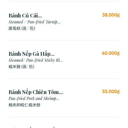
Bánh Củ Cải
38.000₫
Hấp/Chiên (3 viên)
Steamed / Pan-fried Turnip
Cake
蘿蔔糕 (蒸 / 煎)
Bánh Nếp Gà Hấp
60.000₫
/Chiên (2 cái)
Steamed/ Pan-fried Sticky Rice
Chicken
糯米雞 (蒸/ 煎)
Bánh Nếp Chiên Tôm
55.000₫
Thịt (3 Cái)
Pan-fried Pork and Shrimp
Glutinous Rice Cake
豬肉和蝦仁糯米餅