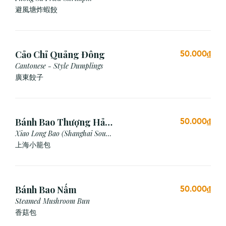
Dumpling (Garlic Breadcrumb)
避風塘炸蝦餃
Cảo Chỉ Quảng Đông
50.000₫
Cantonese - Style Dumplings
廣東餃⼦
Bánh Bao Thượng Hải
50.000₫
(3 Viên)
Xiao Long Bao (Shanghai Soup
Dumpling)
上海小籠包
Bánh Bao Nấm
50.000₫
Steamed Mushroom Bun
香菇包