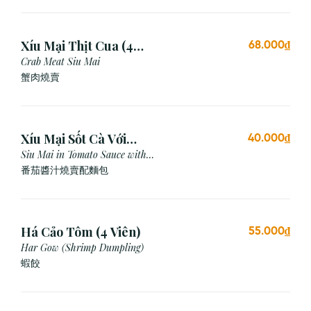
Xíu Mại Thịt Cua (4
68.000₫
Viên)
Crab Meat Siu Mai
蟹肉燒賣
Xíu Mại Sốt Cà Với
40.000₫
Bánh Mì (1 Viên)
Siu Mai in Tomato Sauce with
Bread
番茄醬汁燒賣配麵包
Há Cảo Tôm (4 Viên)
55.000₫
Har Gow (Shrimp Dumpling)
蝦餃