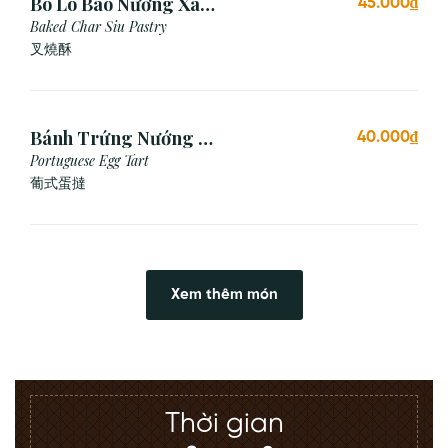
Bò Ló Bao Nướng Xá
45.000₫
Xíu (1 Cái)
Baked Char Siu Pastry
叉燒酥
Bánh Trứng Nướng Bồ
40.000₫
Đào Nha (2 Cái)
Portuguese Egg Tart
葡式蛋撻
Xem thêm món
Thời gian