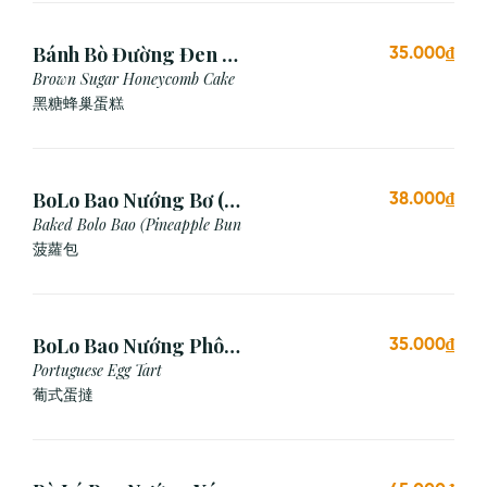
Bánh Bò Đường Đen (1
35.000₫
Cái)
Brown Sugar Honeycomb Cake
黑糖蜂巢蛋糕
BoLo Bao Nướng Bơ (1
38.000₫
Cái)
Baked Bolo Bao (Pineapple Bun
菠蘿包
BoLo Bao Nướng Phô
35.000₫
Mai (1 Cái)
Portuguese Egg Tart
葡式蛋撻