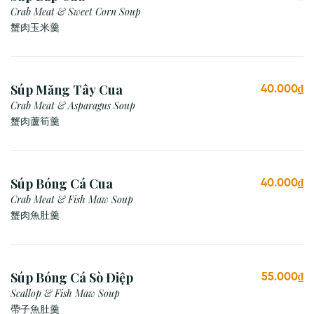
Crab Meat & Sweet Corn Soup
蟹肉玉米羹
Súp Măng Tây Cua
40.000₫
Crab Meat & Asparagus Soup
蟹肉蘆筍羹
Súp Bóng Cá Cua
40.000₫
Crab Meat & Fish Maw Soup
蟹肉魚肚羹
Súp Bóng Cá Sò Điệp
55.000₫
Scallop & Fish Maw Soup
帶子魚肚羹