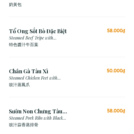
奶黃包
Tổ Ong Sốt Bò Đặc Biệt
58.000₫
Steamed Beef Tripe with
Special Sauce
特色醬汁牛百葉
Chân Gà Tàu Xì
50.000₫
Steamed Chicken Feet with
Black Bean Sauce
豉汁蒸鳳爪
Sườn Non Chưng Tàu
58.000₫
Xì Tỏi
Steamed Pork Ribs with Black
Bean & Garlic Sauce
豉汁蒜香蒸排骨