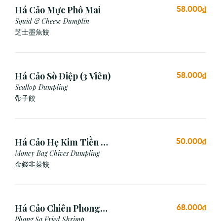
Há Cảo Mực Phô Mai
58.000₫
Squid & Cheese Dumplin
芝⼠墨⿂餃
Há Cảo Sò Điệp (3 Viên)
58.000₫
Scallop Dumpling
帶子餃
Há Cảo Hẹ Kim Tiền (3
50.000₫
Viên)
Money Bag Chives Dumpling
金錢韭菜餃
Há Cảo Chiên Phong
68.000₫
Sa
Phong Sa Fried Shrimp