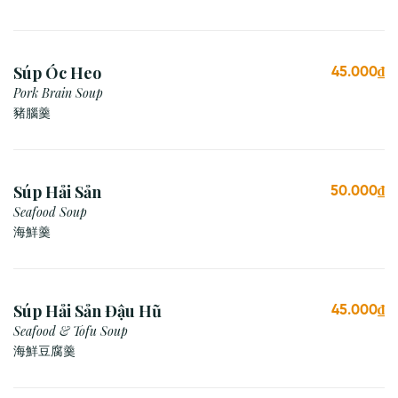
Súp Óc Heo
45.000₫
Pork Brain Soup
豬腦羹
Súp Hải Sản
50.000₫
Seafood Soup
海鮮羹
Súp Hải Sản Đậu Hũ
45.000₫
Seafood & Tofu Soup
海鮮豆腐羹