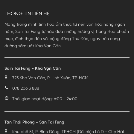
THÔNG TIN LIÊN HỆ
Mang trong mình tinh hoa ẩm thực từ nền văn hóa hàng ngàn
năm, San Tai Fung tự hào đưa những hương vị Trung Hoa chuẩn
mực, đích thực đến với cộng đồng Thủ Đức, ngay trên cung
đường sầm uất Kha Vạn Cân.
Sain Tai Fung - Kha Vạn Cân
723 Kha Vạn Cân, P. Linh Xuân, TP. HCM
078 206 3 888
Thời gian hoạt động: 6:00 - 24:00
Tân Thái Phong - San Tai Fung
Khu phố 51, P. Bình Đông, TPHCM (Đối diện Lô D - Chợ Hải