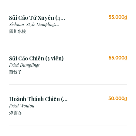
Sủi Cảo Tứ Xuyên (4
55.000₫
viên)
Sichuan-Style Dumplings
(Spicy)
四川水餃
Sủi Cảo Chiên (3 viên)
55.000₫
Fried Dumplings
煎餃子
Hoành Thánh Chiên (3
50.000₫
viên)
Fried Wonton
炸雲吞