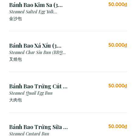
Bánh Bao Kim Sa (3
50.000₫
Cái)
Steamed Salted Egg Yolk
Custard Bun
金沙包
Bánh Bao Xá Xíu (3
50.000₫
Cái)
Steamed Char Siu Bun (BBQ
Pork Bun)
叉燒包
Bánh Bao Trứng Cút (3
50.000₫
Cái)
Steamed Quail Egg Bun
大肉包
Bánh Bao Trứng Sữa (3
50.000₫
Cái)
Steamed Custard Bun