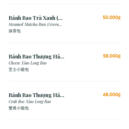
Bánh Bao Trà Xanh (3
50.000₫
Cái)
Steamed Matcha Bun (Green
Tea Bun)
抹茶包
Bánh Bao Thượng Hải
58.000₫
Phô Mai (3 Viên)
Cheese Xiao Long Bao
芝士小籠包
Bánh Bao Thượng Hải
68.000₫
Gạch Cua (3 Viên)
Crab Roe Xiao Long Bao
蟹黃小籠包