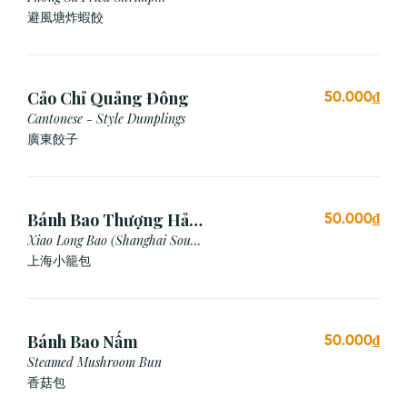
Dumpling (Garlic Breadcrumb)
避風塘炸蝦餃
Cảo Chỉ Quảng Đông
50.000₫
Cantonese - Style Dumplings
廣東餃⼦
Bánh Bao Thượng Hải
50.000₫
(3 Viên)
Xiao Long Bao (Shanghai Soup
Dumpling)
上海小籠包
Bánh Bao Nấm
50.000₫
Steamed Mushroom Bun
香菇包