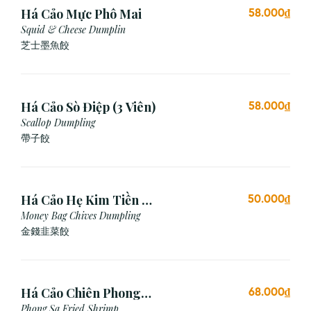
Há Cảo Mực Phô Mai
58.000₫
Squid & Cheese Dumplin
芝⼠墨⿂餃
Há Cảo Sò Điệp (3 Viên)
58.000₫
Scallop Dumpling
帶子餃
Há Cảo Hẹ Kim Tiền (3
50.000₫
Viên)
Money Bag Chives Dumpling
金錢韭菜餃
Há Cảo Chiên Phong
68.000₫
Sa
Phong Sa Fried Shrimp