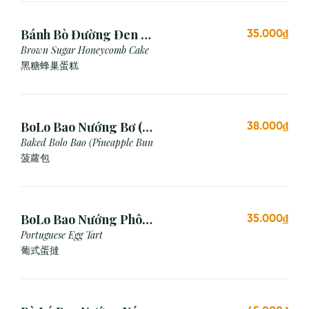
Bánh Bò Đường Đen (1
35.000₫
Cái)
Brown Sugar Honeycomb Cake
黑糖蜂巢蛋糕
BoLo Bao Nướng Bơ (1
38.000₫
Cái)
Baked Bolo Bao (Pineapple Bun
菠蘿包
BoLo Bao Nướng Phô
35.000₫
Mai (1 Cái)
Portuguese Egg Tart
葡式蛋撻