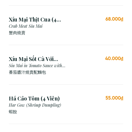
Xíu Mại Thịt Cua (4
68.000₫
Viên)
Crab Meat Siu Mai
蟹肉燒賣
Xíu Mại Sốt Cà Với
40.000₫
Bánh Mì (1 Viên)
Siu Mai in Tomato Sauce with
Bread
番茄醬汁燒賣配麵包
Há Cảo Tôm (4 Viên)
55.000₫
Har Gow (Shrimp Dumpling)
蝦餃