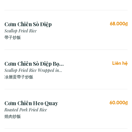
Cơm Chiên Sò Điệp
68.000₫
Scallop Fried Rice
帶子炒飯
Cơm Chiên Sò Điệp Bọc
Liên hệ
Trứng
Scallop Fried Rice Wrapped in
Egg (Omelette)
凃層蛋帶子炒飯
Cơm Chiên Heo Quay
60.000₫
Roasted Pork Fried Rice
燒肉炒飯