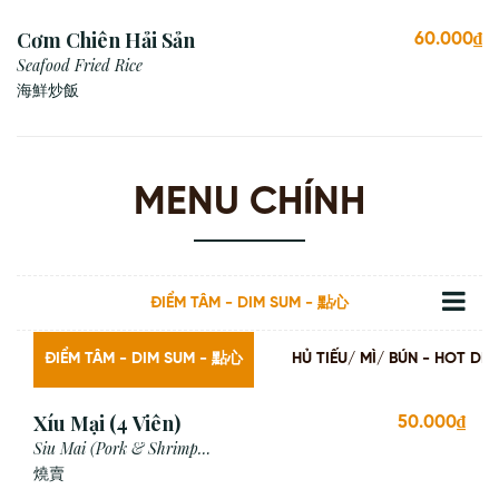
Cơm Chiên Hải Sản
60.000₫
Seafood Fried Rice
海鮮炒飯
MENU CHÍNH
ĐIỂM TÂM - DIM SUM - 點心
ĐIỂM TÂM - DIM SUM - 點心
HỦ TIẾU/ MÌ/ BÚN - HOT
Xíu Mại (4 Viên)
50.000₫
Siu Mai (Pork & Shrimp
Dumpling)
燒賣