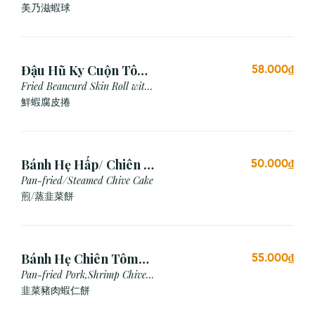
Mayonnaise Sauce
美乃滋蝦球
Đậu Hũ Ky Cuộn Tôm
58.000₫
Chiên (3 cái)
Fried Beancurd Skin Roll with
Shrimp
鮮蝦腐皮捲
Bánh Hẹ Hấp/ Chiên (3
50.000₫
Cái)
Pan-fried/Steamed Chive Cake
煎/蒸韭菜餅
Bánh Hẹ Chiên Tôm
55.000₫
Thịt
Pan-fried Pork,Shrimp Chive
Cake
韭菜豬肉蝦仁餅