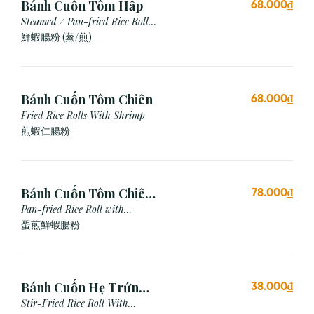
Bánh Cuốn Tôm Hấp
68.000₫
Steamed / Pan-fried Rice Roll
with Shrimp
鮮蝦腸粉 (蒸/煎)
Bánh Cuốn Tôm Chiên
68.000₫
Fried Rice Rolls With Shrimp
煎蝦仁腸粉
Bánh Cuốn Tôm Chiên
78.000₫
Trứng
Pan-fried Rice Roll with
Shrimp & Egg
蛋煎鮮蝦腸粉
Bánh Cuốn Hẹ Trứng
38.000₫
Xào
Stir-Fried Rice Roll With