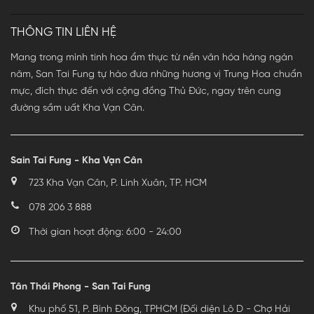
THÔNG TIN LIÊN HỆ
Mang trong mình tinh hoa ẩm thực từ nền văn hóa hàng ngàn
năm, San Tai Fung tự hào đưa những hương vị Trung Hoa chuẩn
mực, đích thực đến với cộng đồng Thủ Đức, ngay trên cung
đường sầm uất Kha Vạn Cân.
Sain Tai Fung - Kha Vạn Cân
723 Kha Vạn Cân, P. Linh Xuân, TP. HCM
078 206 3 888
Thời gian hoạt động: 6:00 - 24:00
Tân Thái Phong - San Tai Fung
Khu phố 51, P. Bình Đông, TPHCM (Đối diện Lô D - Chợ Hải