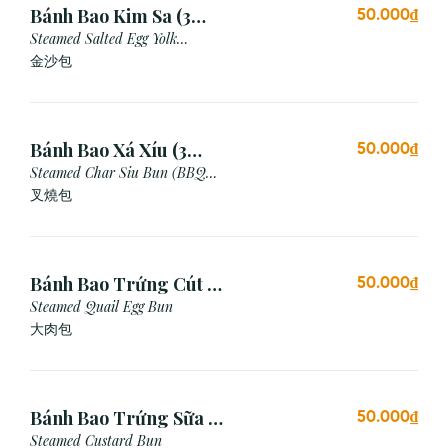
Bánh Bao Kim Sa (3
50.000₫
Cái)
Steamed Salted Egg Yolk
Custard Bun
金沙包
Bánh Bao Xá Xíu (3
50.000₫
Cái)
Steamed Char Siu Bun (BBQ
Pork Bun)
叉燒包
Bánh Bao Trứng Cút (3
50.000₫
Cái)
Steamed Quail Egg Bun
大肉包
Bánh Bao Trứng Sữa (3
50.000₫
Cái)
Steamed Custard Bun