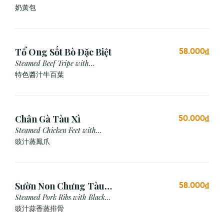
奶黃包
Tổ Ong Sốt Bò Đặc Biệt
58.000₫
Steamed Beef Tripe with
Special Sauce
特色醬汁牛百葉
Chân Gà Tàu Xì
50.000₫
Steamed Chicken Feet with
Black Bean Sauce
豉汁蒸鳳爪
Sườn Non Chưng Tàu
58.000₫
Xì Tỏi
Steamed Pork Ribs with Black
Bean & Garlic Sauce
豉汁蒜香蒸排骨