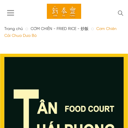
Trang chủ
CƠM CHIÊN - FRIED RICE - 炒飯
Cơm Chiên
Cải Chua Dưa Bò