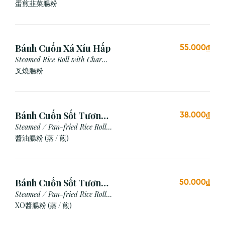
Chives & Egg
蛋煎⾲菜腸粉
Bánh Cuốn Xá Xíu Hấp
55.000₫
Steamed Rice Roll with Char
Siu
叉燒腸粉
Bánh Cuốn Sốt Tương
38.000₫
Xì Dầu (Hấp/Chiên)
Steamed / Pan-fried Rice Roll
with Soy Sauce
醬油腸粉 (蒸 / 煎)
Bánh Cuốn Sốt Tương
50.000₫
Xo (Hấp/Chiên)
Steamed / Pan-fried Rice Roll
with XO Sauce
XO醬腸粉 (蒸 / 煎)