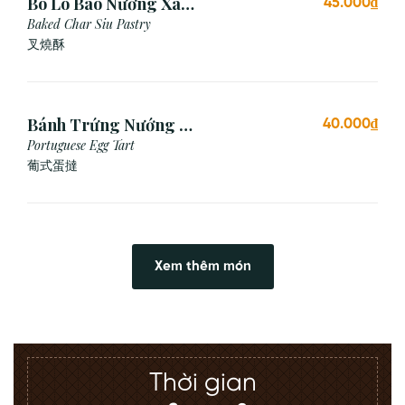
Bò Ló Bao Nướng Xá
45.000₫
Xíu (1 Cái)
Baked Char Siu Pastry
叉燒酥
Bánh Trứng Nướng Bồ
40.000₫
Đào Nha (2 Cái)
Portuguese Egg Tart
葡式蛋撻
Xem thêm món
Thời gian