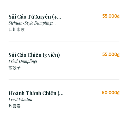
Sủi Cảo Tứ Xuyên (4
55.000₫
viên)
Sichuan-Style Dumplings
(Spicy)
四川水餃
Sủi Cảo Chiên (3 viên)
55.000₫
Fried Dumplings
煎餃子
Hoành Thánh Chiên (3
50.000₫
viên)
Fried Wonton
炸雲吞