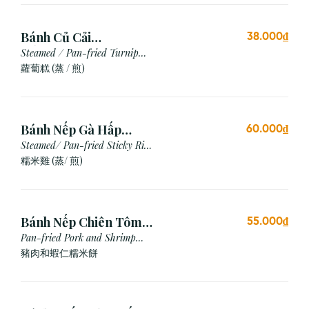
Bánh Củ Cải
38.000₫
Hấp/Chiên (3 viên)
Steamed / Pan-fried Turnip
Cake
蘿蔔糕 (蒸 / 煎)
Bánh Nếp Gà Hấp
60.000₫
/Chiên (2 cái)
Steamed/ Pan-fried Sticky Rice
Chicken
糯米雞 (蒸/ 煎)
Bánh Nếp Chiên Tôm
55.000₫
Thịt (3 Cái)
Pan-fried Pork and Shrimp
Glutinous Rice Cake
豬肉和蝦仁糯米餅