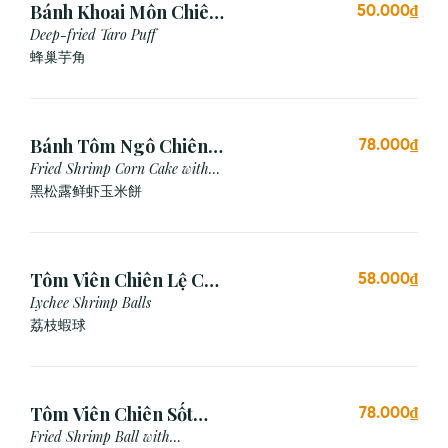
Bánh Khoai Môn Chiên
50.000₫
Xù (3 viên)
Deep-fried Taro Puff
蜂巢芋角
Bánh Tôm Ngô Chiên
78.000₫
Nấm Truffle (3 viên)
Fried Shrimp Corn Cake with
Truffle
黑松露鲜虾玉米餅
Tôm Viên Chiên Lệ Chi
58.000₫
(3 viên)
Lychee Shrimp Balls
荔枝蝦球
Tôm Viên Chiên Sốt
78.000₫
Mayonnaise (3 viên)
Fried Shrimp Ball with