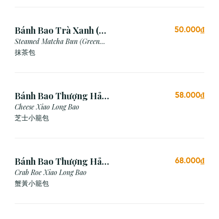
Bánh Bao Trà Xanh (3
50.000₫
Cái)
Steamed Matcha Bun (Green
Tea Bun)
抹茶包
Bánh Bao Thượng Hải
58.000₫
Phô Mai (3 Viên)
Cheese Xiao Long Bao
芝士小籠包
Bánh Bao Thượng Hải
68.000₫
Gạch Cua (3 Viên)
Crab Roe Xiao Long Bao
蟹黃小籠包