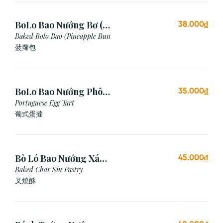
BoLo Bao Nướng Bơ (1
38.000₫
Cái)
Baked Bolo Bao (Pineapple Bun
菠蘿包
BoLo Bao Nướng Phô
35.000₫
Mai (1 Cái)
Portuguese Egg Tart
葡式蛋撻
Bò Ló Bao Nướng Xá
45.000₫
Xíu (1 Cái)
Baked Char Siu Pastry
叉燒酥