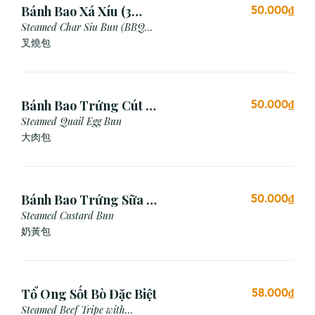
Bánh Bao Xá Xíu (3
50.000₫
Cái)
Steamed Char Siu Bun (BBQ
Pork Bun)
叉燒包
Bánh Bao Trứng Cút (3
50.000₫
Cái)
Steamed Quail Egg Bun
大肉包
Bánh Bao Trứng Sữa (3
50.000₫
Cái)
Steamed Custard Bun
奶黃包
Tổ Ong Sốt Bò Đặc Biệt
58.000₫
Steamed Beef Tripe with