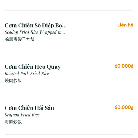
Cơm Chiên Sò Điệp Bọc
Liên hệ
Trứng
Scallop Fried Rice Wrapped in
Egg (Omelette)
凃層蛋帶子炒飯
Cơm Chiên Heo Quay
60.000₫
Roasted Pork Fried Rice
燒肉炒飯
Cơm Chiên Hải Sản
60.000₫
Seafood Fried Rice
海鮮炒飯