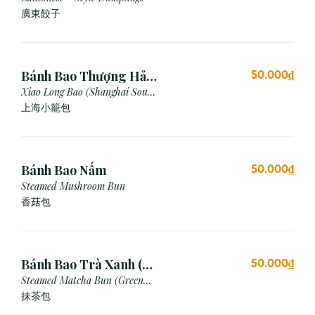
廣東餃⼦
Bánh Bao Thượng Hải
50.000₫
(3 Viên)
Xiao Long Bao (Shanghai Soup
Dumpling)
上海小籠包
Bánh Bao Nấm
50.000₫
Steamed Mushroom Bun
香菇包
Bánh Bao Trà Xanh (3
50.000₫
Cái)
Steamed Matcha Bun (Green
Tea Bun)
抹茶包