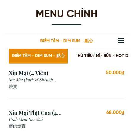
MENU CHÍNH
ĐIỂM TÂM - DIM SUM - 點心
ĐIỂM TÂM - DIM SUM - 點心
HỦ TIẾU/ MÌ/ BÚN - HOT
Xíu Mại (4 Viên)
50.000₫
Siu Mai (Pork & Shrimp
Dumpling)
燒賣
Xíu Mại Thịt Cua (4
68.000₫
Viên)
Crab Meat Siu Mai
蟹肉燒賣