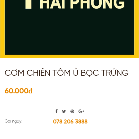
CƠM CHIÊN TÔM Ủ BỌC TRỨNG
60.000₫
078 206 3888
Gọi ngay: