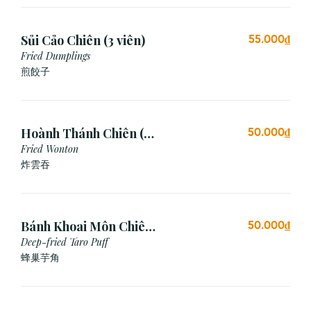
Sủi Cảo Chiên (3 viên)
55.000₫
Fried Dumplings
煎餃子
Hoành Thánh Chiên (3
50.000₫
viên)
Fried Wonton
炸雲吞
Bánh Khoai Môn Chiên
50.000₫
Xù (3 viên)
Deep-fried Taro Puff
蜂巢芋角