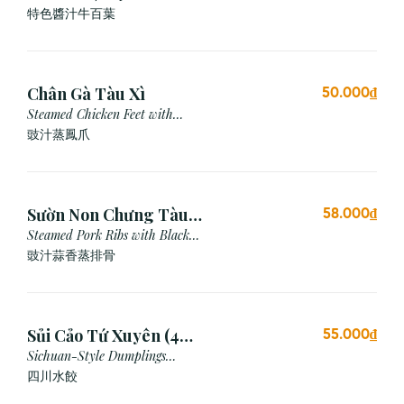
Special Sauce
特色醬汁牛百葉
Chân Gà Tàu Xì
50.000₫
Steamed Chicken Feet with
Black Bean Sauce
豉汁蒸鳳爪
Sườn Non Chưng Tàu
58.000₫
Xì Tỏi
Steamed Pork Ribs with Black
Bean & Garlic Sauce
豉汁蒜香蒸排骨
Sủi Cảo Tứ Xuyên (4
55.000₫
viên)
Sichuan-Style Dumplings
(Spicy)
四川水餃