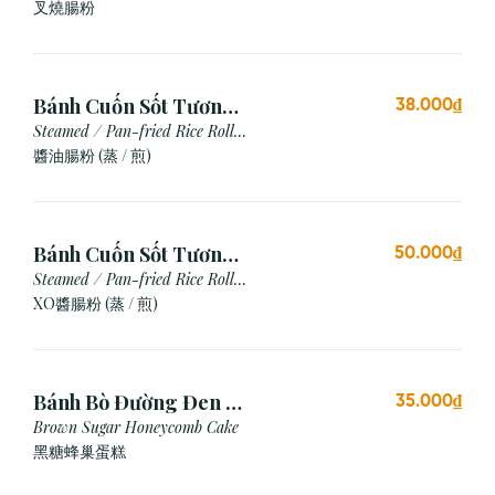
Siu
叉燒腸粉
Bánh Cuốn Sốt Tương
38.000₫
Xì Dầu (Hấp/Chiên)
Steamed / Pan-fried Rice Roll
with Soy Sauce
醬油腸粉 (蒸 / 煎)
Bánh Cuốn Sốt Tương
50.000₫
Xo (Hấp/Chiên)
Steamed / Pan-fried Rice Roll
with XO Sauce
XO醬腸粉 (蒸 / 煎)
Bánh Bò Đường Đen (1
35.000₫
Cái)
Brown Sugar Honeycomb Cake
黑糖蜂巢蛋糕