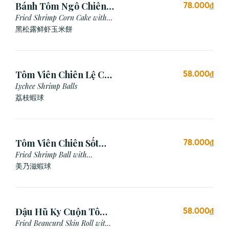
Bánh Tôm Ngô Chiên
78.000₫
Nấm Truffle (3 viên)
Fried Shrimp Corn Cake with
Truffle
黑松露鲜虾玉米餅
Tôm Viên Chiên Lệ Chi
58.000₫
(3 viên)
Lychee Shrimp Balls
荔枝蝦球
Tôm Viên Chiên Sốt
78.000₫
Mayonnaise (3 viên)
Fried Shrimp Ball with
Mayonnaise Sauce
美乃滋蝦球
Đậu Hũ Ky Cuộn Tôm
58.000₫
Chiên (3 cái)
Fried Beancurd Skin Roll with