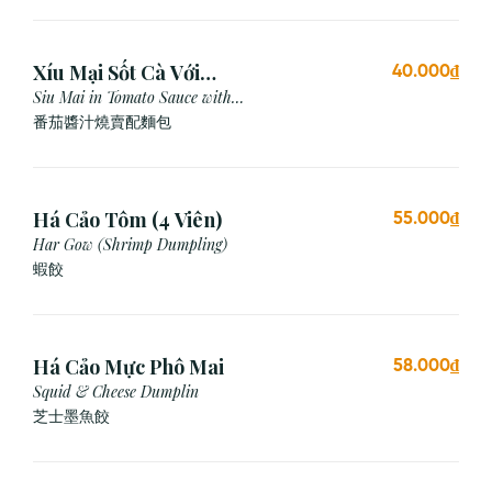
Xíu Mại Sốt Cà Với
40.000₫
Bánh Mì (1 Viên)
Siu Mai in Tomato Sauce with
Bread
番茄醬汁燒賣配麵包
Há Cảo Tôm (4 Viên)
55.000₫
Har Gow (Shrimp Dumpling)
蝦餃
Há Cảo Mực Phô Mai
58.000₫
Squid & Cheese Dumplin
芝⼠墨⿂餃