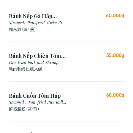
Bánh Nếp Gà Hấp
60.000₫
/Chiên (2 cái)
Steamed/ Pan-fried Sticky Rice
Chicken
糯米雞 (蒸/ 煎)
Bánh Nếp Chiên Tôm
55.000₫
Thịt (3 Cái)
Pan-fried Pork and Shrimp
Glutinous Rice Cake
豬肉和蝦仁糯米餅
Bánh Cuốn Tôm Hấp
68.000₫
Steamed / Pan-fried Rice Roll
with Shrimp
鮮蝦腸粉 (蒸/煎)