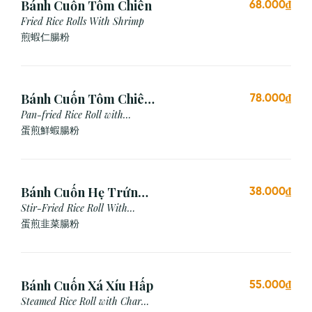
Bánh Cuốn Tôm Chiên
68.000₫
Fried Rice Rolls With Shrimp
煎蝦仁腸粉
Bánh Cuốn Tôm Chiên
78.000₫
Trứng
Pan-fried Rice Roll with
Shrimp & Egg
蛋煎鮮蝦腸粉
Bánh Cuốn Hẹ Trứng
38.000₫
Xào
Stir-Fried Rice Roll With
Chives & Egg
蛋煎⾲菜腸粉
Bánh Cuốn Xá Xíu Hấp
55.000₫
Steamed Rice Roll with Char