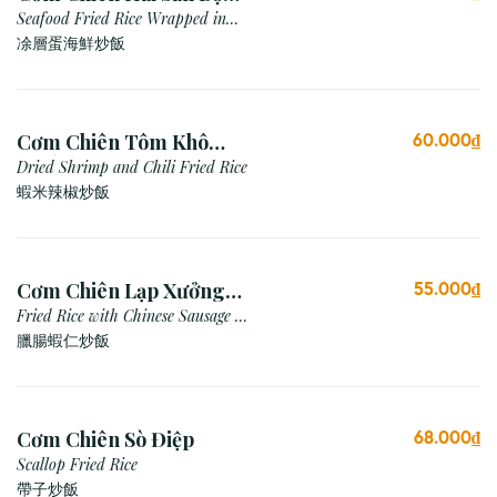
Trứng
Seafood Fried Rice Wrapped in
Egg (Omelette)
凃層蛋海鮮炒飯
Cơm Chiên Tôm Khô
60.000₫
Muối Ớt Cay
Dried Shrimp and Chili Fried Rice
蝦米辣椒炒飯
Cơm Chiên Lạp Xưởng
55.000₫
Tôm
Fried Rice with Chinese Sausage &
Prawn
臘腸蝦仁炒飯
Cơm Chiên Sò Điệp
68.000₫
Scallop Fried Rice
帶子炒飯