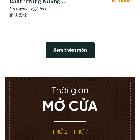
Bánh Trứng Nướng Bồ
40.000₫
Đào Nha (2 Cái)
Portuguese Egg Tart
葡式蛋撻
Xem thêm món
Thời gian
MỞ CỬA
THỨ 2 - THỨ 7