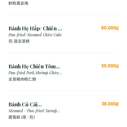
Shrimp
鮮蝦腐皮捲
Bánh Hẹ Hấp/ Chiên (3
50.000₫
Cái)
Pan-fried/Steamed Chive Cake
煎/蒸韭菜餅
Bánh Hẹ Chiên Tôm
55.000₫
Thịt
Pan-fried Pork,Shrimp Chive
Cake
韭菜豬肉蝦仁餅
Bánh Củ Cải
38.000₫
Hấp/Chiên (3 viên)
Steamed / Pan-fried Turnip
Cake
蘿蔔糕 (蒸 / 煎)