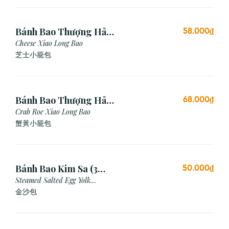
Bánh Bao Thượng Hải
58.000₫
Phô Mai (3 Viên)
Cheese Xiao Long Bao
芝士小籠包
Bánh Bao Thượng Hải
68.000₫
Gạch Cua (3 Viên)
Crab Roe Xiao Long Bao
蟹黃小籠包
Bánh Bao Kim Sa (3
50.000₫
Cái)
Steamed Salted Egg Yolk
Custard Bun
金沙包