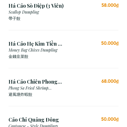
Há Cảo Sò Điệp (3 Viên)
58.000₫
Scallop Dumpling
帶子餃
Há Cảo Hẹ Kim Tiền (3
50.000₫
Viên)
Money Bag Chives Dumpling
金錢韭菜餃
Há Cảo Chiên Phong
68.000₫
Sa
Phong Sa Fried Shrimp
Dumpling (Garlic Breadcrumb)
避風塘炸蝦餃
Cảo Chỉ Quảng Đông
50.000₫
Cantonese - Style Dumplings