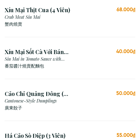
Xíu Mại Thịt Cua (4 Viên)
68.000₫
Crab Meat Siu Mai
蟹肉燒賣
Xíu Mại Sốt Cà Với Bánh
40.000₫
Mì (1 Viên)
Siu Mai in Tomato Sauce with
Bread
番茄醬汁燒賣配麵包
Cảo Chỉ Quảng Đông (3
50.000₫
viên)
Cantonese-Style Dumplings
廣東餃子
Há Cảo Sò Điệp (3 Viên)
55.000₫