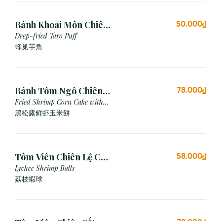
Bánh Khoai Môn Chiên
50.000₫
Xù (3 viên)
Deep-fried Taro Puff
蜂巢芋角
Bánh Tôm Ngô Chiên
78.000₫
Nấm Truffle (3 viên)
Fried Shrimp Corn Cake with
Truffle
黑松露鲜虾玉米餅
Tôm Viên Chiên Lệ Chi
58.000₫
(3 viên)
Lychee Shrimp Balls
荔枝蝦球