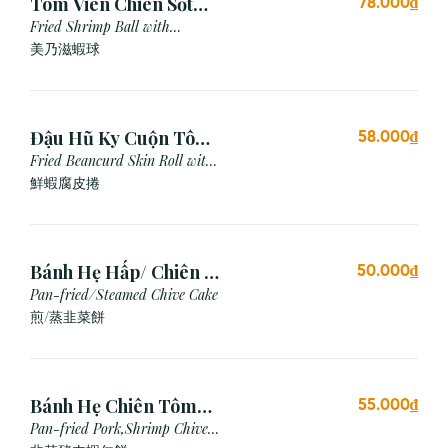
Tôm Viên Chiên Sốt
78.000₫
Mayonnaise (3 viên)
Fried Shrimp Ball with
Mayonnaise Sauce
美乃滋蝦球
Đậu Hũ Ky Cuộn Tôm
58.000₫
Chiên (3 cái)
Fried Beancurd Skin Roll with
Shrimp
鮮蝦腐皮捲
Bánh Hẹ Hấp/ Chiên (3
50.000₫
Cái)
Pan-fried/Steamed Chive Cake
煎/蒸韭菜餅
Bánh Hẹ Chiên Tôm
55.000₫
Thịt
Pan-fried Pork,Shrimp Chive