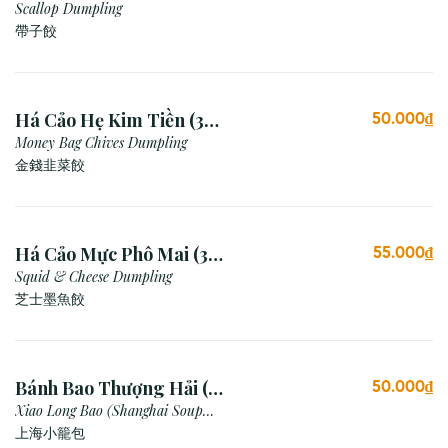
Scallop Dumpling
帶子餃
Há Cảo Hẹ Kim Tiền (3
50.000₫
Viên)
Money Bag Chives Dumpling
金錢韭菜餃
Há Cảo Mực Phô Mai (3
55.000₫
Viên)
Squid & Cheese Dumpling
芝士墨魚餃
Bánh Bao Thượng Hải (3
50.000₫
viên)
Xiao Long Bao (Shanghai Soup
Dumpling)
上海小籠包