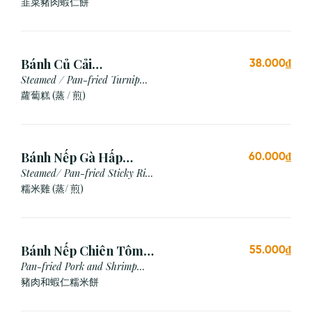
Cake
韭菜豬肉蝦仁餅
Bánh Củ Cải
38.000₫
Hấp/Chiên (3 viên)
Steamed / Pan-fried Turnip
Cake
蘿蔔糕 (蒸 / 煎)
Bánh Nếp Gà Hấp
60.000₫
/Chiên (2 cái)
Steamed/ Pan-fried Sticky Rice
Chicken
糯米雞 (蒸/ 煎)
Bánh Nếp Chiên Tôm
55.000₫
Thịt (3 Cái)
Pan-fried Pork and Shrimp
Glutinous Rice Cake
豬肉和蝦仁糯米餅