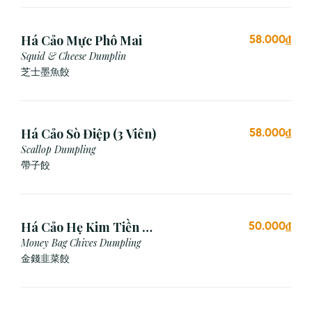
Há Cảo Mực Phô Mai
58.000₫
Squid & Cheese Dumplin
芝⼠墨⿂餃
Há Cảo Sò Điệp (3 Viên)
58.000₫
Scallop Dumpling
帶子餃
Há Cảo Hẹ Kim Tiền (3
50.000₫
Viên)
Money Bag Chives Dumpling
金錢韭菜餃