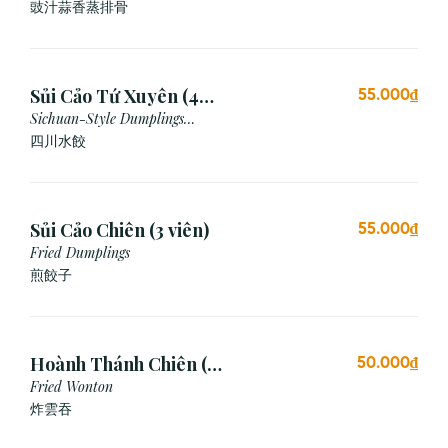
Bean & Garlic Sauce
豉汁蒜香蒸排骨
Sủi Cảo Tứ Xuyên (4
55.000₫
viên)
Sichuan-Style Dumplings
(Spicy)
四川水餃
Sủi Cảo Chiên (3 viên)
55.000₫
Fried Dumplings
煎餃子
Hoành Thánh Chiên (3
50.000₫
viên)
Fried Wonton
炸雲吞