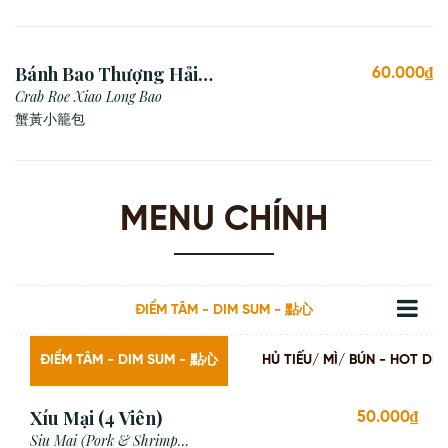
Bánh Bao Thượng Hải
60.000₫
Gạch Cua (3 viên)
Crab Roe Xiao Long Bao
蟹黃小籠包
MENU CHÍNH
ĐIỂM TÂM - DIM SUM - 點心
ĐIỂM TÂM - DIM SUM - 點心
HỦ TIẾU/ MÌ/ BÚN - HOT
Xíu Mại (4 Viên)
50.000₫
Siu Mai (Pork & Shrimp