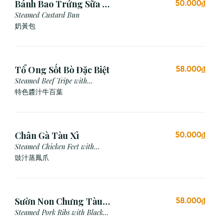
Bánh Bao Trứng Sữa (3
50.000₫
Cái)
Steamed Custard Bun
奶黃包
Tổ Ong Sốt Bò Đặc Biệt
58.000₫
Steamed Beef Tripe with
Special Sauce
特色醬汁牛百葉
Chân Gà Tàu Xì
50.000₫
Steamed Chicken Feet with
Black Bean Sauce
豉汁蒸鳳爪
Sườn Non Chưng Tàu
58.000₫
Xì Tỏi
Steamed Pork Ribs with Black