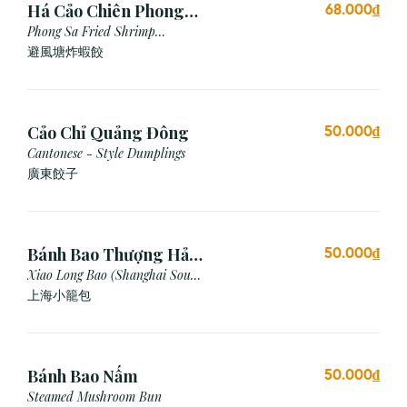
Há Cảo Chiên Phong
68.000₫
Sa
Phong Sa Fried Shrimp
Dumpling (Garlic Breadcrumb)
避風塘炸蝦餃
Cảo Chỉ Quảng Đông
50.000₫
Cantonese - Style Dumplings
廣東餃⼦
Bánh Bao Thượng Hải
50.000₫
(3 Viên)
Xiao Long Bao (Shanghai Soup
Dumpling)
上海小籠包
Bánh Bao Nấm
50.000₫
Steamed Mushroom Bun