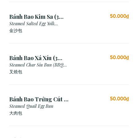
Bánh Bao Kim Sa (3
50.000₫
Cái)
Steamed Salted Egg Yolk
Custard Bun
金沙包
Bánh Bao Xá Xíu (3
50.000₫
Cái)
Steamed Char Siu Bun (BBQ
Pork Bun)
叉燒包
Bánh Bao Trứng Cút (3
50.000₫
Cái)
Steamed Quail Egg Bun
大肉包