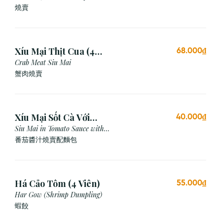
Dumpling)
燒賣
Xíu Mại Thịt Cua (4
68.000₫
Viên)
Crab Meat Siu Mai
蟹肉燒賣
Xíu Mại Sốt Cà Với
40.000₫
Bánh Mì (1 Viên)
Siu Mai in Tomato Sauce with
Bread
番茄醬汁燒賣配麵包
Há Cảo Tôm (4 Viên)
55.000₫
Har Gow (Shrimp Dumpling)
蝦餃