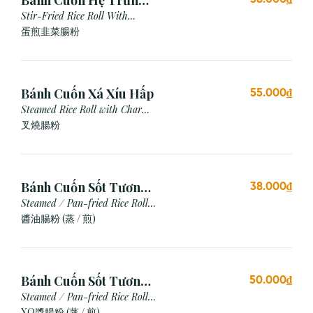
Bánh Cuốn Hẹ Trứng
Xào
Stir-Fried Rice Roll With
Chives & Egg
蛋煎⾲菜腸粉
Bánh Cuốn Xá Xíu Hấp
55.000₫
Steamed Rice Roll with Char
Siu
叉燒腸粉
Bánh Cuốn Sốt Tương
38.000₫
Xì Dầu (Hấp/Chiên)
Steamed / Pan-fried Rice Roll
with Soy Sauce
醬油腸粉 (蒸 / 煎)
Bánh Cuốn Sốt Tương
50.000₫
Xo (Hấp/Chiên)
Steamed / Pan-fried Rice Roll
with XO Sauce
XO醬腸粉 (蒸 / 煎)