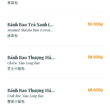
香菇包
Bánh Bao Trà Xanh (3
50.000₫
Cái)
Steamed Matcha Bun (Green
Tea Bun)
抹茶包
Bánh Bao Thượng Hải
58.000₫
Phô Mai (3 Viên)
Cheese Xiao Long Bao
芝士小籠包
Bánh Bao Thượng Hải
68.000₫
Gạch Cua (3 Viên)
Crab Roe Xiao Long Bao
蟹黃小籠包