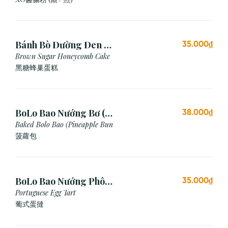
Bánh Bò Đường Đen (1
35.000₫
Cái)
Brown Sugar Honeycomb Cake
黑糖蜂巢蛋糕
BoLo Bao Nướng Bơ (1
38.000₫
Cái)
Baked Bolo Bao (Pineapple Bun
菠蘿包
BoLo Bao Nướng Phô
35.000₫
Mai (1 Cái)
Portuguese Egg Tart
葡式蛋撻