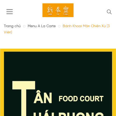
Trang chủ
Menu A La Carte
Bánh Khoai Môn Chiên Xù (3
Viên)