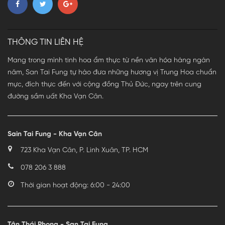
THÔNG TIN LIÊN HỆ
Mang trong mình tinh hoa ẩm thực từ nền văn hóa hàng ngàn
năm, San Tai Fung tự hào đưa những hương vị Trung Hoa chuẩn
mực, đích thực đến với cộng đồng Thủ Đức, ngay trên cung
đường sầm uất Kha Vạn Cân.
Sain Tai Fung - Kha Vạn Cân
723 Kha Vạn Cân, P. Linh Xuân, TP. HCM
078 206 3 888
Thời gian hoạt động: 6:00 - 24:00
Tân Thái Phong - San Tai Fung