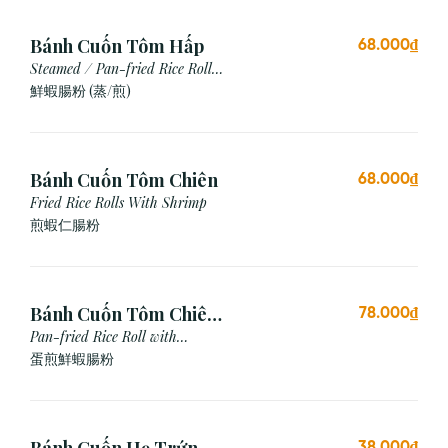
Bánh Cuốn Tôm Hấp
68.000₫
Steamed / Pan-fried Rice Roll
with Shrimp
鮮蝦腸粉 (蒸/煎)
Bánh Cuốn Tôm Chiên
68.000₫
Fried Rice Rolls With Shrimp
煎蝦仁腸粉
Bánh Cuốn Tôm Chiên
78.000₫
Trứng
Pan-fried Rice Roll with
Shrimp & Egg
蛋煎鮮蝦腸粉
38.000₫