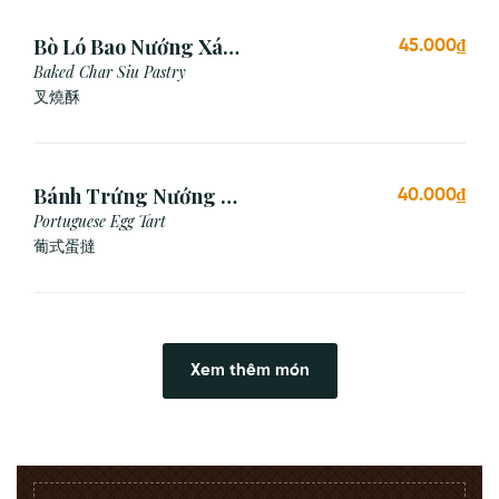
Bò Ló Bao Nướng Xá
45.000₫
Xíu (1 Cái)
Baked Char Siu Pastry
叉燒酥
Bánh Trứng Nướng Bồ
40.000₫
Đào Nha (2 Cái)
Portuguese Egg Tart
葡式蛋撻
Xem thêm món