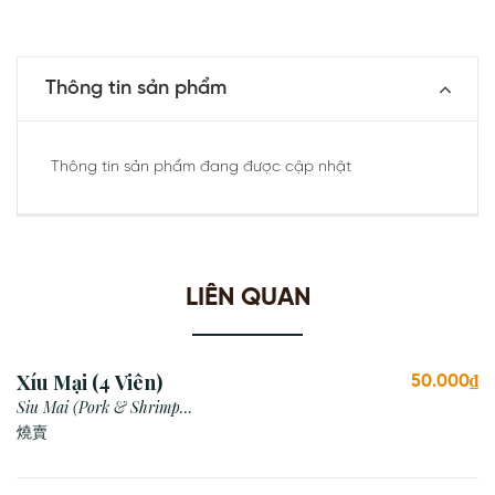
Thông tin sản phẩm
Thông tin sản phẩm đang được cập nhật
LIÊN QUAN
Xíu Mại (4 Viên)
50.000₫
Siu Mai (Pork & Shrimp
Dumpling)
燒賣