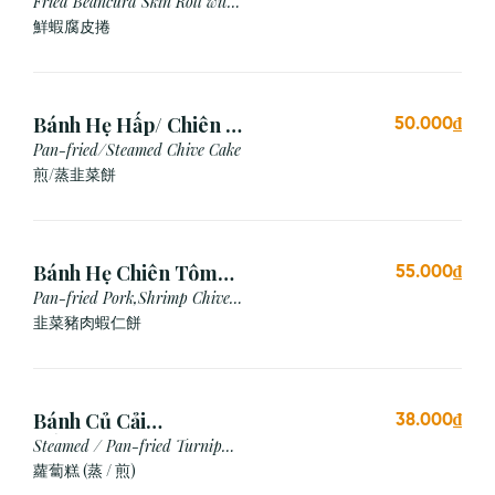
Chiên (3 cái)
Fried Beancurd Skin Roll with
Shrimp
鮮蝦腐皮捲
Bánh Hẹ Hấp/ Chiên (3
50.000₫
Cái)
Pan-fried/Steamed Chive Cake
煎/蒸韭菜餅
Bánh Hẹ Chiên Tôm
55.000₫
Thịt
Pan-fried Pork,Shrimp Chive
Cake
韭菜豬肉蝦仁餅
Bánh Củ Cải
38.000₫
Hấp/Chiên (3 viên)
Steamed / Pan-fried Turnip
Cake
蘿蔔糕 (蒸 / 煎)