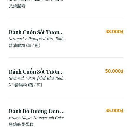
Siu
叉燒腸粉
Bánh Cuốn Sốt Tương
38.000₫
Xì Dầu (Hấp/Chiên)
Steamed / Pan-fried Rice Roll
with Soy Sauce
醬油腸粉 (蒸 / 煎)
Bánh Cuốn Sốt Tương
50.000₫
Xo (Hấp/Chiên)
Steamed / Pan-fried Rice Roll
with XO Sauce
XO醬腸粉 (蒸 / 煎)
Bánh Bò Đường Đen (1
35.000₫
Cái)
Brown Sugar Honeycomb Cake
黑糖蜂巢蛋糕