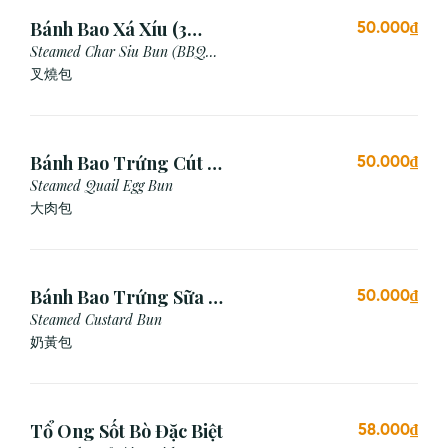
Bánh Bao Xá Xíu (3
50.000₫
Cái)
Steamed Char Siu Bun (BBQ
Pork Bun)
叉燒包
Bánh Bao Trứng Cút (3
50.000₫
Cái)
Steamed Quail Egg Bun
大肉包
Bánh Bao Trứng Sữa (3
50.000₫
Cái)
Steamed Custard Bun
奶黃包
Tổ Ong Sốt Bò Đặc Biệt
58.000₫