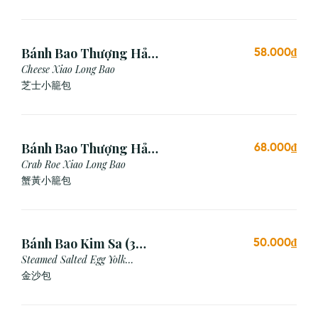
Bánh Bao Thượng Hải
58.000₫
Phô Mai (3 Viên)
Cheese Xiao Long Bao
芝士小籠包
Bánh Bao Thượng Hải
68.000₫
Gạch Cua (3 Viên)
Crab Roe Xiao Long Bao
蟹黃小籠包
Bánh Bao Kim Sa (3
50.000₫
Cái)
Steamed Salted Egg Yolk
Custard Bun
金沙包