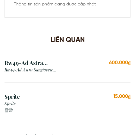
Thông tin sản phẩm đang được cập nhật
LIÊN QUAN
Rw49-Ad Astra
600.000₫
Sangiovese Rubicone Igt
Rw49-Ad Astra Sangiovese
Rubicone Igt /Italy
/Italy
Sprite
15.000₫
Sprite
雪碧