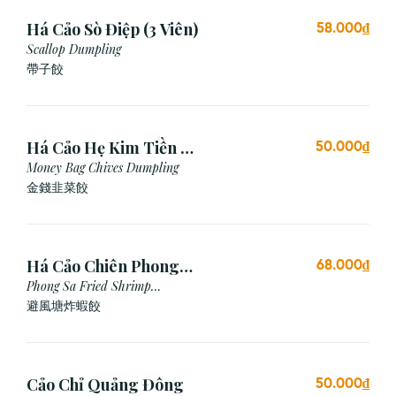
Há Cảo Sò Điệp (3 Viên)
58.000₫
Scallop Dumpling
帶子餃
Há Cảo Hẹ Kim Tiền (3
50.000₫
Viên)
Money Bag Chives Dumpling
金錢韭菜餃
Há Cảo Chiên Phong
68.000₫
Sa
Phong Sa Fried Shrimp
Dumpling (Garlic Breadcrumb)
避風塘炸蝦餃
Cảo Chỉ Quảng Đông
50.000₫