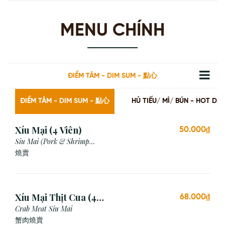
MENU CHÍNH
ĐIỂM TÂM - DIM SUM - 點心
ĐIỂM TÂM - DIM SUM - 點心
HỦ TIẾU/ MÌ/ BÚN - HOT
Xíu Mại (4 Viên)
50.000₫
Siu Mai (Pork & Shrimp
Dumpling)
燒賣
Xíu Mại Thịt Cua (4
68.000₫
Viên)
Crab Meat Siu Mai
蟹肉燒賣