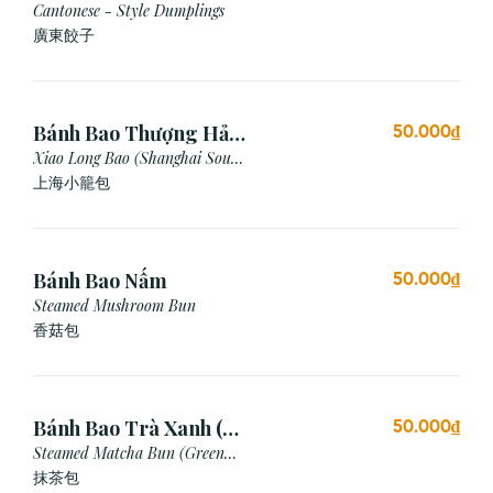
Cantonese - Style Dumplings
廣東餃⼦
Bánh Bao Thượng Hải
50.000₫
(3 Viên)
Xiao Long Bao (Shanghai Soup
Dumpling)
上海小籠包
Bánh Bao Nấm
50.000₫
Steamed Mushroom Bun
香菇包
Bánh Bao Trà Xanh (3
50.000₫
Cái)
Steamed Matcha Bun (Green
Tea Bun)
抹茶包