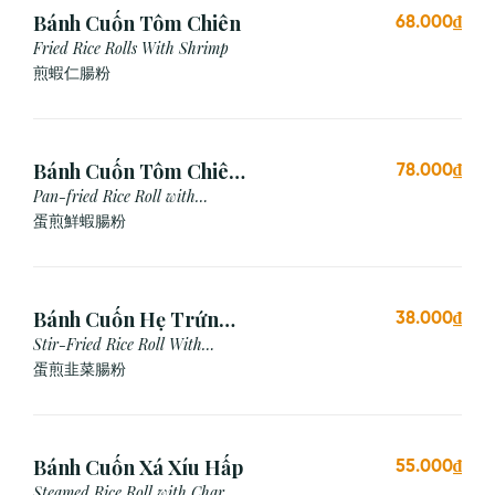
Bánh Cuốn Tôm Chiên
68.000₫
Fried Rice Rolls With Shrimp
煎蝦仁腸粉
Bánh Cuốn Tôm Chiên
78.000₫
Trứng
Pan-fried Rice Roll with
Shrimp & Egg
蛋煎鮮蝦腸粉
Bánh Cuốn Hẹ Trứng
38.000₫
Xào
Stir-Fried Rice Roll With
Chives & Egg
蛋煎⾲菜腸粉
Bánh Cuốn Xá Xíu Hấp
55.000₫
Steamed Rice Roll with Char