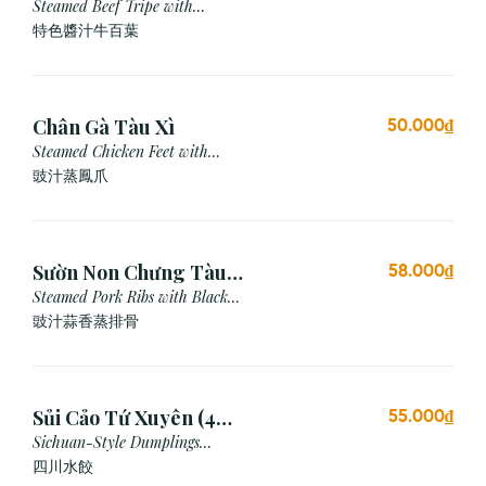
Steamed Beef Tripe with
Special Sauce
特色醬汁牛百葉
Chân Gà Tàu Xì
50.000₫
Steamed Chicken Feet with
Black Bean Sauce
豉汁蒸鳳爪
Sườn Non Chưng Tàu
58.000₫
Xì Tỏi
Steamed Pork Ribs with Black
Bean & Garlic Sauce
豉汁蒜香蒸排骨
Sủi Cảo Tứ Xuyên (4
55.000₫
viên)
Sichuan-Style Dumplings
(Spicy)
四川水餃