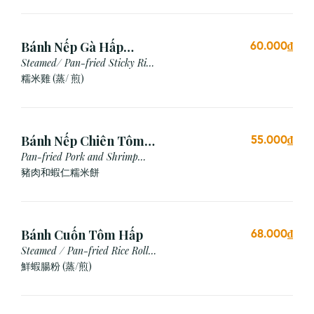
Bánh Nếp Gà Hấp
60.000₫
/Chiên (2 cái)
Steamed/ Pan-fried Sticky Rice
Chicken
糯米雞 (蒸/ 煎)
Bánh Nếp Chiên Tôm
55.000₫
Thịt (3 Cái)
Pan-fried Pork and Shrimp
Glutinous Rice Cake
豬肉和蝦仁糯米餅
Bánh Cuốn Tôm Hấp
68.000₫
Steamed / Pan-fried Rice Roll
with Shrimp
鮮蝦腸粉 (蒸/煎)