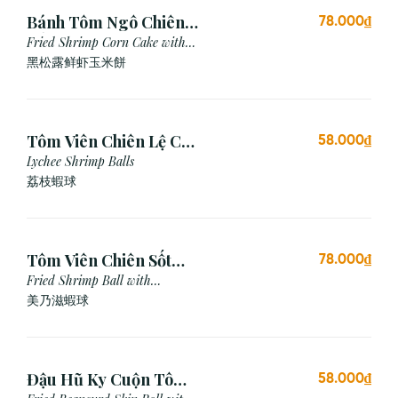
Bánh Tôm Ngô Chiên
78.000₫
Nấm Truffle (3 viên)
Fried Shrimp Corn Cake with
Truffle
黑松露鲜虾玉米餅
Tôm Viên Chiên Lệ Chi
58.000₫
(3 viên)
Lychee Shrimp Balls
荔枝蝦球
Tôm Viên Chiên Sốt
78.000₫
Mayonnaise (3 viên)
Fried Shrimp Ball with
Mayonnaise Sauce
美乃滋蝦球
Đậu Hũ Ky Cuộn Tôm
58.000₫