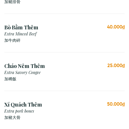
加豬排骨
Bò Bằm Thêm
40.000₫
Extra Minced Beef
加牛肉碎
Cháo Nêm Thêm
25.000₫
Extra Savory Congee
加稀飯
Xí Quách Thêm
50.000₫
Extra pork bones
加豬大骨