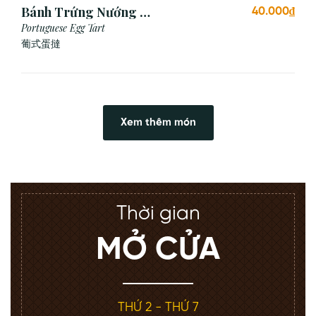
Bánh Trứng Nướng Bồ
40.000₫
Đào Nha (2 Cái)
Portuguese Egg Tart
葡式蛋撻
Xem thêm món
Thời gian
MỞ CỬA
THỨ 2 - THỨ 7