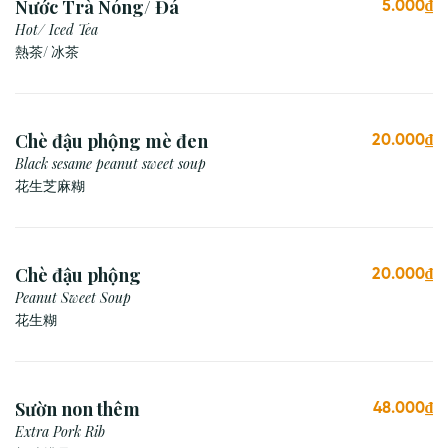
Nước Trà Nóng/ Đá
5.000₫
Hot/ Iced Tea
熱茶/ 冰茶
Chè đậu phộng mè đen
20.000₫
Black sesame peanut sweet soup
花生芝麻糊
Chè đậu phộng
20.000₫
Peanut Sweet Soup
花生糊
Sườn non thêm
48.000₫
Extra Pork Rib