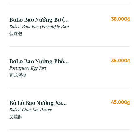
BoLo Bao Nướng Bơ (1
38.000₫
Cái)
Baked Bolo Bao (Pineapple Bun
菠蘿包
BoLo Bao Nướng Phô
35.000₫
Mai (1 Cái)
Portuguese Egg Tart
葡式蛋撻
Bò Ló Bao Nướng Xá
45.000₫
Xíu (1 Cái)
Baked Char Siu Pastry
叉燒酥