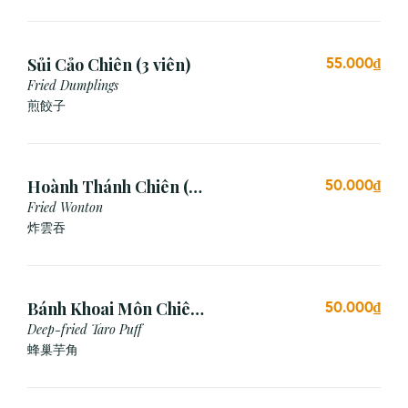
Sủi Cảo Chiên (3 viên)
55.000₫
Fried Dumplings
煎餃子
Hoành Thánh Chiên (3
50.000₫
viên)
Fried Wonton
炸雲吞
Bánh Khoai Môn Chiên
50.000₫
Xù (3 viên)
Deep-fried Taro Puff
蜂巢芋角