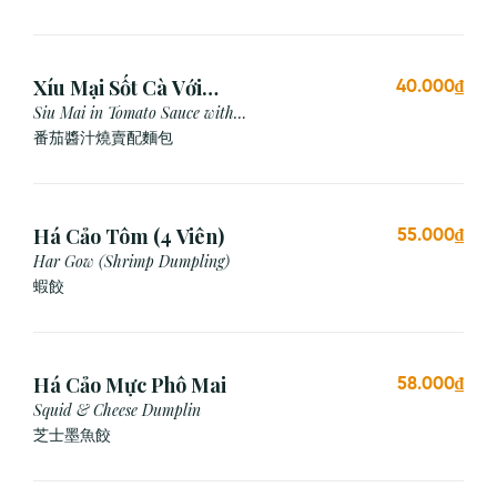
Xíu Mại Sốt Cà Với
40.000₫
Bánh Mì (1 Viên)
Siu Mai in Tomato Sauce with
Bread
番茄醬汁燒賣配麵包
Há Cảo Tôm (4 Viên)
55.000₫
Har Gow (Shrimp Dumpling)
蝦餃
Há Cảo Mực Phô Mai
58.000₫
Squid & Cheese Dumplin
芝⼠墨⿂餃