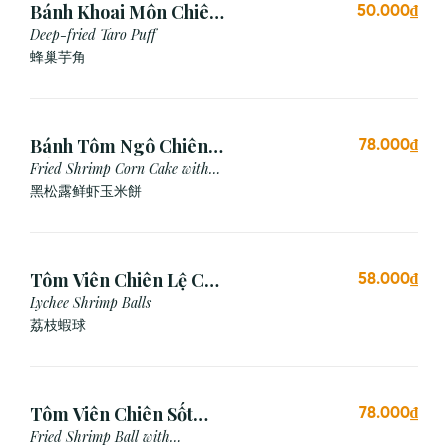
Bánh Khoai Môn Chiên
50.000₫
Xù (3 viên)
Deep-fried Taro Puff
蜂巢芋角
Bánh Tôm Ngô Chiên
78.000₫
Nấm Truffle (3 viên)
Fried Shrimp Corn Cake with
Truffle
黑松露鲜虾玉米餅
Tôm Viên Chiên Lệ Chi
58.000₫
(3 viên)
Lychee Shrimp Balls
荔枝蝦球
Tôm Viên Chiên Sốt
78.000₫
Mayonnaise (3 viên)
Fried Shrimp Ball with