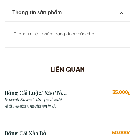
Thông tin sản phẩm
Thông tin sản phẩm đang được cập nhật
LIÊN QUAN
Bông Cải Luộc/ Xào Tỏi/
35.000₫
Xào Dầu Hào
Broccoli Steam/ Stir-fried wiht
Garlic/ Oyster Sauce
清蒸/ 蒜蓉炒/ 蠔油炒西兰花
Bông Cải Xào Bò
50.000₫