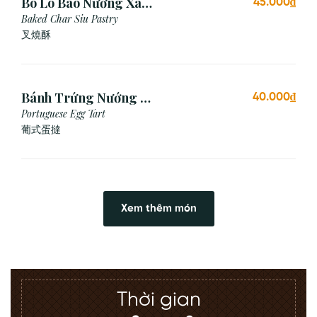
Bò Ló Bao Nướng Xá
45.000₫
Xíu (1 Cái)
Baked Char Siu Pastry
叉燒酥
Bánh Trứng Nướng Bồ
40.000₫
Đào Nha (2 Cái)
Portuguese Egg Tart
葡式蛋撻
Xem thêm món
Thời gian