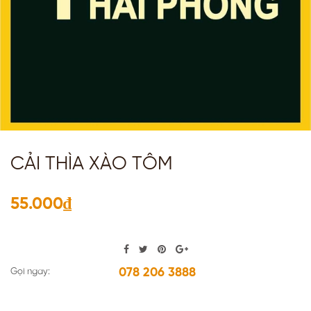
CẢI THÌA XÀO TÔM
55.000₫
078 206 3888
Gọi ngay: