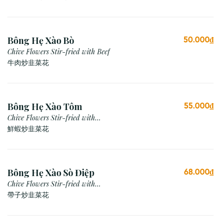
Bông Hẹ Xào Bò
50.000₫
Chive Flowers Stir-fried with Beef
牛肉炒韭菜花
Bông Hẹ Xào Tôm
55.000₫
Chive Flowers Stir-fried with
Prawn
鮮蝦炒韭菜花
Bông Hẹ Xào Sò Điệp
68.000₫
Chive Flowers Stir-fried with
Scallop
帶子炒韭菜花