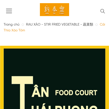
Trang chủ
RAU XÀO - STIR FRIED VEGETABLE - 蔬菜類
Cải
Thìa Xào Tôm