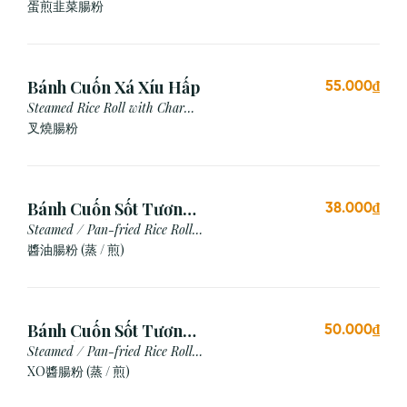
Chives & Egg
蛋煎⾲菜腸粉
Bánh Cuốn Xá Xíu Hấp
55.000₫
Steamed Rice Roll with Char
Siu
叉燒腸粉
Bánh Cuốn Sốt Tương
38.000₫
Xì Dầu (Hấp/Chiên)
Steamed / Pan-fried Rice Roll
with Soy Sauce
醬油腸粉 (蒸 / 煎)
Bánh Cuốn Sốt Tương
50.000₫
Xo (Hấp/Chiên)
Steamed / Pan-fried Rice Roll
with XO Sauce
XO醬腸粉 (蒸 / 煎)