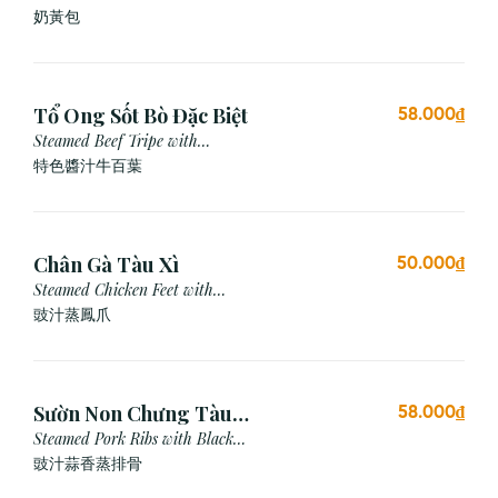
奶黃包
Tổ Ong Sốt Bò Đặc Biệt
58.000₫
Steamed Beef Tripe with
Special Sauce
特色醬汁牛百葉
Chân Gà Tàu Xì
50.000₫
Steamed Chicken Feet with
Black Bean Sauce
豉汁蒸鳳爪
Sườn Non Chưng Tàu
58.000₫
Xì Tỏi
Steamed Pork Ribs with Black
Bean & Garlic Sauce
豉汁蒜香蒸排骨