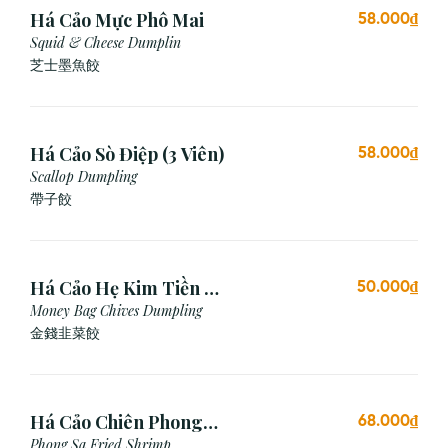
Há Cảo Mực Phô Mai
58.000₫
Squid & Cheese Dumplin
芝⼠墨⿂餃
Há Cảo Sò Điệp (3 Viên)
58.000₫
Scallop Dumpling
帶子餃
Há Cảo Hẹ Kim Tiền (3
50.000₫
Viên)
Money Bag Chives Dumpling
金錢韭菜餃
Há Cảo Chiên Phong
68.000₫
Sa
Phong Sa Fried Shrimp