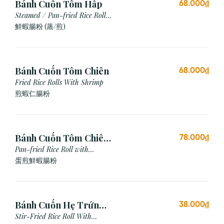
Bánh Cuốn Tôm Hấp
68.000₫
Steamed / Pan-fried Rice Roll
with Shrimp
鮮蝦腸粉 (蒸/煎)
Bánh Cuốn Tôm Chiên
68.000₫
Fried Rice Rolls With Shrimp
煎蝦仁腸粉
Bánh Cuốn Tôm Chiên
78.000₫
Trứng
Pan-fried Rice Roll with
Shrimp & Egg
蛋煎鮮蝦腸粉
Bánh Cuốn Hẹ Trứng
38.000₫
Xào
Stir-Fried Rice Roll With