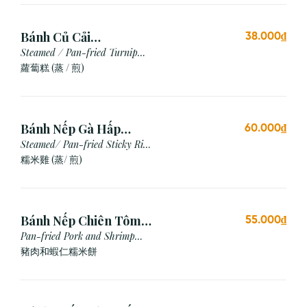
Bánh Củ Cải
38.000₫
Hấp/Chiên (3 viên)
Steamed / Pan-fried Turnip
Cake
蘿蔔糕 (蒸 / 煎)
Bánh Nếp Gà Hấp
60.000₫
/Chiên (2 cái)
Steamed/ Pan-fried Sticky Rice
Chicken
糯米雞 (蒸/ 煎)
Bánh Nếp Chiên Tôm
55.000₫
Thịt (3 Cái)
Pan-fried Pork and Shrimp
Glutinous Rice Cake
豬肉和蝦仁糯米餅