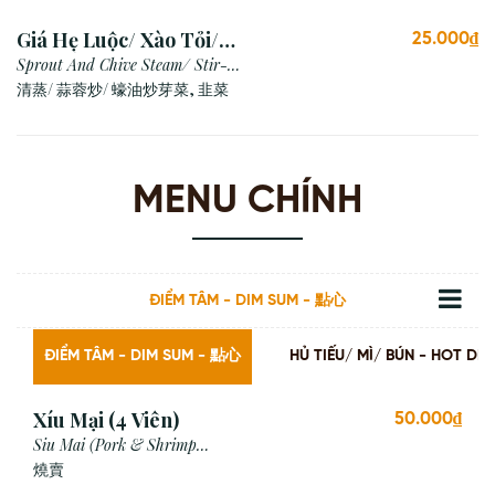
Giá Hẹ Luộc/ Xào Tỏi/
25.000₫
Xào Dầu Hào
Sprout And Chive Steam/ Stir-
fried with Garlic/ Oyster Sauce
清蒸/ 蒜蓉炒/ 蠔油炒芽菜, 韭菜
MENU CHÍNH
ĐIỂM TÂM - DIM SUM - 點心
ĐIỂM TÂM - DIM SUM - 點心
HỦ TIẾU/ MÌ/ BÚN - HOT
Xíu Mại (4 Viên)
50.000₫
Siu Mai (Pork & Shrimp
Dumpling)
燒賣