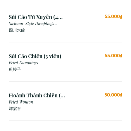
Sủi Cảo Tứ Xuyên (4
55.000₫
viên)
Sichuan-Style Dumplings
(Spicy)
四川水餃
Sủi Cảo Chiên (3 viên)
55.000₫
Fried Dumplings
煎餃子
Hoành Thánh Chiên (3
50.000₫
viên)
Fried Wonton
炸雲吞