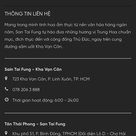
THÔNG TIN LIÊN HỆ
Mang trong mình tinh hoa ẩm thực từ nền văn hóa hàng ngàn
năm, San Tai Fung tự hào đưa những hương vị Trung Hoa chuẩn
mực, đích thực đến với cộng đồng Thủ Đức, ngay trên cung
đường sầm uất Kha Vạn Cân.
Sain Tai Fung - Kha Vạn Cân
723 Kha Vạn Cân, P. Linh Xuân, TP. HCM
078 206 3 888
Thời gian hoạt động: 6:00 - 24:00
Tân Thái Phong - San Tai Fung
Khu phố 51, P. Bình Đông, TPHCM (Đối diện Lô D - Chợ Hải