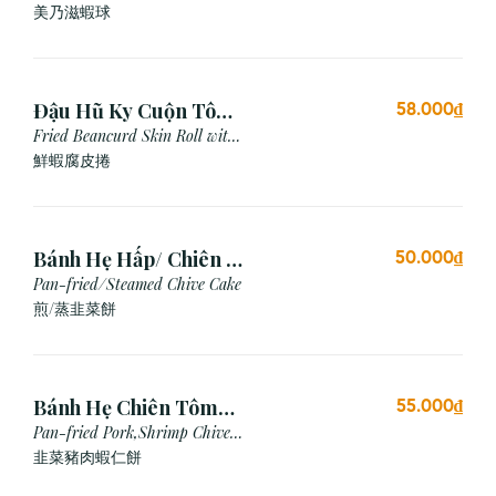
Mayonnaise Sauce
美乃滋蝦球
Đậu Hũ Ky Cuộn Tôm
58.000₫
Chiên (3 cái)
Fried Beancurd Skin Roll with
Shrimp
鮮蝦腐皮捲
Bánh Hẹ Hấp/ Chiên (3
50.000₫
Cái)
Pan-fried/Steamed Chive Cake
煎/蒸韭菜餅
Bánh Hẹ Chiên Tôm
55.000₫
Thịt
Pan-fried Pork,Shrimp Chive
Cake
韭菜豬肉蝦仁餅