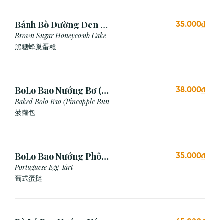
Bánh Bò Đường Đen (1
35.000₫
Cái)
Brown Sugar Honeycomb Cake
黑糖蜂巢蛋糕
BoLo Bao Nướng Bơ (1
38.000₫
Cái)
Baked Bolo Bao (Pineapple Bun
菠蘿包
BoLo Bao Nướng Phô
35.000₫
Mai (1 Cái)
Portuguese Egg Tart
葡式蛋撻