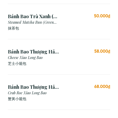
Bánh Bao Trà Xanh (3
50.000₫
Cái)
Steamed Matcha Bun (Green
Tea Bun)
抹茶包
Bánh Bao Thượng Hải
58.000₫
Phô Mai (3 Viên)
Cheese Xiao Long Bao
芝士小籠包
Bánh Bao Thượng Hải
68.000₫
Gạch Cua (3 Viên)
Crab Roe Xiao Long Bao
蟹黃小籠包