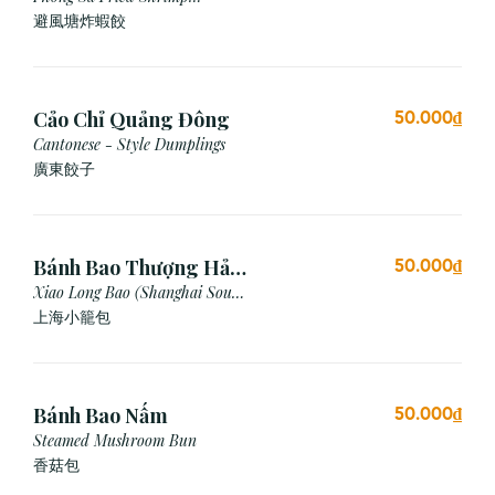
Dumpling (Garlic Breadcrumb)
避風塘炸蝦餃
Cảo Chỉ Quảng Đông
50.000₫
Cantonese - Style Dumplings
廣東餃⼦
Bánh Bao Thượng Hải
50.000₫
(3 Viên)
Xiao Long Bao (Shanghai Soup
Dumpling)
上海小籠包
Bánh Bao Nấm
50.000₫
Steamed Mushroom Bun
香菇包