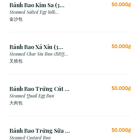
Bánh Bao Kim Sa (3
50.000₫
Cái)
Steamed Salted Egg Yolk
Custard Bun
金沙包
Bánh Bao Xá Xíu (3
50.000₫
Cái)
Steamed Char Siu Bun (BBQ
Pork Bun)
叉燒包
Bánh Bao Trứng Cút (3
50.000₫
Cái)
Steamed Quail Egg Bun
大肉包
Bánh Bao Trứng Sữa (3
50.000₫
Cái)
Steamed Custard Bun