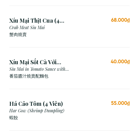
Xíu Mại Thịt Cua (4
68.000₫
Viên)
Crab Meat Siu Mai
蟹肉燒賣
Xíu Mại Sốt Cà Với
40.000₫
Bánh Mì (1 Viên)
Siu Mai in Tomato Sauce with
Bread
番茄醬汁燒賣配麵包
Há Cảo Tôm (4 Viên)
55.000₫
Har Gow (Shrimp Dumpling)
蝦餃