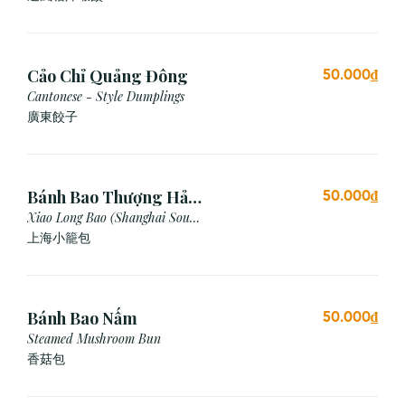
Cảo Chỉ Quảng Đông
50.000₫
Cantonese - Style Dumplings
廣東餃⼦
Bánh Bao Thượng Hải
50.000₫
(3 Viên)
Xiao Long Bao (Shanghai Soup
Dumpling)
上海小籠包
Bánh Bao Nấm
50.000₫
Steamed Mushroom Bun
香菇包