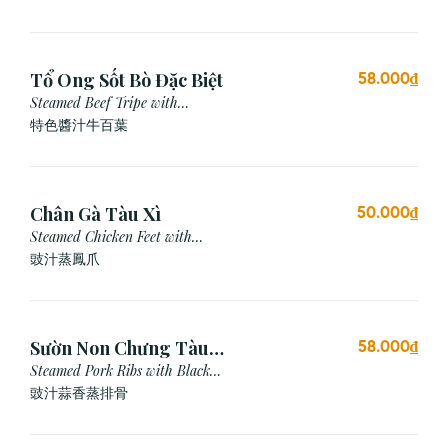
Tổ Ong Sốt Bò Đặc Biệt
58.000₫
Steamed Beef Tripe with
Special Sauce
特色醬汁牛百葉
Chân Gà Tàu Xì
50.000₫
Steamed Chicken Feet with
Black Bean Sauce
豉汁蒸鳳爪
Sườn Non Chưng Tàu
58.000₫
Xì Tỏi
Steamed Pork Ribs with Black
Bean & Garlic Sauce
豉汁蒜香蒸排骨