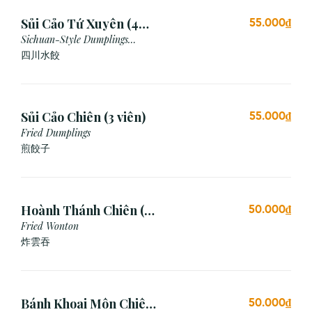
Sủi Cảo Tứ Xuyên (4
55.000₫
viên)
Sichuan-Style Dumplings
(Spicy)
四川水餃
Sủi Cảo Chiên (3 viên)
55.000₫
Fried Dumplings
煎餃子
Hoành Thánh Chiên (3
50.000₫
viên)
Fried Wonton
炸雲吞
Bánh Khoai Môn Chiên
50.000₫