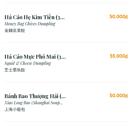
Há Cảo Hẹ Kim Tiền (3
50.000₫
Viên)
Money Bag Chives Dumpling
金錢韭菜餃
Há Cảo Mực Phô Mai (3
55.000₫
Viên)
Squid & Cheese Dumpling
芝士墨魚餃
Bánh Bao Thượng Hải (3
50.000₫
viên)
Xiao Long Bao (Shanghai Soup
Dumpling)
上海小籠包