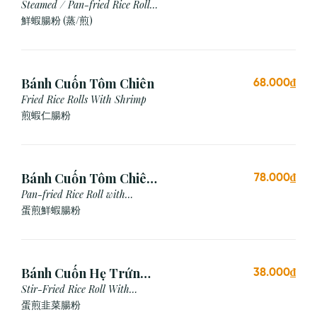
Steamed / Pan-fried Rice Roll
with Shrimp
鮮蝦腸粉 (蒸/煎)
Bánh Cuốn Tôm Chiên
68.000₫
Fried Rice Rolls With Shrimp
煎蝦仁腸粉
Bánh Cuốn Tôm Chiên
78.000₫
Trứng
Pan-fried Rice Roll with
Shrimp & Egg
蛋煎鮮蝦腸粉
Bánh Cuốn Hẹ Trứng
38.000₫
Xào
Stir-Fried Rice Roll With
Chives & Egg
蛋煎⾲菜腸粉