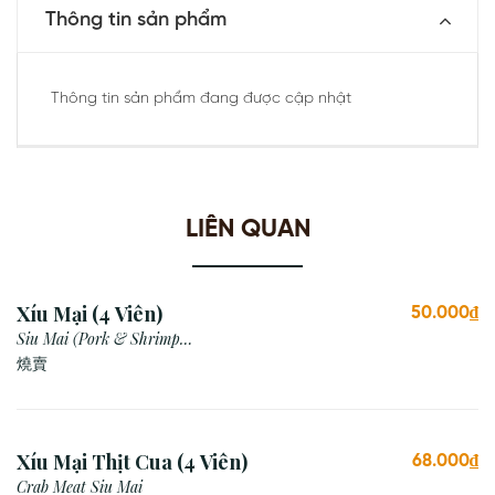
Thông tin sản phẩm
Thông tin sản phẩm đang được cập nhật
LIÊN QUAN
Xíu Mại (4 Viên)
50.000₫
Siu Mai (Pork & Shrimp
Dumpling)
燒賣
Xíu Mại Thịt Cua (4 Viên)
68.000₫
Crab Meat Siu Mai