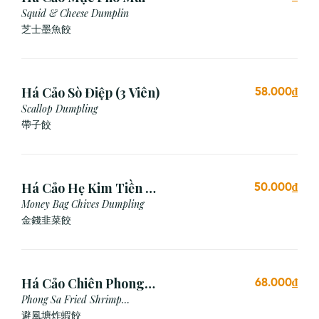
Squid & Cheese Dumplin
芝⼠墨⿂餃
Há Cảo Sò Điệp (3 Viên)
58.000₫
Scallop Dumpling
帶子餃
Há Cảo Hẹ Kim Tiền (3
50.000₫
Viên)
Money Bag Chives Dumpling
金錢韭菜餃
Há Cảo Chiên Phong
68.000₫
Sa
Phong Sa Fried Shrimp
Dumpling (Garlic Breadcrumb)
避風塘炸蝦餃