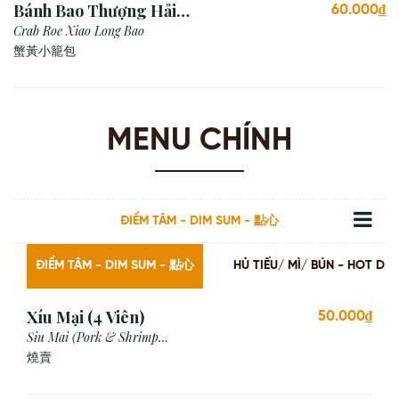
Bánh Bao Thượng Hải
60.000₫
Gạch Cua (3 viên)
Crab Roe Xiao Long Bao
蟹黃小籠包
MENU CHÍNH
ĐIỂM TÂM - DIM SUM - 點心
ĐIỂM TÂM - DIM SUM - 點心
HỦ TIẾU/ MÌ/ BÚN - HOT
Xíu Mại (4 Viên)
50.000₫
Siu Mai (Pork & Shrimp
Dumpling)
燒賣