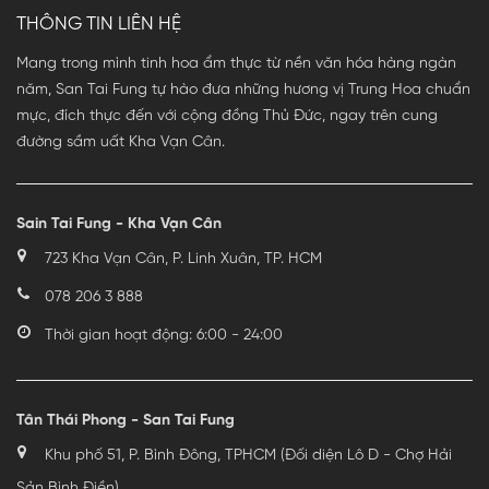
THÔNG TIN LIÊN HỆ
Mang trong mình tinh hoa ẩm thực từ nền văn hóa hàng ngàn
năm, San Tai Fung tự hào đưa những hương vị Trung Hoa chuẩn
mực, đích thực đến với cộng đồng Thủ Đức, ngay trên cung
đường sầm uất Kha Vạn Cân.
Sain Tai Fung - Kha Vạn Cân
723 Kha Vạn Cân, P. Linh Xuân, TP. HCM
078 206 3 888
Thời gian hoạt động: 6:00 - 24:00
Tân Thái Phong - San Tai Fung
Khu phố 51, P. Bình Đông, TPHCM (Đối diện Lô D - Chợ Hải
Sản Bình Điền)