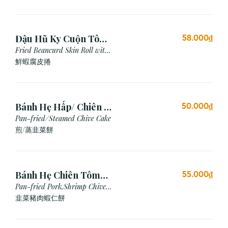
Đậu Hũ Ky Cuộn Tôm
58.000₫
Chiên (3 cái)
Fried Beancurd Skin Roll with
Shrimp
鮮蝦腐皮捲
Bánh Hẹ Hấp/ Chiên (3
50.000₫
Cái)
Pan-fried/Steamed Chive Cake
煎/蒸韭菜餅
Bánh Hẹ Chiên Tôm
55.000₫
Thịt
Pan-fried Pork,Shrimp Chive
Cake
韭菜豬肉蝦仁餅