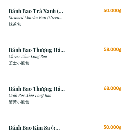
Bánh Bao Trà Xanh (3
50.000₫
Cái)
Steamed Matcha Bun (Green
Tea Bun)
抹茶包
Bánh Bao Thượng Hải
58.000₫
Phô Mai (3 Viên)
Cheese Xiao Long Bao
芝士小籠包
Bánh Bao Thượng Hải
68.000₫
Gạch Cua (3 Viên)
Crab Roe Xiao Long Bao
蟹黃小籠包
Bánh Bao Kim Sa (3
50.000₫