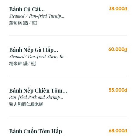
Bánh Củ Cải
38.000₫
Hấp/Chiên (3 viên)
Steamed / Pan-fried Turnip
Cake
蘿蔔糕 (蒸 / 煎)
Bánh Nếp Gà Hấp
60.000₫
/Chiên (2 cái)
Steamed/ Pan-fried Sticky Rice
Chicken
糯米雞 (蒸/ 煎)
Bánh Nếp Chiên Tôm
55.000₫
Thịt (3 Cái)
Pan-fried Pork and Shrimp
Glutinous Rice Cake
豬肉和蝦仁糯米餅
Bánh Cuốn Tôm Hấp
68.000₫