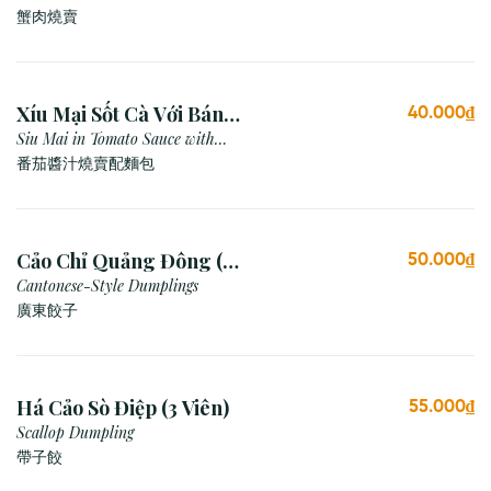
蟹肉燒賣
Xíu Mại Sốt Cà Với Bánh
40.000₫
Mì (1 Viên)
Siu Mai in Tomato Sauce with
Bread
番茄醬汁燒賣配麵包
Cảo Chỉ Quảng Đông (3
50.000₫
viên)
Cantonese-Style Dumplings
廣東餃子
Há Cảo Sò Điệp (3 Viên)
55.000₫
Scallop Dumpling
帶子餃