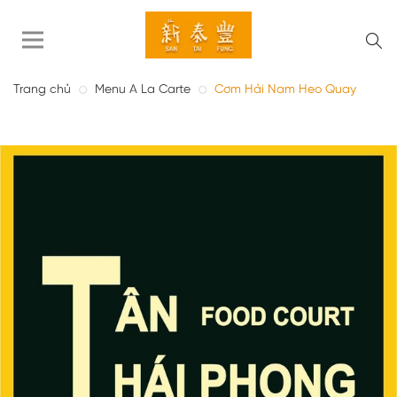
Trang chủ
Menu A La Carte
Cơm Hải Nam Heo Quay