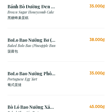
Bánh Bò Đường Đen (1
35.000₫
Cái)
Brown Sugar Honeycomb Cake
黑糖蜂巢蛋糕
BoLo Bao Nướng Bơ (1
38.000₫
Cái)
Baked Bolo Bao (Pineapple Bun
菠蘿包
BoLo Bao Nướng Phô
35.000₫
Mai (1 Cái)
Portuguese Egg Tart
葡式蛋撻
Bò Ló Bao Nướng Xá
45.000₫