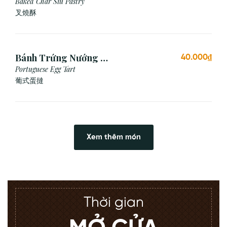
Xíu (1 Cái)
Baked Char Siu Pastry
叉燒酥
Bánh Trứng Nướng Bồ
40.000₫
Đào Nha (2 Cái)
Portuguese Egg Tart
葡式蛋撻
Xem thêm món
Thời gian