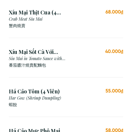
Xíu Mại Thịt Cua (4
68.000₫
Viên)
Crab Meat Siu Mai
蟹肉燒賣
Xíu Mại Sốt Cà Với
40.000₫
Bánh Mì (1 Viên)
Siu Mai in Tomato Sauce with
Bread
番茄醬汁燒賣配麵包
Há Cảo Tôm (4 Viên)
55.000₫
Har Gow (Shrimp Dumpling)
蝦餃
Há Cảo Mực Phô Mai
58.000₫