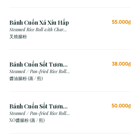
Bánh Cuốn Xá Xíu Hấp
55.000₫
Steamed Rice Roll with Char
Siu
叉燒腸粉
Bánh Cuốn Sốt Tương
38.000₫
Xì Dầu (Hấp/Chiên)
Steamed / Pan-fried Rice Roll
with Soy Sauce
醬油腸粉 (蒸 / 煎)
Bánh Cuốn Sốt Tương
50.000₫
Xo (Hấp/Chiên)
Steamed / Pan-fried Rice Roll
with XO Sauce
XO醬腸粉 (蒸 / 煎)