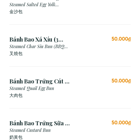
Cái)
Steamed Salted Egg Yolk
Custard Bun
金沙包
Bánh Bao Xá Xíu (3
50.000₫
Cái)
Steamed Char Siu Bun (BBQ
Pork Bun)
叉燒包
Bánh Bao Trứng Cút (3
50.000₫
Cái)
Steamed Quail Egg Bun
大肉包
Bánh Bao Trứng Sữa (3
50.000₫
Cái)
Steamed Custard Bun
奶黃包