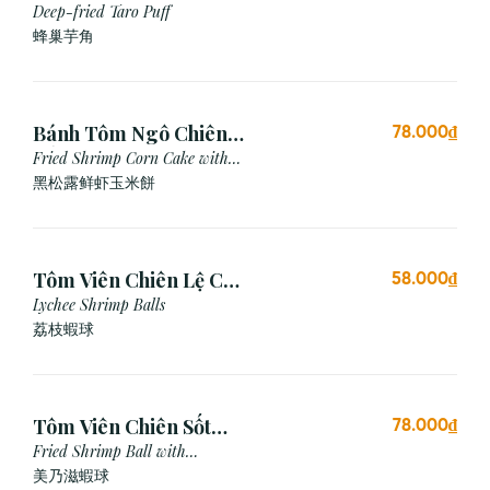
Xù (3 viên)
Deep-fried Taro Puff
蜂巢芋角
Bánh Tôm Ngô Chiên
78.000₫
Nấm Truffle (3 viên)
Fried Shrimp Corn Cake with
Truffle
黑松露鲜虾玉米餅
Tôm Viên Chiên Lệ Chi
58.000₫
(3 viên)
Lychee Shrimp Balls
荔枝蝦球
Tôm Viên Chiên Sốt
78.000₫
Mayonnaise (3 viên)
Fried Shrimp Ball with
Mayonnaise Sauce
美乃滋蝦球