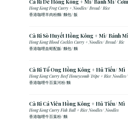
Cà Ri Dê Hồng Kông + Mì/ Bánh Mì/ Cơ
Hong Kong Frog Curry + Noodles/ Bread/ Rice
香港咖哩羊肉粉麵/ 麵包/ 飯
Cà Ri Sò Huyết Hồng Kông + Mì/ Bánh M
Hong Kong Blood Cockles Curry + Noodles/ Bread/ Ric
香港咖哩血蚶配飯/ 麵包/ 麵
Cà Ri Tổ Ong Hồng Kông + Hủ Tiếu/ Mì
Hong Kong Curry Beef Honeycomb Tripe + Rice Noodles/
香港咖哩牛百葉河粉/麵
Cà Ri Cá Viên Hồng Kông + Hủ Tiếu/ Mì
Hong Kong Curry Fish Ball + Rice Noodles/ Noodles
香港咖哩牛百葉粉/ 麵