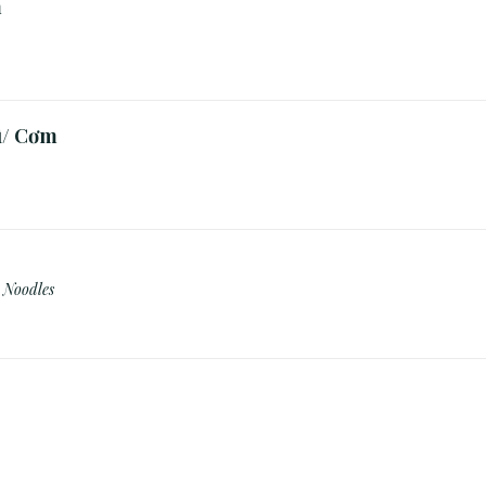
m
ì/ Cơm
 Noodles