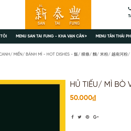
T
 TÔI
MENU SAN TAI FUNG - KHA VẠN CÂN
MENU TÂN THÁI PH
NH CANH/ MIẾN/ BÁNH MÌ - HOT DISHES - 飯/ 粿條/ 麵/ 米粉/ 越南
HỦ TIẾU/ MÌ BÒ 
50.000₫