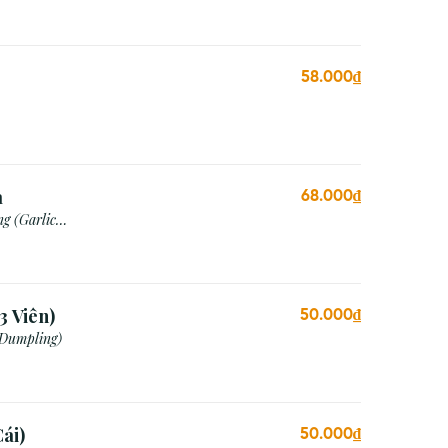
58.000₫
a
68.000₫
g (Garlic
3 Viên)
50.000₫
 Dumpling)
ái)
50.000₫