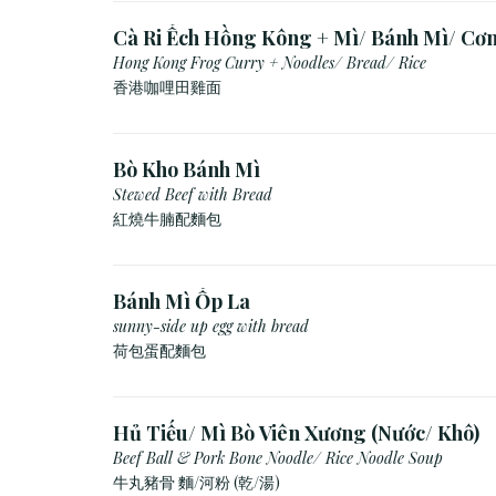
Cà Ri Ếch Hồng Kông + Mì/ Bánh Mì/ Cơ
Hong Kong Frog Curry + Noodles/ Bread/ Rice
香港咖哩田雞面
Bò Kho Bánh Mì
Stewed Beef with Bread
紅燒牛腩配麵包
Bánh Mì Ốp La
sunny-side up egg with bread
荷包蛋配麵包
Hủ Tiếu/ Mì Bò Viên Xương (Nước/ Khô)
Beef Ball & Pork Bone Noodle/ Rice Noodle Soup
牛丸豬骨 麵/河粉 (乾/湯)