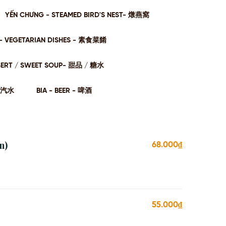
YẾN CHƯNG - STEAMED BIRD'S NEST- 燉燕窩
- VEGETARIAN DISHES - 素⻝菜餚
SERT / SWEET SOUP- 甜品 / 糖⽔
- 汽⽔
BIA - BEER - 啤酒
n)
68.000₫
55.000₫