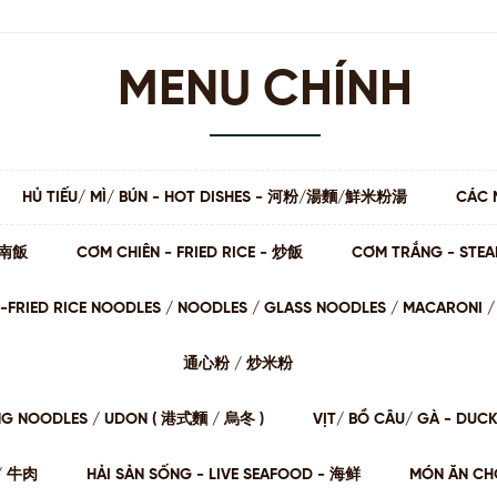
MENU CHÍNH
HỦ TIẾU/ MÌ/ BÚN - HOT DISHES - 河粉/湯麵/鮮米粉湯
CÁC 
 海南飯
CƠM CHIÊN - FRIED RICE - 炒飯
CƠM TRẮNG - STE
STIR-FRIED RICE NOODLES / NOODLES / GLASS NOODLES / MACARON
通⼼粉 / 炒⽶粉
NG NOODLES / UDON ( 港式麵 / 烏冬 )
VỊT/ BỒ CÂU/ GÀ - DUC
肉/ 牛肉
HẢI SẢN SỐNG - LIVE SEAFOOD - 海鲜
MÓN ĂN CHƠ