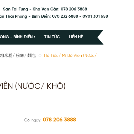
San Tai Fung - Kha Vạn Cân: 078 206 3888
ân Thái Phong - Bình Điền: 070 232 6888 - 0901 301 658
ONG - BÌNH ĐIỀN
TIN TỨC
LIÊN HỆ
河粉/ 粗米粉/ 粉絲/ 麵包
Hủ Tiếu/ Mì Bò Viên (Nước/
VIÊN (NƯỚC/ KHÔ)
078 206 3888
Gọi ngay: