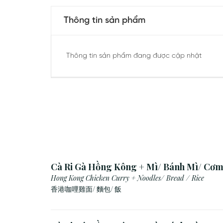
Thông tin sản phẩm
Thông tin sản phẩm đang được cập nhật
Cà Ri Gà Hồng Kông + Mì/ Bánh Mì/ Cơ
Hong Kong Chicken Curry + Noodles/ Bread / Rice
香港咖哩雞面/ 麵包/ 飯