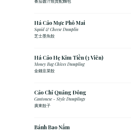
番茄醬汁燒賣配麵包
Há Cảo Mực Phô Mai
Squid & Cheese Dumplin
芝⼠墨⿂餃
Há Cảo Hẹ Kim Tiền (3 Viên)
Money Bag Chives Dumpling
金錢韭菜餃
Cảo Chỉ Quảng Đông
Cantonese - Style Dumplings
廣東餃⼦
Bánh Bao Nấm