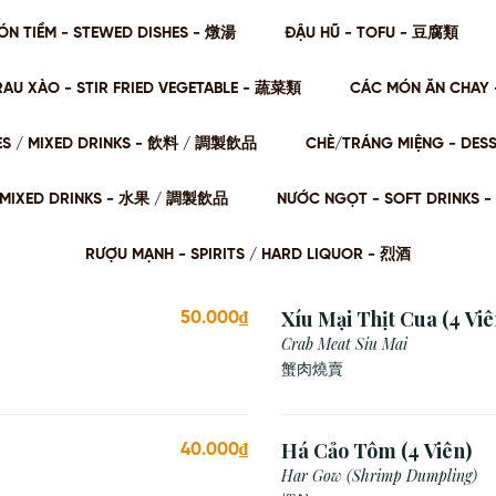
ÓN TIỀM - STEWED DISHES - 燉湯
ĐẬU HŨ - TOFU - 豆腐類
RAU XÀO - STIR FRIED VEGETABLE - 蔬菜類
CÁC MÓN ĂN CHAY 
ES / MIXED DRINKS - 飲料 / 調製飲品
CHÈ/TRÁNG MIỆNG - DES
 / MIXED DRINKS - ⽔果 / 調製飲品
NƯỚC NGỌT - SOFT DRINKS 
RƯỢU MẠNH - SPIRITS / HARD LIQUOR - 烈酒
Xíu Mại Thịt Cua (4 Viê
50.000₫
Crab Meat Siu Mai
蟹肉燒賣
Há Cảo Tôm (4 Viên)
40.000₫
Har Gow (Shrimp Dumpling)