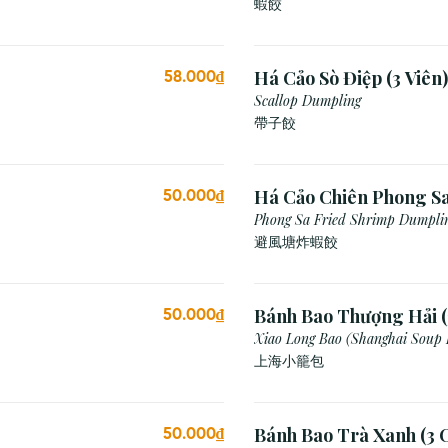
蝦餃
Há Cảo Sò Điệp (3 Viên)
58.000₫
Scallop Dumpling
帶子餃
Há Cảo Chiên Phong S
50.000₫
Phong Sa Fried Shrimp Dumplin
Breadcrumb)
避風塘炸蝦餃
Bánh Bao Thượng Hải (
50.000₫
Xiao Long Bao (Shanghai Soup
上海小籠包
Bánh Bao Trà Xanh (3 C
50.000₫