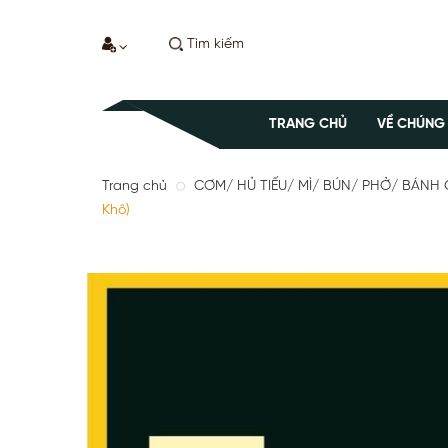
TRANG CHỦ
VỀ CHÚNG
Trang chủ
CƠM/ HỦ TIẾU/ MÌ/ BÚN/ PHỞ/ BÁ
Khô)