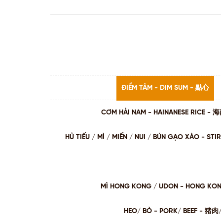
ĐIỂM TÂM - DIM SUM - 點心
CƠM HẢI NAM - HAINANESE RICE -
HỦ TIẾU / MÌ / MIẾN / NUI / BÚN GẠO XÀO - 
MÌ HONG KONG / UDON - HONG KO
HEO/ BÒ - PORK/ BEEF - 猪