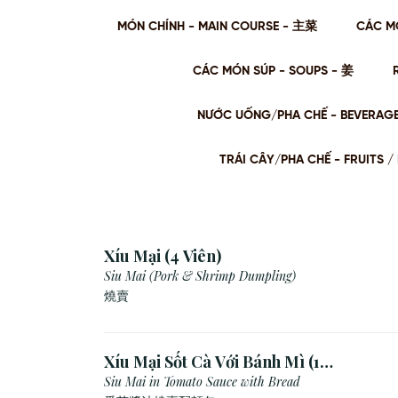
MÓN CHÍNH - MAIN COURSE - 主菜
CÁC M
CÁC MÓN SÚP - SOUPS - 姜
NƯỚC UỐNG/PHA CHẾ - BEVERAG
TRÁI CÂY/PHA CHẾ - FRUITS
Xíu Mại (4 Viên)
Siu Mai (Pork & Shrimp Dumpling)
燒賣
Xíu Mại Sốt Cà Với Bánh Mì (1
Viên)
Siu Mai in Tomato Sauce with Bread