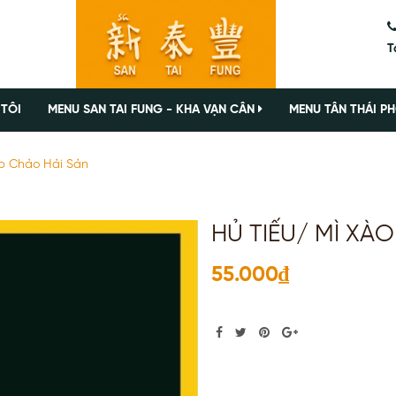
T
 TÔI
MENU SAN TAI FUNG - KHA VẠN CÂN
MENU TÂN THÁI PH
Áp Chảo Hải Sản
HỦ TIẾU/ MÌ XÀ
55.000₫