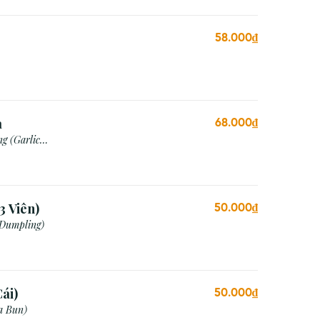
58.000₫
a
68.000₫
g (Garlic
3 Viên)
50.000₫
 Dumpling)
ái)
50.000₫
a Bun)