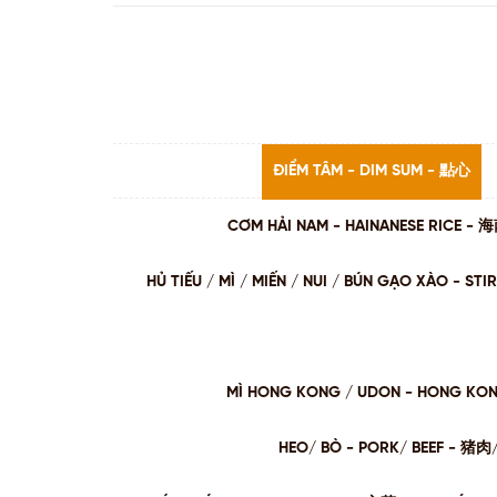
ĐIỂM TÂM - DIM SUM - 點心
CƠM HẢI NAM - HAINANESE RICE -
HỦ TIẾU / MÌ / MIẾN / NUI / BÚN GẠO XÀO - 
MÌ HONG KONG / UDON - HONG KO
HEO/ BÒ - PORK/ BEEF - 猪