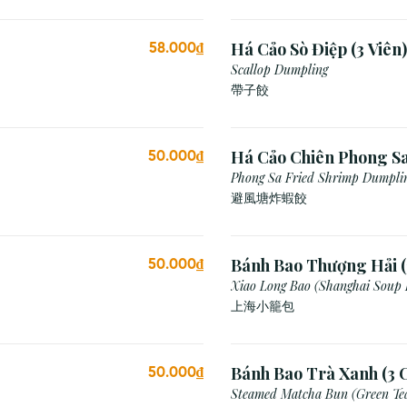
Há Cảo Sò Điệp (3 Viên)
58.000₫
Scallop Dumpling
帶子餃
Há Cảo Chiên Phong S
50.000₫
Phong Sa Fried Shrimp Dumplin
Breadcrumb)
避風塘炸蝦餃
Bánh Bao Thượng Hải (
50.000₫
Xiao Long Bao (Shanghai Soup
上海小籠包
Bánh Bao Trà Xanh (3 C
50.000₫
Steamed Matcha Bun (Green Te