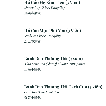
Há Cảo Hẹ Kim Tiền (3 Viên)
Money Bag Chives Dumpling
金錢韭菜餃
Há Cảo Mực Phô Mai (3 Viên)
Squid & Cheese Dumpling
芝士墨魚餃
Bánh Bao Thượng Hải (3 viên)
Xiao Long Bao (Shanghai Soup Dumpling)
上海小籠包
Bánh Bao Thượng Hải Gạch Cua (3 viên)
Crab Roe Xiao Long Bao
蟹黃小籠包