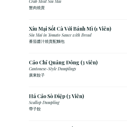
Crab Meat Siu Mai
蟹肉燒賣
Xíu Mại Sốt Cà Với Bánh Mì (1 Viên)
Siu Mai in Tomato Sauce with Bread
番茄醬汁燒賣配麵包
Cảo Chỉ Quảng Đông (3 viên)
Cantonese-Style Dumplings
廣東餃子
Há Cảo Sò Điệp (3 Viên)
Scallop Dumpling
帶子餃