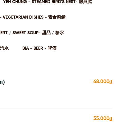
YẾN CHƯNG - STEAMED BIRD'S NEST- 燉燕窩
- VEGETARIAN DISHES - 素⻝菜餚
SERT / SWEET SOUP- 甜品 / 糖⽔
- 汽⽔
BIA - BEER - 啤酒
n)
68.000₫
55.000₫