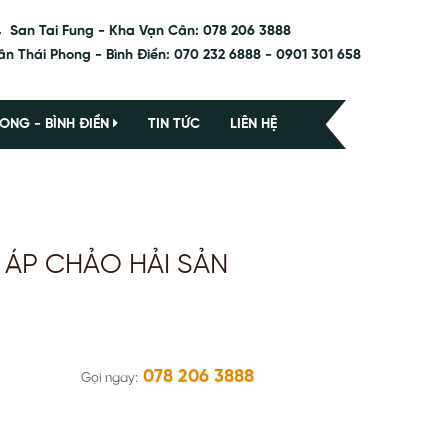
San Tai Fung - Kha Vạn Cân: 078 206 3888
ân Thái Phong - Bình Điền: 070 232 6888 - 0901 301 658
ONG - BÌNH ĐIỀN
TIN TỨC
LIÊN HỆ
O ÁP CHẢO HẢI SẢN
078 206 3888
Gọi ngay: