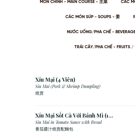
MÓN CHÍNH - MAIN COURSE - 主菜
CÁC M
CÁC MÓN SÚP - SOUPS - 姜
NƯỚC UỐNG/PHA CHẾ - BEVERAG
TRÁI CÂY/PHA CHẾ - FRUITS
Xíu Mại (4 Viên)
Siu Mai (Pork & Shrimp Dumpling)
燒賣
Xíu Mại Sốt Cà Với Bánh Mì (1
Viên)
Siu Mai in Tomato Sauce with Bread
番茄醬汁燒賣配麵包