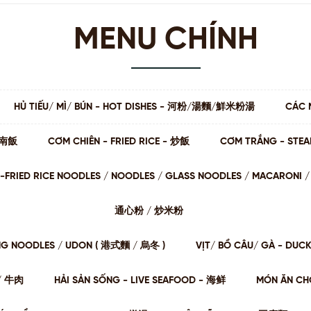
MENU CHÍNH
HỦ TIẾU/ MÌ/ BÚN - HOT DISHES - 河粉/湯麵/鮮米粉湯
CÁC 
 海南飯
CƠM CHIÊN - FRIED RICE - 炒飯
CƠM TRẮNG - STE
STIR-FRIED RICE NOODLES / NOODLES / GLASS NOODLES / MACARON
通⼼粉 / 炒⽶粉
NG NOODLES / UDON ( 港式麵 / 烏冬 )
VỊT/ BỒ CÂU/ GÀ - DUC
肉/ 牛肉
HẢI SẢN SỐNG - LIVE SEAFOOD - 海鲜
MÓN ĂN CHƠ