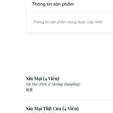
Thông tin sản phẩm
Thông tin sản phẩm đang được cập nhật
Xíu Mại (4 Viên)
Siu Mai (Pork & Shrimp Dumpling)
燒賣
Xíu Mại Thịt Cua (4 Viên)