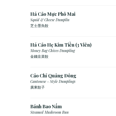
Há Cảo Mực Phô Mai
Squid & Cheese Dumplin
芝⼠墨⿂餃
Há Cảo Hẹ Kim Tiền (3 Viên)
Money Bag Chives Dumpling
金錢韭菜餃
Cảo Chỉ Quảng Đông
Cantonese - Style Dumplings
廣東餃⼦
Bánh Bao Nấm
Steamed Mushroom Bun