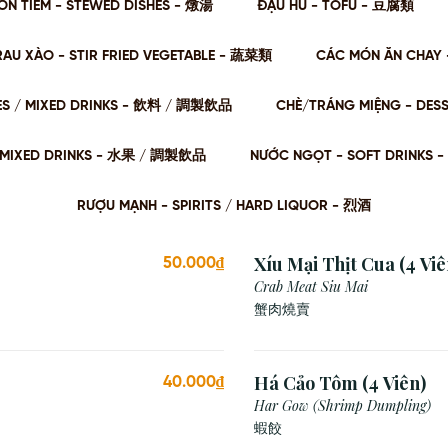
ÓN TIỀM - STEWED DISHES - 燉湯
ĐẬU HŨ - TOFU - 豆腐類
RAU XÀO - STIR FRIED VEGETABLE - 蔬菜類
CÁC MÓN ĂN CHAY 
ES / MIXED DRINKS - 飲料 / 調製飲品
CHÈ/TRÁNG MIỆNG - DES
 / MIXED DRINKS - ⽔果 / 調製飲品
NƯỚC NGỌT - SOFT DRINKS 
RƯỢU MẠNH - SPIRITS / HARD LIQUOR - 烈酒
Xíu Mại Thịt Cua (4 Viê
50.000₫
Crab Meat Siu Mai
蟹肉燒賣
Há Cảo Tôm (4 Viên)
40.000₫
Har Gow (Shrimp Dumpling)
蝦餃