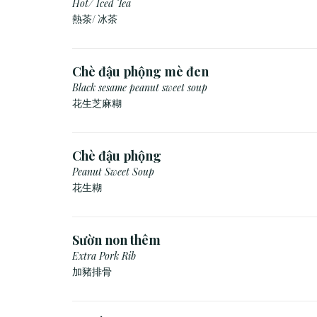
Hot/ Iced Tea
熱茶/ 冰茶
Chè đậu phộng mè đen
Black sesame peanut sweet soup
花生芝麻糊
Chè đậu phộng
Peanut Sweet Soup
花生糊
Sườn non thêm
Extra Pork Rib
加豬排骨