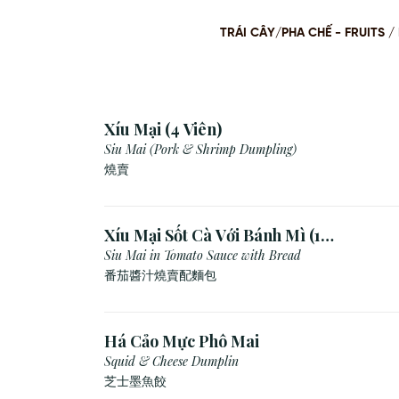
TRÁI CÂY/PHA CHẾ - FRUITS
Xíu Mại (4 Viên)
Siu Mai (Pork & Shrimp Dumpling)
燒賣
Xíu Mại Sốt Cà Với Bánh Mì (1
Viên)
Siu Mai in Tomato Sauce with Bread
番茄醬汁燒賣配麵包
Há Cảo Mực Phô Mai
Squid & Cheese Dumplin
芝⼠墨⿂餃