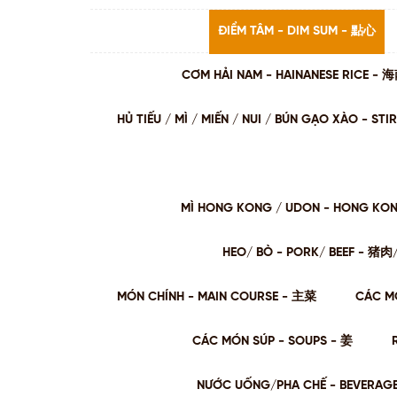
ĐIỂM TÂM - DIM SUM - 點心
CƠM HẢI NAM - HAINANESE RICE -
HỦ TIẾU / MÌ / MIẾN / NUI / BÚN GẠO XÀO - 
MÌ HONG KONG / UDON - HONG KO
HEO/ BÒ - PORK/ BEEF - 猪
MÓN CHÍNH - MAIN COURSE - 主菜
CÁC M
CÁC MÓN SÚP - SOUPS - 姜
NƯỚC UỐNG/PHA CHẾ - BEVERAG