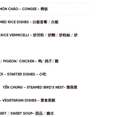
MÓN CHÁO - CONGEE - 稀饭
AMED RICE DISHES - ⽩飯套餐 / ⽩飯
I / RICE VERMICELLI - 炒河粉 / 炒麵 / 炒粉絲 / 炒
K/ PIGEON/ CHICKEN - 鸭/ 鸽子/ 雞
I - STARTER DISHES - 小吃
YẾN CHƯNG - STEAMED BIRD'S NEST- 燉燕窩
- VEGETARIAN DISHES - 素⻝菜餚
SERT / SWEET SOUP- 甜品 / 糖⽔