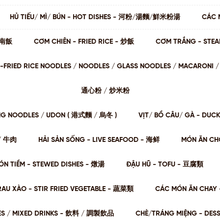
HỦ TIẾU/ MÌ/ BÚN - HOT DISHES - 河粉/湯麵/鮮米粉湯
CÁC 
 海南飯
CƠM CHIÊN - FRIED RICE - 炒飯
CƠM TRẮNG - STE
STIR-FRIED RICE NOODLES / NOODLES / GLASS NOODLES / MACARON
通⼼粉 / 炒⽶粉
NG NOODLES / UDON ( 港式麵 / 烏冬 )
VỊT/ BỒ CÂU/ GÀ - DUC
肉/ 牛肉
HẢI SẢN SỐNG - LIVE SEAFOOD - 海鲜
MÓN ĂN CHƠ
ÓN TIỀM - STEWED DISHES - 燉湯
ĐẬU HŨ - TOFU - 豆腐類
RAU XÀO - STIR FRIED VEGETABLE - 蔬菜類
CÁC MÓN ĂN CHAY 
ES / MIXED DRINKS - 飲料 / 調製飲品
CHÈ/TRÁNG MIỆNG - DES