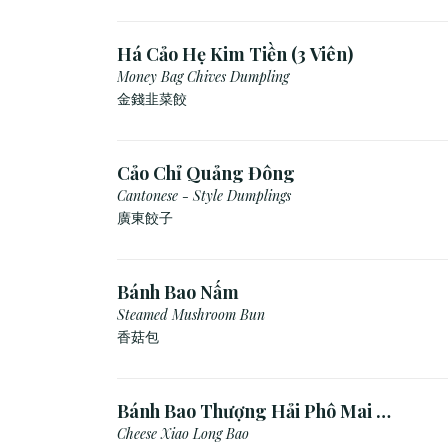
Há Cảo Hẹ Kim Tiền (3 Viên)
Money Bag Chives Dumpling
金錢韭菜餃
Cảo Chỉ Quảng Đông
Cantonese - Style Dumplings
廣東餃⼦
Bánh Bao Nấm
Steamed Mushroom Bun
香菇包
Bánh Bao Thượng Hải Phô Mai (3
Viên)
Cheese Xiao Long Bao