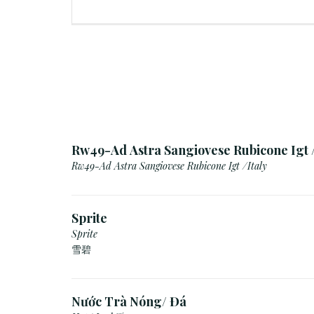
Rw49-Ad Astra Sangiovese Rubicone Igt /
Rw49-Ad Astra Sangiovese Rubicone Igt /Italy
Sprite
Sprite
雪碧
Nước Trà Nóng/ Đá