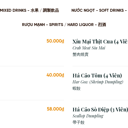
 / MIXED DRINKS - ⽔果 / 調製飲品
NƯỚC NGỌT - SOFT DRINKS 
RƯỢU MẠNH - SPIRITS / HARD LIQUOR - 烈酒
Xíu Mại Thịt Cua (4 Viê
50.000₫
Crab Meat Siu Mai
蟹肉燒賣
Há Cảo Tôm (4 Viên)
40.000₫
Har Gow (Shrimp Dumpling)
蝦餃
Há Cảo Sò Điệp (3 Viên)
58.000₫
Scallop Dumpling
帶子餃