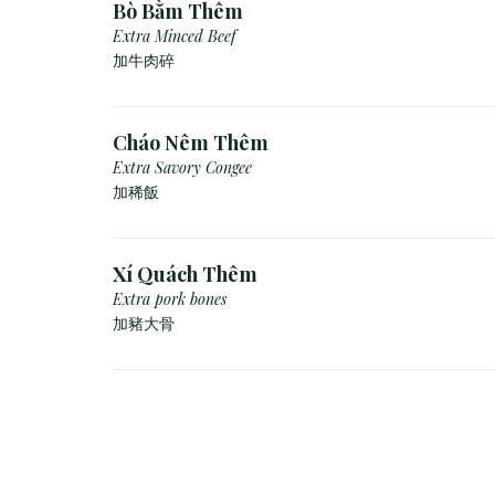
Bò Bằm Thêm
Extra Minced Beef
加牛肉碎
Cháo Nêm Thêm
Extra Savory Congee
加稀飯
Xí Quách Thêm
Extra pork bones
加豬大骨