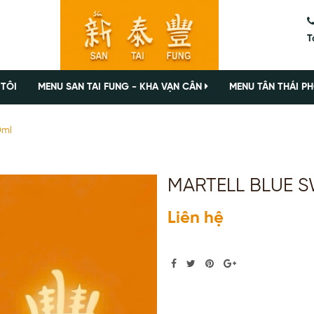
T
 TÔI
MENU SAN TAI FUNG - KHA VẠN CÂN
MENU TÂN THÁI PH
0ml
MARTELL BLUE S
Liên hệ