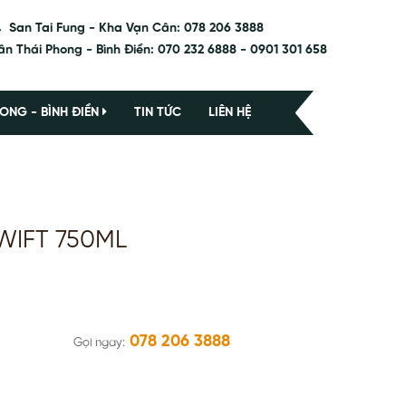
San Tai Fung - Kha Vạn Cân: 078 206 3888
ân Thái Phong - Bình Điền: 070 232 6888 - 0901 301 658
ONG - BÌNH ĐIỀN
TIN TỨC
LIÊN HỆ
WIFT 750ML
078 206 3888
Gọi ngay: