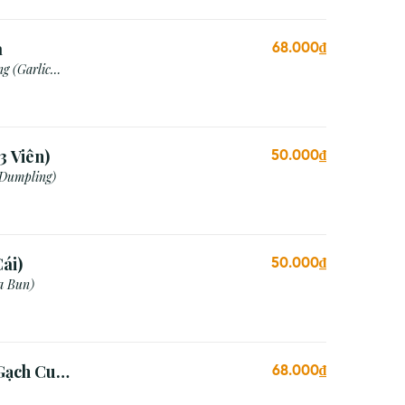
a
68.000₫
g (Garlic
3 Viên)
50.000₫
 Dumpling)
ái)
50.000₫
a Bun)
Gạch Cua
68.000₫