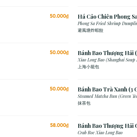
Há Cảo Chiên Phong S
50.000₫
Phong Sa Fried Shrimp Dumplin
Breadcrumb)
避風塘炸蝦餃
Bánh Bao Thượng Hải (
50.000₫
Xiao Long Bao (Shanghai Soup
上海小籠包
Bánh Bao Trà Xanh (3 C
50.000₫
Steamed Matcha Bun (Green Te
抹茶包
Bánh Bao Thượng Hải 
58.000₫
(3 Viên)
Crab Roe Xiao Long Bao