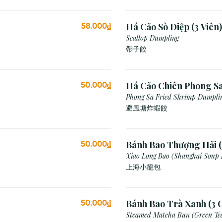
Há Cảo Sò Điệp (3 Viên)
58.000₫
Scallop Dumpling
帶子餃
Há Cảo Chiên Phong S
50.000₫
Phong Sa Fried Shrimp Dumplin
Breadcrumb)
避風塘炸蝦餃
Bánh Bao Thượng Hải (
50.000₫
Xiao Long Bao (Shanghai Soup
上海小籠包
Bánh Bao Trà Xanh (3 C
50.000₫
Steamed Matcha Bun (Green Te