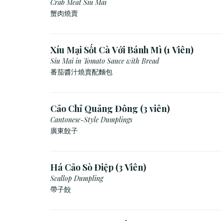
Crab Meat Siu Mai
蟹肉燒賣
Xíu Mại Sốt Cà Với Bánh Mì (1 Viên)
Siu Mai in Tomato Sauce with Bread
番茄醬汁燒賣配麵包
Cảo Chỉ Quảng Đông (3 viên)
Cantonese-Style Dumplings
廣東餃子
Há Cảo Sò Điệp (3 Viên)
Scallop Dumpling
帶子餃