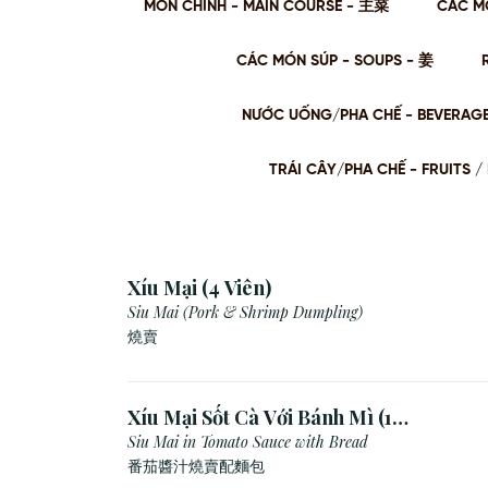
MÓN CHÍNH - MAIN COURSE - 主菜
CÁC M
CÁC MÓN SÚP - SOUPS - 姜
NƯỚC UỐNG/PHA CHẾ - BEVERAG
TRÁI CÂY/PHA CHẾ - FRUITS
Xíu Mại (4 Viên)
Siu Mai (Pork & Shrimp Dumpling)
燒賣
Xíu Mại Sốt Cà Với Bánh Mì (1
Viên)
Siu Mai in Tomato Sauce with Bread
番茄醬汁燒賣配麵包