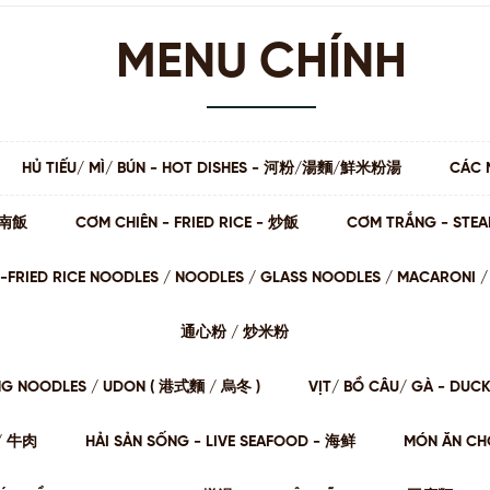
MENU CHÍNH
HỦ TIẾU/ MÌ/ BÚN - HOT DISHES - 河粉/湯麵/鮮米粉湯
CÁC 
 海南飯
CƠM CHIÊN - FRIED RICE - 炒飯
CƠM TRẮNG - STE
STIR-FRIED RICE NOODLES / NOODLES / GLASS NOODLES / MACARON
通⼼粉 / 炒⽶粉
NG NOODLES / UDON ( 港式麵 / 烏冬 )
VỊT/ BỒ CÂU/ GÀ - DUC
肉/ 牛肉
HẢI SẢN SỐNG - LIVE SEAFOOD - 海鲜
MÓN ĂN CHƠ