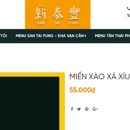
T
 TÔI
MENU SAN TAI FUNG - KHA VẠN CÂN
MENU TÂN THÁI PH
MIẾN XÀO XÁ XÍU
55.000₫