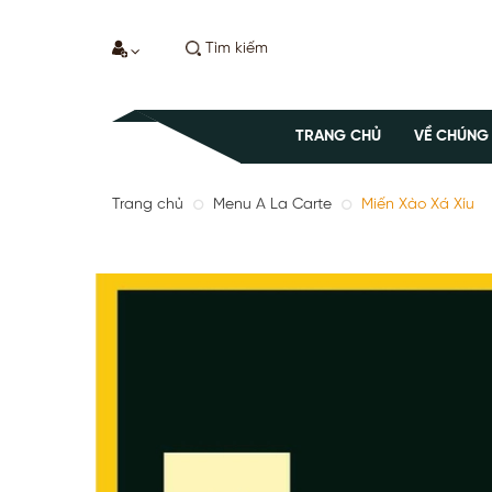
TRANG CHỦ
VỀ CHÚNG
Trang chủ
Menu A La Carte
Miến Xào Xá Xíu