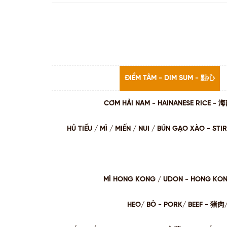
ĐIỂM TÂM - DIM SUM - 點心
CƠM HẢI NAM - HAINANESE RICE -
HỦ TIẾU / MÌ / MIẾN / NUI / BÚN GẠO XÀO - 
MÌ HONG KONG / UDON - HONG KO
HEO/ BÒ - PORK/ BEEF - 猪