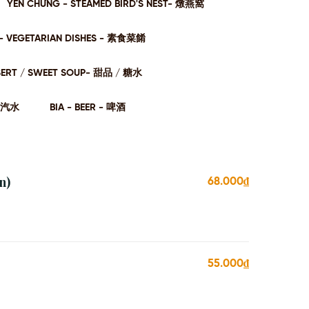
YẾN CHƯNG - STEAMED BIRD'S NEST- 燉燕窩
- VEGETARIAN DISHES - 素⻝菜餚
SERT / SWEET SOUP- 甜品 / 糖⽔
- 汽⽔
BIA - BEER - 啤酒
n)
68.000₫
55.000₫