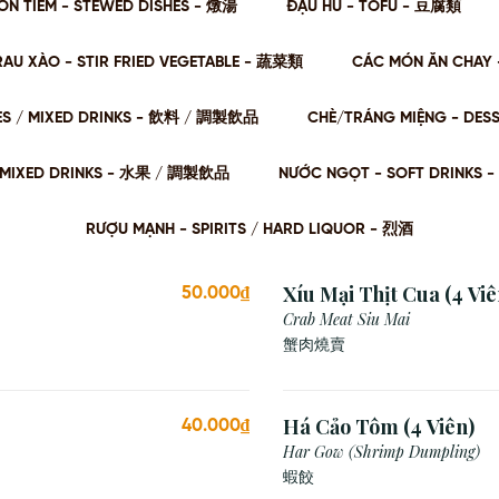
ÓN TIỀM - STEWED DISHES - 燉湯
ĐẬU HŨ - TOFU - 豆腐類
RAU XÀO - STIR FRIED VEGETABLE - 蔬菜類
CÁC MÓN ĂN CHAY 
ES / MIXED DRINKS - 飲料 / 調製飲品
CHÈ/TRÁNG MIỆNG - DES
 / MIXED DRINKS - ⽔果 / 調製飲品
NƯỚC NGỌT - SOFT DRINKS 
RƯỢU MẠNH - SPIRITS / HARD LIQUOR - 烈酒
Xíu Mại Thịt Cua (4 Viê
50.000₫
Crab Meat Siu Mai
蟹肉燒賣
Há Cảo Tôm (4 Viên)
40.000₫
Har Gow (Shrimp Dumpling)
蝦餃