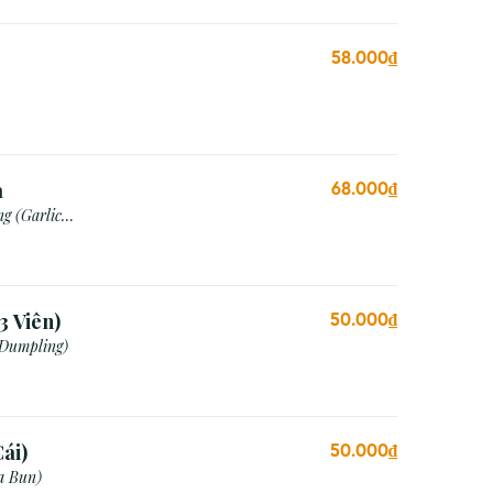
58.000₫
a
68.000₫
g (Garlic
3 Viên)
50.000₫
 Dumpling)
ái)
50.000₫
a Bun)