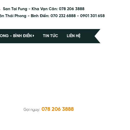
San Tai Fung - Kha Vạn Cân: 078 206 3888
ân Thái Phong - Bình Điền: 070 232 6888 - 0901 301 658
ONG - BÌNH ĐIỀN
TIN TỨC
LIÊN HỆ
078 206 3888
Gọi ngay: