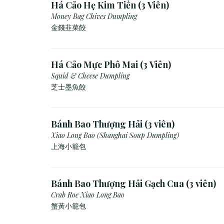
Há Cảo Hẹ Kim Tiền (3 Viên)
Money Bag Chives Dumpling
金錢韭菜餃
Há Cảo Mực Phô Mai (3 Viên)
Squid & Cheese Dumpling
芝士墨魚餃
Bánh Bao Thượng Hải (3 viên)
Xiao Long Bao (Shanghai Soup Dumpling)
上海小籠包
Bánh Bao Thượng Hải Gạch Cua (3 viên)
Crab Roe Xiao Long Bao
蟹黃小籠包