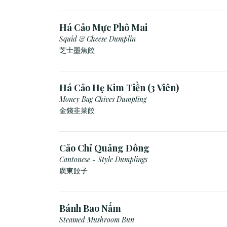
Há Cảo Mực Phô Mai
Squid & Cheese Dumplin
芝⼠墨⿂餃
Há Cảo Hẹ Kim Tiền (3 Viên)
Money Bag Chives Dumpling
金錢韭菜餃
Cảo Chỉ Quảng Đông
Cantonese - Style Dumplings
廣東餃⼦
Bánh Bao Nấm
Steamed Mushroom Bun