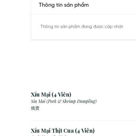
Thông tin sản phẩm
Thông tin sản phẩm đang được cập nhật
Xíu Mại (4 Viên)
Siu Mai (Pork & Shrimp Dumpling)
燒賣
Xíu Mại Thịt Cua (4 Viên)