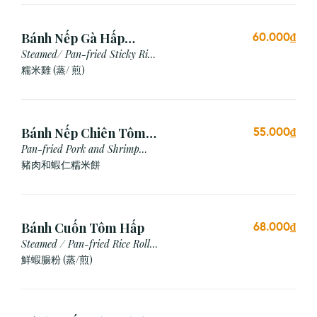
Bánh Nếp Gà Hấp
60.000₫
/Chiên (2 cái)
Steamed/ Pan-fried Sticky Rice
Chicken
糯米雞 (蒸/ 煎)
Bánh Nếp Chiên Tôm
55.000₫
Thịt (3 Cái)
Pan-fried Pork and Shrimp
Glutinous Rice Cake
豬肉和蝦仁糯米餅
Bánh Cuốn Tôm Hấp
68.000₫
Steamed / Pan-fried Rice Roll
with Shrimp
鮮蝦腸粉 (蒸/煎)