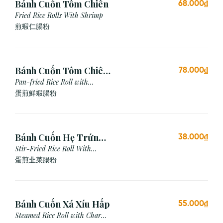
Bánh Cuốn Tôm Chiên
68.000₫
Fried Rice Rolls With Shrimp
煎蝦仁腸粉
Bánh Cuốn Tôm Chiên
78.000₫
Trứng
Pan-fried Rice Roll with
Shrimp & Egg
蛋煎鮮蝦腸粉
Bánh Cuốn Hẹ Trứng
38.000₫
Xào
Stir-Fried Rice Roll With
Chives & Egg
蛋煎⾲菜腸粉
Bánh Cuốn Xá Xíu Hấp
55.000₫
Steamed Rice Roll with Char