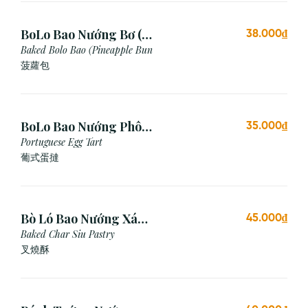
BoLo Bao Nướng Bơ (1
38.000₫
Cái)
Baked Bolo Bao (Pineapple Bun
菠蘿包
BoLo Bao Nướng Phô
35.000₫
Mai (1 Cái)
Portuguese Egg Tart
葡式蛋撻
Bò Ló Bao Nướng Xá
45.000₫
Xíu (1 Cái)
Baked Char Siu Pastry
叉燒酥