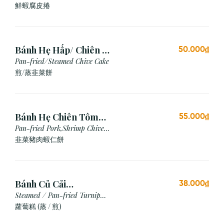
Shrimp
鮮蝦腐皮捲
Bánh Hẹ Hấp/ Chiên (3
50.000₫
Cái)
Pan-fried/Steamed Chive Cake
煎/蒸韭菜餅
Bánh Hẹ Chiên Tôm
55.000₫
Thịt
Pan-fried Pork,Shrimp Chive
Cake
韭菜豬肉蝦仁餅
Bánh Củ Cải
38.000₫
Hấp/Chiên (3 viên)
Steamed / Pan-fried Turnip
Cake
蘿蔔糕 (蒸 / 煎)