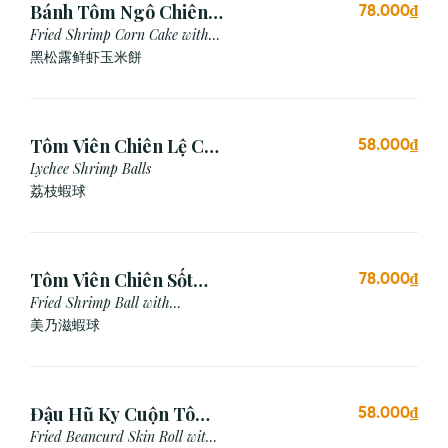
Bánh Tôm Ngô Chiên
78.000₫
Nấm Truffle (3 viên)
Fried Shrimp Corn Cake with
Truffle
黑松露鲜虾玉米餅
Tôm Viên Chiên Lệ Chi
58.000₫
(3 viên)
Lychee Shrimp Balls
荔枝蝦球
Tôm Viên Chiên Sốt
78.000₫
Mayonnaise (3 viên)
Fried Shrimp Ball with
Mayonnaise Sauce
美乃滋蝦球
Đậu Hũ Ky Cuộn Tôm
58.000₫
Chiên (3 cái)
Fried Beancurd Skin Roll with