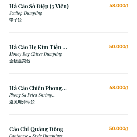
Há Cảo Sò Điệp (3 Viên)
58.000₫
Scallop Dumpling
帶子餃
Há Cảo Hẹ Kim Tiền (3
50.000₫
Viên)
Money Bag Chives Dumpling
金錢韭菜餃
Há Cảo Chiên Phong
68.000₫
Sa
Phong Sa Fried Shrimp
Dumpling (Garlic Breadcrumb)
避風塘炸蝦餃
Cảo Chỉ Quảng Đông
50.000₫
Cantonese - Style Dumplings