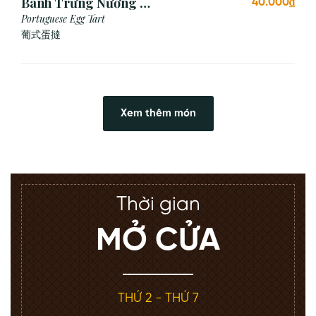
Bánh Trứng Nướng Bồ
40.000₫
Đào Nha (2 Cái)
Portuguese Egg Tart
葡式蛋撻
Xem thêm món
Thời gian
MỞ CỬA
THỨ 2 - THỨ 7