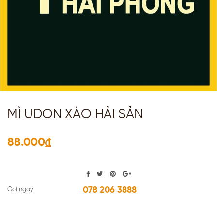
MÌ UDON XÀO HẢI SẢN
88.000₫
078 206 3888
Gọi ngay: