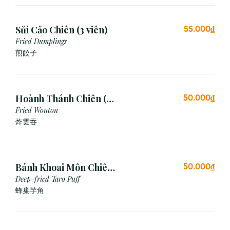
Sủi Cảo Chiên (3 viên)
55.000₫
Fried Dumplings
煎餃子
Hoành Thánh Chiên (3
50.000₫
viên)
Fried Wonton
炸雲吞
Bánh Khoai Môn Chiên
50.000₫
Xù (3 viên)
Deep-fried Taro Puff
蜂巢芋角