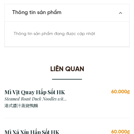
Thông tin sản phẩm
Thông tin sản phẩm đang được cập nhật
LIÊN QUAN
Mì Vịt Quay Hấp Sốt HK
60.000₫
Steamed Roast Duck Noodles with
Hong Kong Sauce
港式醬汁蒸烧鴨麵
Mì Xá Xíu Hấp Sốt HK
60.000₫