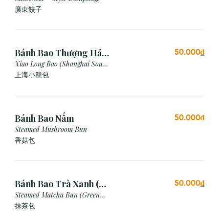
廣東餃⼦
Bánh Bao Thượng Hải
50.000₫
(3 Viên)
Xiao Long Bao (Shanghai Soup
Dumpling)
上海小籠包
Bánh Bao Nấm
50.000₫
Steamed Mushroom Bun
香菇包
Bánh Bao Trà Xanh (3
50.000₫
Cái)
Steamed Matcha Bun (Green
Tea Bun)
抹茶包