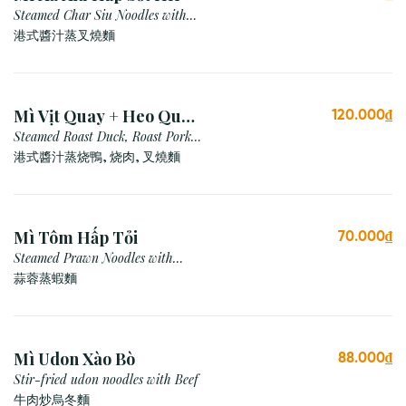
Steamed Char Siu Noodles with
Hong Kong Sauce
港式醬汁蒸叉燒麵
Mì Vịt Quay + Heo Quay
120.000₫
+ Xá Xíu Hấp HK
Steamed Roast Duck, Roast Pork,
Char Siu Noodles with Hong Kong
港式醬汁蒸烧鴨, 烧肉, 叉燒麵
Sauce
Mì Tôm Hấp Tỏi
70.000₫
Steamed Prawn Noodles with
Garlic
蒜蓉蒸蝦麵
Mì Udon Xào Bò
88.000₫
Stir-fried udon noodles with Beef
牛肉炒烏冬麵