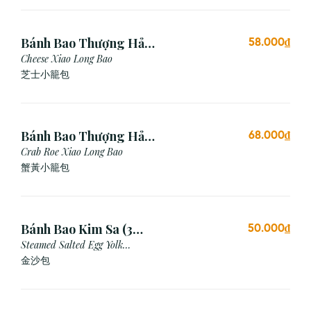
Bánh Bao Thượng Hải
58.000₫
Phô Mai (3 Viên)
Cheese Xiao Long Bao
芝士小籠包
Bánh Bao Thượng Hải
68.000₫
Gạch Cua (3 Viên)
Crab Roe Xiao Long Bao
蟹黃小籠包
Bánh Bao Kim Sa (3
50.000₫
Cái)
Steamed Salted Egg Yolk
Custard Bun
金沙包