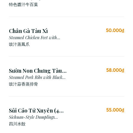
Special Sauce
特色醬汁牛百葉
Chân Gà Tàu Xì
50.000₫
Steamed Chicken Feet with
Black Bean Sauce
豉汁蒸鳳爪
Sườn Non Chưng Tàu
58.000₫
Xì Tỏi
Steamed Pork Ribs with Black
Bean & Garlic Sauce
豉汁蒜香蒸排骨
Sủi Cảo Tứ Xuyên (4
55.000₫
viên)
Sichuan-Style Dumplings
(Spicy)
四川水餃