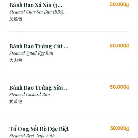
Bánh Bao Xá Xíu (3
50.000₫
Cái)
Steamed Char Siu Bun (BBQ
Pork Bun)
叉燒包
Bánh Bao Trứng Cút (3
50.000₫
Cái)
Steamed Quail Egg Bun
大肉包
Bánh Bao Trứng Sữa (3
50.000₫
Cái)
Steamed Custard Bun
奶黃包
Tổ Ong Sốt Bò Đặc Biệt
58.000₫
Steamed Beef Tripe with