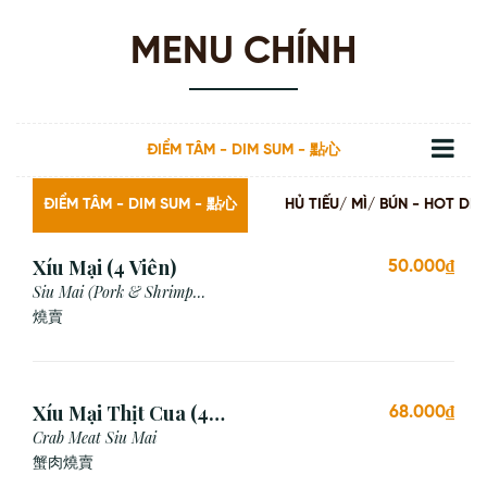
MENU CHÍNH
ĐIỂM TÂM - DIM SUM - 點心
ĐIỂM TÂM - DIM SUM - 點心
HỦ TIẾU/ MÌ/ BÚN - HOT
Xíu Mại (4 Viên)
50.000₫
Siu Mai (Pork & Shrimp
Dumpling)
燒賣
Xíu Mại Thịt Cua (4
68.000₫
Viên)
Crab Meat Siu Mai
蟹肉燒賣