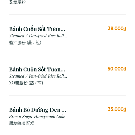
Siu
叉燒腸粉
Bánh Cuốn Sốt Tương
38.000₫
Xì Dầu (Hấp/Chiên)
Steamed / Pan-fried Rice Roll
with Soy Sauce
醬油腸粉 (蒸 / 煎)
Bánh Cuốn Sốt Tương
50.000₫
Xo (Hấp/Chiên)
Steamed / Pan-fried Rice Roll
with XO Sauce
XO醬腸粉 (蒸 / 煎)
Bánh Bò Đường Đen (1
35.000₫
Cái)
Brown Sugar Honeycomb Cake
黑糖蜂巢蛋糕