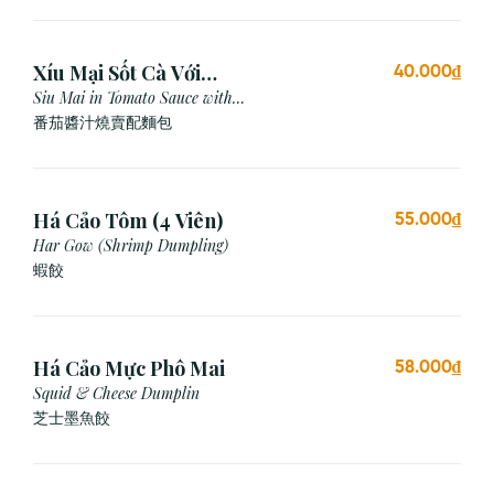
Xíu Mại Sốt Cà Với
40.000₫
Bánh Mì (1 Viên)
Siu Mai in Tomato Sauce with
Bread
番茄醬汁燒賣配麵包
Há Cảo Tôm (4 Viên)
55.000₫
Har Gow (Shrimp Dumpling)
蝦餃
Há Cảo Mực Phô Mai
58.000₫
Squid & Cheese Dumplin
芝⼠墨⿂餃