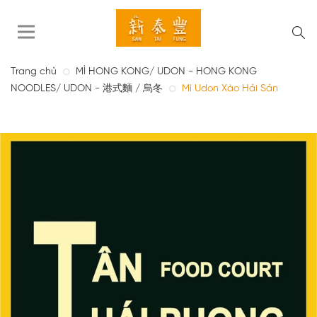
Trang chủ
MÌ HONG KONG/ UDON - HONG KONG
NOODLES/ UDON - 港式麵 / 烏冬
Mì Udon Xào Hải Sản