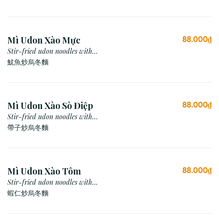
Mì Udon Xào Mực
88.000₫
Stir-fried udon noodles with
Squid
魷魚炒烏冬麵
Mì Udon Xào Sò Điệp
88.000₫
Stir-fried udon noodles with
Scallop
帶子炒烏冬麵
Mì Udon Xào Tôm
88.000₫
Stir-fried udon noodles with
prawn
蝦仁炒烏冬麵