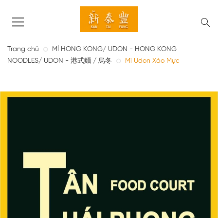
Trang chủ
MÌ HONG KONG/ UDON - HONG KONG
NOODLES/ UDON - 港式麵 / 烏冬
Mì Udon Xào Mực