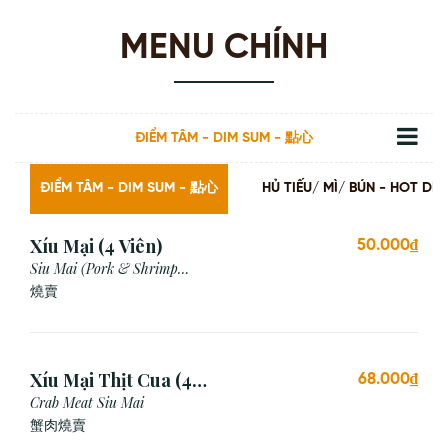
MENU CHÍNH
ĐIỂM TÂM - DIM SUM - 點心
ĐIỂM TÂM - DIM SUM - 點心
HỦ TIẾU/ MÌ/ BÚN - HOT
Xíu Mại (4 Viên)
50.000₫
Siu Mai (Pork & Shrimp
Dumpling)
燒賣
Xíu Mại Thịt Cua (4
68.000₫
Viên)
Crab Meat Siu Mai
蟹肉燒賣