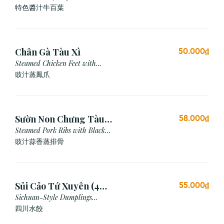
Special Sauce
特色醬汁牛百葉
Chân Gà Tàu Xì
50.000₫
Steamed Chicken Feet with
Black Bean Sauce
豉汁蒸鳳爪
Sườn Non Chưng Tàu
58.000₫
Xì Tỏi
Steamed Pork Ribs with Black
Bean & Garlic Sauce
豉汁蒜香蒸排骨
Sủi Cảo Tứ Xuyên (4
55.000₫
viên)
Sichuan-Style Dumplings
(Spicy)
四川水餃