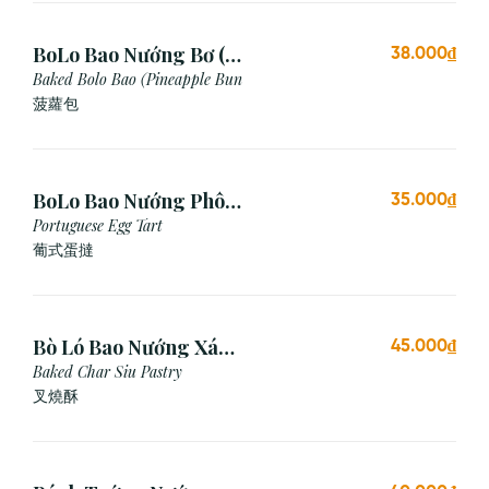
BoLo Bao Nướng Bơ (1
38.000₫
Cái)
Baked Bolo Bao (Pineapple Bun
菠蘿包
BoLo Bao Nướng Phô
35.000₫
Mai (1 Cái)
Portuguese Egg Tart
葡式蛋撻
Bò Ló Bao Nướng Xá
45.000₫
Xíu (1 Cái)
Baked Char Siu Pastry
叉燒酥