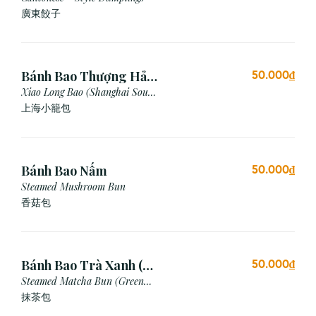
廣東餃⼦
Bánh Bao Thượng Hải
50.000₫
(3 Viên)
Xiao Long Bao (Shanghai Soup
Dumpling)
上海小籠包
Bánh Bao Nấm
50.000₫
Steamed Mushroom Bun
香菇包
Bánh Bao Trà Xanh (3
50.000₫
Cái)
Steamed Matcha Bun (Green
Tea Bun)
抹茶包