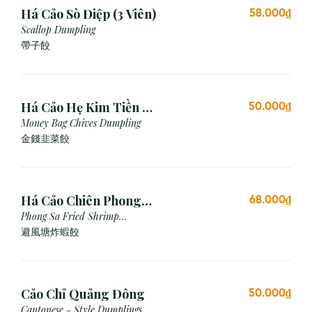
Há Cảo Sò Điệp (3 Viên)
58.000₫
Scallop Dumpling
帶子餃
Há Cảo Hẹ Kim Tiền (3
50.000₫
Viên)
Money Bag Chives Dumpling
金錢韭菜餃
Há Cảo Chiên Phong
68.000₫
Sa
Phong Sa Fried Shrimp
Dumpling (Garlic Breadcrumb)
避風塘炸蝦餃
Cảo Chỉ Quảng Đông
50.000₫
Cantonese - Style Dumplings