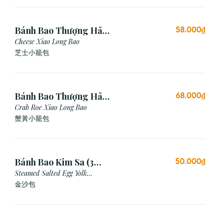
Bánh Bao Thượng Hải
58.000₫
Phô Mai (3 Viên)
Cheese Xiao Long Bao
芝士小籠包
Bánh Bao Thượng Hải
68.000₫
Gạch Cua (3 Viên)
Crab Roe Xiao Long Bao
蟹黃小籠包
Bánh Bao Kim Sa (3
50.000₫
Cái)
Steamed Salted Egg Yolk
Custard Bun
金沙包