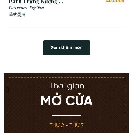
Bánh Trứng Nướng Bồ
40.000₫
Đào Nha (2 Cái)
Portuguese Egg Tart
葡式蛋撻
Xem thêm món
Thời gian
MỞ CỬA
THỨ 2 - THỨ 7