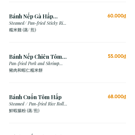
Bánh Nếp Gà Hấp
60.000₫
/Chiên (2 cái)
Steamed/ Pan-fried Sticky Rice
Chicken
糯米雞 (蒸/ 煎)
Bánh Nếp Chiên Tôm
55.000₫
Thịt (3 Cái)
Pan-fried Pork and Shrimp
Glutinous Rice Cake
豬肉和蝦仁糯米餅
Bánh Cuốn Tôm Hấp
68.000₫
Steamed / Pan-fried Rice Roll
with Shrimp
鮮蝦腸粉 (蒸/煎)