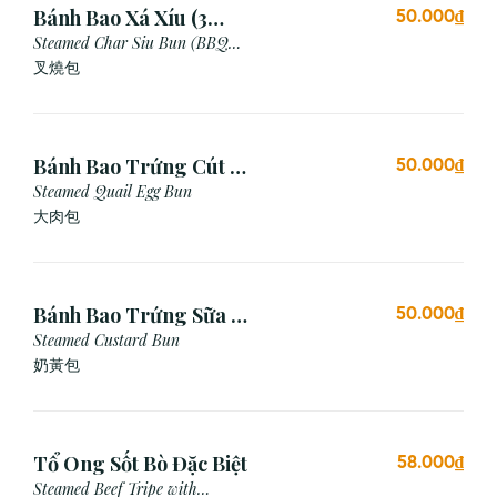
Bánh Bao Xá Xíu (3
50.000₫
Cái)
Steamed Char Siu Bun (BBQ
Pork Bun)
叉燒包
Bánh Bao Trứng Cút (3
50.000₫
Cái)
Steamed Quail Egg Bun
大肉包
Bánh Bao Trứng Sữa (3
50.000₫
Cái)
Steamed Custard Bun
奶黃包
Tổ Ong Sốt Bò Đặc Biệt
58.000₫
Steamed Beef Tripe with