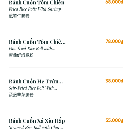
Bánh Cuốn Tôm Chiên
68.000₫
Fried Rice Rolls With Shrimp
煎蝦仁腸粉
Bánh Cuốn Tôm Chiên
78.000₫
Trứng
Pan-fried Rice Roll with
Shrimp & Egg
蛋煎鮮蝦腸粉
Bánh Cuốn Hẹ Trứng
38.000₫
Xào
Stir-Fried Rice Roll With
Chives & Egg
蛋煎⾲菜腸粉
Bánh Cuốn Xá Xíu Hấp
55.000₫
Steamed Rice Roll with Char