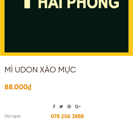
MÌ UDON XÀO MỰC
88.000₫
078 206 3888
Gọi ngay: