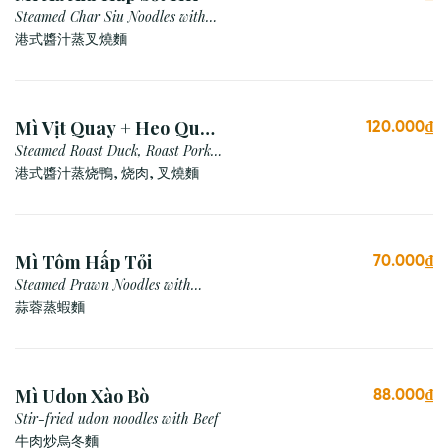
Steamed Char Siu Noodles with
Hong Kong Sauce
港式醬汁蒸叉燒麵
Mì Vịt Quay + Heo Quay
120.000₫
+ Xá Xíu Hấp HK
Steamed Roast Duck, Roast Pork,
Char Siu Noodles with Hong Kong
港式醬汁蒸烧鴨, 烧肉, 叉燒麵
Sauce
Mì Tôm Hấp Tỏi
70.000₫
Steamed Prawn Noodles with
Garlic
蒜蓉蒸蝦麵
Mì Udon Xào Bò
88.000₫
Stir-fried udon noodles with Beef
牛肉炒烏冬麵