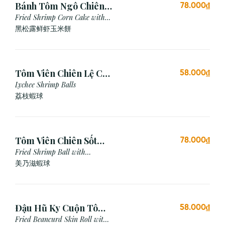
Bánh Tôm Ngô Chiên
78.000₫
Nấm Truffle (3 viên)
Fried Shrimp Corn Cake with
Truffle
黑松露鲜虾玉米餅
Tôm Viên Chiên Lệ Chi
58.000₫
(3 viên)
Lychee Shrimp Balls
荔枝蝦球
Tôm Viên Chiên Sốt
78.000₫
Mayonnaise (3 viên)
Fried Shrimp Ball with
Mayonnaise Sauce
美乃滋蝦球
Đậu Hũ Ky Cuộn Tôm
58.000₫
Chiên (3 cái)
Fried Beancurd Skin Roll with