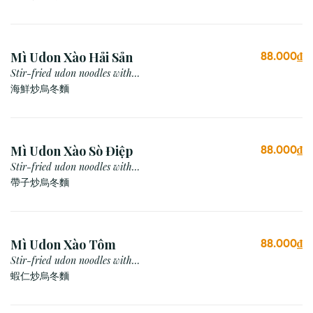
Mì Udon Xào Hải Sản
88.000₫
Stir-fried udon noodles with
Seafood
海鮮炒烏冬麵
Mì Udon Xào Sò Điệp
88.000₫
Stir-fried udon noodles with
Scallop
帶子炒烏冬麵
Mì Udon Xào Tôm
88.000₫
Stir-fried udon noodles with
prawn
蝦仁炒烏冬麵