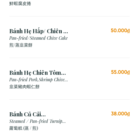
Shrimp
鮮蝦腐皮捲
Bánh Hẹ Hấp/ Chiên (3
50.000₫
Cái)
Pan-fried/Steamed Chive Cake
煎/蒸韭菜餅
Bánh Hẹ Chiên Tôm
55.000₫
Thịt
Pan-fried Pork,Shrimp Chive
Cake
韭菜豬肉蝦仁餅
Bánh Củ Cải
38.000₫
Hấp/Chiên (3 viên)
Steamed / Pan-fried Turnip
Cake
蘿蔔糕 (蒸 / 煎)