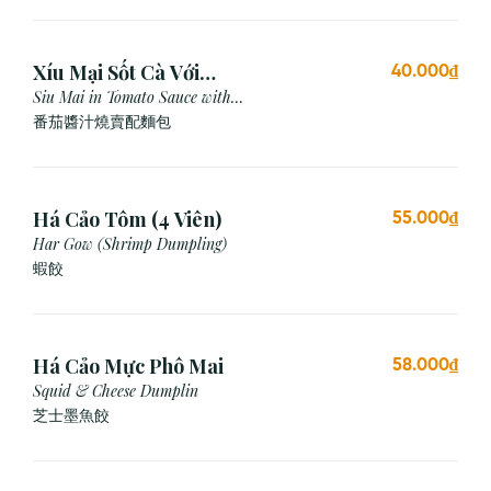
Xíu Mại Sốt Cà Với
40.000₫
Bánh Mì (1 Viên)
Siu Mai in Tomato Sauce with
Bread
番茄醬汁燒賣配麵包
Há Cảo Tôm (4 Viên)
55.000₫
Har Gow (Shrimp Dumpling)
蝦餃
Há Cảo Mực Phô Mai
58.000₫
Squid & Cheese Dumplin
芝⼠墨⿂餃