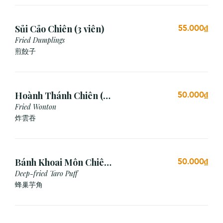
Sủi Cảo Chiên (3 viên)
55.000₫
Fried Dumplings
煎餃子
Hoành Thánh Chiên (3
50.000₫
viên)
Fried Wonton
炸雲吞
Bánh Khoai Môn Chiên
50.000₫
Xù (3 viên)
Deep-fried Taro Puff
蜂巢芋角