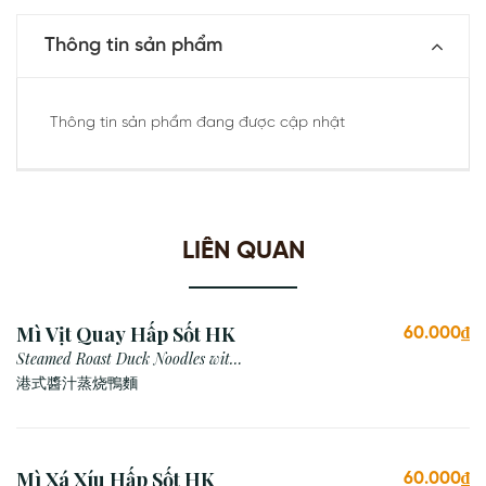
Thông tin sản phẩm
Thông tin sản phẩm đang được cập nhật
LIÊN QUAN
Mì Vịt Quay Hấp Sốt HK
60.000₫
Steamed Roast Duck Noodles with
Hong Kong Sauce
港式醬汁蒸烧鴨麵
Mì Xá Xíu Hấp Sốt HK
60.000₫