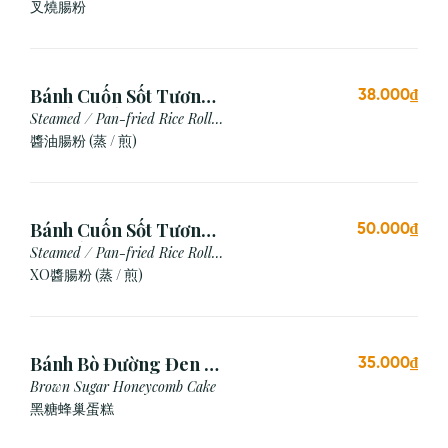
Siu
叉燒腸粉
Bánh Cuốn Sốt Tương
38.000₫
Xì Dầu (Hấp/Chiên)
Steamed / Pan-fried Rice Roll
with Soy Sauce
醬油腸粉 (蒸 / 煎)
Bánh Cuốn Sốt Tương
50.000₫
Xo (Hấp/Chiên)
Steamed / Pan-fried Rice Roll
with XO Sauce
XO醬腸粉 (蒸 / 煎)
Bánh Bò Đường Đen (1
35.000₫
Cái)
Brown Sugar Honeycomb Cake
黑糖蜂巢蛋糕